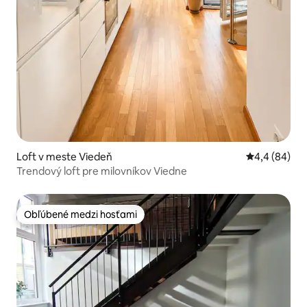
Loft v meste Viedeň
Priemerné oh
4,4 (84)
Trendový loft pre milovníkov Viedne
Obľúbené medzi hosťami
Obľúbené medzi hosťami