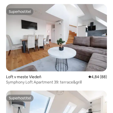
Superhostiteľ
Superhostiteľ
Loft v meste Viedeň
Priemerné oho
4,84 (88)
Symphony Loft Apartment 39: terrace&grill
Superhostiteľ
Superhostiteľ