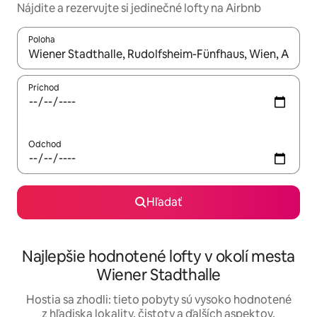
Nájdite a rezervujte si jedinečné lofty na Airbnb
Poloha
Keď budú výsledky k dispozícii, môžete si ich prechádzať pom
Príchod
Odchod
Hľadať
Najlepšie hodnotené lofty v okolí mesta
Wiener Stadthalle
Hostia sa zhodli: tieto pobyty sú vysoko hodnotené
z hľadiska lokality, čistoty a ďalších aspektov.