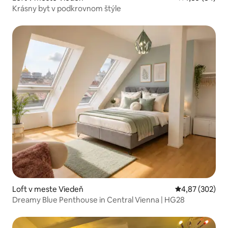
Krásny byt v podkrovnom štýle
Loft v meste Viedeň
Priemerné ohod
4,87 (302)
Dreamy Blue Penthouse in Central Vienna | HG28