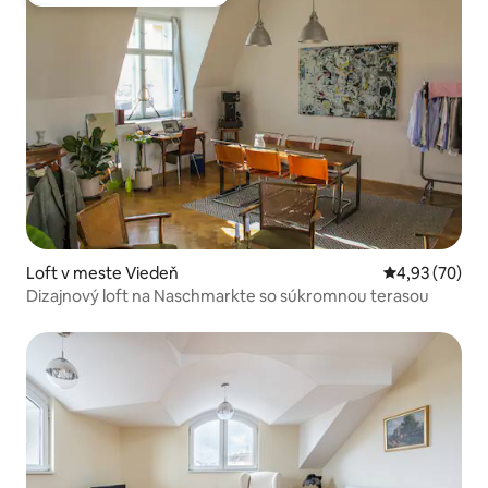
Obľúbené medzi hosťami
Loft v meste Viedeň
Priemerné oho
4,93 (70)
Dizajnový loft na Naschmarkte so súkromnou terasou