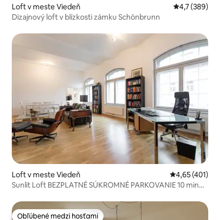
Loft v meste Viedeň
Priemerné oho
4,7 (389)
Dizajnový loft v blízkosti zámku Schönbrunn
Loft v meste Viedeň
Priemerné ohod
4,65 (401)
Sunlit Loft BEZPLATNÉ SÚKROMNÉ PARKOVANIE 10 minút
do centra
Obľúbené medzi hosťami