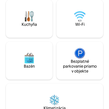
supermarkety,reštaurácie, slávne
prestávke - jednod
kaviarne, kluby, parky, metro a električka
chcú užiť BEZSTAR
a oveľa viac sú za rohom. V pešej
Jednoducho získa
vzdialenosti od najväčšej viedenskej
kanceláriu s REL
nemocnice, AKH, rôznych univerzít a
súkromných kliník
Kuchyňa
Wi-Fi
Bezplatné
Bazén
parkovanie priamo
v objekte
Klimatizácia