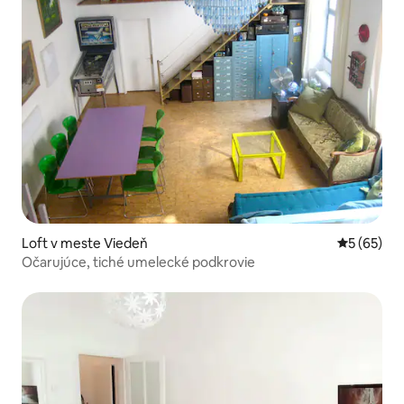
Loft v meste Viedeň
Priemerné 
5 (65)
Očarujúce, tiché umelecké podkrovie