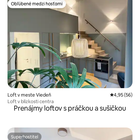
Obľúbené medzi hosťami
Obľúbené medzi hosťami
Loft v meste Viedeň
Priemerné oho
4,95 (56)
Loft v blízkosti centra
Prenájmy loftov s práčkou a sušičkou
Superhostiteľ
Superhostiteľ