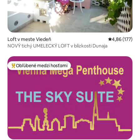
Loft v meste Viedeň
Priemerné ohod
4,86 (177)
NOVÝ tichý UMELECKÝ LOFT v blízkosti Dunaja
Obľúbené medzi hosťami
Najobľúbenejšie medzi hosťami