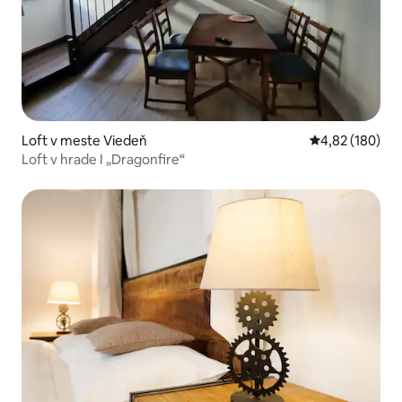
Loft v meste Viedeň
Priemerné ohod
4,82 (180)
Loft v hrade I „Dragonfire“