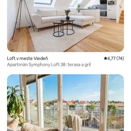
Loft v meste Viedeň
Priemerné oh
4,77 (74)
Apartmán Symphony Loft 38: terasa a gril