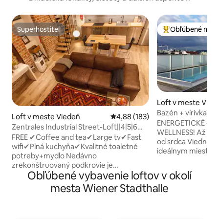
Superhostiteľ
Obľúbené medz
Superhostiteľ
Najobľúbenejšie 
Loft v meste Vied
Bazén + vírivka + 
Loft v meste Viedeň
Priemerné ohodnotenie 4,88 z 5
4,88 (183)
Len pre vašu relax
ENERGETICKÉ oživ
Zentrales Industrial Street-Loft||4|5|6
WELLNESS! Až od 1 dňa, 8. okresu, kúsok
Viedeň
FREE ✔Coffee and tea✔Large tv✔Fast
od srdca Viedne, 
wifi✔Plná kuchyňa✔Kvalitné toaletné
ideálnym miesto
potreby+mydlo Nedávno
office ++. Zaplave
zrekonštruovaný podkrovie je
súkromnou strešn
Obľúbené vybavenie loftov v okolí
navrhnutý s dôrazom na detail a
SÚKROMNÉHO bazéna, kúpeľnej zóny
dizajnérsky nábytok vytvoriť útulný a
mesta Wiener Stadthalle
so saunou, elega
jedinečný priestor, kde nájdete pokoj a
extravagantného 
inšpiráciu. Centrálna poloha - Staré
modernej kuchyne
Mesto centrum v pešej vzdialenosti;
jednotlivcov, páry