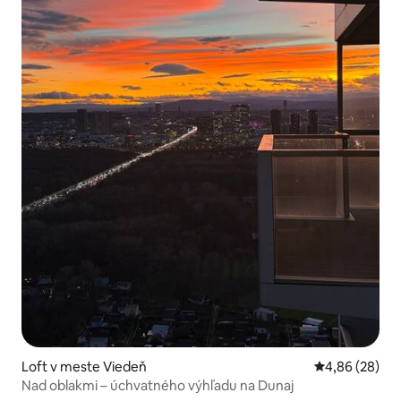
Loft v meste Viedeň
Priemerné oho
4,86 (28)
Nad oblakmi – úchvatného výhľadu na Dunaj