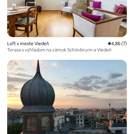
Loft v meste Viedeň
Priemerné oh
4,86 (7)
Terasa s výhľadom na zámok Schönbrunn a Viedeň