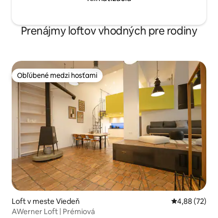
Prenájmy loftov vhodných pre rodiny
Obľúbené medzi hosťami
Obľúbené medzi hosťami
Loft v meste Viedeň
Priemerné oho
4,88 (72)
AWerner Loft | Prémiová