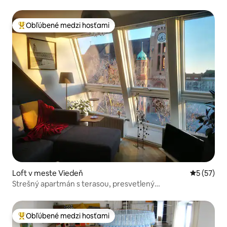
Obľúbené medzi hosťami
Najobľúbenejšie medzi hosťami
Loft v meste Viedeň
Priemerné 
5 (57)
Strešný apartmán s terasou, presvetlený
panoramatickým výhľadom
Obľúbené medzi hosťami
Najobľúbenejšie medzi hosťami