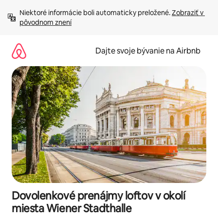
Preskočiť
Niektoré informácie boli automaticky preložené. 
Zobraziť v 
na
pôvodnom znení
obsah.
Dajte svoje bývanie na Airbnb
Dovolenkové prenájmy loftov v okolí
miesta Wiener Stadthalle