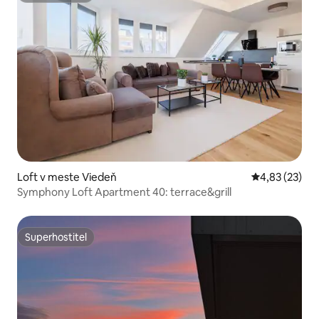
Loft v meste Viedeň
Priemerné oho
4,83 (23)
Symphony Loft Apartment 40: terrace&grill
Superhostiteľ
Superhostiteľ