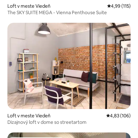
Loft v meste Viedeň
Priemerné oho
4,99 (115)
The SKY SUITE MEGA - Vienna Penthouse Suite
Loft v meste Viedeň
Priemerné ohod
4,83 (106)
Dizajnový loft v dome so streetartom