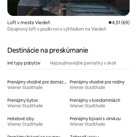
Loft v meste Viedeň
Priemerné oho
4,51 (69)
Dizajnový loft v podkroví s výhľadom na Viedeň
Destinácie na preskúmanie
Iné typy pobytov
Najzaujímavejšie pamiatky v okolí
Prenájmy vhodné pre domáce zvieratá
Prenájmy vhodné pre rodiny
Wiener Stadthalle
Wiener Stadthalle
Prenájmy bytov
Prenájmy v kondomíniách
Wiener Stadthalle
Wiener Stadthalle
Hotelové izby
Prenájmy bývaní s vírivkou
Wiener Stadthalle
Wiener Stadthalle
Prenájmy bývaní so saunou
Zobraziť viac