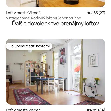
Loft v meste Viedeň
Priemerné oho
4,56 (27)
Vintagehome: Rodinný loft pri Schönbrunne
Ďalšie dovolenkové prenájmy loftov
Obľúbené medzi hosťami
Obľúbené medzi hosťami
Loft v meste Viedeň
Priemerné oho
4,89 (84)