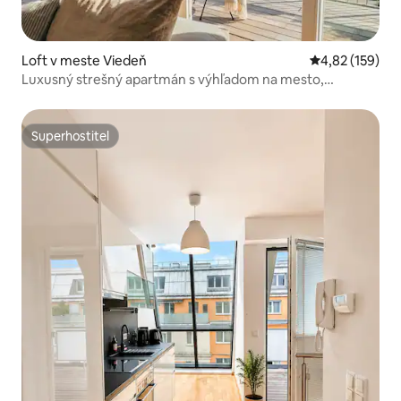
Loft v meste Viedeň
Priemerné ohod
4,82 (159)
Luxusný strešný apartmán s výhľadom na mesto,
StayOver
Superhostiteľ
Superhostiteľ