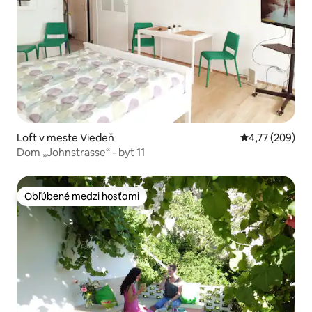
Loft v meste Viedeň
Priemerné ohod
4,77 (209)
Dom „Johnstrasse“ - byt 11
Obľúbené medzi hosťami
Obľúbené medzi hosťami