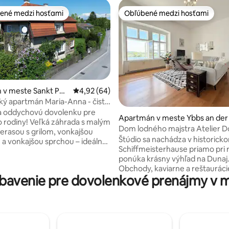
ené medzi hosťami
Obľúbené medzi hosťami
enejšie medzi hosťami
Obľúbené medzi hosťami
 v meste Sankt Pet
Priemerné ohodnotenie 4,92 z 5, počet hodn
4,92 (64)
 Au-Markt
ý apartmán Maria-Anna - čistý
a oddychovú dovolenku pre
 4,93 z 5, počet hodnotení: 71
Apartmán v meste Ybbs an der
o rodiny! Veľká záhrada s malým
onau
Dom lodného majstra Atelier D
rasou s grilom, vonkajšou
Štúdio sa nachádza v historick
a vonkajšou sprchou – ideálna
Schiffmeisterhause priamo pri r
nanie si pod šírym nebom.
ponúka krásny výhľad na Dunaj
azén, turistické chodníky,
Obchody, kaviarne a reštauráci
 trasy a ďalšie aktivity v okolí.
bavenie pre dovolenkové prenájmy v m
historickom centre mesta sú v
partmán, zrekonštruovaný v
len pár minút chôdze. Štúdio sa
, ponúka 72 m² pohodlia pre 2
nachádza hneď vedľa policajnej
 a je plne vybavený. V prípade
akadémie v mimoriadne bezp
e možné pridať piate lôžko.
prostredí. Dunajská cyklotrasa 
uteréne je k dispozícii na
priamo popri budove a neďalek
 je k dispozícii pre