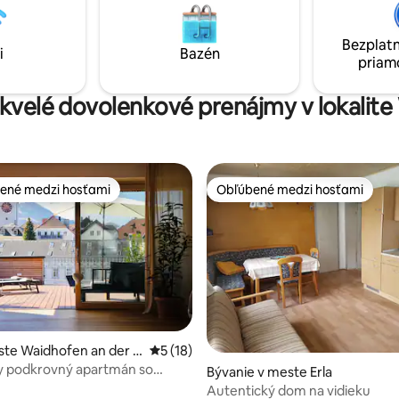
na kúpanie pozdĺž Dunaja vás v 
odávateľov.
na oddych a ochladenie. K dispoz
Bezplatn
úschovňa bicyklov a nabíjacie z
i
Bazén
priam
pre elektrobicykle.
skvelé dovolenkové prenájmy v lokalite
ené medzi hosťami
Obľúbené medzi hosťami
enejšie medzi hosťami
Obľúbené medzi hosťami
ste Waidhofen an der Y
Priemerné ohodnotenie 5 z 5, počet hod
5 (18)
y podkrovný apartmán so
 4,92 z 5, počet hodnotení: 65
Bývanie v meste Erla
terasou
Autentický dom na vidieku