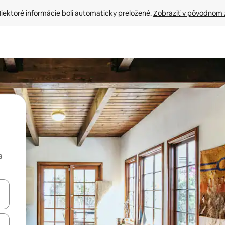
iektoré informácie boli automaticky preložené. 
Zobraziť v pôvodnom 
a
rechádzať pomocou klávesov so šípkami nahor a nadol alebo ich pres