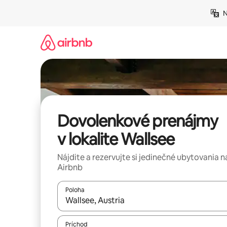
Preskočiť
N
na
obsah.
Dovolenkové prenájmy
v lokalite Wallsee
Nájdite a rezervujte si jedinečné ubytovania n
Airbnb
Poloha
Keď budú výsledky k dispozícii, môžete si ich p
Príchod