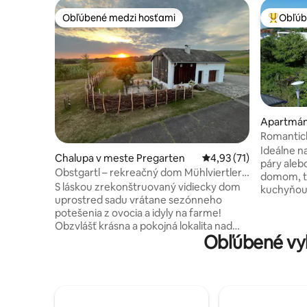
Obľúbené medzi hosťami
Obľúb
Obľúbené medzi hosťami
Najobľúb
Apartmán
er in der
Romantick
oddych
Ideálne n
Chalupa v meste Pregarten
Priemerné ohodnotenie
4,93 (71)
páry aleb
Obstgartl – rekreačný dom Mühlviertler
domom, te
Hügelland
S láskou zrekonštruovaný vidiecky dom
kuchyňou 
uprostred sadu vrátane sezónneho
na vychut
potešenia z ovocia a idyly na farme!
Verejný b
Obzvlášť krásna a pokojná lokalita nad
cyklistické
Obľúbené vy
údolím Aist. Neďaleko: prírodné miesta
Slnečný a
na kúpanie v blízkosti lesa a Feldaist,
roku 2025
cyklistické chodníky - prepojené s
až 4 hostí
Donauweg Passau-Vienna, turistické
potreby j
chodníky (oblasť ochrany krajiny
Práčka v s
„Unteres Feldaisttal“, prírodná rezervácia
spoločné použitie. Nie