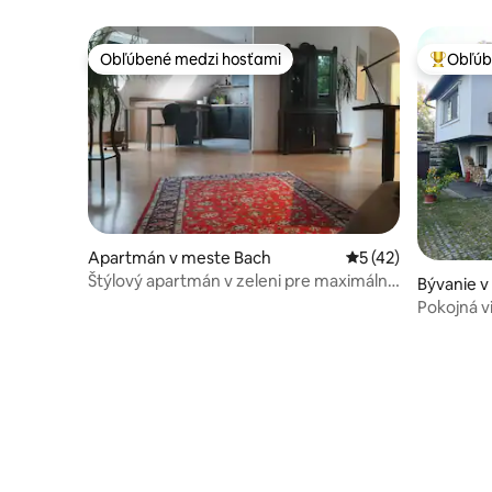
Obľúbené medzi hosťami
Obľúb
Obľúbené medzi hosťami
Najobľúb
Apartmán v meste Bach
Priemerné ohodnote
5 (42)
Štýlový apartmán v zeleni pre maximálne
Bývanie v
4 pôžitkárov
Pokojná v