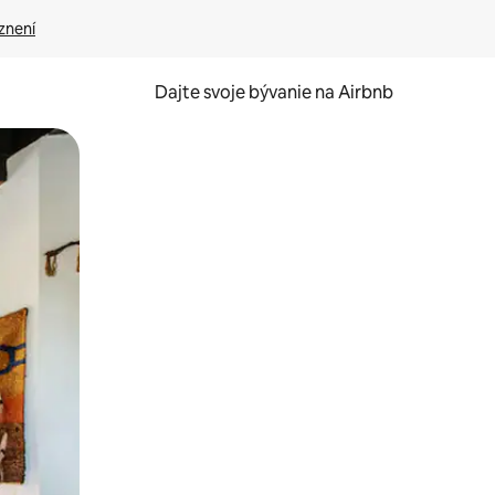
znení
Dajte svoje bývanie na Airbnb
kúmať pomocou dotykových gest či potiahnutia prstom.