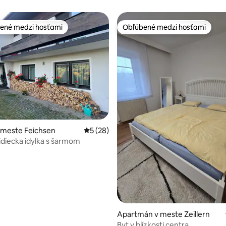
ené medzi hosťami
Obľúbené medzi hosťami
enejšie medzi hosťami
Obľúbené medzi hosťami
nie 5 z 5, počet hodnotení: 42
 meste Feichsen
Priemerné ohodnotenie 5 z 5, počet hodn
5 (28)
idiecka idylka s šarmom
Apartmán v meste Zeillern
Byt v blízkosti centra