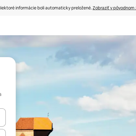
iektoré informácie boli automaticky preložené. 
Zobraziť v pôvodnom 
a
rechádzať pomocou klávesov so šípkami nahor a nadol alebo ich pres