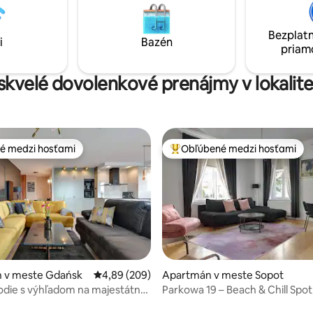
prístupový kód. Ďalší zážitok pr
svetelné scény, ktoré si môžet
spravovať sami.
Bezplatn
i
Bazén
priam
 skvelé dovolenkové prenájmy v lokalite 
é medzi hosťami
Obľúbené medzi hosťami
é medzi hosťami
Najobľúbenejšie medzi hosťami
 4,93 z 5, počet hodnotení: 67
 v meste Gdańsk
Priemerné ohodnotenie 4,89 z 5, počet hodno
4,89 (209)
Apartmán v meste Sopot
odie s výhľadom na majestátne
Parkowa 19 – Beach & Chill Spot
sto