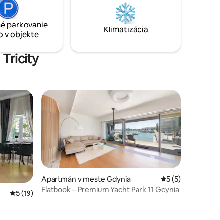
idajú
hygienu. Pôvodná doska bola odkrytá a
e
odborne zrekonštruovaná.
é parkovanie
Klimatizácia
o v objekte
Tricity
Apartmán v meste Gdynia
Priemerné ohodno
5 (5)
Flatbook – Premium Yacht Park 11 Gdynia
tení: 209
Priemerné ohodnotenie 5 z 5, počet hodnotení: 19
5 (19)