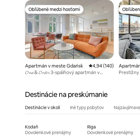
Obľúbené medzi hosťami
Obľúben
Obľúbené medzi hosťami
Obľúben
Apartmán v meste Gdańsk
Priemerné ohodnotenie 
4,94 (140)
Apartmán
𝓞𝓷𝓮 & 𝓞𝓷𝓽𝔯𝔰 3-spálňový apartmán v
Prestížn
centre mesta
výhľadom 
Destinácie na preskúmanie
Destinácie v okolí
Iné typy pobytov
Najzaujímave
Kodaň
Riga
Dovolenkové prenájmy
Dovolenkové prenájmy