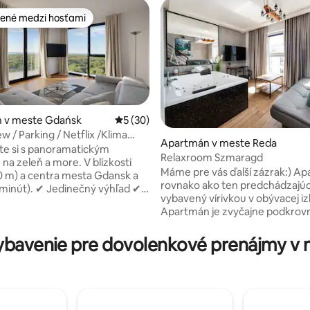
ené medzi hosťami
enejšie medzi hosťami
 v meste Gdańsk
Priemerné ohodnotenie 5 z 5, počet hodn
5 (30)
w / Parking / Netflix /Klima
Apartmán v meste Reda
silňovňa
e si s panoramatickým
Relaxroom Szmaragd
 4,89 z 5, počet hodnotení: 56
na zeleň a more. V blízkosti
Máme pre vás ďalší zázrak:) A
0 m) a centra mesta Gdansk a
rovnako ako ten predchádzajúci
edinečný výhľad ✔
vybavený vírivkou v obývacej iz
a poloha ✔ Dve dvojlôžkové
Apartmán je zvyčajne podkrov
zkladacia pohovka ✔ Plne
otvorený, priestranný so spálňou a
kuchyňa pre 6 osôb: panvice,
obrovskou posteľou v medzipo
bavenie pre dovolenkové prenájmy v m
íbory, hriankovač, umývačka
ďalšou televíziou. Je vybavený
áčka atď. ✔ Klimatizovaný
klimatizáciou, kuchynským kút
Wi-Fi, Netflix, 4k televízor ✔
balkónom a uprostred obývacej 
e miesto v monitorovanej
Apartmán má vlastné parkovaci
 hale ✔ Posilňovňa, suchá a
Vstup do apartmánu umožňuje
a, klubovňa s biliardom, bar,