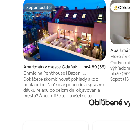
Superhostiteľ
Obľúb
Superhostiteľ
Najobľúb
Apartmán
More / Vie
Sauna+Po
Oddýchnit
Apartmán v meste Gdańsk
Priemerné ohodnotenie
4,89 (56)
výhľadom 
Chmielna Penthouse I Bazén I
pláže (90
Klimatizácia I Žeriav Gdański
Dokážete skombinovať pohľady ako z
Sopot (15 minút). ✔ J
pohľadnice, špičkové pohodlie a správnu
Vynikajúc
dávku relaxu po celom dni objavovania
izby a ro
mesta? Áno, môžete – a všetko to
vybavená 
Obľúbené vy
nájdete na najvyššom poschodí
hrnce, pr
modernej budovy na adrese Chmielna
riadu, pr
63, kde pohodlie nie je len luxus, ale
salónik ✔ 
nevyhnutnosť. Tento štýlový penthouse
Parkovaci
je viac než len miestom na spanie – je to
garážovej
všestranný priestor, ktorý môže
parná saun