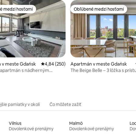
é medzi hosťami
Obľúbené medzi hosťami
é medzi hosťami
Obľúbené medzi hosťami
4,94 z 5, počet hodnotení: 140
 v meste Gdańsk
Priemerné ohodnotenie 4,84 z 5, počet hodno
4,84 (250)
Apartmán v meste Gdańsk
y apartmán s nádherným
The Beige Belle – 3 lôžka s prí
na rieku
sauny a posilňovne
jšie pamiatky v okolí
Čo môžete zažiť
Vilnius
Malmö
Lo
Dovolenkové prenájmy
Dovolenkové prenájmy
Do