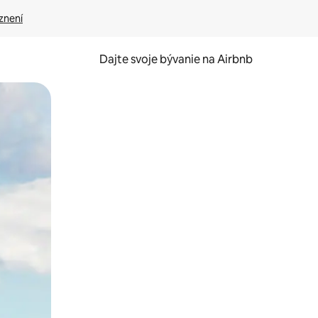
znení
Dajte svoje bývanie na Airbnb
kúmať pomocou dotykových gest či potiahnutia prstom.