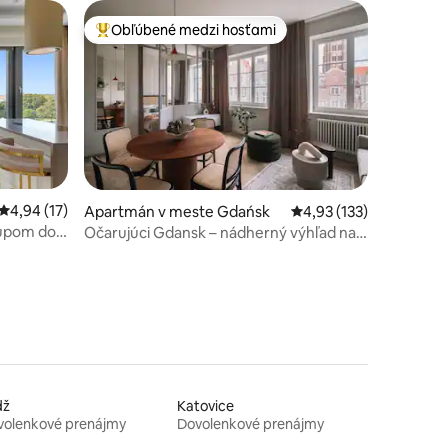
Obľúbené medzi hosťami
Najobľúbenejšie medzi hosťami
tení: 250
Priemerné ohodnotenie 4,94 z 5, počet hodnotení: 17
4,94 (17)
Apartmán v meste Gdańsk
Priemerné ohodnotenie
4,93 (133)
stupom do
Očarujúci Gdansk – nádherný výhľad na
Staré mesto
dž
Katovice
volenkové prenájmy
Dovolenkové prenájmy