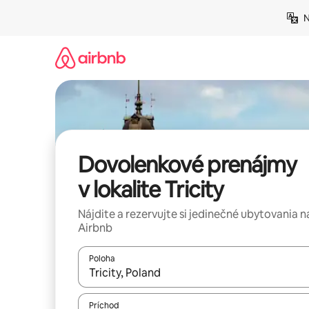
Preskočiť
N
na
obsah.
Dovolenkové prenájmy
v lokalite Tricity
Nájdite a rezervujte si jedinečné ubytovania n
Airbnb
Poloha
Keď budú výsledky k dispozícii, môžete si ich p
Príchod