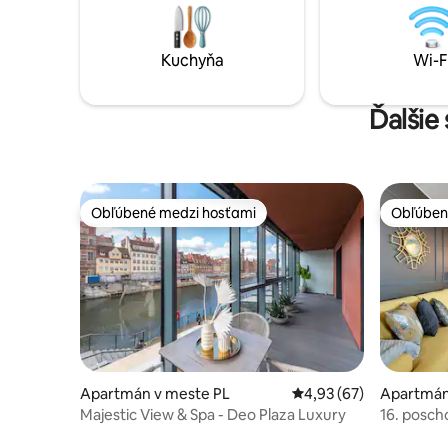
uspokojiť vaše jedinečné potreby.
televízor
Navyše je vybavený priestrannou
súkromnou terasou s úchvatným
Kuchyňa
Wi-F
výhľadom na panorámu historického
centra Gdansku.
Ďalšie
Obľúbené medzi hosťami
Obľúben
Obľúbené medzi hosťami
Obľúben
Apartmán v meste PL
Priemerné ohodnotenie
4,93 (67)
Apartmán
Majestic View & Spa - Deo Plaza Luxury
16. posch
Staré me