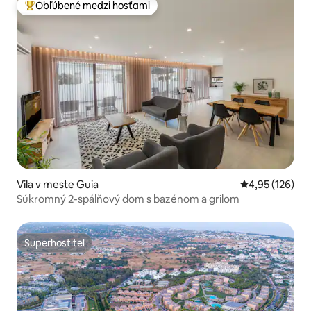
Obľúbené medzi hosťami
Najobľúbenejšie medzi hosťami
Vila v meste Guia
Priemerné ohod
4,95 (126)
Súkromný 2-spálňový dom s bazénom a grilom
Superhostiteľ
Superhostiteľ