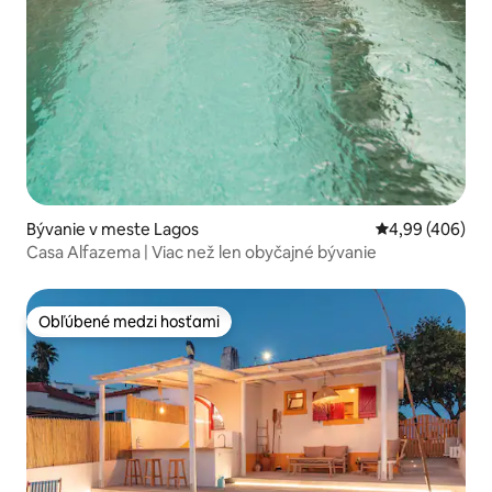
Bývanie v meste Lagos
Priemerné ohod
4,99 (406)
Casa Alfazema | Viac než len obyčajné bývanie
Obľúbené medzi hosťami
Obľúbené medzi hosťami