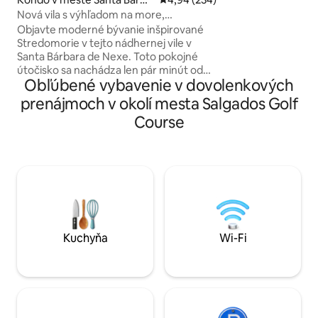
uteráky a všetky 
ra de Nexe
Nová vila s výhľadom na more,
potreby. Otvoren
vyhrievaný bazén, strešné vírivky
Objavte moderné bývanie inšpirované
priestoru na pult,
Stredomorie v tejto nádhernej vile v
nehrdzavejúcej oc
Santa Bárbara de Nexe. Toto pokojné
ostrovček. Tento č
útočisko sa nachádza len pár minút od
navrhnutý priesto
Obľúbené vybavenie v dovolenkových
letiska Faro a Almancilu a ponúka
vybavenie a všetk
vyhrievaný bazén, strešnú vírivku,
prenájmoch v okolí mesta Salgados Golf
pohodlný pobyt.
bezproblémové vnútorné a vonkajšie
Course
bývanie, vonkajšiu kuchyňu a elegantné
interiéry v stredomorskom štýle. Ideálne
pre rodiny, páry alebo skupiny, ktoré
hľadajú nezabudnuteľný pobyt s
turistickými chodníkmi, výhľadmi na
vidiek a prístupom na pláže, golfové
ihriská, nákupy a reštaurácie. Pošlite
nám správu!
Kuchyňa
Wi-Fi