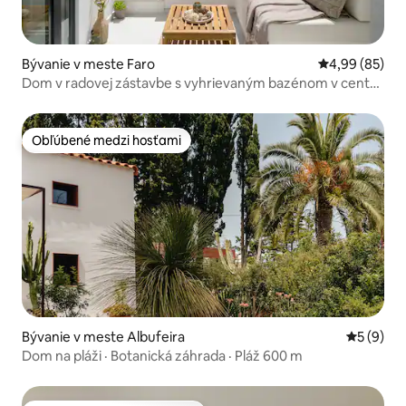
Bývanie v meste Faro
Priemerné oho
4,99 (85)
Dom v radovej zástavbe s vyhrievaným bazénom v centre
mesta Faro
Obľúbené medzi hosťami
Obľúbené medzi hosťami
Bývanie v meste Albufeira
Priemerné
5 (9)
Dom na pláži · Botanická záhrada · Pláž 600 m