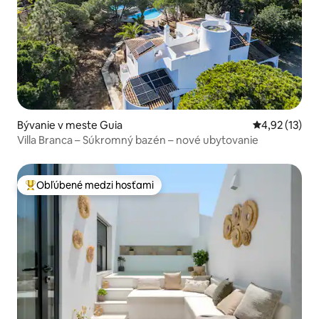
Bývanie v meste Guia
Priemerné oh
4,92 (13)
Villa Branca – Súkromný bazén – nové ubytovanie
Obľúbené medzi hosťami
Najobľúbenejšie medzi hosťami