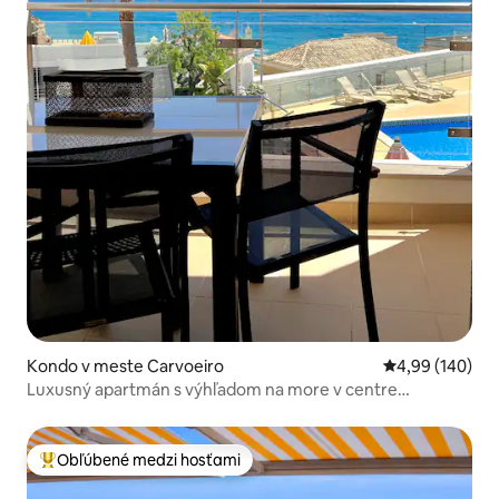
Kondo v meste Carvoeiro
Priemerné ohod
4,99 (140)
Luxusný apartmán s výhľadom na more v centre
Carvoeira
Obľúbené medzi hosťami
Najobľúbenejšie medzi hosťami