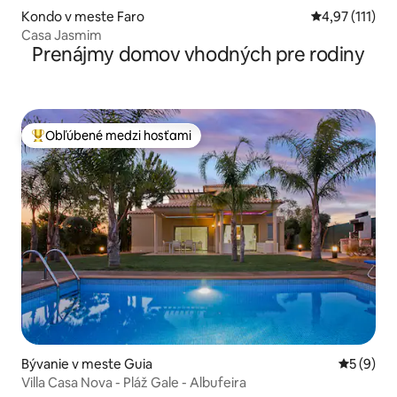
Kondo v meste Faro
Priemerné oho
4,97 (111)
Casa Jasmim
Prenájmy domov vhodných pre rodiny
Obľúbené medzi hosťami
Najobľúbenejšie medzi hosťami
Bývanie v meste Guia
Priemerné
5 (9)
Villa Casa Nova - Pláž Gale - Albufeira