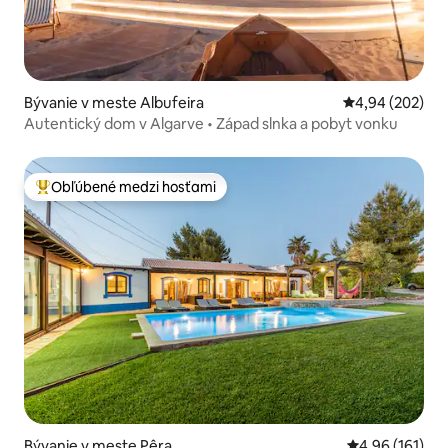
Bývanie v meste Albufeira
Priemerné ohod
4,94 (202)
Autentický dom v Algarve • Západ slnka a pobyt vonku
Obľúbené medzi hosťami
Najobľúbenejšie medzi hosťami
Bývanie v meste Pêra
Priemerné ohod
4,96 (161)