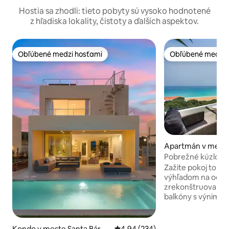
Hostia sa zhodli: tieto pobyty sú vysoko hodnotené
z hľadiska lokality, čistoty a ďalších aspektov.
Obľúbené medzi hosťami
Obľúbené medzi 
Obľúbené medzi hosťami
Obľúbené medzi 
Apartmán v meste
a
Pobrežné kúzlo | 1
Zažite pokoj toht
výhľadom na oceá
zrekonštruovaný 
balkóny s výnimo
more z obývacej iz
kúpeľňa s rozlohou
šatník, mäkké vank
Kondo v meste Santa Bárba
Priemerné ohodnotenie 4,94 z 5
4,94 (234)