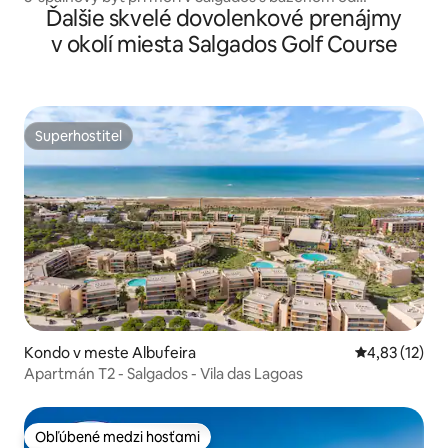
Ďalšie skvelé dovolenkové prenájmy
LovelyStay
v okolí miesta Salgados Golf Course
Superhostiteľ
Superhostiteľ
Kondo v meste Albufeira
Priemerné oh
4,83 (12)
Apartmán T2 - Salgados - Vila das Lagoas
Obľúbené medzi hosťami
Obľúbené medzi hosťami