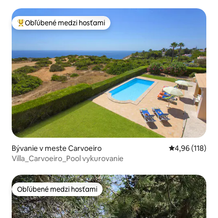
Obľúbené medzi hosťami
Najobľúbenejšie medzi hosťami
Bývanie v meste Carvoeiro
Priemerné ohod
4,96 (118)
Villa_Carvoeiro_Pool vykurovanie
Obľúbené medzi hosťami
Obľúbené medzi hosťami