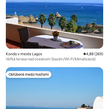
Kondo v meste Lagos
Priemerné ohod
4,88 (269)
Veľká terasa nad oceánom (bazén/WI-FI/klimatizácia)
Obľúbené medzi hosťami
Obľúbené medzi hosťami