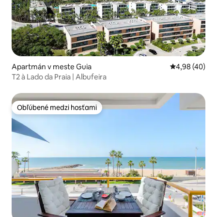
Apartmán v meste Guia
Priemerné oho
4,98 (40)
T2 à Lado da Praia | Albufeira
Obľúbené medzi hosťami
Obľúbené medzi hosťami