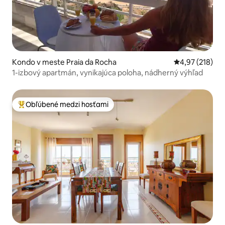
Kondo v meste Praia da Rocha
Priemerné ohod
4,97 (218)
1-izbový apartmán, vynikajúca poloha, nádherný výhľad
Obľúbené medzi hosťami
Najobľúbenejšie medzi hosťami