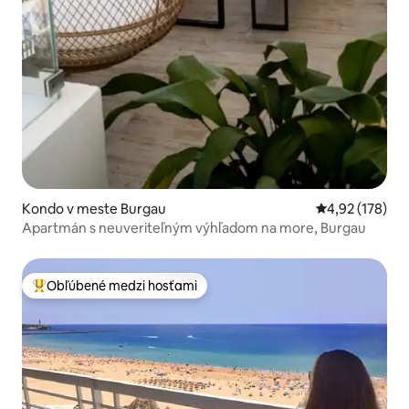
Kondo v meste Burgau
Priemerné ohod
4,92 (178)
Apartmán s neuveriteľným výhľadom na more, Burgau
Obľúbené medzi hosťami
Najobľúbenejšie medzi hosťami