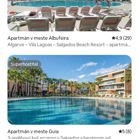
Apartmán v meste Albufeira
Priemerné oh
4,9 (29)
Algarve – Vila Lagoas – Salgados Beach Resort – apartmán
pre 5 osôb
Superhostiteľ
Superhostiteľ
Apartmán v meste Guia
Priemerné
5 (8)
3-spálňový byt pri mori v Salgados s bazénom od