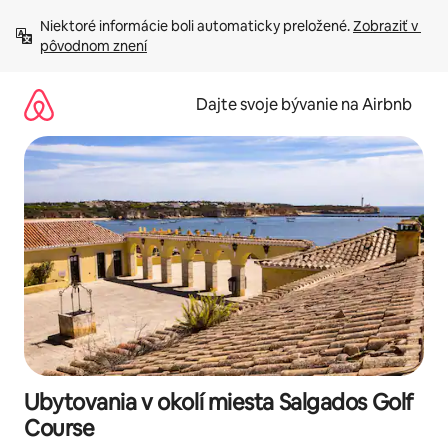
Preskočiť
Niektoré informácie boli automaticky preložené. 
Zobraziť v 
na
pôvodnom znení
obsah.
Dajte svoje bývanie na Airbnb
Ubytovania v okolí miesta Salgados Golf
Course