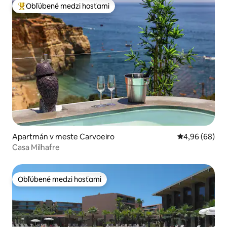
Obľúbené medzi hosťami
Najobľúbenejšie medzi hosťami
Apartmán v meste Carvoeiro
Priemerné oho
4,96 (68)
Casa Milhafre
Obľúbené medzi hosťami
Obľúbené medzi hosťami