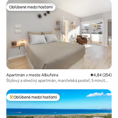
Obľúbené medzi hosťami
Obľúbené medzi hosťami
Apartmán v meste Albufeira
Priemerné ohod
4,84 (254)
Štýlový a slnečný apartmán, manželská posteľ, 5 minút
chôdze od pláže
Obľúbené medzi hosťami
Najobľúbenejšie medzi hosťami