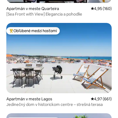
Apartmán v meste Quarteira
Priemerné ohod
4,95 (160)
[Sea Front with View] Elegancia a pohodlie
Obľúbené medzi hosťami
Najobľúbenejšie medzi hosťami
Apartmán v meste Lagos
Priemerné ohod
4,97 (661)
Jedinečný dom v historickom centre – strešná terasa