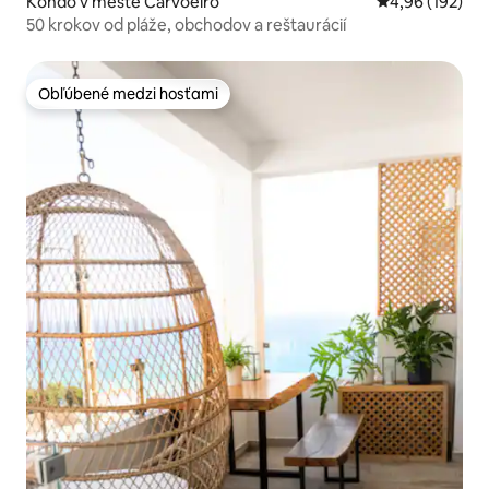
Kondo v meste Carvoeiro
Priemerné ohod
4,96 (192)
50 krokov od pláže, obchodov a reštaurácií
Obľúbené medzi hosťami
Obľúbené medzi hosťami