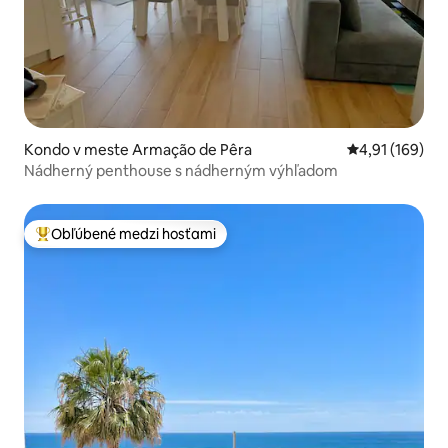
Kondo v meste Armação de Pêra
Priemerné ohod
4,91 (169)
Nádherný penthouse s nádherným výhľadom
Obľúbené medzi hosťami
Najobľúbenejšie medzi hosťami