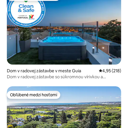
Dom v radovej zástavbe v meste Guia
Priemerné ohod
4,95 (218)
Dom v radovej zástavbe so súkromnou vírivkou a
výhľadom na more
Obľúbené medzi hosťami
Obľúbené medzi hosťami