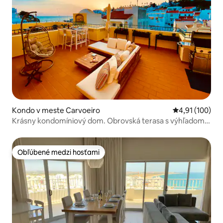
Kondo v meste Carvoeiro
Priemerné ohod
4,91 (100)
Krásny kondomíniový dom. Obrovská terasa s výhľadom
na more.
Obľúbené medzi hosťami
Obľúbené medzi hosťami