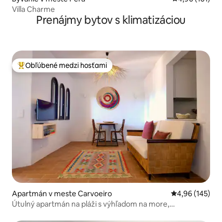
Villa Charme
Prenájmy bytov s klimatizáciou
Obľúbené medzi hosťami
Najobľúbenejšie medzi hosťami
Apartmán v meste Carvoeiro
Priemerné ohod
4,96 (145)
Útulný apartmán na pláži s výhľadom na more,
bezplatným parkovaním a klimatizáciou