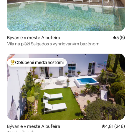
Bývanie v meste Albufeira
Priemerné
5 (5)
Vila na pláži Salgados s vyhrievaným bazénom
Obľúbené medzi hosťami
Najobľúbenejšie medzi hosťami
Bývanie v meste Albufeira
Priemerné ohod
4,81 (246)