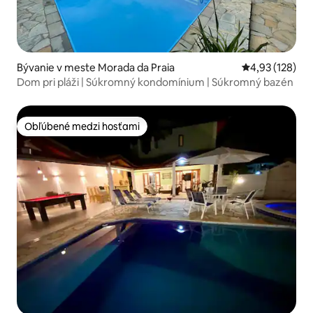
Bývanie v meste Morada da Praia
Priemerné ohod
4,93 (128)
Dom pri pláži | Súkromný kondomínium | Súkromný bazén
Obľúbené medzi hosťami
Obľúbené medzi hosťami