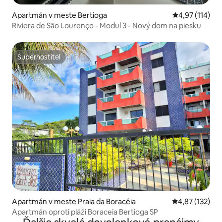
Apartmán v meste Bertioga
Priemerné oho
4,97 (114)
Riviera de São Lourenço - Modul 3 - Nový dom na piesku
Superhostiteľ
Superhostiteľ
Apartmán v meste Praia da Boracéia
Priemerné ohod
4,87 (132)
Apartmán oproti pláži Boraceia Bertioga SP