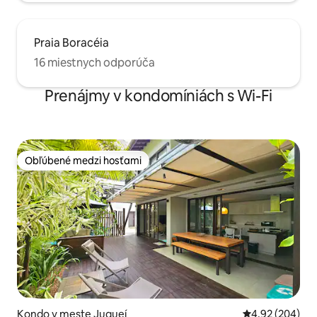
Praia Boracéia
16 miestnych odporúča
Prenájmy v kondomíniách s Wi-Fi
Obľúbené medzi hosťami
Obľúbené medzi hosťami
Kondo v meste Juqueí
Priemerné ohod
4,92 (204)