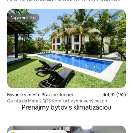
Superhostiteľ
Superhostiteľ
Bývanie v meste Praia de Juqueí
Priemerné ohod
4,92 (152)
Quinta da Mata 2 QTS Komfort Vyhrievaný bazén
Prenájmy bytov s klimatizáciou