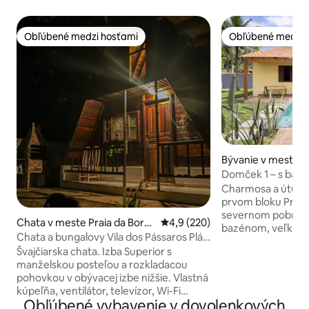
Obľúbené medzi hosťami
Obľúbené medzi 
Obľúbené medzi hosťami
Obľúbené medzi 
Bývanie v meste P
racéia
Domček 1 – s baz
Boracéia
Charmosa a útuln
prvom bloku Praia
severnom pobreží 
Chata v meste Praia da Borac
Priemerné ohodnotenie 4,9 z 5
4,9 (220)
bazénom, veľkým 
éia
Chata a bungalovy Vila dos Pássaros Pláž
priestranným bal
Boracéia
Švajčiarska chata. Izba Superior s
miestom pre nezab
manželskou posteľou a rozkladacou
rodinou, priateľm
pohovkou v obývacej izbe nižšie. Vlastná
zvieratami. Dom 
kúpeľňa, ventilátor, televízor, Wi-Fi
prostredie obklo
Obľúbené vybavenie v dovolenkových
pripojenie, chladnička a vonkajšok majú
zelene a pokoja, id