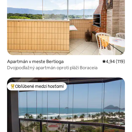
Apartmán v meste Bertioga
Priemerné ohod
4,94 (119)
Dvojpodlažný apartmán oproti pláži Boraceia
Obľúbené medzi hosťami
Najobľúbenejšie medzi hosťami