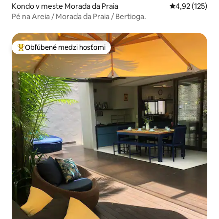
Kondo v meste Morada da Praia
Priemerné ohod
4,92 (125)
Pé na Areia / Morada da Praia / Bertioga.
Obľúbené medzi hosťami
Najobľúbenejšie medzi hosťami