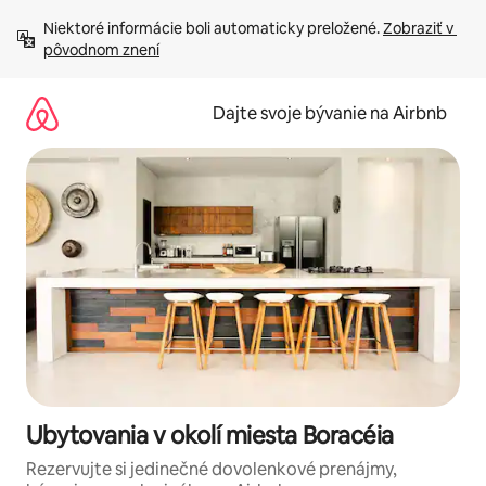
Preskočiť
Niektoré informácie boli automaticky preložené. 
Zobraziť v 
na
pôvodnom znení
obsah.
Dajte svoje bývanie na Airbnb
Ubytovania v okolí miesta Boracéia
Rezervujte si jedinečné dovolenkové prenájmy,