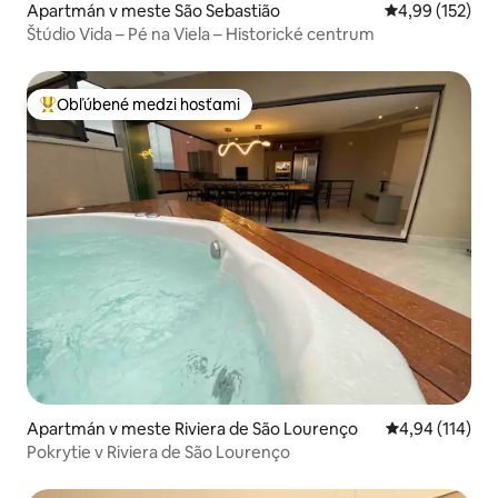
Apartmán v meste São Sebastião
Priemerné ohod
4,99 (152)
Štúdio Vida – Pé na Viela – Historické centrum
Obľúbené medzi hosťami
Najobľúbenejšie medzi hosťami
Apartmán v meste Riviera de São Lourenço
Priemerné ohod
4,94 (114)
Pokrytie v Riviera de São Lourenço