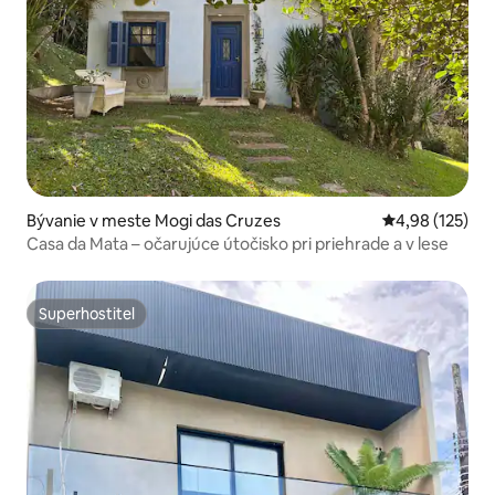
Bývanie v meste Mogi das Cruzes
Priemerné ohod
4,98 (125)
Casa da Mata – očarujúce útočisko pri priehrade a v lese
Superhostiteľ
Superhostiteľ