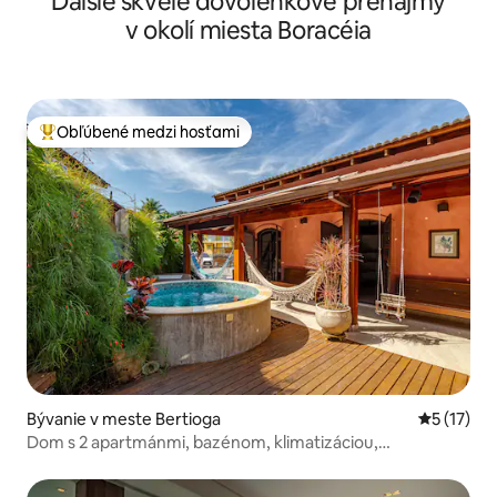
Ďalšie skvelé dovolenkové prenájmy
v okolí miesta Boracéia
Obľúbené medzi hosťami
Najobľúbenejšie medzi hosťami
Bývanie v meste Bertioga
Priemerné
5 (17)
Dom s 2 apartmánmi, bazénom, klimatizáciou,
kondomínium Costa do Sol