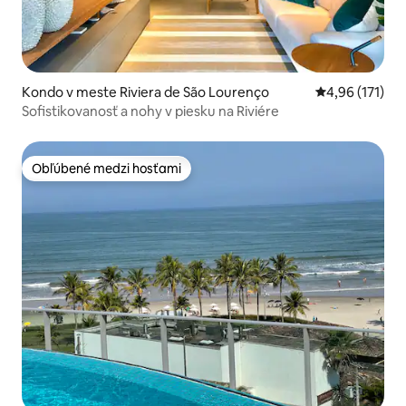
Kondo v meste Riviera de São Lourenço
Priemerné oho
4,96 (171)
Sofistikovanosť a nohy v piesku na Riviére
Obľúbené medzi hosťami
Obľúbené medzi hosťami