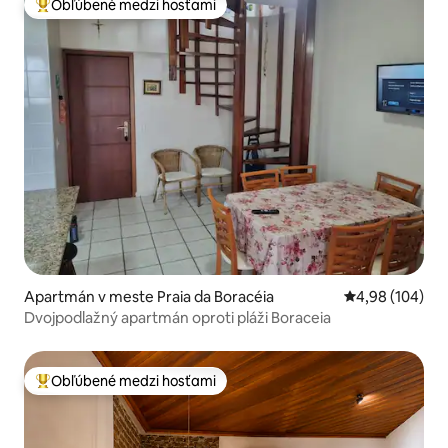
Obľúbené medzi hosťami
Najobľúbenejšie medzi hosťami
Apartmán v meste Praia da Boracéia
Priemerné ohod
4,98 (104)
Dvojpodlažný apartmán oproti pláži Boraceia
Obľúbené medzi hosťami
Najobľúbenejšie medzi hosťami