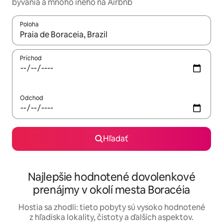
bývania a mnoho iného na Airbnb
Poloha
Keď budú výsledky k dispozícii, môžete si ich prechádzať pom
Príchod
Odchod
Hľadať
Najlepšie hodnotené dovolenkové
prenájmy v okolí mesta Boracéia
Hostia sa zhodli: tieto pobyty sú vysoko hodnotené
z hľadiska lokality, čistoty a ďalších aspektov.