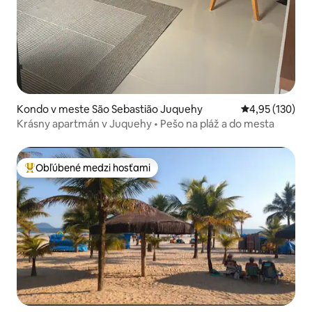
Kondo v meste São Sebastião Juquehy
Priemerné ohod
4,95 (130)
Krásny apartmán v Juquehy • Pešo na pláž a do mesta
Obľúbené medzi hosťami
Najobľúbenejšie medzi hosťami