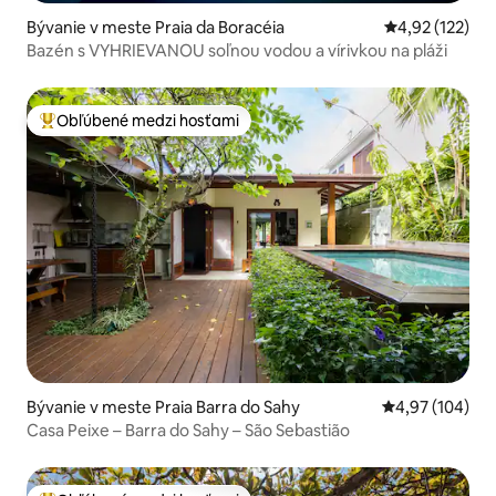
Bývanie v meste Praia da Boracéia
Priemerné ohod
4,92 (122)
Bazén s VYHRIEVANOU soľnou vodou a vírivkou na pláži
Obľúbené medzi hosťami
Najobľúbenejšie medzi hosťami
Bývanie v meste Praia Barra do Sahy
Priemerné ohod
4,97 (104)
Casa Peixe – Barra do Sahy – São Sebastião