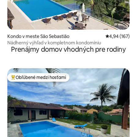
Kondo v meste São Sebastião
Priemerné ohod
4,94 (167)
Nádherný výhľad v kompletnom kondomíniu
Prenájmy domov vhodných pre rodiny
Obľúbené medzi hosťami
Najobľúbenejšie medzi hosťami