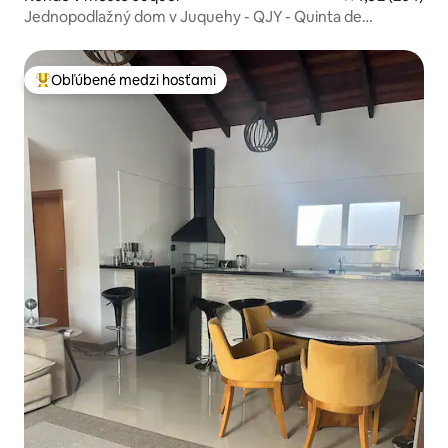
Jednopodlažný dom v Juquehy - QJY - Quinta de
Juquehy
Obľúbené medzi hosťami
Najobľúbenejšie medzi hosťami