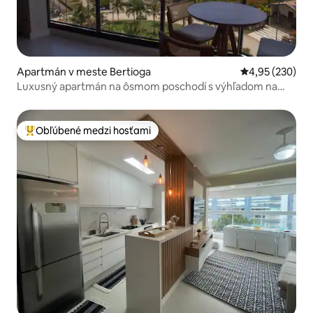
Apartmán v meste Bertioga
Priemerné ohod
4,95 (230)
Luxusný apartmán na ôsmom poschodí s výhľadom na
pláž/hory
Obľúbené medzi hosťami
Najobľúbenejšie medzi hosťami