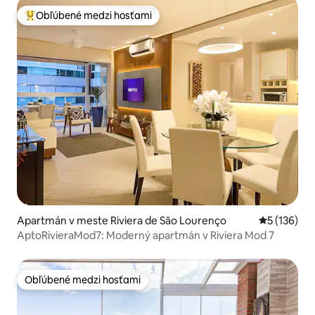
Obľúbené medzi hosťami
Najobľúbenejšie medzi hosťami
Apartmán v meste Riviera de São Lourenço
Priemerné o
5 (136)
AptoRivieraMod7: Moderný apartmán v Riviera Mod 7
Obľúbené medzi hosťami
Obľúbené medzi hosťami