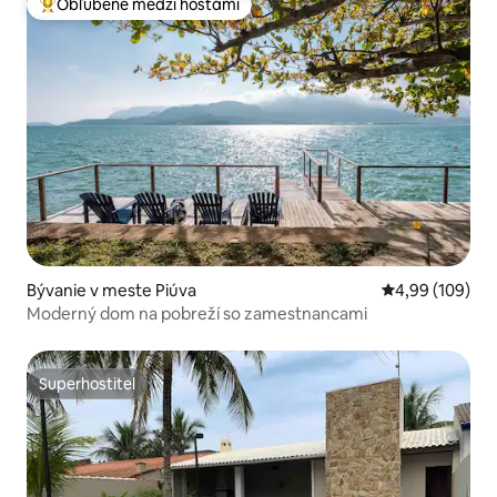
Obľúbené medzi hosťami
Najobľúbenejšie medzi hosťami
Bývanie v meste Piúva
Priemerné ohod
4,99 (109)
Moderný dom na pobreží so zamestnancami
Superhostiteľ
Superhostiteľ