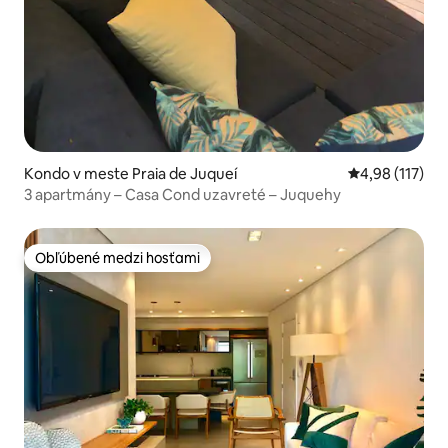
Kondo v meste Praia de Juqueí
Priemerné oho
4,98 (117)
3 apartmány – Casa Cond uzavreté – Juquehy
Obľúbené medzi hosťami
Obľúbené medzi hosťami