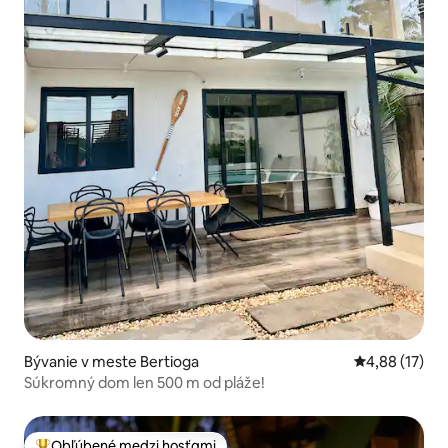
Bývanie v meste Bertioga
Priemerné oho
4,88 (17)
Súkromný dom len 500 m od pláže!
Obľúbené medzi hosťami