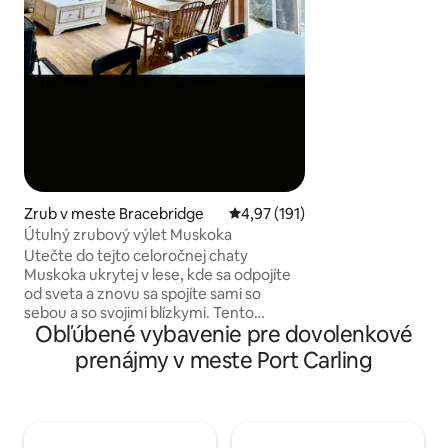
súkromného útočis
objekte a využite
našich súkromných
medzi ktoré patrí 
štúdio jogy a víriv
preskúmajte všet
ponúka.
Zrub v meste Bracebridge
Priemerné ohodnotenie 4,97 z 5
4,97 (191)
Útulný zrubový výlet Muskoka
Utečte do tejto celoročnej chaty
Muskoka ukrytej v lese, kde sa odpojíte
od sveta a znovu sa spojíte sami so
sebou a so svojimi blízkymi. Tento
Obľúbené vybavenie pre dovolenkové
vidiecky dom obklopený prírodou sa
nachádza na ploche 2,67 akra uprostred
prenájmy v meste Port Carling
lesa a zalesnených plôch. Čaká vás pokoj
a ticho. Nachádzame sa 5 minút jazdy od
jazera Muskoka s verejnou plážou,
prístreškom pre lode a mólo. Môžete sa
rozhodnúť, že sa jednoducho ukryjete,