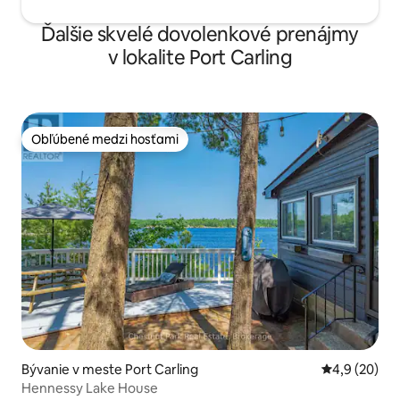
Ďalšie skvelé dovolenkové prenájmy
v lokalite Port Carling
Obľúbené medzi hosťami
Obľúbené medzi hosťami
Bývanie v meste Port Carling
Priemerné oh
4,9 (20)
Hennessy Lake House