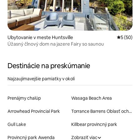
Ubytovanie v meste Huntsville
Priemerné 
5 (50)
Úžasný člnový dom na jazere Fairy so saunou
Destinácie na preskúmanie
Najzaujímavejšie pamiatky v okolí
Prenájmy chalúp
Wasaga Beach Area
Arrowhead Provincial Park
Torrance Barrens Oblasť ochrany tmavej oblohy
Gull Lake
Killbear provincný park
Provincný park Awenda
Zobraziť viac