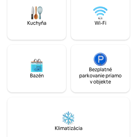
alebo sa vydáte von, aby ste objavili
všetko, čo Muskoka ponúka. ❄️ Od
novembra do januára má chata vianočnú
tematiku Sledujte nás na Instagrame!
Kuchyňa
Wi-Fi
@cozycabingetaway_Muskoka
Bezplatné
Bazén
parkovanie priamo
v objekte
Klimatizácia