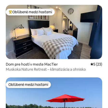
Obľúbené medzi hosťami
Najobľúbenejšie medzi hosťami
Dom pre hostí v meste MacTier
Priemerné 
5 (23)
Muskoka Nature Retreat – klimatizácia a ohnisko
Obľúbené medzi hosťami
Obľúbené medzi hosťami