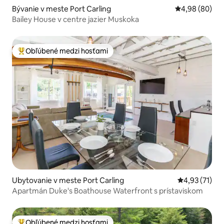
Bývanie v meste Port Carling
Priemerné oho
4,98 (80)
Bailey House v centre jazier Muskoka
Obľúbené medzi hosťami
Najobľúbenejšie medzi hosťami
Ubytovanie v meste Port Carling
Priemerné oh
4,93 (71)
Apartmán Duke's Boathouse Waterfront s prístaviskom
Obľúbené medzi hosťami