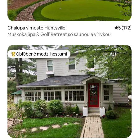
Chalupa v meste Huntsville
Priemerné 
5 (172)
Muskoka Spa & Golf Retreat so saunou a vírivkou
Obľúbené medzi hosťami
Najobľúbenejšie medzi hosťami