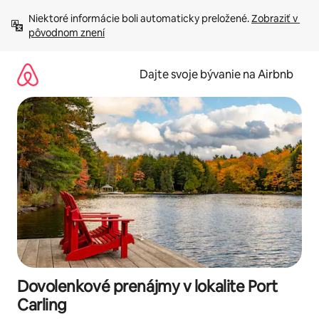
Preskočiť
Niektoré informácie boli automaticky preložené. 
Zobraziť v 
na
pôvodnom znení
obsah.
Dajte svoje bývanie na Airbnb
Dovolenkové prenájmy v lokalite Port
Carling