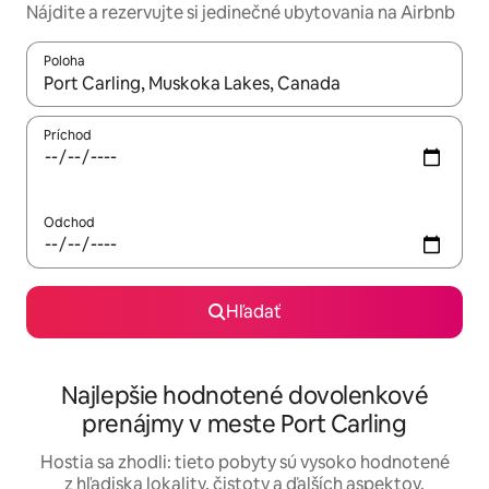
Nájdite a rezervujte si jedinečné ubytovania na Airbnb
Poloha
Keď budú výsledky k dispozícii, môžete si ich prechádzať pom
Príchod
Odchod
Hľadať
Najlepšie hodnotené dovolenkové
prenájmy v meste Port Carling
Hostia sa zhodli: tieto pobyty sú vysoko hodnotené
z hľadiska lokality, čistoty a ďalších aspektov.