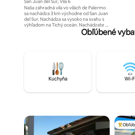
San Juan del Sur, Vila 6
optických
Naša záhradná vila vo vilách de Palermo
priestorm
sa nachádza 3 km východne od San Juan
balkónom 
del Sur. Nachádza sa vysoko na svahu s
vodou a klimat
výhľadom na Tichý oceán. Nachádzate sa
RAŇAJKY
Obľúbené vybave
3 minúty chôdze od bazéna a
**Požiadaj
reštaurácie. Majte terasu + trávnatý
na webovej
trávnik + výhľad na oceán + gril na hranie,
cvičenie alebo hostenie večerí pre hostí.
Pokojné a ekologicky priateľské letovisko
sa môže pochváliť nepretržitou
bezpečnosťou a bezpečným
parkovaním. Informujte nás pri príchode,
ak budete potrebovať nainštalovanú
Kuchyňa
Wi-F
nafukovaciu posteľ. Milujeme to a sme si
istí, že vy tiež!
Obľúb
Najobľúb