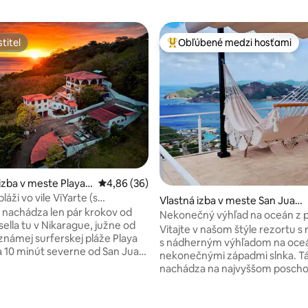
titeľ
Obľúbené medzi hosťami
titeľ
Najobľúbenejšie medzi hosťami
izba v meste Playa
Priemerné ohodnotenie 4,86 z 5, počet hodn
4,86 (36)
láži vo vile ViYarte (s
Vlastná izba v meste San Juan
mi raňajkami)
a nachádza len pár krokov od
del Sur
Nekonečný výhľad na oceán z 
ella tu v Nikarague, južne od
Vitajte v našom štýle rezortu s
známej surferskej pláže Playa
s nádherným výhľadom na oce
 10 minút severne od San Juan
nekonečnými západmi slnka. Táto izba sa
nachádza na najvyššom poscho
ym výhľadom, bazénom,
ponúka manželskú posteľ, veľk
jogou shala (a rohožami),
kúpeľňu s teplou sprchou a neu
e 4,67 z 5, počet hodnotení: 3
a reštauráciou, Wi-Fi z
výhľad na záliv/oceán. Raňajky 