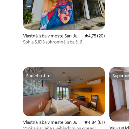
Vlastná izba v meste San Juan
Priemerné ohodnotenie
4,75 (20)
del Sur
Sohla SJDS súkromná izba č. 6
Superhostiteľ
Superhos
Superhostiteľ
Superhos
Vlastná izba v meste San Jua
Priemerné ohodnotenie
4,84 (81)
Vlastná i
n del Sur
Vonkajšia vaňa s výhľadom na oceán |