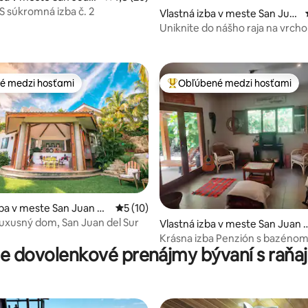
S súkromná izba č. 2
Vlastná izba v meste San Jua
n del Sur
Uniknite do nášho raja na vrcho
výhľadom na oceán
é medzi hosťami
Obľúbené medzi hosťami
é medzi hosťami
Najobľúbenejšie medzi hosťami
 4,82 z 5, počet hodnotení: 49
zba v meste San Juan de
Priemerné ohodnotenie 5 z 5, počet hod
5 (10)
 luxusný dom, San Juan del Sur
Vlastná izba v meste San Juan 
l Sur
Krásna izba Penzión s bazénom
ie dovolenkové prenájmy bývaní s raňa
v meste