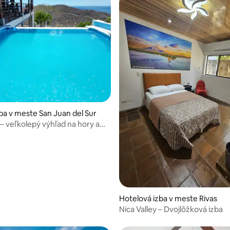
enie 5 z 5, počet hodnotení: 4
zba v meste San Juan del Sur
 – veľkolepý výhľad na hory a
Hotelová izba v meste Rivas
Nica Valley – Dvojlôžková izba