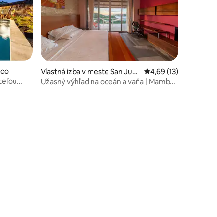
otení: 64
oco
Vlastná izba v meste San Juan
Priemerné ohodnoteni
4,69 (13)
del Sur
teľou
Úžasný výhľad na oceán a vaňa | Mambo
ezidencii
Suite #2