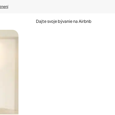
znení
Dajte svoje bývanie na Airbnb
kúmať pomocou dotykových gest či potiahnutia prstom.