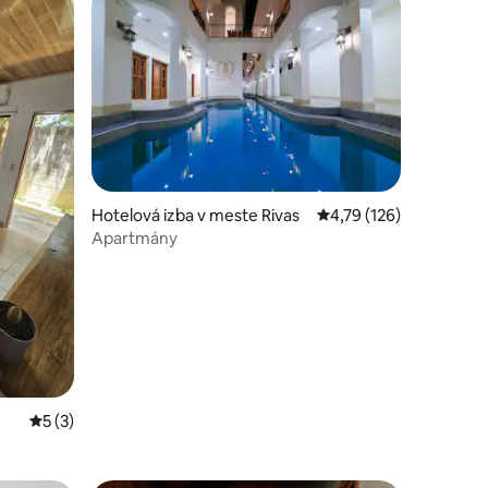
Hotelová izba v meste Rivas
Priemerné ohodnotenie
4,79 (126)
Apartmány
Priemerné ohodnotenie 5 z 5, počet hodnotení: 3
5 (3)