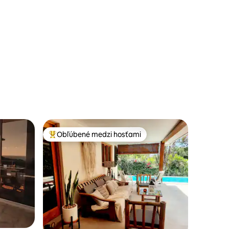
Obľúbené medzi hosťami
Najobľúbenejšie medzi hosťami
notení: 20