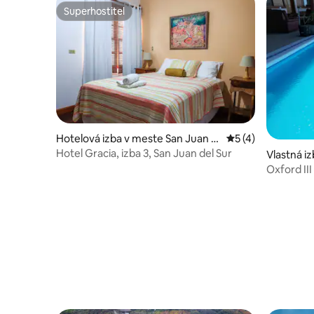
Superhostiteľ
Superhostiteľ
Hotelová izba v meste San Juan d
Priemerné ohodnot
5 (4)
el Sur
Hotel Gracia, izba 3, San Juan del Sur
Vlastná i
Oxford III
oceán