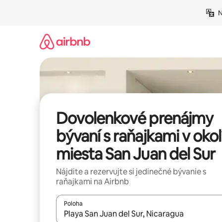
Preskočiť
N
na
obsah.
Dovolenkové prenájmy
bývaní s raňajkami v okol
miesta San Juan del Sur
Nájdite a rezervujte si jedinečné bývanie s
raňajkami na Airbnb
Poloha
Keď budú výsledky k dispozícii, môžete si ich p