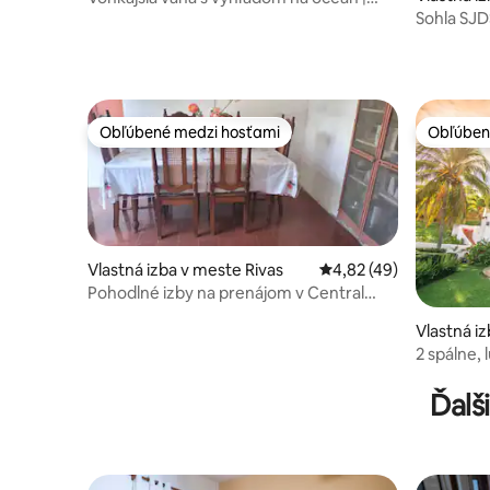
del Sur
Sohla SJD
Rumba Suite #2
Obľúbené medzi hosťami
Obľúben
Obľúbené medzi hosťami
Obľúben
Vlastná izba v meste Rivas
Priemerné ohodnotenie
4,82 (49)
Pohodlné izby na prenájom v Central
Rivas
Vlastná i
l Sur
2 spálne,
Ďalš