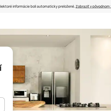
iektoré informácie boli automaticky preložené. 
Zobraziť v pôvodnom 
í
rechádzať pomocou klávesov so šípkami nahor a nadol alebo ich pres