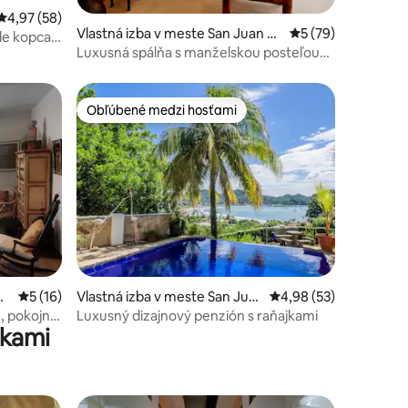
Priemerné ohodnotenie 4,97 z 5, počet hodnotení: 58
4,97 (58)
Vlastná izba v meste San Juan d
Priemerné ohodnot
5 (79)
le kopca s
el Sur
Luxusná spálňa s manželskou posteľou
King v meste s bazénom.
Obľúbené medzi hosťami
Obľúbené medzi hosťami
notení: 10
de
Priemerné ohodnotenie 5 z 5, počet hodnotení: 16
5 (16)
Vlastná izba v meste San Jua
Priemerné ohodnotenie
4,98 (53)
n del Sur
, pokojný,
Luxusný dizajnový penzión s raňajkami
jkami