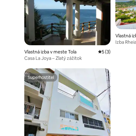
Vlastná i
el Sur
Izba Rheia
SJdS
Vlastná izba v meste Tola
Priemerné ohodnot
5 (3)
Casa La Joya – Zlatý zážitok
Superhostiteľ
Superhostiteľ