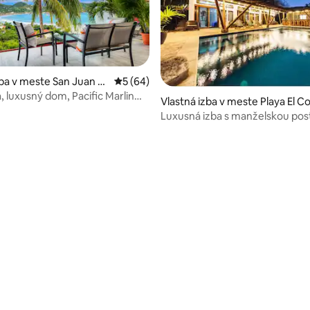
zba v meste San Juan d
Priemerné ohodnotenie 5 z 5, počet hodn
5 (64)
, luxusný dom, Pacific Marlin
Vlastná izba v meste Playa El C
Luxusná izba s manželskou pos
enie 5 z 5, počet hodnotení: 3
Queen a výhľadom na bazén v r
The Sanctuary