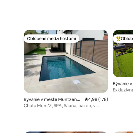
Obľúbené medzi hosťami
Obľúb
Obľúbené medzi hosťami
Najobľúb
Bývanie v
Exkluzívn
a severs
Bývanie v meste Muntzenhe
Priemerné ohodnotenie 
4,98 (178)
im
Chata Munt'Z, SPA, Sauna, bazén, v
blízkosti Colmaru