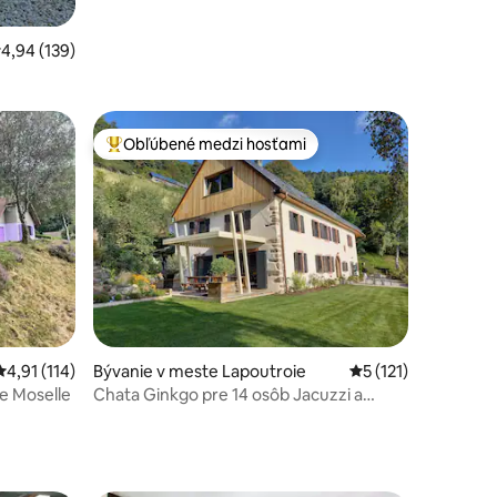
riemerné ohodnotenie 4,94 z 5, počet hodnotení: 139
4,94 (139)
Obľúbené medzi hosťami
Najobľúbenejšie medzi hosťami
otení: 152
Priemerné ohodnotenie 4,91 z 5, počet hodnotení: 114
4,91 (114)
Bývanie v meste Lapoutroie
Priemerné ohodnote
5 (121)
ie Moselle
Chata Ginkgo pre 14 osôb Jacuzzi a
sauna