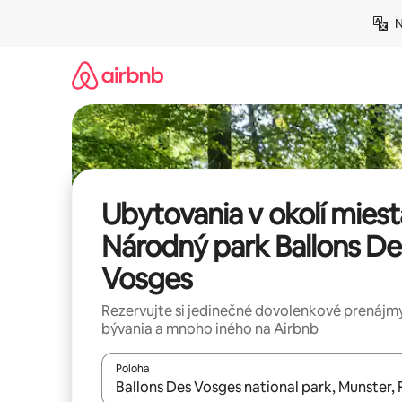
Preskočiť
N
na
obsah.
Ubytovania v okolí miest
Národný park Ballons De
Vosges
Rezervujte si jedinečné dovolenkové prenájmy
bývania a mnoho iného na Airbnb
Poloha
Keď budú výsledky k dispozícii, môžete si ich p