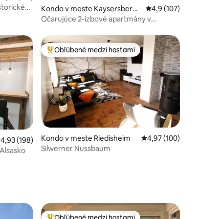
storické
tení: 289
Kondo v meste Kaysersberg-
Priemerné ohodnoteni
4,9 (107)
Vignoble
Očarujúce 2-izbové apartmány v
Kaysersbergu
Obľúbené medzi hosťami
Najobľúbenejšie medzi hosťami
tení: 326
Kondo v meste Riedisheim
Priemerné ohodnotenie
4,97 (100)
riemerné ohodnotenie 4,93 z 5, počet hodnotení: 198
4,93 (198)
Silwerner Nussbaum
Alsasko
Obľúbené medzi hosťami