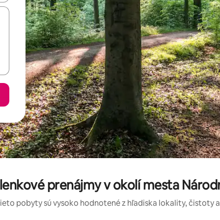
lenkové prenájmy v okolí mesta Národn
tieto pobyty sú vysoko hodnotené z hľadiska lokality, čistoty 