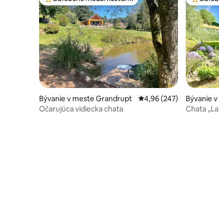
Najobľúbenejšie medzi hosťami
Najobľúb
Bývanie v meste Grandrupt
Priemerné ohodnotenie 
4,96 (247)
Bývanie 
emer
Očarujúca vidiecka chata
Chata „La