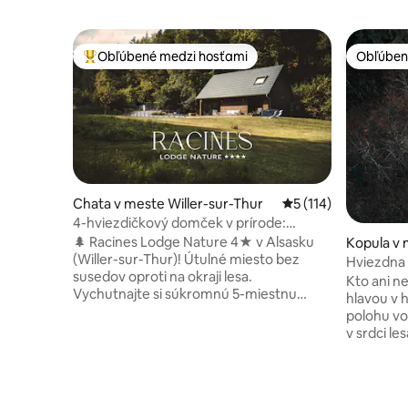
Obľúbené medzi hosťami
Obľúben
Najobľúbenejšie medzi hosťami
Obľúben
Chata v meste Willer-sur-Thur
Priemerné ohodnoten
5 (114)
4-hviezdičkový domček v prírode:
Súkromné vírivky a výhľad na les
🌲 Racines Lodge Nature 4★ v Alsasku
Kopula v 
(Willer-sur-Thur)! Útulné miesto bez
Hviezdna k
susedov oproti na okraji lesa.
Gérardm
Kto ani ne
Vychutnajte si súkromnú 5-miestnu
hlavou v 
vírivku s výhľadom na Vogézy a ohnisko.
polohu v
Prémiový komfort, plne vybavené:
v srdci l
posteľná bielizeň, uteráky a uvítací
akéhokoľv
balíček na začiatok pobytu (káva a čaj,
pokoj. Na
prací prostriedok, tablety do umývačky
dolnej čas
riadu, toaletný papier...). Ideálne pre
alpakového