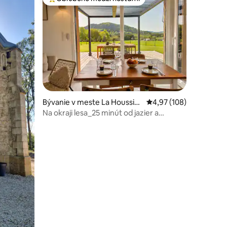
Najobľúbenejšie medzi hosťami
otení: 105
Bývanie v meste La Houssièr
Priemerné ohodnotenie
4,97 (108)
e
Na okraji lesa_25 minút od jazier a
Hautes-Vosges