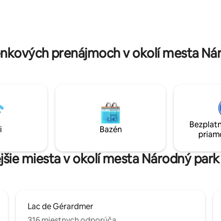
rmonickom mieste, ako je
12/50 km a ponúka viacero špo
. Pri zotmení, pohodlne sedíte
kultúrnych aktivít.
posteli, obdivujte fascinujúce
trblietavých hviezd a vibrujte
 prírody.
nkových prenájmoch v okolí mesta Nár
Bezplatn
i
Bazén
priam
ejšie miesta v okolí mesta Národný park
Lac de Gérardmer
316 miestnych odporúča