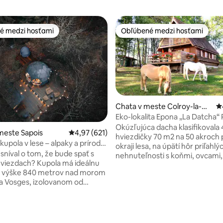
é medzi hosťami
Obľúbené medzi hosťami
é medzi hosťami
Obľúbené medzi hosťami
Chata v meste Colroy-la-Gr
P
ie 5 z 5, počet hodnotení: 114
ande
Eko-lokalita Epona „La Datcha“ 
park Vogézy
Okúzľujúca dacha klasifikovala 
meste Sapois
Priemerné ohodnotenie 4,97 z 5, počet hodn
4,97 (621)
hviezdičky 70 m2 na 50 akroch 
upola v lese – alpaky a príroda
okraji lesa, na úpätí hôr priľahlý
er
sníval o tom, že bude spať s
nehnuteľnosti s koňmi, ovcami
hviezdach? Kupola má ideálnu
dvorom a bio zeleninovou záhr
o výške 840 metrov nad morom
Povinnosť od 1. novembra: pne
esa Vosges, izolovanom od
na sneh alebo 4 ročné obdobia 
ek suseda, pre optimálny
reťaze či ponožky Cabanon, gril, detské
chádza sa na drevenej terase, v
ihrisko Organické obchody a v
ti našej farmy a v srdci
sú vzdialené 3 km. Nachádza sa medzi
 parku. Príďte si nabiť batérie
Alsaskom a Hautes Vosges v o