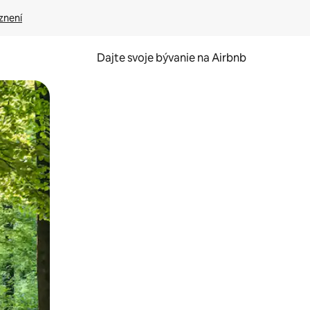
znení
Dajte svoje bývanie na Airbnb
kúmať pomocou dotykových gest či potiahnutia prstom.