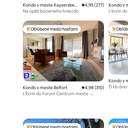
Kondo v meste Kaysersberg
Priemerné ohodnotenie 
4,95 (277)
Kondo v 
-Vignoble
Na úpätí bocianieho hniezdo
L'écrin du
výhľad
Obľúbené medzi hosťami
Obľúb
Najobľúbenejšie medzi hosťami
Najobľúb
Kondo v 
-Vignoble
Ô kb dver
Kondo v meste Belfort
Priemerné ohodnotenie 
4,98 (310)
L'Ecrin du Forum Centrum mesta -
Parkovanie zdarma.
Obľúbené medzi hosťami
Obľúb