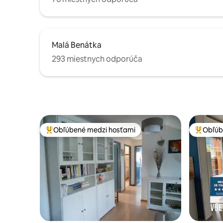
Malá Benátka
293 miestnych odporúča
Obľúbené medzi hosťami
Obľúb
Najobľúbenejšie medzi hosťami
Najobľúb