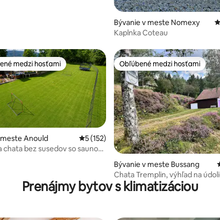
Bývanie v meste Nomexy
P
Kaplnka Coteau
ené medzi hosťami
Obľúbené medzi hosťami
enejšie medzi hosťami
Obľúbené medzi hosťami
 meste Anould
Priemerné ohodnotenie 5 z 5, počet hodn
5 (152)
a chata bez susedov so saunou
kým kúpeľom
4,98 z 5, počet hodnotení: 178
Bývanie v meste Bussang
Chata Tremplin, výhľad na údol
Prenájmy bytov s klimatizáciou