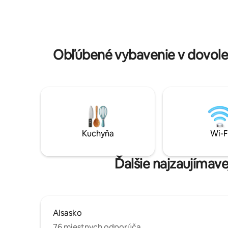
páry/rodiny. Turistika pri chate, v blízkosti
na tak ha
lyžiarskych stredísk a Vínnej cesty.
estetické
Súkromné parkovisko, vlaková stanica 5
vo svojej 
minút. Príroda, potok a pokoj: rýchlo si
podívanie 
rezervujte svoje útočisko pokoja! ✨
za zvukov
Obľúbené vybavenie v dovole
Kuchyňa
Wi-F
Ďalšie najzaujímav
Alsasko
76 miestnych odporúča