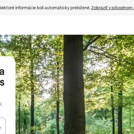
iektoré informácie boli automaticky preložené. 
Zobraziť v pôvodnom 
a
s
,
rechádzať pomocou klávesov so šípkami nahor a nadol alebo ich pres