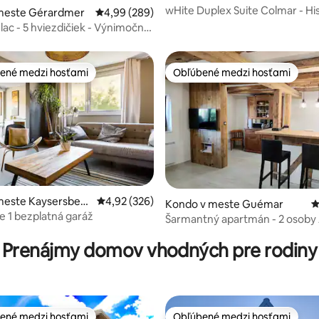
wHite Duplex Suite Colmar - Hi
4,95 z 5, počet hodnotení: 277
meste Gérardmer
Priemerné ohodnotenie 4,99 z 5, počet hodno
4,99 (289)
centrum
 lac - 5 hviezdičiek - Výnimočný
ené medzi hosťami
Obľúbené medzi hosťami
enejšie medzi hosťami
Obľúbené medzi hosťami
meste Kaysersberg
Priemerné ohodnotenie 4,92 z 5, počet hodno
4,92 (326)
Kondo v meste Guémar
P
e 1 bezplatná garáž
4,98 z 5, počet hodnotení: 310
Šarmantný apartmán - 2 osoby 
Prenájmy domov vhodných pre rodiny
ené medzi hosťami
Obľúbené medzi hosťami