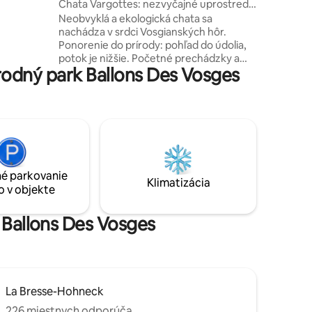
al-d'Ajol
Chata Vargottes: nezvyčajné uprostred
rtových a
prírody
Neobvyklá a ekologická chata sa
nachádza v srdci Vosgianských hôr.
Ponorenie do prírody: pohľad do údolia,
potok je nižšie. Početné prechádzky a
odný park Ballons Des Vosges
vodopády v blízkosti, pešia vzdialenosť
od chaty. V ideálnom prípade sa
nachádza: 10 min od Remiremont a Val d
'Ajol s obchodmi (kino, reštaurácie)
Vybavené: útulná spálňa, kuchyňa,
kúpeľňa, rozkladacia pohovka, gril,
vonkajší stôl Izolovaná a vyhrievaná
kabína: Príďte si ju vychutnať v každom
é parkovanie
ročnom období!
Klimatizácia
o v objekte
 Ballons Des Vosges
La Bresse-Hohneck
226 miestnych odporúča