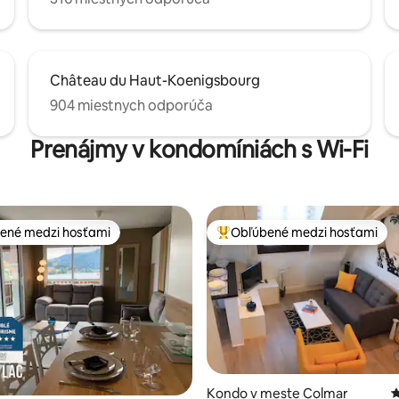
Château du Haut-Koenigsbourg
904 miestnych odporúča
Prenájmy v kondomíniách s Wi-Fi
ené medzi hosťami
Obľúbené medzi hosťami
enejšie medzi hosťami
Najobľúbenejšie medzi hosťami
Kondo v meste Colmar
P