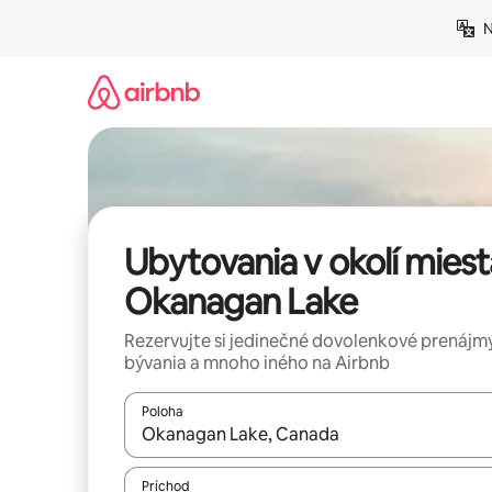
Preskočiť
N
na
obsah.
Ubytovania v okolí miest
Okanagan Lake
Rezervujte si jedinečné dovolenkové prenájmy
bývania a mnoho iného na Airbnb
Poloha
Keď budú výsledky k dispozícii, môžete si ich p
Príchod