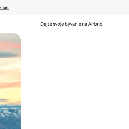
znení
Dajte svoje bývanie na Airbnb
kúmať pomocou dotykových gest či potiahnutia prstom.