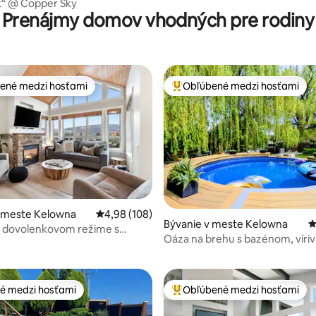
k“ @ Copper Sky
Prenájmy domov vhodných pre rodiny
ené medzi hosťami
Obľúbené medzi hosťami
enejšie medzi hosťami
Najobľúbenejšie medzi hosťami
v meste Kelowna
Priemerné ohodnotenie 4,98 z 5, počet hodno
4,98 (108)
Bývanie v meste Kelowna
P
 dovolenkovom režime s
4,82 z 5, počet hodnotení: 164
Oáza na brehu s bazénom, víri
 bazénom a výhľadom na jazero!
vhodná pre domáce zvieratá
é medzi hosťami
Obľúbené medzi hosťami
é medzi hosťami
Najobľúbenejšie medzi hosťami