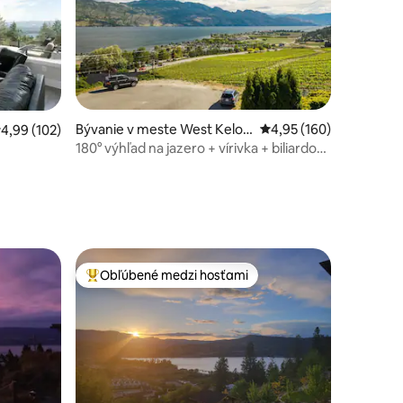
Bývanie v meste West Kelo
Priemerné ohodnotenie
4,95 (160)
riemerné ohodnotenie 4,99 z 5, počet hodnotení: 102
4,99 (102)
wna
180° výhľad na jazero + vírivka + biliardový
otení: 123
stôl
Obľúbené medzi hosťami
Najobľúbenejšie medzi hosťami