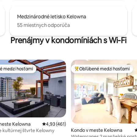
Medzinárodné letisko Kelowna
55 miestnych odporúča
Prenájmy v kondomíniách s Wi-Fi
é medzi hosťami
Obľúbené medzi hosťami
é medzi hosťami
Najobľúbenejšie medzi hosťami
meste Kelowna
Priemerné ohodnotenie 4,93 z 5, počet hodn
4,93 (461)
4,91 z 5, počet hodnotení: 156
Kondo v meste Kelowna
P
e kultúrnej štvrte Kelowny
Waterscapes 2 manželské post