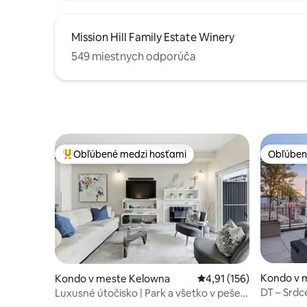
Mission Hill Family Estate Winery
549 miestnych odporúča
Obľúbené medzi hosťami
Obľúben
Najobľúbenejšie medzi hosťami
Obľúben
Kondo v 
Kondo v meste Kelowna
Priemerné ohodnotenie 
4,91 (156)
DT – Srdc
Luxusné útočisko | Park a všetko v pešej
vzdialenosti