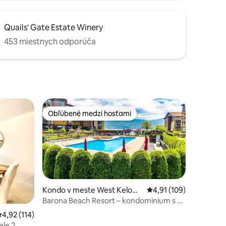
Quails' Gate Estate Winery
453 miestnych odporúča
Obľúbené medzi hosťami
Obľúbené medzi hosťami
Kondo v meste West Kelown
Priemerné ohodnotenie
4,91 (109)
a
Barona Beach Resort – kondomínium s 2
otení: 461
spálňami a bazénom
riemerné ohodnotenie 4,92 z 5, počet hodnotení: 114
4,92 (114)
ele 2