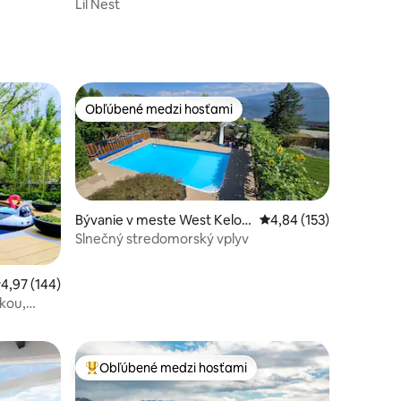
Lil Nest
Obľúbené medzi hosťami
Obľúbené medzi hosťami
Bývanie v meste West Kelow
Priemerné ohodnotenie
4,84 (153)
na
Slnečný stredomorský vplyv
tení: 108
riemerné ohodnotenie 4,97 z 5, počet hodnotení: 144
4,97 (144)
vkou,
Obľúbené medzi hosťami
Najobľúbenejšie medzi hosťami