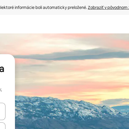
iektoré informácie boli automaticky preložené. 
Zobraziť v pôvodnom 
a
,
rechádzať pomocou klávesov so šípkami nahor a nadol alebo ich pres