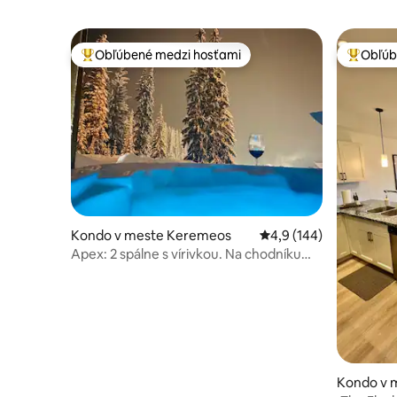
Obľúbené medzi hosťami
Obľúb
Najobľúbenejšie medzi hosťami
Najobľúb
Kondo v meste Keremeos
Priemerné ohodnotenie
4,9 (144)
Apex: 2 spálne s vírivkou. Na chodníku
starého otca
Kondo v 