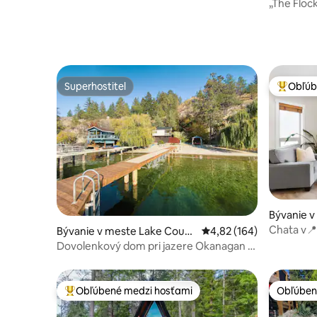
a
„The Floc
Superhostiteľ
Obľúb
Superhostiteľ
Najobľúb
Bývanie 
Chata v
Bývanie v meste Lake Count
Priemerné ohodnotenie 
4,82 (164)
vírivkou,
ry
Dovolenkový dom pri jazere Okanagan +
súkromná pláž
Obľúbené medzi hosťami
Obľúben
Najobľúbenejšie medzi hosťami
Obľúben