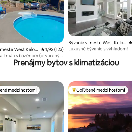
enie 5 z 5, počet hodnotení: 6
Bývanie v meste West Kelo
P
wna
Luxusné bývanie s výhľadom!
v meste West Kelow
Priemerné ohodnotenie 4,92 z 5, počet hodn
4,92 (123)
partmán s bazénom (otvorený
Prenájmy bytov s klimatizáciou
bra)
ené medzi hosťami
Obľúbené medzi hosťami
enejšie medzi hosťami
Najobľúbenejšie medzi hosťami