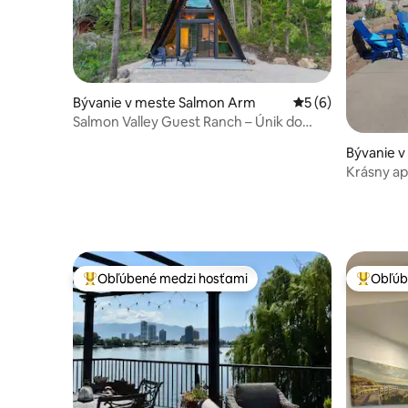
Bývanie v meste Salmon Arm
Priemerné ohodnot
5 (6)
Salmon Valley Guest Ranch – Únik do
chaty v tvare A
Bývanie 
na
Krásny a
do 1. októ
Obľúbené medzi hosťami
Obľúb
Najobľúbenejšie medzi hosťami
Najobľúb