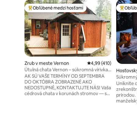
Obľúbené medzi hosťami
Obľúb
Najobľúbenejšie medzi hosťami
Najobľúb
Zrub v meste Vernon
Priemerné ohodnotenie 
4,99 (410)
Útulná chata Vernon – súkromná vírivka a
Hosťovsk
terasa – veľká manželská posteľ
AK SÚ VAŠE TERMÍNY OD SEPTEMBRA
e West K
Súkromný 
DO OKTÓBRA ZOBRAZENÉ AKO
srdci Ok
Uniknite 
NEDOSTUPNÉ, KONTAKTUJTE NÁS! Vaša
zrekonšt
cédrová chata v korunách stromov — s
prírodou.
vírivkou, manželskou posteľou King a
manželský
luxusnými prvkami, len pár minút od
kúpeľňami
Silver Star Resort a Vernonu v Britskej
ponúka ná
Kolumbii. Naše útulné útočisko v lese,
Shannon, 
ktoré je obľúbeným 15×
Relaxujte
superhostiteľom, spája pohodlie, čistotu
zažite dok
a súkromie. Myslite na Netflix a relaxujte
dispozíci