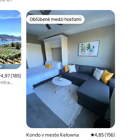
87859
Obľúbené medzi hosťami
Obľúbené medzi hosťami
riemerné ohodnotenie 4,97 z 5, počet hodnotení: 185
4,97 (185)
entra
otení: 141
Kondo v meste Kelowna
Priemerné ohodnotenie
4,85 (156)