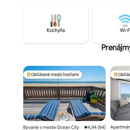
apartmán 
dekorácií
ako doma
City, v pe
obchodov 
auto, zakr
Kuchyňa
Wi-F
zabudnite 
Prenájmy
Obľúbené medzi hosťami
Obľúb
Najobľúbenejšie medzi hosťami
Najobľúb
Apartmán
Bývanie v meste Ocean City
Priemerné ohodnotenie
4,94 (84)