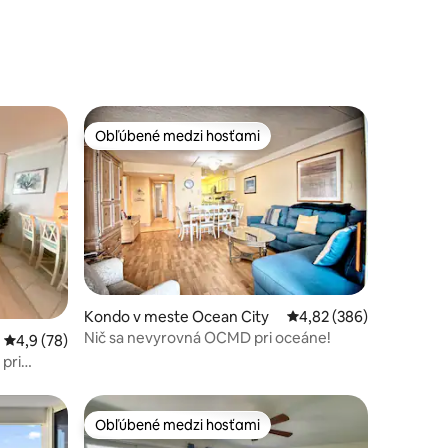
Obľúbené medzi hosťami
Obľúbené medzi hosťami
notení: 10
Kondo v meste Ocean City
Priemerné ohodnotenie 
4,82 (386)
Nič sa nevyrovná OCMD pri oceáne!
Priemerné ohodnotenie 4,9 z 5, počet hodnotení: 78
4,9 (78)
 pri
Obľúbené medzi hosťami
Obľúbené medzi hosťami