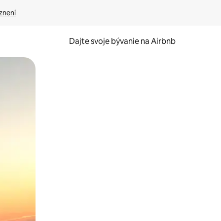
znení
Dajte svoje bývanie na Airbnb
kúmať pomocou dotykových gest či potiahnutia prstom.