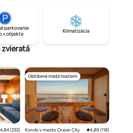
é parkovanie
Klimatizácia
o v objekte
 zvieratá
Obľúbené medzi hosťami
Obľúbené medzi hosťami
notení: 51
riemerné ohodnotenie 4,84 z 5, počet hodnotení: 232
4,84 (232)
Kondo v meste Ocean City
Priemerné ohodnotenie
4,89 (118)