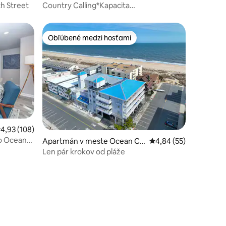
h Street
Country Calling*Kapacita
8 osôb*Terasa*Domáce zvieratá
vítané*Arkáda*
Obľúbené medzi hosťami
Obľúbené medzi hosťami
dnotení: 7
riemerné ohodnotenie 4,93 z 5, počet hodnotení: 108
4,93 (108)
ko Ocean
Apartmán v meste Ocean Cit
Priemerné ohodnotenie
4,84 (55)
y
Len pár krokov od pláže