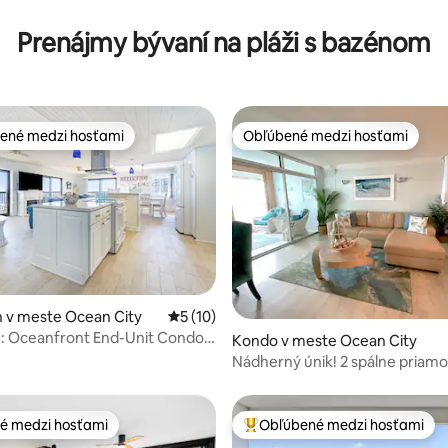
Prenájmy bývaní na pláži s bazénom
ené medzi hosťami
Obľúbené medzi hosťami
enejšie medzi hosťami
Obľúbené medzi hosťami
 4,87 z 5, počet hodnotení: 39
 v meste Ocean City
Priemerné ohodnotenie 5 z 5, počet hod
5 (10)
 Oceanfront End-Unit Condo
Kondo v meste Ocean City
 100ft Balcony
Nádherný únik! 2 spálne priamo
oceáne
é medzi hosťami
Obľúbené medzi hosťami
é medzi hosťami
Najobľúbenejšie medzi hosťami