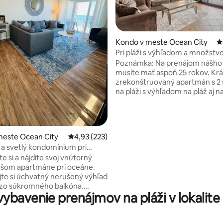
Kondo v meste Ocean City
P
Pri pláži s výhľadom a množst
4,99 z 5, počet hodnotení: 145
vybavenia
Poznámka: Na prenájom nášh
musíte mať aspoň 25 rokov. Krásne
zrekonštruovaný apartmán s 2 
na pláži s výhľadom na pláž aj na 
Užívajte si sledovanie vĺn prich
alebo ohromujúceho východu s
okná od podlahy až po strop be
aby ste niekedy vstali zo svojej
meste Ocean City
Priemerné ohodnotenie 4,93 z 5, počet hodno
4,93 (223)
manželskej postele. Večer otvorte
a svetlý kondomínium pri
predné dvere, aby ste boli sve
e si a nájdite svoj vnútorný
úchvatných západov slnka nad 
ašom apartmáne pri oceáne.
Alebo si oddýchnite pri nápoji 
te si úchvatný nerušený výhľad
pri pláži a počúvajte vlny s úc
 zo súkromného balkóna.
výhľadom na pláž a oceán.
ybavenie prenájmov na pláži v lokalite
e sa každé ráno pri krásnom
lnka a večer si vychutnajte
ýhľad pri mesačnom svite. Náš