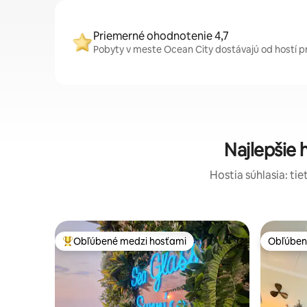
Priemerné ohodnotenie 4,7
Pobyty v meste Ocean City dostávajú od hostí pr
Najlepšie 
Hostia súhlasia: ti
Obľúbené medzi hosťami
Obľúben
Najobľúbenejšie medzi hosťami
Obľúben