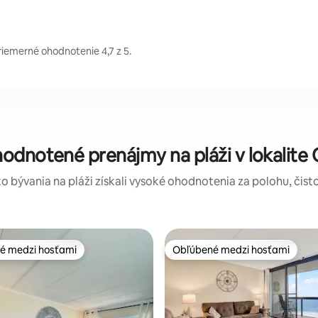
iemerné ohodnotenie 4,7 z 5.
hodnotené prenájmy na pláži v lokalite
eto bývania na pláži získali vysoké ohodnotenia za polohu, čisto
é medzi hosťami
Obľúbené medzi hosťami
é medzi hosťami
Obľúbené medzi hosťami