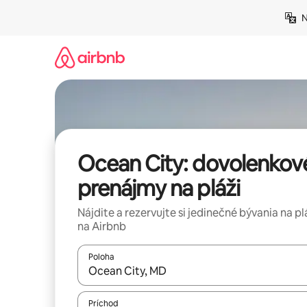
Preskočiť
N
na
obsah.
Ocean City: dovolenkov
prenájmy na pláži
Nájdite a rezervujte si jedinečné bývania na pl
na Airbnb
Poloha
Keď budú výsledky k dispozícii, môžete si ich p
Príchod