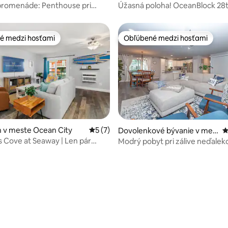
este Ocean City
promenáde: Penthouse pri
Úžasná poloha! OceanBlock 28t
e 12 osôb
é medzi hosťami
Obľúbené medzi hosťami
é medzi hosťami
Obľúbené medzi hosťami
 v meste Ocean City
Priemerné ohodnotenie 5 z 5, počet ho
5 (7)
Dovolenkové bývanie v mes
P
te Ocean Pines
s Cove at Seaway | Len pár
Modrý pobyt pri zálive neďale
 pláže
City
4,82 z 5, počet hodnotení: 130