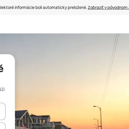
iektoré informácie boli automaticky preložené. 
Zobraziť v pôvodnom 
é
áži
rechádzať pomocou klávesov so šípkami nahor a nadol alebo ich pres