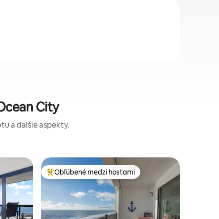
 Ocean City
tu a ďalšie aspekty.
Kondo v 
Obľúbené medzi hosťami
Obľú
Najobľúbenejšie medzi hosťami
Najobľú
Zrekonšt
Zobuďte 
Anchorage
na oceán 
Doprajte
balkóne a