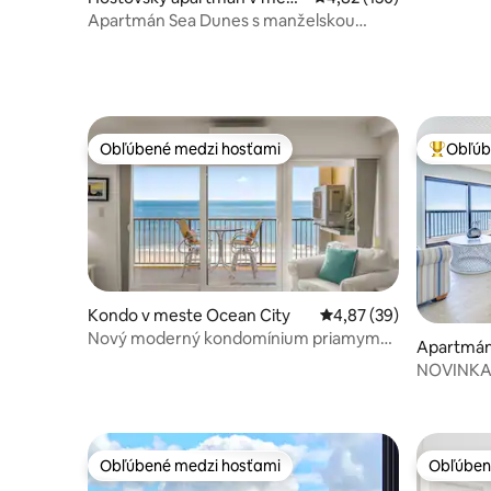
e Fenwick Island
Apartmán Sea Dunes s manželskou
posteľou King, exkluzívna súkromná pláž
- VHODNÉ PRE PSOV!
Obľúbené medzi hosťami
Obľúb
Obľúbené medzi hosťami
Najobľúb
Kondo v meste Ocean City
Priemerné ohodnotenie
4,87 (39)
Nový moderný kondomínium priamym
Apartmán
prístupom k oceánu – bazén a Wi-Fi!
NOVINKA:
w/
Obľúbené medzi hosťami
Obľúben
Obľúbené medzi hosťami
Obľúben