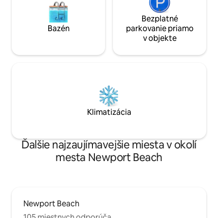
zapísaný v zozname dedičstva. Čarovné
leto čaká v Myola Beach Studio a tešíme
Bezplatné
sa na vás. Hostia budú mať súkromný
Bazén
parkovanie priamo
prístup do štúdia na rovnej úrovni,
v objekte
vhodnej pre osoby so zdravotným
postihnutím alebo starších ľudí. Majitelia
sú v prípade potreby na mieste v
hlavnom bydlisku. Apartmán sa
nachádza len pár krokov od brehov
Newport Beach a neďaleko pláže
Bungan. Nachádza sa v oblasti známej
ako Zlatý trojuholník, kde nájdete
Klimatizácia
množstvo nákupných a stravovacích
možností.
Ďalšie najzaujímavejšie miesta v okolí
mesta Newport Beach
Newport Beach
105 miestnych odporúča