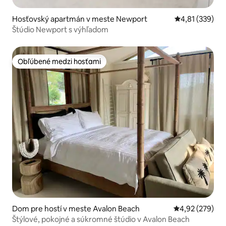
Hosťovský apartmán v meste Newport
Priemerné ohod
4,81 (339)
Štúdio Newport s výhľadom
Obľúbené medzi hosťami
Obľúbené medzi hosťami
Dom pre hostí v meste Avalon Beach
Priemerné ohod
4,92 (279)
Štýlové, pokojné a súkromné štúdio v Avalon Beach