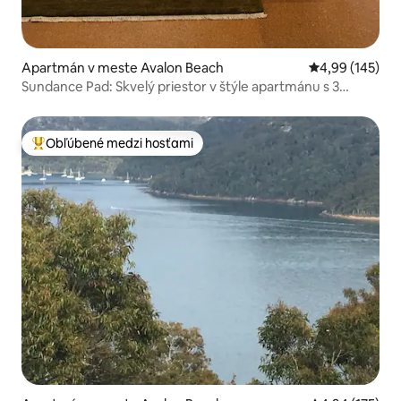
Apartmán v meste Avalon Beach
Priemerné ohod
4,99 (145)
Sundance Pad: Skvelý priestor v štýle apartmánu s 3
spálňami
Obľúbené medzi hosťami
Najobľúbenejšie medzi hosťami