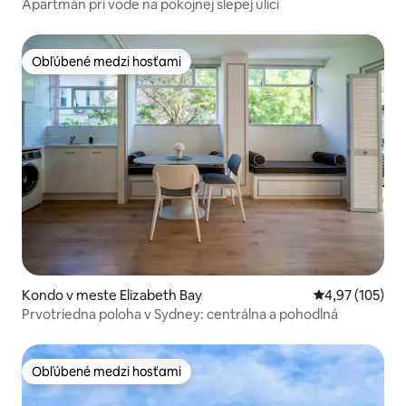
Apartmán pri vode na pokojnej slepej ulici
Obľúbené medzi hosťami
Obľúbené medzi hosťami
Kondo v meste Elizabeth Bay
Priemerné ohod
4,97 (105)
Prvotriedna poloha v Sydney: centrálna a pohodlná
Obľúbené medzi hosťami
Obľúbené medzi hosťami