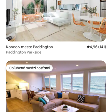
Kondo v meste Paddington
Priemerné ohod
4,96 (141)
Paddington Parkside
Obľúbené medzi hosťami
Obľúbené medzi hosťami