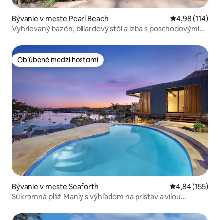
Bývanie v meste Pearl Beach
Priemerné ohod
4,98 (114)
Vyhrievaný bazén, biliardový stôl a izba s poschodovými
lôžkami
Obľúbené medzi hosťami
Obľúbené medzi hosťami
Bývanie v meste Seaforth
Priemerné ohod
4,84 (155)
Súkromná pláž Manly s výhľadom na prístav a vilou
svetovej triedy