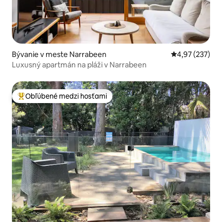
Bývanie v meste Narrabeen
Priemerné ohod
4,97 (237)
Luxusný apartmán na pláži v Narrabeen
Obľúbené medzi hosťami
Najobľúbenejšie medzi hosťami