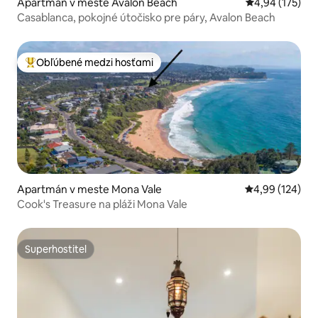
Apartmán v meste Avalon Beach
Priemerné ohod
4,94 (175)
Casablanca, pokojné útočisko pre páry, Avalon Beach
Obľúbené medzi hosťami
Najobľúbenejšie medzi hosťami
Apartmán v meste Mona Vale
Priemerné ohod
4,99 (124)
Cook's Treasure na pláži Mona Vale
Superhostiteľ
Superhostiteľ