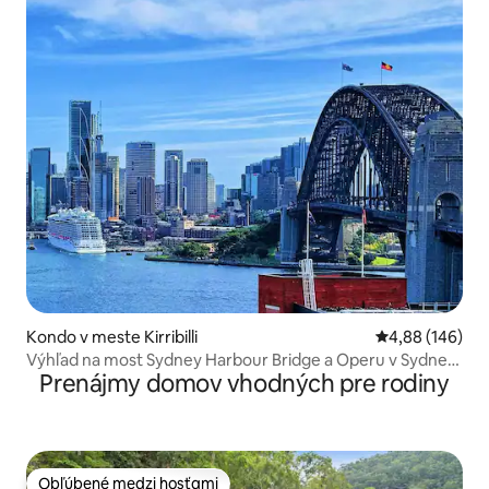
Kondo v meste Kirribilli
Priemerné ohod
4,88 (146)
Výhľad na most Sydney Harbour Bridge a Operu v Sydney
Prenájmy domov vhodných pre rodiny
｜1 parkovisko
Obľúbené medzi hosťami