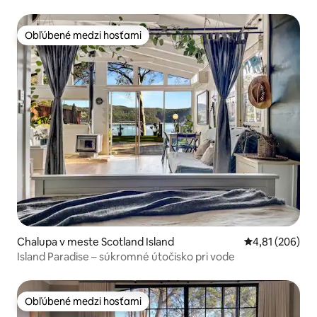
Obľúbené medzi hosťami
Obľúbené medzi hosťami
Chalupa v meste Scotland Island
Priemerné ohod
4,81 (206)
Island Paradise – súkromné útočisko pri vode
Obľúbené medzi hosťami
Obľúbené medzi hosťami