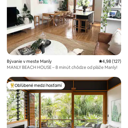
Bývanie v meste Manly
Priemerné ohod
4,98 (127)
MANLY BEACH HOUSE – 8 minút chôdze od pláže Manly!
Obľúbené medzi hosťami
Najobľúbenejšie medzi hosťami