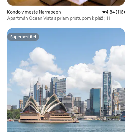
Kondo v meste Narrabeen
Priemerné ohod
4,84 (116)
Apartmán Ocean Vista s priam prístupom k pláži; 11
Superhostiteľ
Superhostiteľ