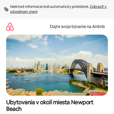
Preskočiť
Niektoré informácie boli automaticky preložené. 
Zobraziť v 
na
pôvodnom znení
obsah.
Dajte svoje bývanie na Airbnb
Ubytovania v okolí miesta Newport
Beach