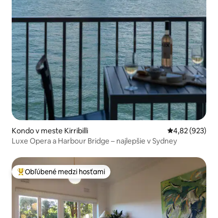
Kondo v meste Kirribilli
Priemerné ohod
4,82 (923)
Luxe Opera a Harbour Bridge – najlepšie v Sydney
Obľúbené medzi hosťami
Najobľúbenejšie medzi hosťami