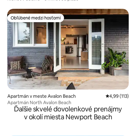
Obľúbené medzi hosťami
Obľúbené medzi hosťami
Apartmán v meste Avalon Beach
Priemerné oho
4,99 (113)
Apartmán North Avalon Beach
Ďalšie skvelé dovolenkové prenájmy
v okolí miesta Newport Beach