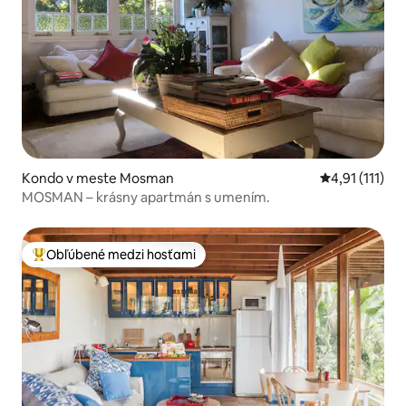
Kondo v meste Mosman
Priemerné oho
4,91 (111)
MOSMAN – krásny apartmán s umením.
Obľúbené medzi hosťami
Najobľúbenejšie medzi hosťami