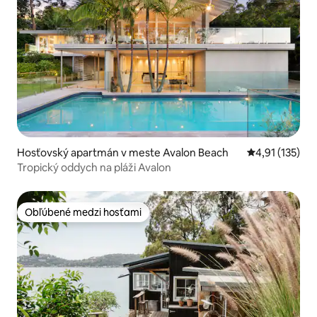
Hosťovský apartmán v meste Avalon Beach
Priemerné oho
4,91 (135)
Tropický oddych na pláži Avalon
Obľúbené medzi hosťami
Obľúbené medzi hosťami