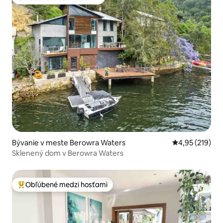
Obľúbené medzi hosťami
Bývanie v meste Berowra Waters
Priemerné ohod
4,95 (219)
Sklenený dom v Berowra Waters
Obľúbené medzi hosťami
Najobľúbenejšie medzi hosťami