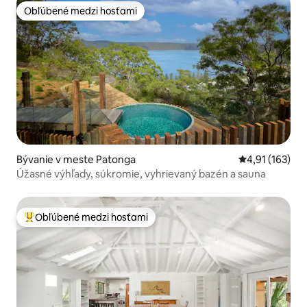
Obľúbené medzi hosťami
Obľúbené medzi hosťami
Bývanie v meste Patonga
Priemerné oho
4,91 (163)
Úžasné výhľady, súkromie, vyhrievaný bazén a sauna
Obľúbené medzi hosťami
Najobľúbenejšie medzi hosťami