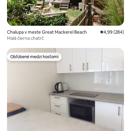
Chalupa v meste Great Mackerel Beach
Priemerné ohod
4,99 (284)
Malá čierna chatrč
Obľúbené medzi hosťami
Obľúbené medzi hosťami