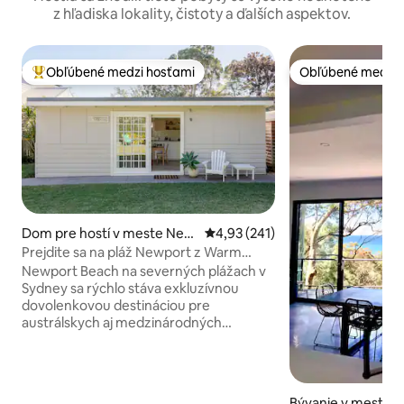
z hľadiska lokality, čistoty a ďalších aspektov.
Obľúbené medzi hosťami
Obľúbené medzi 
Najobľúbenejšie medzi hosťami
Obľúbené medzi 
Dom pre hostí v meste New
Priemerné ohodnotenie 4,93 z 5
4,93 (241)
port
Prejdite sa na pláž Newport z Warm
Studio
Newport Beach na severných plážach v
Sydney sa rýchlo stáva exkluzívnou
dovolenkovou destináciou pre
austrálskych aj medzinárodných
dovolenkárov. Nielenže je známy
mnohými obľúbenými surfovacími
prestávkami vrátane Newport Peak a
útesu, ale je tiež ideálny na kúpanie a v
Bývanie v meste 