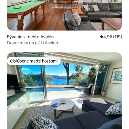
Bývanie v meste Avalon
Priemerné ohod
4,96 (119)
Dovolenka na pláži Avalon
Obľúbené medzi hosťami
Obľúbené medzi hosťami