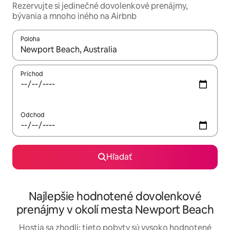
Rezervujte si jedinečné dovolenkové prenájmy,
bývania a mnoho iného na Airbnb
Poloha
Keď budú výsledky k dispozícii, môžete si ich prechádzať pom
Príchod
Odchod
Hľadať
Najlepšie hodnotené dovolenkové
prenájmy v okolí mesta Newport Beach
Hostia sa zhodli: tieto pobyty sú vysoko hodnotené