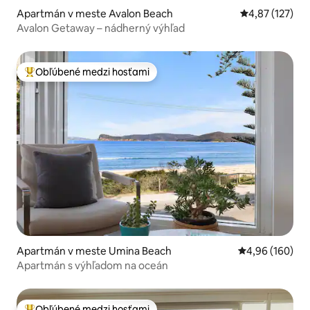
Apartmán v meste Avalon Beach
Priemerné ohod
4,87 (127)
Avalon Getaway – nádherný výhľad
Obľúbené medzi hosťami
Najobľúbenejšie medzi hosťami
Apartmán v meste Umina Beach
Priemerné ohod
4,96 (160)
Apartmán s výhľadom na oceán
Obľúbené medzi hosťami