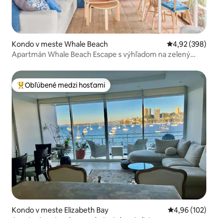
Kondo v meste Whale Beach
Priemerné ohod
4,92 (398)
Apartmán Whale Beach Escape s výhľadom na zelený
oceán
Obľúbené medzi hosťami
Najobľúbenejšie medzi hosťami
Kondo v meste Elizabeth Bay
Priemerné ohod
4,96 (102)