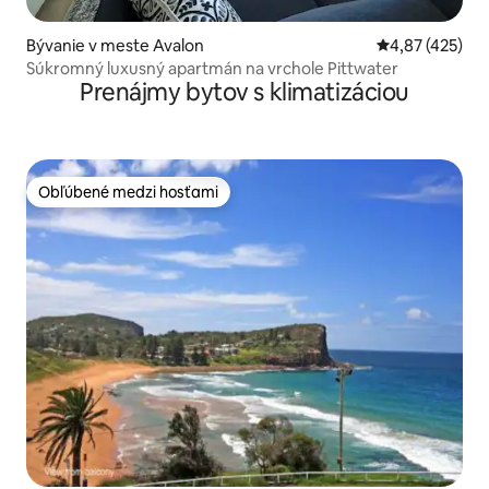
Bývanie v meste Avalon
Priemerné ohod
4,87 (425)
Súkromný luxusný apartmán na vrchole Pittwater
Prenájmy bytov s klimatizáciou
Obľúbené medzi hosťami
Obľúbené medzi hosťami