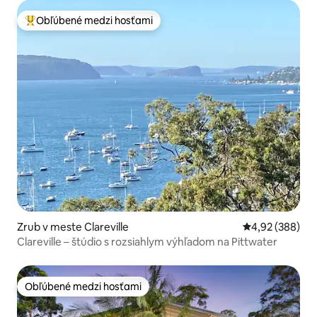
Obľúbené medzi hosťami
Najobľúbenejšie medzi hosťami
Zrub v meste Clareville
Priemerné ohod
4,92 (388)
Clareville – štúdio s rozsiahlym výhľadom na Pittwater
Obľúbené medzi hosťami
Obľúbené medzi hosťami