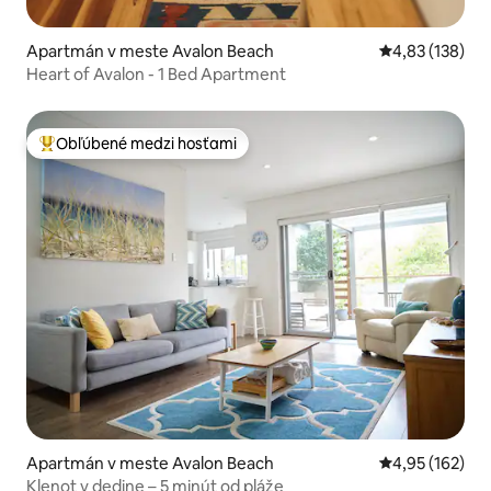
Apartmán v meste Avalon Beach
Priemerné ohod
4,83 (138)
Heart of Avalon - 1 Bed Apartment
Obľúbené medzi hosťami
Najobľúbenejšie medzi hosťami
Apartmán v meste Avalon Beach
Priemerné ohod
4,95 (162)
Klenot v dedine – 5 minút od pláže