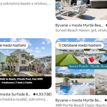
ý súkromný bazén s vírivkou, 1
ôdze od pláže
Bývanie v meste Myrtle Beac
h
Sunset Beach Haven: gril, vírivk
minút na pláž!
é medzi hosťami
Obľúbené medzi hosťami
é medzi hosťami
Najobľúbenejšie medzi hosťami
 4,98 z 5, počet hodnotení: 60
 meste Surfside Be
Priemerné ohodnotenie 4,93 z 5, počet hodn
4,93 (138)
echádzka na pláž, súkromný
Bývanie v meste Myrtle Bea
P
hle Wi-Fi!
ch
4BR Myrtle Beach Oasis | Bazén