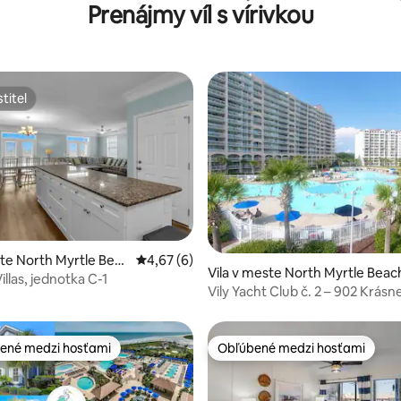
Prenájmy víl s vírivkou
oplotený dvor
titeľ
titeľ
4,89 z 5, počet hodnotení: 241
ste North Myrtle Beac
Priemerné ohodnotenie 4,67 z 5, počet ho
4,67 (6)
Vila v meste North Myrtle Beac
llas, jednotka C-1
Vily Yacht Club č. 2 – 902 Krás
ené medzi hosťami
Obľúbené medzi hosťami
enejšie medzi hosťami
Obľúbené medzi hosťami