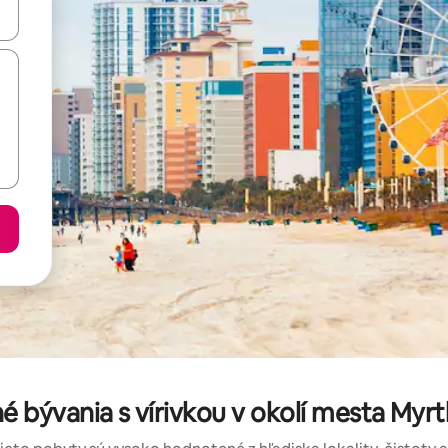
rechádzať pomocou klávesov so šípkami nahor a nadol alebo ich pres
é bývania s vírivkou v okolí mesta Myr