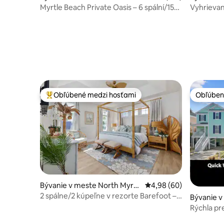
Myrtle Beach Private Oasis – 6 spální/15
Vyhrievan
lôžok
minúta ch
Obľúbené medzi hosťami
Obľúben
Najobľúbenejšie medzi hosťami
Obľúben
Bývanie v meste North Myrtl
Priemerné ohodnotenie
4,98 (60)
e Beach
2 spálne/2 kúpeľne v rezorte Barefoot –
Bývanie v
bazény, golf, nákupy
ach
Rýchla pr
bazén, rýc