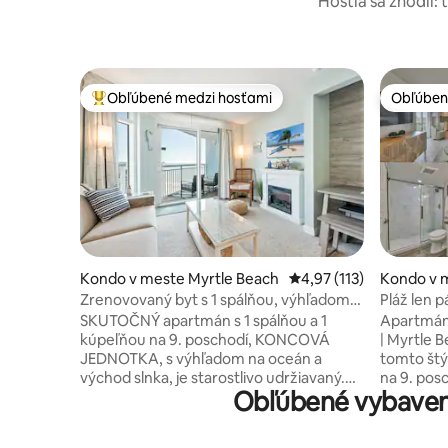
Hostia sa zhodli: 
Obľúbené medzi hosťami
Obľúben
Najobľúbenejšie medzi hosťami
Obľúben
Kondo v meste Myrtle Beach
Priemerné ohodnotenie 
4,97 (113)
Kondo v 
Zrenovovaný byt s 1 spálňou, výhľadom
Pláž len 
na východ slnka, bazénmi a posilňovňou
View Reso
SKUTOČNÝ apartmán s 1 spálňou a 1
Apartmán 
kúpeľňou na 9. poschodí, KONCOVÁ
| Myrtle 
JEDNOTKA, s výhľadom na oceán a
tomto štý
východ slnka, je starostlivo udržiavaný.
na 9. pos
Obľúbené vybaveni
Priestranný majster ponúka 1 manželskú
v srdci My
posteľ King. Nová rozkladacia pohovka a
výhľadom 
jedálenský stôl v obývacom priestore.
vybavená 