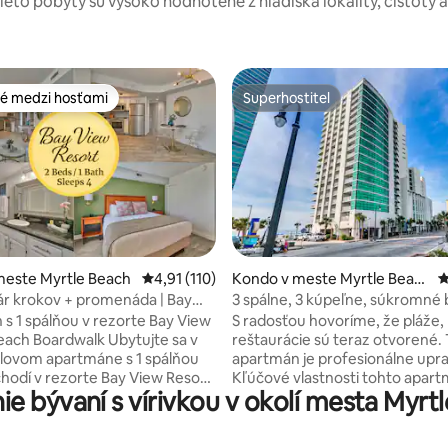
tieto pobyty sú vysoko hodnotené z hľadiska lokality, čistoty 
é medzi hosťami
Superhostiteľ
é medzi hosťami
Superhostiteľ
4,97 z 5, počet hodnotení: 113
meste Myrtle Beach
Priemerné ohodnotenie 4,91 z 5, počet hodn
4,91 (110)
Kondo v meste Myrtle Beac
P
h
pár krokov + promenáda | Bay
3 spálne, 3 kúpeľne, súkromné 
rt
10. poschodie
s 1 spálňou v rezorte Bay View
S radosťou hovoríme, že pláže,
Beach Boardwalk Ubytujte sa v
reštaurácie sú teraz otvorené.
lovom apartmáne s 1 spálňou
apartmán je profesionálne upra
chodí v rezorte Bay View Resort
Kľúčové vlastnosti tohto apar
e bývaní s vírivkou v okolí mesta Myrt
rtle Beach. Vlastný balkón s
zahŕňajú: * Tri spálne pri oceán
na mesto a západ slnka, plne
Sandy Beach * 2 manželské post
kuchyňa, práčka so sušičkou a
2 manželské postele, s rozklad