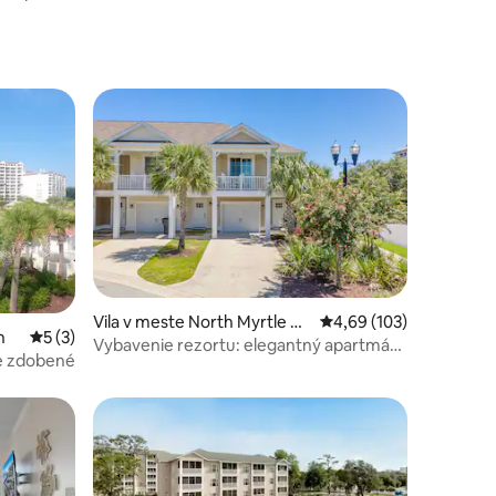
dnotení: 6
Vila v meste North Myrtle Be
Priemerné ohodnotenie
4,69 (103)
h
Priemerné ohodnotenie 5 z 5, počet hodnotení: 3
5 (3)
ach
Vybavenie rezortu: elegantný apartmán
ne zdobené
North Myrtle Beach!