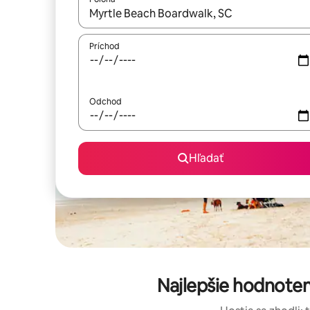
Keď budú výsledky k dispozícii, môžete si ich p
Príchod
Odchod
Hľadať
Najlepšie hodnoten