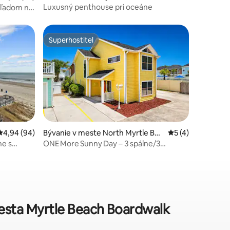
Luxusný penthouse pri oceáne
hľadom na
Superhostiteľ
Superhostiteľ
notení: 18
Priemerné ohodnotenie 4,94 z 5, počet hodnotení: 94
4,94 (94)
Bývanie v meste North Myrtle Bea
Priemerné ohodno
5 (4)
ch
ne s
ONE More Sunny Day – 3 spálne/3
osteľ a
kúpeľne s bazénom a vírivkou – pre 11
osôb
mesta Myrtle Beach Boardwalk