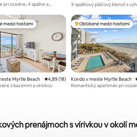
 pri oceáne, 4 spálne a
3-spálňový plážový klenot s vý
e
oceán zo všetkých spální
é medzi hosťami
Obľúbené medzi hosťami
é medzi hosťami
Najobľúbenejšie medzi hosťami
meste Myrtle Beach
Priemerné ohodnotenie 4,89 z 5, počet hod
4,89 (18)
Kondo v meste Myrtle Beach
ceáne s bazénmi a vírivkou
Romantický apartmán pri oceá
 4,97 z 5, počet hodnotení: 36
prístupom na pláž | Manželská p
bar
nkových prenájmoch s vírivkou v okolí 