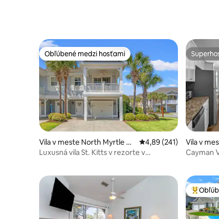
Obľúbené medzi hosťami
Superhos
Obľúbené medzi hosťami
Superhos
Vila v meste North Myrtle Be
Priemerné ohodnotenie 
4,89 (241)
Vila v me
ach
h
Luxusná vila St. Kitts v rezorte v
Cayman Vi
karibskom štýle
Obľúb
Najobľúb