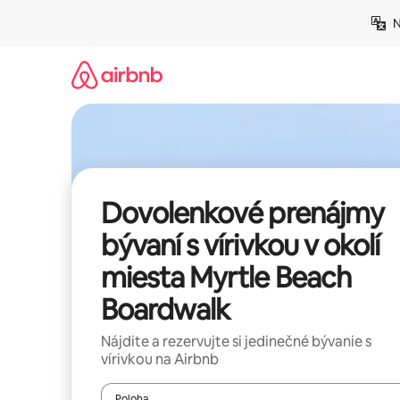
Preskočiť
N
na
obsah.
Dovolenkové prenájmy
bývaní s vírivkou v okolí
miesta Myrtle Beach
Boardwalk
Nájdite a rezervujte si jedinečné bývanie s
vírivkou na Airbnb
Poloha