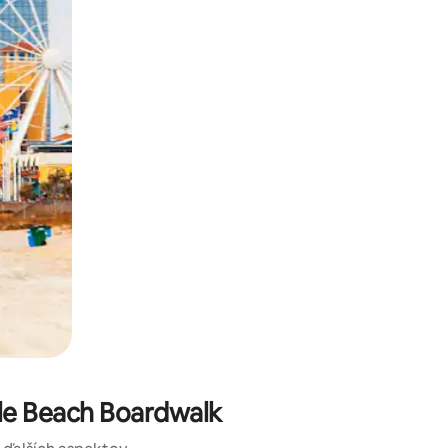
kúmať pomocou dotykových gest či potiahnutia prstom.
tle Beach Boardwalk