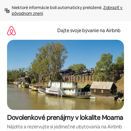
Preskočiť
Niektoré informácie boli automaticky preložené. 
Zobraziť v 
na
pôvodnom znení
obsah.
Dajte svoje bývanie na Airbnb
Dovolenkové prenájmy v lokalite Moama
Nájdite a rezervujte si jedinečné ubytovania na Airbnb