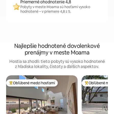
Priemerné ohodnotenie 4,8
Pobyty v meste Moama sú hosťami vysoko
hodnotené – v priemere 4,8 z 5.
Najlepšie hodnotené dovolenkové
prenájmy v meste Moama
Hostia sa zhodli: tieto pobyty sú vysoko hodnotené
z hľadiska lokality, čistoty a ďalších aspektov.
Obľúbené medzi hosťami
Obľúbené medz
Najobľúbenejšie medzi hosťami
Najobľúbenejšie 