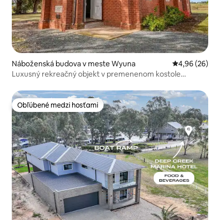
Náboženská budova v meste Wyuna
Priemerné oho
4,96 (26)
Luxusný rekreačný objekt v premenenom kostole
neďaleko Echuca
Obľúbené medzi hosťami
Obľúbené medzi hosťami