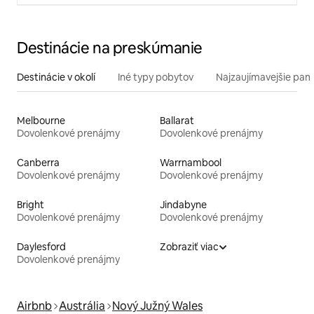
Destinácie na preskúmanie
Destinácie v okolí
Iné typy pobytov
Najzaujímavejšie pami
Melbourne
Ballarat
Dovolenkové prenájmy
Dovolenkové prenájmy
Canberra
Warrnambool
Dovolenkové prenájmy
Dovolenkové prenájmy
Bright
Jindabyne
Dovolenkové prenájmy
Dovolenkové prenájmy
Daylesford
Zobraziť viac
Dovolenkové prenájmy
Airbnb
Austrália
Nový Južný Wales