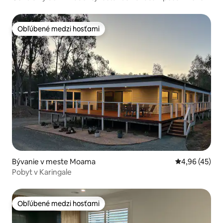
Murray
Obľúbené medzi hosťami
Obľúbené medzi hosťami
Bývanie v meste Moama
Priemerné oho
4,96 (45)
Pobyt v Karingale
Obľúbené medzi hosťami
Obľúbené medzi hosťami