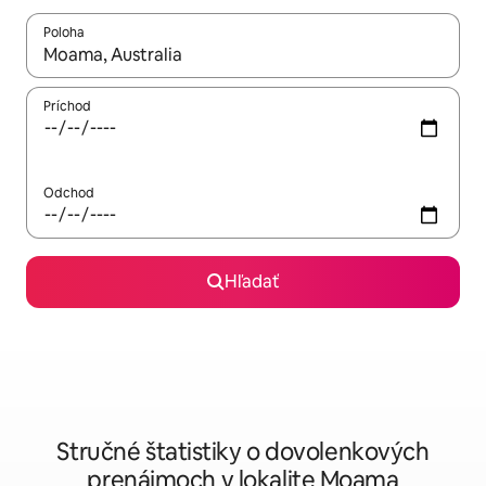
Poloha
Keď budú výsledky k dispozícii, môžete si ich prechádzať pom
Príchod
Odchod
Hľadať
Stručné štatistiky o dovolenkových
prenájmoch v lokalite Moama