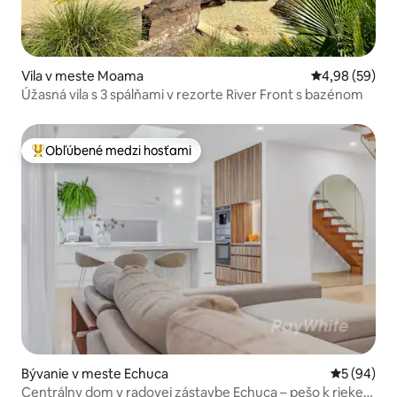
Vila v meste Moama
Priemerné oho
4,98 (59)
Úžasná vila s 3 spálňami v rezorte River Front s bazénom
Obľúbené medzi hosťami
Najobľúbenejšie medzi hosťami
Bývanie v meste Echuca
Priemerné 
5 (94)
Centrálny dom v radovej zástavbe Echuca – pešo k rieke