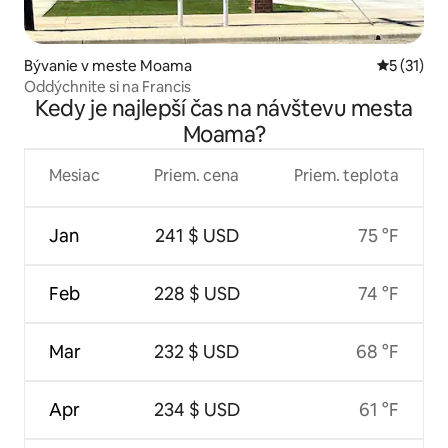
Bývanie v meste Moama
Priemerné
5 (31)
Oddýchnite si na Francis
Kedy je najlepší čas na návštevu mesta
Moama?
Mesiac
Priem. cena
Priem. teplota
Jan
241 $ USD
75 °F
Feb
228 $ USD
74 °F
Mar
232 $ USD
68 °F
Apr
234 $ USD
61 °F