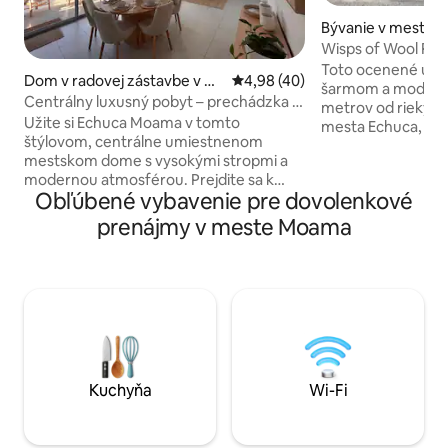
Bývanie v meste 
ry
Wisps of Wool Ret
bazén
Toto ocenené ubyt
Dom v radovej zástavbe v m
Priemerné ohodnotenie 4,98 z 
4,98 (40)
šarmom a moderno
este Moama
Centrálny luxusný pobyt – prechádzka k
metrov od rieky M
rieke Murray
Užite si Echuca Moama v tomto
mesta Echuca, vás
štýlovom, centrálne umiestnenom
v srdci riečnej krajiny. Užite si exk
mestskom dome s vysokými stropmi a
využitie domu so š
modernou atmosférou. Prejdite sa k
manželskými post
Obľúbené vybavenie pre dovolenkové
rieke Murray, trhom a bowlingovému
kríky, uzavretou 
klubu Moama alebo prejdite cez most
pod holým nebom 
prenájmy v meste Moama
(2,3 km) do historického prístavu Echuca.
vykurovaným baz
Na poschodí sú 3 spálne s deleným
odpočinok, opätov
systémom kúrenia/chladenia vrátane
opätovné nadýchnu
hlavnej spálne s vlastnou kúpeľňou a
pokojný relax aleb
balkónom a pracovným kútikom. Na
dobrodružstva na 
prízemí sa nachádza otvorený obývací
Retreat je ideálne
priestor s otvorením do vonkajšej časti,
práčovňa, ďalšia toaleta a pripojená
garáž. Ideálne pre rodiny alebo až 3 páry.
Kuchyňa
Wi-Fi