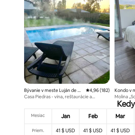
Bývanie v meste Luján de Cu
Priemerné ohodnotenie 
4,96 (182)
Kondo v m
yo
Casa Piedras - vína, reštaurácie a
Molina „S
Kedy
vyhrievaný bazén
Mesiac
Jan
Feb
Mar
41 $ USD
41 $ USD
41 $ USD
Priem.