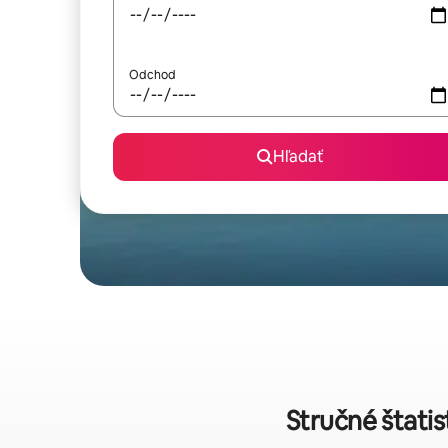
Odchod
Hľadať
Stručné štati