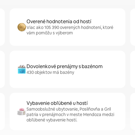
Overené hodnotenia od hostí
Viac ako 105 390 overených hodnotení, ktoré
vám pomôžu s výberom
Dovolenkové prenájmy s bazénom
430 objektov má bazény
Vybavenie obľúbené u hostí
Samoobslužné ubytovanie, Posilňovňa a Gril
patria v prenájmoch v meste Mendoza medzi
obľúbené vybavenie hostí.