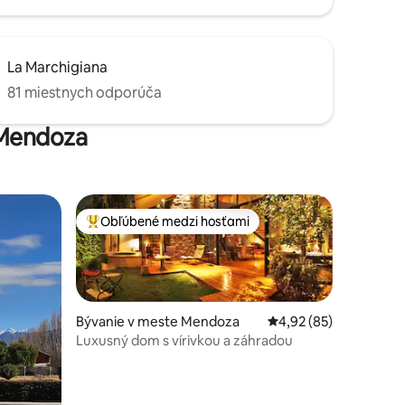
La Marchigiana
81 miestnych odporúča
 Mendoza
Obľúbené medzi hosťami
Najobľúbenejšie medzi hosťami
Bývanie v meste Mendoza
Priemerné ohodnotenie
4,92 (85)
Luxusný dom s vírivkou a záhradou
otení: 20