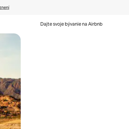
znení
Dajte svoje bývanie na Airbnb
kúmať pomocou dotykových gest či potiahnutia prstom.