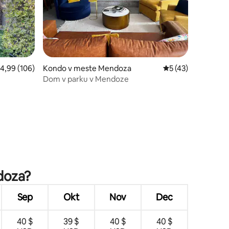
riemerné ohodnotenie 4,99 z 5, počet hodnotení: 106
4,99 (106)
Kondo v meste Mendoza
Priemerné ohodnot
5 (43)
Dom v parku v Mendoze
notení: 44
doza?
Sep
Okt
Nov
Dec
40 $
39 $
40 $
40 $