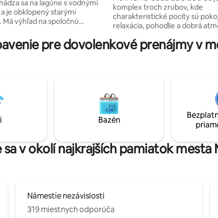
ádza sa na lagúne s vodnými
komplex troch zrubov, kde
 a je obklopený starými
charakteristické pocity sú pokoj
 Má výhľad na spoločnú
relaxácia, pohodlie a dobrá atm
kde žijú 2 psy, a zachráneného
Pobyt postavený výlučne z ušľa
a, ktorý vás očarí svojou
avenie pre dovolenkové prenájmy v 
materiálov, kameňa, dreva a žeh
vený jemnými
opätovné použitie a reštaurova
mi úpravami: sálavou doskou,
starožitného nábytku a prvkov, 
u posteľou King, vlastnou
magickým zážitkom neustáleh
by,
objavovania. Chata je veľmi int
m, plne vybavenou kuchyňou a
starožitným lesom, ktorý posky
m prírodným prostredím, ktoré
a súkromie v chatkách, ktoré s
ní oddýchnuť si obklopený
nachádzajú viac ako 50 metrov 
Bezplatn
i
Bazén
priam
 sa v okolí najkrajších pamiatok mest
Námestie nezávislosti
319 miestnych odporúča