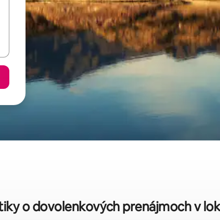
stiky o dovolenkových prenájmoch v lo