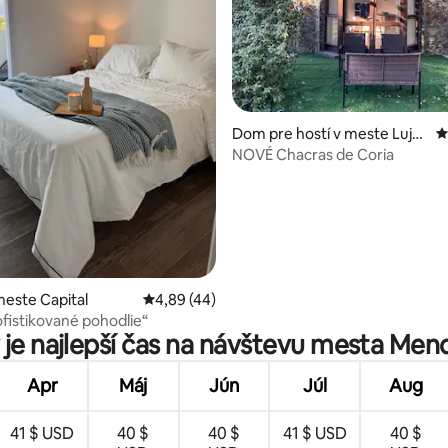
Dom pre hostí v meste Lujá
P
n de Cuyo
NOVÉ Chacras de Coria
4,96 z 5, počet hodnotení: 182
este Capital
Priemerné ohodnotenie 4,89 z 5, počet hod
4,89 (44)
ofistikované pohodlie“
 je najlepší čas na návštevu mesta Men
Apr
Máj
Jún
Júl
Aug
41 $ USD
40 $
40 $
41 $ USD
40 $