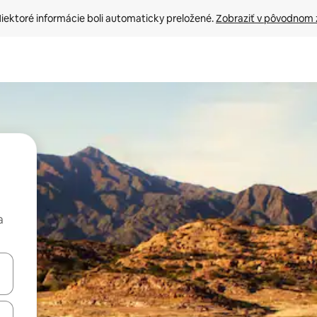
iektoré informácie boli automaticky preložené. 
Zobraziť v pôvodnom 
a
rechádzať pomocou klávesov so šípkami nahor a nadol alebo ich pres