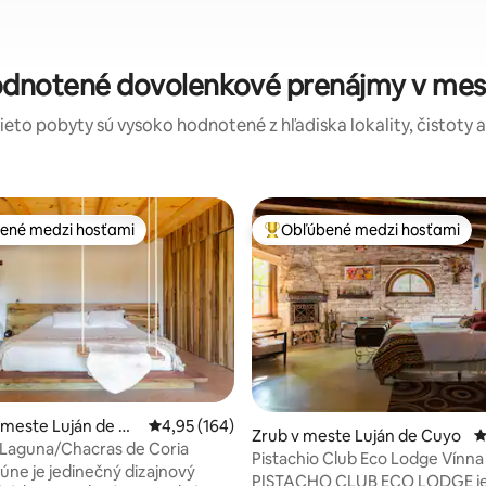
hodnotené dovolenkové prenájmy v me
tieto pobyty sú vysoko hodnotené z hľadiska lokality, čistoty 
ené medzi hosťami
Obľúbené medzi hosťami
enejšie medzi hosťami
Najobľúbenejšie medzi hosťami
 meste Luján de Cu
Priemerné ohodnotenie 4,95 z 5, počet hodno
4,95 (164)
Zrub v meste Luján de Cuyo
P
 Laguna/Chacras de Coria
4,94 z 5, počet hodnotení: 127
Pistachio Club Eco Lodge Vínna
úne je jedinečný dizajnový
Romantická chata
PISTACHO CLUB ECO LODGE je