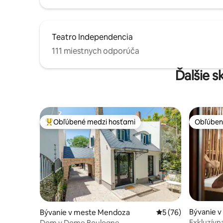
Teatro Independencia
111 miestnych odporúča
Ďalšie 
Obľúbené medzi hosťami
Obľúben
Najobľúbenejšie medzi hosťami
Obľúben
Bývanie v
Bývanie v meste Mendoza
Priemerné ohodnote
5 (76)
Exkluzívna
Dom v Dome Boulogne