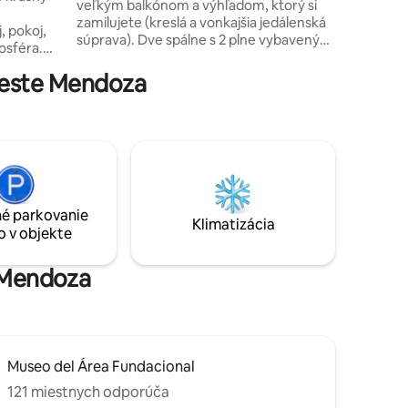
veľkým balkónom a výhľadom, ktorý si
mesta Ch
zamilujete (kreslá a vonkajšia jedálenská
na oddyc
, pokoj,
súprava). Dve spálne s 2 plne vybavenými
osféra.
kúpeľňami. Plne vybavená kuchyňa
chtilých
(práčka a umývačka riadu). Oddýchnite si
meste Mendoza
ličky,
na veľkom gauči a vychutnajte si film.
nie
Skvelá jedáleň na zdieľanie chvíľ.
je
Privítame vás bezplatným uvítacím
o
košíkom a ponúkame nealkoholické
ímna so
nápoje, šampanské a vybrané vína (za
tuje tieň
príplatok). Ideálne miesto na
a
nezabudnuteľný pobyt!
od seba.
é parkovanie
Klimatizácia
o v objekte
a Mendoza
Museo del Área Fundacional
121 miestnych odporúča