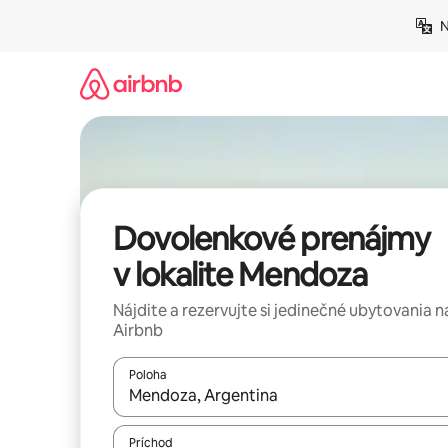
Preskočiť
N
na
obsah.
Dovolenkové prenájmy
v lokalite Mendoza
Nájdite a rezervujte si jedinečné ubytovania n
Airbnb
Poloha
Keď budú výsledky k dispozícii, môžete si ich p
Príchod