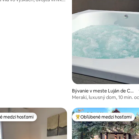
m.
Bývanie v meste Luján de Cuy
o
Meraki, luxusný dom, 10 min. o
námestia Chacras
é medzi hosťami
Obľúbené medzi hosťami
é medzi hosťami
Najobľúbenejšie medzi hosťami