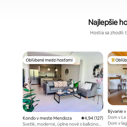
Najlepšie 
Hostia sa zhodli: 
Obľúbené medzi hosťami
Obľúb
Obľúbené medzi hosťami
Najobľúb
Bývanie v
yo
Dom v La
Kondo v meste Mendoza
Priemerné ohodnotenie 
4,94 (127)
Dom v lag
Svetlé, moderné, úplne nové s balkónom