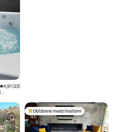
Priemerné ohodnotenie 4,91 z 5, počet hodnotení: 23
4,91 (23)
d
Obľúbené medzi hosťami
Najobľúbenejšie medzi hosťami