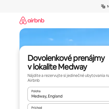
Preskočiť
N
na
obsah.
Dovolenkové prenájmy
v lokalite Medway
Nájdite a rezervujte si jedinečné ubytovania n
Airbnb
Poloha
Keď budú výsledky k dispozícii, môžete si ich p
Príchod