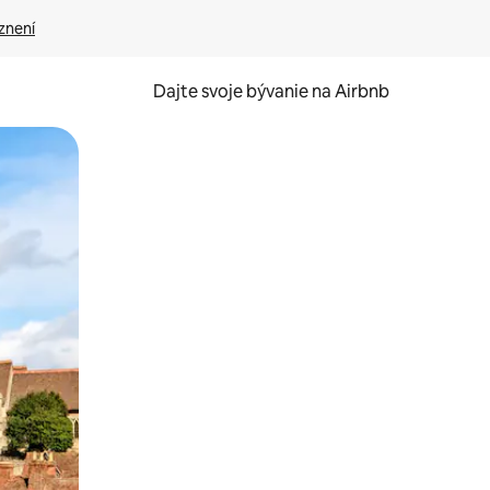
znení
Dajte svoje bývanie na Airbnb
kúmať pomocou dotykových gest či potiahnutia prstom.