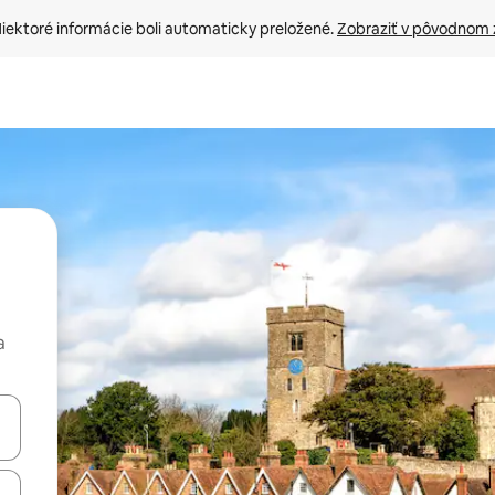
iektoré informácie boli automaticky preložené. 
Zobraziť v pôvodnom 
a
rechádzať pomocou klávesov so šípkami nahor a nadol alebo ich pres