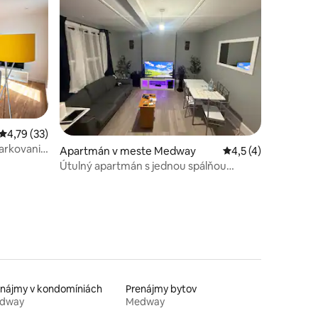
Priemerné ohodnotenie 4,79 z 5, počet hodnotení: 33
4,79 (33)
parkovanie
otení: 94
Apartmán v meste Medway
Priemerné ohodnote
4,5 (4)
Útulný apartmán s jednou spálňou
neďaleko železničnej stanice
enájmy v kondomíniách
Prenájmy bytov
dway
Medway