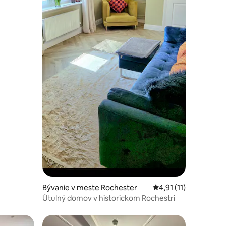
Bývanie v meste Rochester
Priemerné ohodnoteni
4,91 (11)
Útulný domov v historickom Rochestri