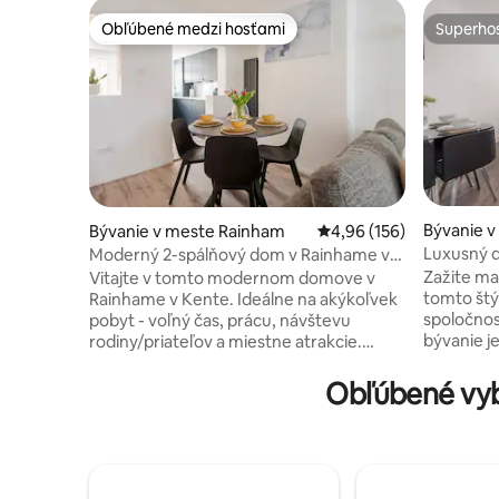
Obľúbené medzi hosťami
Superhos
Obľúbené medzi hosťami
Superhos
Bývanie 
Bývanie v meste Rainham
Priemerné ohodnotenie 
4,96 (156)
Luxusný d
Moderný 2-spálňový dom v Rainhame v
zdarma I
Kente
Zažite ma
Vitajte v tomto modernom domove v
tomto št
Rainhame v Kente. Ideálne na akýkoľvek
spoločnos
pobyt - voľný čas, prácu, návštevu
bývanie je
rodiny/priateľov a miestne atrakcie.
dodávateľ
Výhodná poloha v blízkosti miestnych
prieskumn
zariadení, 5 minút chôdze od vlakovej
Obľúbené vy
ubytovani
stanice a centra mesta, reštaurácií,
poschodiach. Nachádza sa v t
pubov, barov, obchodov a mnoho
Chathamu,
ďalšieho. Vrátane 2 priestranných spální s
lodenice 
manželskou posteľou a posteľou veľkosti
Londýna. 
king-size, novej luxusnej kúpeľne a