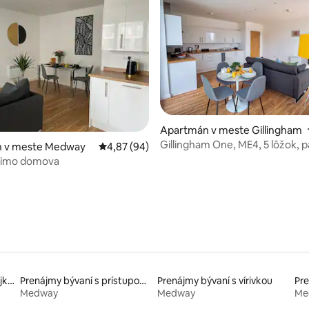
e 4,88 z 5, počet hodnotení: 8
Apartmán v meste Gillingham
Gillingham One, ME4, 5 lôžok, 
 v meste Medway
Priemerné ohodnotenie 4,87 z 5, počet hodn
4,87 (94)
Ringo
imo domova
Prenájmy ubytovaní s raňajkami
Prenájmy bývaní s prístupom k jazeru
Prenájmy bývaní s vírivkou
Pr
Medway
Medway
Me