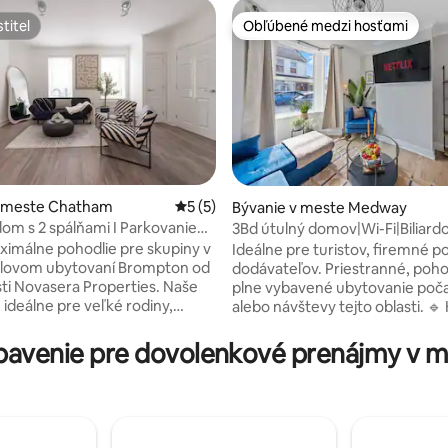
titeľ
Obľúbené medzi hosťami
titeľ
Obľúbené medzi hosťami
v meste Chatham
Priemerné ohodnotenie 5 z 5, počet ho
5 (5)
4,96 z 5, počet hodnotení: 156
Bývanie v meste Medway
om s 2 spálňami I Parkovanie
3Bd útulný domov|Wi-Fi|Biliard
 Neďaleko Chatham Dock
stôl|Dlhodobé pobyty vítané
ximálne pohodlie pre skupiny v
Ideálne pre turistov, firemné p
ýlovom ubytovaní Brompton od
dodávateľov. Priestranné, pohodlné a
ti Novasera Properties. Naše
plne vybavené ubytovanie poč
 ideálne pre veľké rodiny,
alebo návštevy tejto oblasti. 🔹 Kľúčové
ov alebo víkendových
vlastnosti: ✅ Bezplatné
íkov a ponúka jedinečné
vysokorýchlostné Wi-Fi – pre v
bavenie pre dovolenkové prenájmy v 
e pre 8 osôb na dvoch
zábavné a pracovné potreby. ✅ Smart TV
ichej štvrti
s Netflixom – oddýchnite si po 
 len pár krokov od historickej
✅ Flexibilný príchod/odchod – 
a vysokorýchlostných spojov do
pri skorých príchodoch alebo 
Vychutnajte si dokonalú
odchodoch. Parkovanie ✅ na ulici s