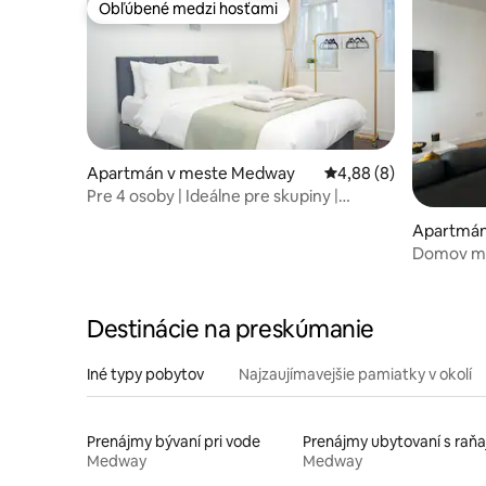
Obľúbené medzi hosťami
Obľúbené medzi hosťami
Apartmán v meste Medway
Priemerné ohodnoteni
4,88 (8)
Pre 4 osoby | Ideálne pre skupiny |
Parkovanie zdarma | Kent
Apartmán
Domov m
Destinácie na preskúmanie
Iné typy pobytov
Najzaujímavejšie pamiatky v okolí
Prenájmy bývaní pri vode
Medway
Medway