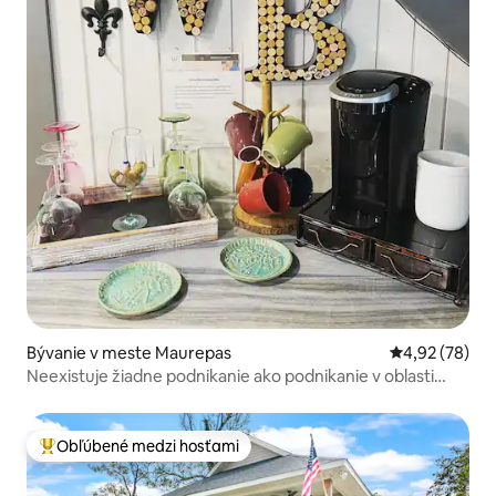
Bývanie v meste Maurepas
Priemerné oho
4,92 (78)
Neexistuje žiadne podnikanie ako podnikanie v oblasti
whiskey
Obľúbené medzi hosťami
Najobľúbenejšie medzi hosťami