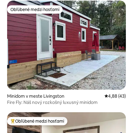
Obľúbené medzi hosťami
Obľúbené medzi hosťami
Minidom v meste Livingston
Priemerné oho
4,88 (43)
Fire Fly: Náš nový rozkošný luxusný minidom
Obľúbené medzi hosťami
Najobľúbenejšie medzi hosťami