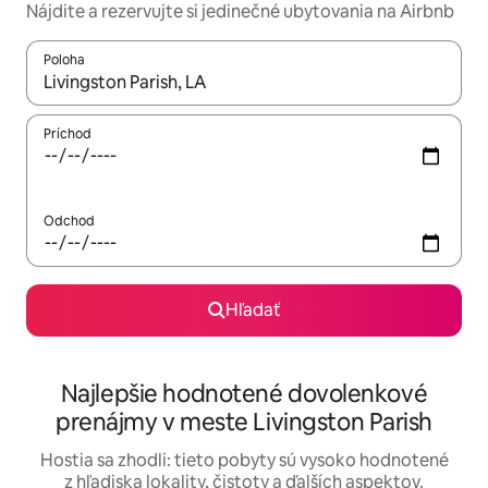
Nájdite a rezervujte si jedinečné ubytovania na Airbnb
Poloha
Keď budú výsledky k dispozícii, môžete si ich prechádzať pom
Príchod
Odchod
Hľadať
Najlepšie hodnotené dovolenkové
prenájmy v meste Livingston Parish
Hostia sa zhodli: tieto pobyty sú vysoko hodnotené
z hľadiska lokality, čistoty a ďalších aspektov.