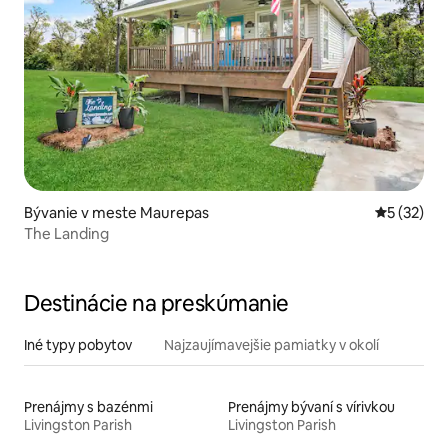
Bývanie v meste Maurepas
Priemerné 
5 (32)
The Landing
Destinácie na preskúmanie
Iné typy pobytov
Najzaujímavejšie pamiatky v okolí
Prenájmy s bazénmi
Prenájmy bývaní s vírivkou
Livingston Parish
Livingston Parish