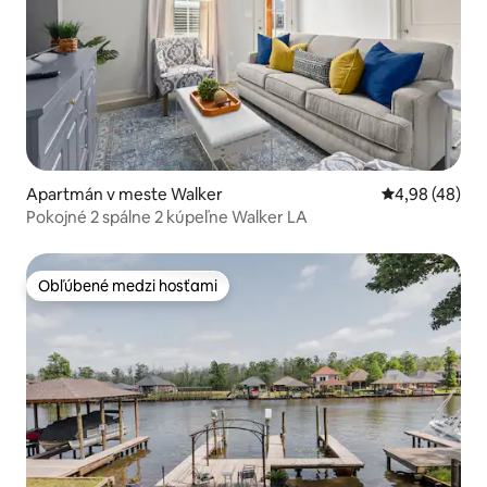
Apartmán v meste Walker
Priemerné oho
4,98 (48)
Pokojné 2 spálne 2 kúpeľne Walker LA
Obľúbené medzi hosťami
Obľúbené medzi hosťami