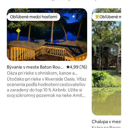
Obľúbené medzi hosťami
Obľúbené medz
Obľúbené medzi hosťami
Najobľúbenejšie 
Bývanie v meste Baton Roug
Priemerné ohodnotenie 4,99 z 
4,99 (76)
e
Oáza pri rieke s ohniskom, kanoe a
výhľadom na západ slnka
Útočisko pri rieke v Riverside Oasis. Víťaz
ocenenia podľa hodnotení cestovateľov
a zaradený do top 10 % Airbnb. Užite si
svoj súkromný pozemok na rieke Amite
v tejto dizajnérskej chate s 3 spálňami a
2 kúpeľňami, ktorá spája rustikálne čaro s
moderným komfortom. Relaxujte na
terase, stretnite sa pri ohni, pohupujte
Chalupa v meste Pr
sa v hojdacej sieti alebo sa povozte na
Krása na Bayou
kruhovej hojdačke. Plavte sa po rieke,