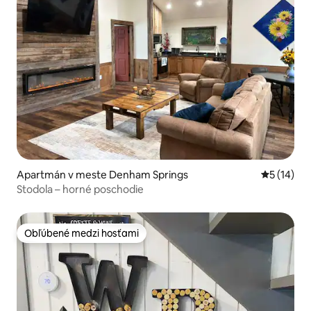
Apartmán v meste Denham Springs
Priemerné 
5 (14)
Stodola – horné poschodie
Obľúbené medzi hosťami
Obľúbené medzi hosťami