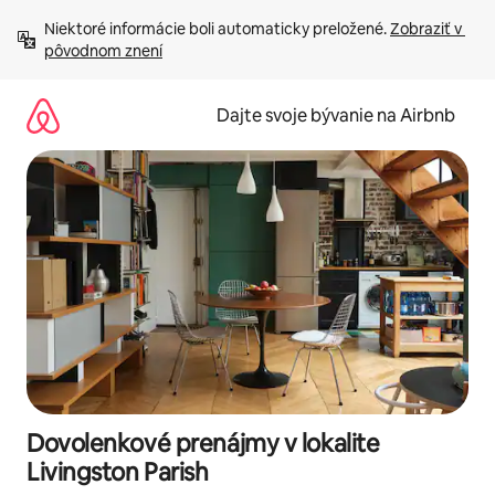
Preskočiť
Niektoré informácie boli automaticky preložené. 
Zobraziť v 
na
pôvodnom znení
obsah.
Dajte svoje bývanie na Airbnb
Dovolenkové prenájmy v lokalite
Livingston Parish