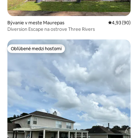
Bývanie v meste Maurepas
Priemerné oho
4,93 (90)
Diversion Escape na ostrove Three Rivers
Obľúbené medzi hosťami
Obľúbené medzi hosťami