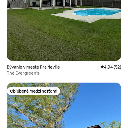
Bývanie v meste Prairieville
Priemerné oho
4,94 (52)
The Evergreen's
Obľúbené medzi hosťami
Obľúbené medzi hosťami