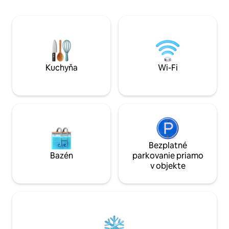
automatickou prá
záhradou a uvíta
Nachádza sa v srd
hlavnému parku, 
ASIPONA, ktorý spá
od Malecón de las 
Kuchyňa
Wi-Fi
Bezplatné
Bazén
parkovanie priamo
v objekte