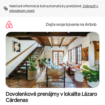
Preskočiť
Niektoré informácie boli automaticky preložené. 
Zobraziť v 
na
pôvodnom znení
obsah.
Dajte svoje bývanie na Airbnb
Dovolenkové prenájmy v lokalite Lázaro
Cárdenas