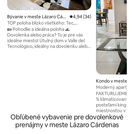
Bývanie v meste Lázaro Cárd
Priemerné ohodnotenie 4,94 z 
4,94 (34)
enas
TOP poloha blízko všetkého: Tec,
námestia a pláž
🏡 Pohodlie a ideálna poloha 🌊
Dovolenka alebo práca? Tu je pre vás
ideálne miesto! Útulný dom v Valle del
Tecnológico, ideálny na dovolenku alebo
prácu. Len 15 minút od pláže a 5 minút
od Tec de Lázaro Cárdenas. 🏡 Pohodlný
dom v Valle del Tecnológico ⏱ ️ 15 minút
od pláže a 5 minút od Tecnológico ✨ 2
spálne s klimatizáciou ✨ Super pohodlná
obývacia izba a jedáleň ✨ Plne vybavená
Kondo v meste Lá
kuchyňa (rúra a mikrovlnná rúra)
s
Moderný apartmán
Kúpeľňa ✨ s toaletou Tichá, bezpečná a
• Postele King
FAKTURUJEME! Užit
dobre situovaná oblasť.
% klimatizovaný ap
posteľami king siz
miestnosťou v štý
Obľúbené vybavenie pre dovolenkové
4K, Netflixom a Y
vysokorýchlostný
prenájmy v meste Lázaro Cárdenas
Mbps), exkluzívn
parkoviskom, vyb