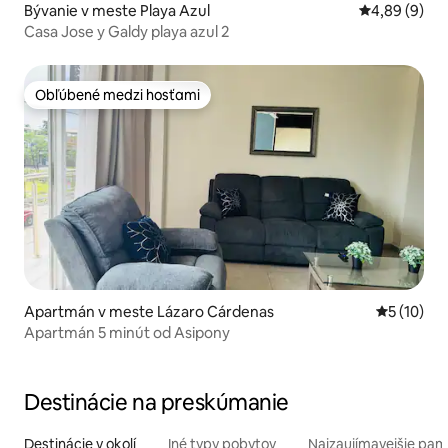
Bývanie v meste Playa Azul
Priemerné oh
4,89 (9)
Casa Jose y Galdy playa azul 2
Obľúbené medzi hosťami
Obľúbené medzi hosťami
Apartmán v meste Lázaro Cárdenas
Priemerné 
5 (10)
Apartmán 5 minút od Asipony
Destinácie na preskúmanie
Destinácie v okolí
Iné typy pobytov
Najzaujímavejšie pami