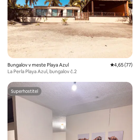
Bungalov v meste Playa Azul
Priemerné oho
4,65 (77)
La Perla Playa Azul, bungalov č.2
Superhostiteľ
Superhostiteľ