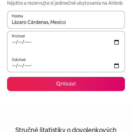
Nájdite a rezervujte si jedinečné ubytovania na Airbnb
Poloha
Keď budú výsledky k dispozícii, môžete si ich prechádzať pom
Príchod
Odchod
Hľadať
Stručné štatistiky o dovolenkových