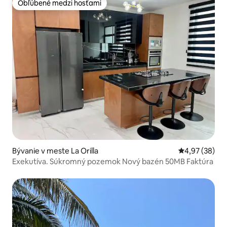
Obľúbené medzi hosťami
Obľúbené medzi hosťami
Bývanie v meste La Orilla
Priemerné oho
4,97 (38)
Exekutíva. Súkromný pozemok Nový bazén 50MB Faktúra