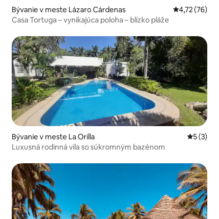
Bývanie v meste Lázaro Cárdenas
Priemerné oho
4,72 (76)
Casa Tortuga – vynikajúca poloha – blízko pláže
Bývanie v meste La Orilla
Priemerné
5 (3)
Luxusná rodinná vila so súkromným bazénom