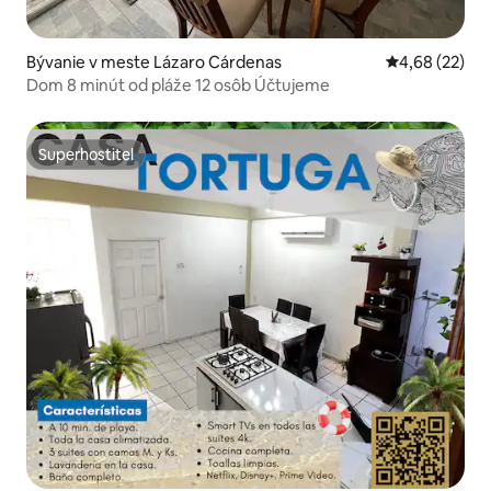
Bývanie v meste Lázaro Cárdenas
Priemerné oho
4,68 (22)
Dom 8 minút od pláže 12 osôb Účtujeme
Superhostiteľ
Superhostiteľ