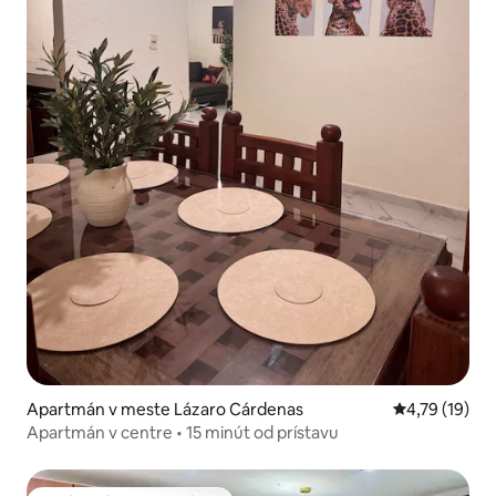
Apartmán v meste Lázaro Cárdenas
Priemerné oh
4,79 (19)
Apartmán v centre • 15 minút od prístavu