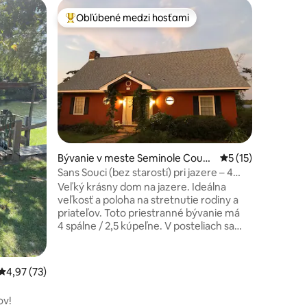
Bývanie v
Obľúbené medzi hosťami
Obľú
Najobľúbenejšie medzi hosťami
Najobľú
e
Dovolenk
Tento oča
sa nachá
Seminole 
milovník
nadšenco
nádherný
priamym 
ponúka pr
tení: 324
moderné 
Bývanie v meste Seminole Count
Priemerné ohodnot
5 (15)
spálne, k
y
Verejné p
Sans Souci (bez starostí) pri jazere – 4
minúty. Č
spálne, vírivka
Veľký krásny dom na jazere. Ideálna
tento dom
veľkosť a poloha na stretnutie rodiny a
dokonalú
priateľov. Toto priestranné bývanie má
4 spálne / 2,5 kúpeľne. V posteliach sa
vyspí 10 osôb a 2 na luxusnom
nafukovacom matraci a rozkladacej
pohovke Broyhill. Užite si rannú kávu,
Priemerné ohodnotenie 4,97 z 5, počet hodnotení: 73
4,97 (73)
kým nad jazerom vychádza slnko.
Rybujte z prístavu alebo si vezmite loď na
ov!
jazero. Len 2 minúty odtiaľto je rampa