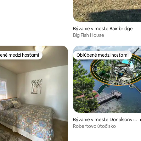
Bývanie v meste Bainbridge
Big Fish House
ené medzi hosťami
Obľúbené medzi hosťami
enejšie medzi hosťami
Obľúbené medzi hosťami
nie 5 z 5, počet hodnotení: 11
Bývanie v meste Donalsonvill
e
Robertovo útočisko