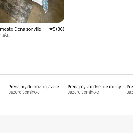
 meste Donalsonville
Priemerné ohodnotenie 5 z 5, počet hodn
5 (36)
r B&B
Prenájmy bývaní s prístupom k jazeru
Prenájmy domov pri jazere
Prenájmy vhodné pre rodiny
Pr
Jazero Seminole
Jazero Seminole
Jaz