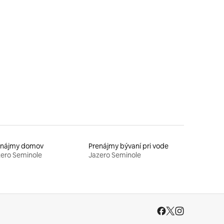
otení: 36
enájmy domov
Prenájmy bývaní pri vode
ero Seminole
Jazero Seminole