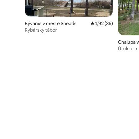
Bývanie v meste Sneads
Priemerné ohodnotenie
4,92 (36)
Rybársky tábor
Chalupa v
Útulná, m
kúpeľňam