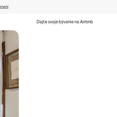
znení
Dajte svoje bývanie na Airbnb
kúmať pomocou dotykových gest či potiahnutia prstom.