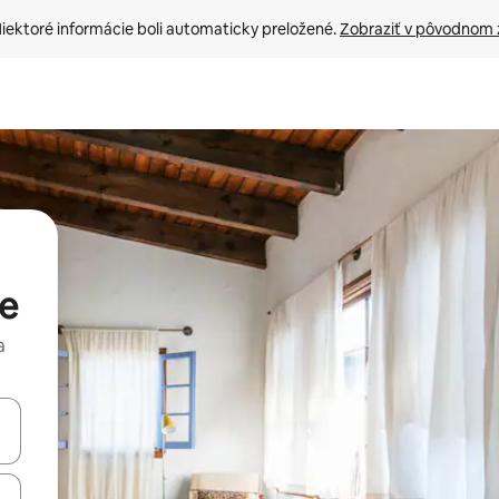
iektoré informácie boli automaticky preložené. 
Zobraziť v pôvodnom 
le
a
rechádzať pomocou klávesov so šípkami nahor a nadol alebo ich pres