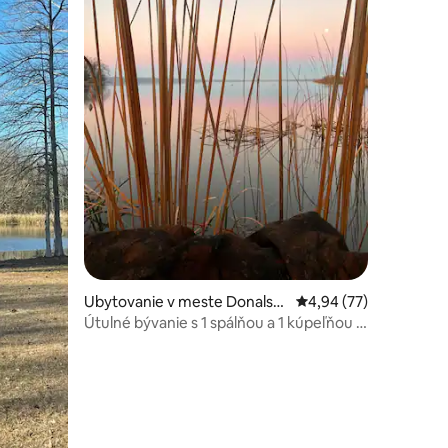
otení: 149
Ubytovanie v meste Donalso
Priemerné ohodnotenie
4,94 (77)
nville
Útulné bývanie s 1 spálňou a 1 kúpeľňou s
výhľadom na jazero a prístupom k jazeru