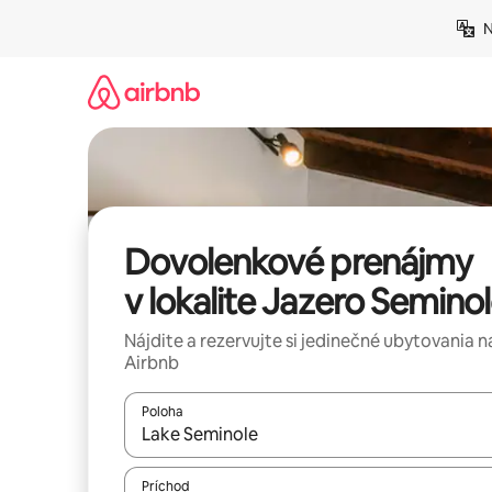
Preskočiť
N
na
obsah.
Dovolenkové prenájmy
v lokalite Jazero Semino
Nájdite a rezervujte si jedinečné ubytovania n
Airbnb
Poloha
Keď budú výsledky k dispozícii, môžete si ich p
Príchod