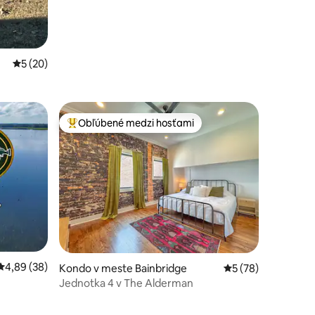
Priemerné ohodnotenie 5 z 5, počet hodnotení: 20
5 (20)
Obľúbené medzi hosťami
Najobľúbenejšie medzi hosťami
Priemerné ohodnotenie 4,89 z 5, počet hodnotení: 38
4,89 (38)
Kondo v meste Bainbridge
Priemerné ohodnot
5 (78)
Jednotka 4 v The Alderman