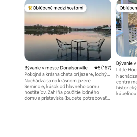
Obľúbené medzi hosťami
Obľúben
Najobľúbenejšie medzi hosťami
Obľúben
Bývanie v
Bývanie v meste Donalsonville
Priemerné ohodnoten
5 (167)
Little H
Pokojná a krásna chata pri jazere, lodný
Bainbridg
Nachádza 
dom/lodenica
Nachádza sa na krásnom jazere
centra me
Seminole, kúsok od hlavného domu
historick
hostiteľov. Zahŕňa použitie lodného
kúpeľňou 
domu a prístaviska (budete potrebovať
Broughton
vlastnú loď). 2 pristátia lodí v okruhu
kompletn
jednej míle. Cez jazero od štátneho
hostiteľo
parku Lake Seminole. Do 2 míľ od
origináln
čerpacej stanice, Dollar General a
osobnosťo
reštaurácie. 45 minút do FL ST Caverns.
Wi-Fi, pl
Bezplatné Wi-Fi. Plne vybavená kuchyňa
vášho hos