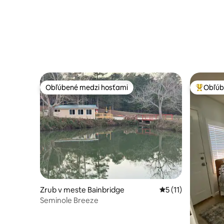
Obľúbené medzi hosťami
Obľúb
Obľúbené medzi hosťami
Najobľúb
Zrub v meste Bainbridge
Priemerné ohodnote
5 (11)
Seminole Breeze