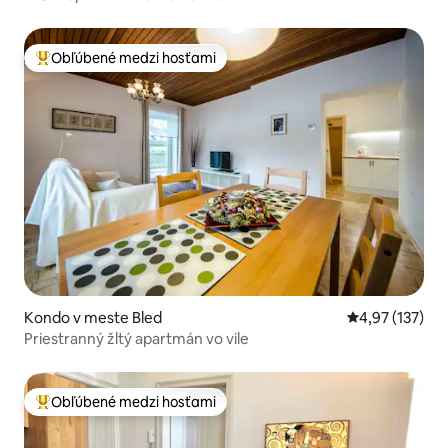
Obľúbené medzi hosťami
Najobľúbenejšie medzi hosťami
Kondo v meste Bled
Priemerné ohod
4,97 (137)
Priestranný žltý apartmán vo vile
Obľúbené medzi hosťami
Najobľúbenejšie medzi hosťami