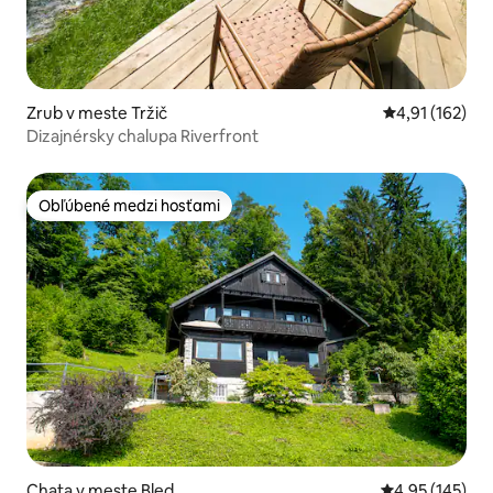
Zrub v meste Tržič
Priemerné oho
4,91 (162)
Dizajnérsky chalupa Riverfront
Obľúbené medzi hosťami
Obľúbené medzi hosťami
Chata v meste Bled
Priemerné ohod
4,95 (145)