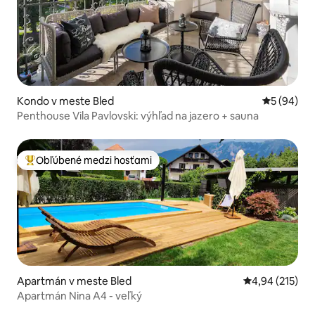
Kondo v meste Bled
Priemerné 
5 (94)
Penthouse Vila Pavlovski: výhľad na jazero + sauna
Obľúbené medzi hosťami
Najobľúbenejšie medzi hosťami
Apartmán v meste Bled
Priemerné ohod
4,94 (215)
Apartmán Nina A4 - veľký