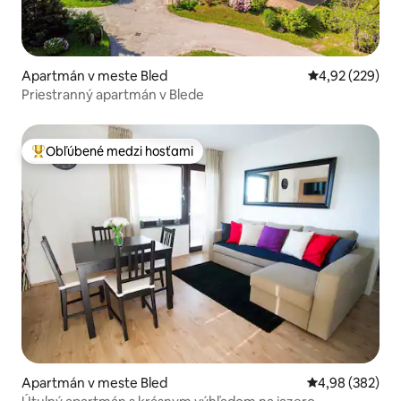
Apartmán v meste Bled
Priemerné ohod
4,92 (229)
Priestranný apartmán v Blede
Obľúbené medzi hosťami
Najobľúbenejšie medzi hosťami
Apartmán v meste Bled
Priemerné ohod
4,98 (382)