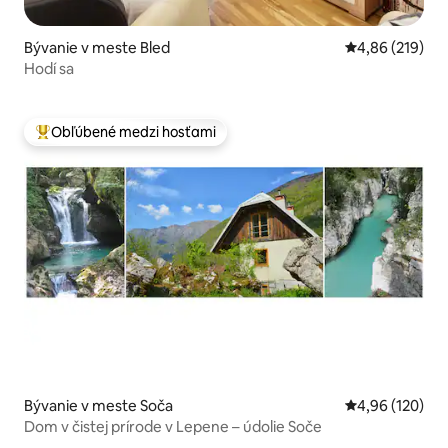
Bývanie v meste Bled
Priemerné ohod
4,86 (219)
Hodí sa
Obľúbené medzi hosťami
Najobľúbenejšie medzi hosťami
Bývanie v meste Soča
Priemerné ohod
4,96 (120)
Dom v čistej prírode v Lepene – údolie Soče