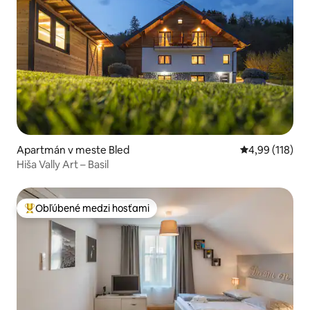
Apartmán v meste Bled
Priemerné ohod
4,99 (118)
Hiša Vally Art – Basil
Obľúbené medzi hosťami
Najobľúbenejšie medzi hosťami