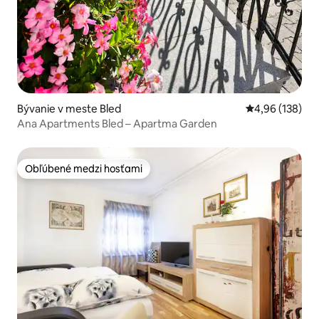
Bývanie v meste Bled
Priemerné ohod
4,96 (138)
Ana Apartments Bled – Apartma Garden
Obľúbené medzi hosťami
Obľúbené medzi hosťami