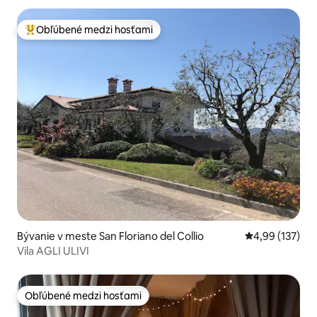
Obľúbené medzi hosťami
Najobľúbenejšie medzi hosťami
Bývanie v meste San Floriano del Collio
Priemerné ohod
4,99 (137)
Vila AGLI ULIVI
Obľúbené medzi hosťami
Obľúbené medzi hosťami