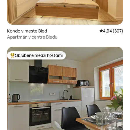
Kondo v meste Bled
Priemerné ohod
4,94 (307)
Apartmán v centre Bledu
Obľúbené medzi hosťami
Najobľúbenejšie medzi hosťami