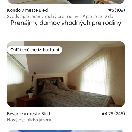
Kondo v meste Bled
Priemerné o
5 (109)
Svetlý apartmán vhodný pre rodiny – Apartmán Vida
Prenájmy domov vhodných pre rodiny
Obľúbené medzi hosťami
Obľúbené medzi hosťami
Bývanie v meste Bled
Priemerné ohod
4,79 (249)
Nový byt blízko jazera