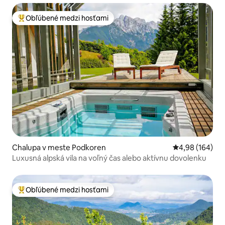
Obľúbené medzi hosťami
Najobľúbenejšie medzi hosťami
Chalupa v meste Podkoren
Priemerné ohod
4,98 (164)
Luxusná alpská vila na voľný čas alebo aktívnu dovolenku
Obľúbené medzi hosťami
Najobľúbenejšie medzi hosťami