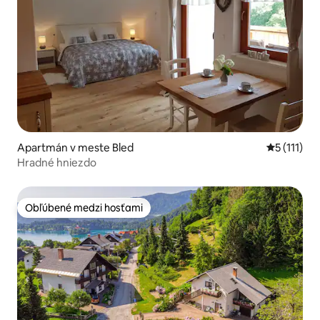
Apartmán v meste Bled
Priemerné 
5 (111)
Hradné hniezdo
Obľúbené medzi hosťami
Obľúbené medzi hosťami