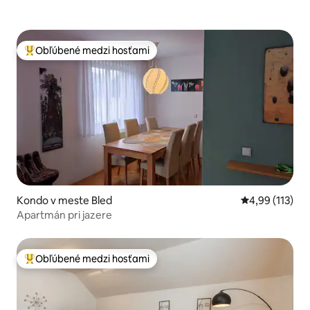
Obľúbené medzi hosťami
Najobľúbenejšie medzi hosťami
Kondo v meste Bled
Priemerné oho
4,99 (113)
Apartmán pri jazere
Obľúbené medzi hosťami
Najobľúbenejšie medzi hosťami