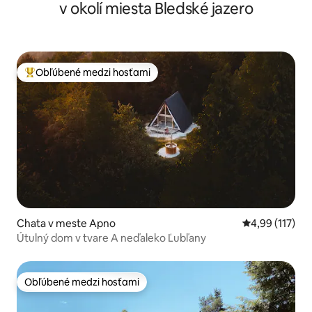
v okolí miesta Bledské jazero
Obľúbené medzi hosťami
Najobľúbenejšie medzi hosťami
Chata v meste Apno
Priemerné oho
4,99 (117)
Útulný dom v tvare A neďaleko Ľubľany
Obľúbené medzi hosťami
Obľúbené medzi hosťami