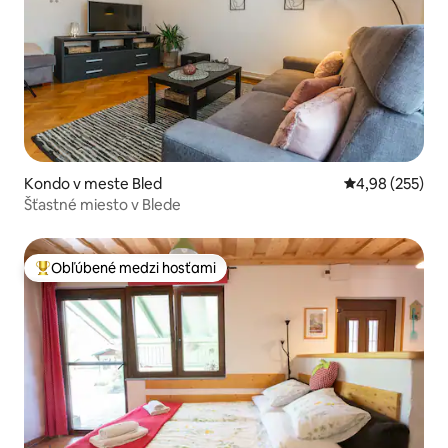
Kondo v meste Bled
Priemerné ohod
4,98 (255)
Šťastné miesto v Blede
Obľúbené medzi hosťami
Najobľúbenejšie medzi hosťami