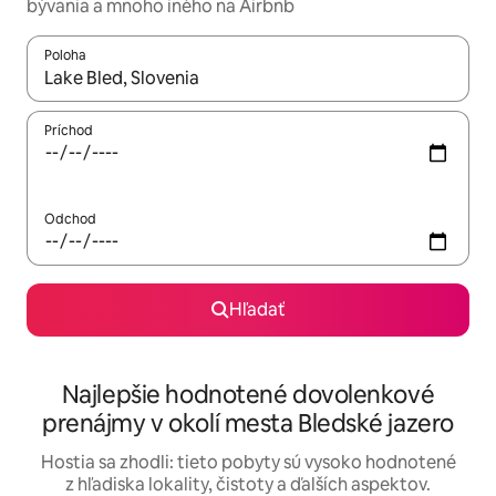
bývania a mnoho iného na Airbnb
Poloha
Keď budú výsledky k dispozícii, môžete si ich prechádzať pom
Príchod
Odchod
Hľadať
Najlepšie hodnotené dovolenkové
prenájmy v okolí mesta Bledské jazero
Hostia sa zhodli: tieto pobyty sú vysoko hodnotené
z hľadiska lokality, čistoty a ďalších aspektov.