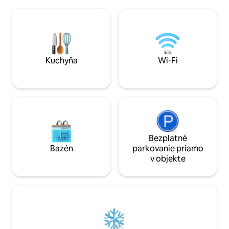
klenotov, ako je Bohinj. • PRIESTOR: 2
vždy nablízku, ab
pohodlné spálne, plne vybavená
Sme päťčlenná rodi
kuchyňa a balkón. • PARKOVANIE:
ubytujeme. Udržateľnosť: Vyrábame
Bezplatné a bezpečné na mieste.
viac energie, ako pou
Neďaleko železničnej stanice Bled
cestovného ruchu 
Jezero. 30 minút malebnej prechádzky
deň, 1,56 pre deti nad 7 rokov) nie je
do centra. Rýchle Wi-Fi (200/50 Mb/s),
zahrnutá.
Kuchyňa
Wi-Fi
samoobslužné ubytovanie a prístup do
práčovne sú zahrnuté v cene.
Bezplatné
Bazén
parkovanie priamo
v objekte