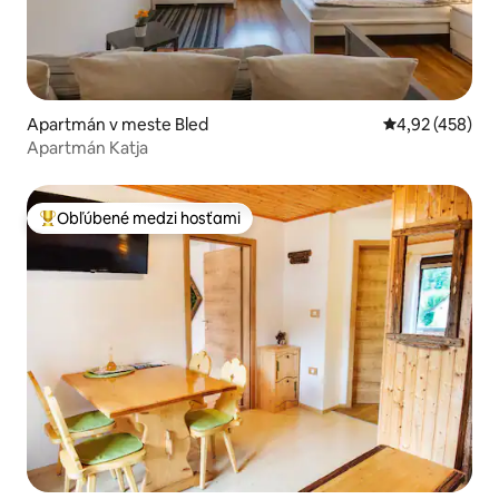
Apartmán v meste Bled
Priemerné ohod
4,92 (458)
Apartmán Katja
Obľúbené medzi hosťami
Najobľúbenejšie medzi hosťami