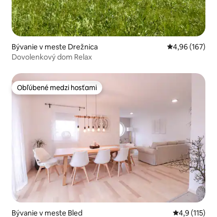
Bývanie v meste Drežnica
Priemerné ohod
4,96 (167)
Dovolenkový dom Relax
Obľúbené medzi hosťami
Obľúbené medzi hosťami
Bývanie v meste Bled
Priemerné oh
4,9 (115)