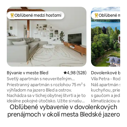
Obľúbené medzi hosťami
Obľúbené medz
Najobľúbenejšie medzi hosťami
Najobľúbenejšie 
Bývanie v meste Bled
Priemerné ohodnotenie 4,98 z 5
4,98 (528)
Dovolenkové býva
Bled
Svetlý apartmán s neuveriteľným
Vila Petra - Rodin
výhľadom na jazero :)
osoby pri jazere B
Priestranný apartmán s rozlohou 75 m² s
Náš apartmán s 2 
výhľadom na jazero Bled a ostrov.
kuchyňou, priest
Nachádza sa v tichej obytnej štvrti a je to
s gaučom a jedále
ideálne pokojné útočisko. Užite si našu
klimatizáciou a pr
Obľúbené vybavenie v dovolenkových
spoločnú záhradu a priestor na oddych. •
nachádza len prib
BEZPLATNÉ BICYKLE: K jazeru sa
jazera Bled (kúpal
prenájmoch v okolí mesta Bledské jazero
dostanete za 5 minút. • OBJAVTE: Auto
veľmi pokojnej obl
je najlepšie na návštevu neďalekých
a nachádza sa v 