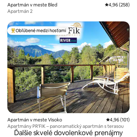
Apartmán v meste Bled
Priemerné ohod
4,96 (258)
Apartmán 2
Obľúbené medzi hosťami
Najobľúbenejšie medzi hosťami
Apartmán v meste Visoko
Priemerné ohod
4,96 (101)
Apartmány PR'FIK – panoramatický apartmán s terasou
Ďalšie skvelé dovolenkové prenájmy