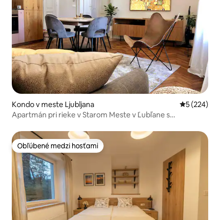
Kondo v meste Ljubljana
Priemerné o
5 (224)
Apartmán pri rieke v Starom Meste v Ľubľane s
parkovaním
Obľúbené medzi hosťami
Obľúbené medzi hosťami