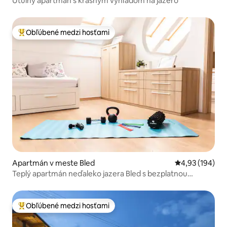
Útulný apartmán s krásnym výhľadom na jazero
Obľúbené medzi hosťami
Najobľúbenejšie medzi hosťami
Apartmán v meste Bled
Priemerné ohod
4,93 (194)
Teplý apartmán neďaleko jazera Bled s bezplatnou
garážou
Obľúbené medzi hosťami
Najobľúbenejšie medzi hosťami