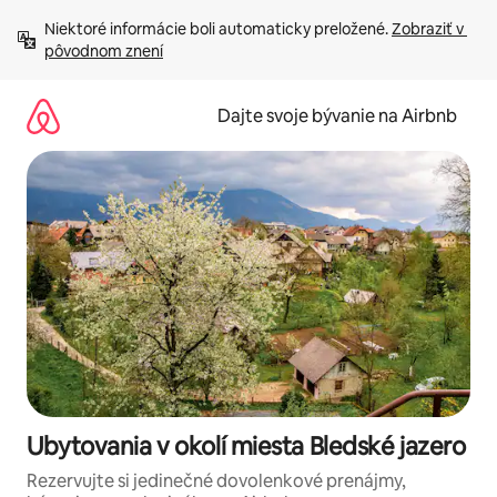
Preskočiť
Niektoré informácie boli automaticky preložené. 
Zobraziť v 
na
pôvodnom znení
obsah.
Dajte svoje bývanie na Airbnb
Ubytovania v okolí miesta Bledské jazero
Rezervujte si jedinečné dovolenkové prenájmy,