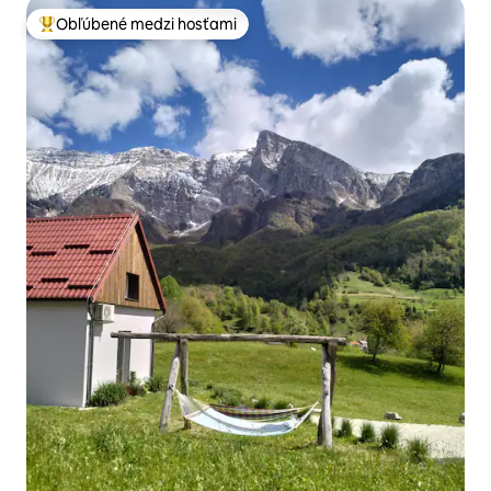
Obľúbené medzi hosťami
Najobľúbenejšie medzi hosťami