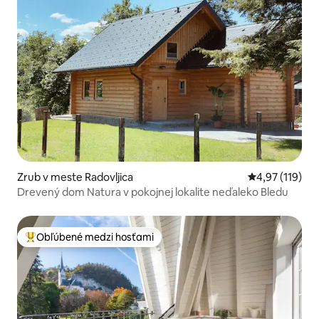
Zrub v meste Radovljica
Priemerné oho
4,97 (119)
Drevený dom Natura v pokojnej lokalite neďaleko Bledu
Obľúbené medzi hosťami
Najobľúbenejšie medzi hosťami