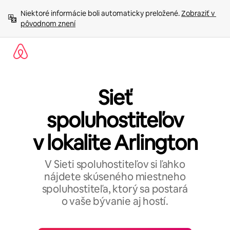
Preskočiť
Niektoré informácie boli automaticky preložené. 
Zobraziť v 
na
pôvodnom znení
obsah.
Sieť
spoluhostiteľov
v lokalite Arlington
V Sieti spoluhostiteľov si ľahko
nájdete skúseného miestneho
spoluhostiteľa, ktorý sa postará
o vaše bývanie aj hostí.