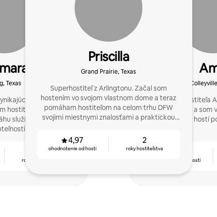
Priscilla
lmara
A
Grand Prairie, Texas
ng, Texas
Colleyvill
Superhostiteľ z Arlingtonu. Začal som
hostením vo svojom vlastnom dome a teraz
vynikajúcim výsledkom, a
Status superhostiteľa A
pomáham hostiteľom na celom trhu DFW
 hostiteľom vytvoriť
mnoho rokov a som ve
svojimi miestnymi znalosťami a praktickou
hu služieb v oblasti
bývanie je pre hostí 
podporou.
teľností.
4,97
2
ohodnotenie od hostí
roky hostiteľstva
2
4,95
roky hostiteľstva
ohodnotenie od hostí