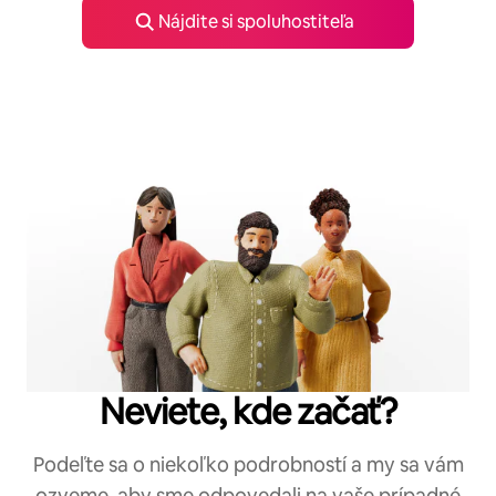
Nájdite si spoluhostiteľa
Neviete, kde začať?
Podeľte sa o niekoľko podrobností a my sa vám
ozveme, aby sme odpovedali na vaše prípadné