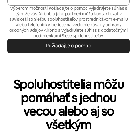
Výberom možnosti Požiadajte o pomoc vyjadrujete súhlas s
tým, že vás Airbnb a jeho partneri môžu kontaktovať v
súvislosti so Sieťou spoluhostiteľov prostredníctvom e-mailu
alebo telefonicky, beriete na vedomie
zásady ochrany
osobných údajov
Airbnb a vyjadrujete súhlas s
dodatočnými
podmienkami Siete spoluhostiteľov.
Požiadajte o pomoc
Spoluhostitelia môžu
pomáhať s jednou
vecou alebo aj so
všetkým