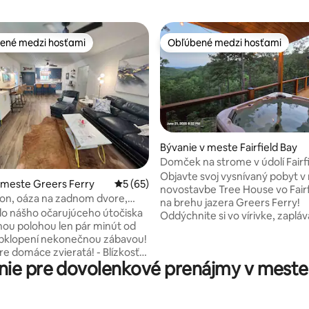
ené medzi hosťami
Obľúbené medzi hosťami
enejšie medzi hosťami
Obľúbené medzi hosťami
Bývanie v meste Fairfield Bay
Domček na strome v údolí Fairf
nie 5 z 5, počet hodnotení: 40
Objavte svoj vysnívaný pobyt 
 meste Greers Ferry
Priemerné ohodnotenie 5 z 5, počet hodn
5 (65)
novostavbe Tree House vo Fairf
son, oáza na zadnom dvore,
na brehu jazera Greers Ferry!
é pobyty
do nášho očarujúceho útočiska
Oddýchnite si vo vírivke, zapláva
nou polohou len pár minút od
vonkajších bazénoch, prejdite s
obklopení nekonečnou zábavou!
míľach chodníčkov alebo sa pr
omáce zvieratá! - Blízkosť
90 míľach chodníčkov SXS. Poč
ie pre dovolenkové prenájmy v meste 
 oblasti Devils Fork na kúpanie,
v našom objekte dostanete kar
ďou a vodné športy - Izba pre
ktorú môžete používať zadarm
 Jednoduchý prístup do
Privezte si svoj SXS, máme dos
ej reštaurácie pri jazere a
parkovacích miest pre nákladné