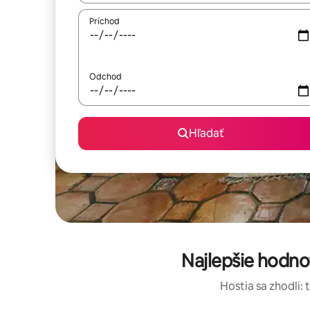
Príchod
Odchod
Hľadať
Najlepšie hodn
Hostia sa zhodli: 