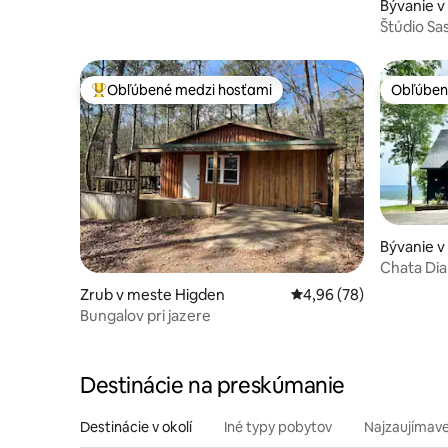
architektonický dizajn
Bývanie v
y
Štúdio Sas
Obľúbené medzi hosťami
Obľúben
Najobľúbenejšie medzi hosťami
Obľúben
Bývanie 
Chata Dia
Zrub v meste Higden
Priemerné ohodnotenie
4,96 (78)
Bungalov pri jazere
Destinácie na preskúmanie
Destinácie v okolí
Iné typy pobytov
Najzaujímave