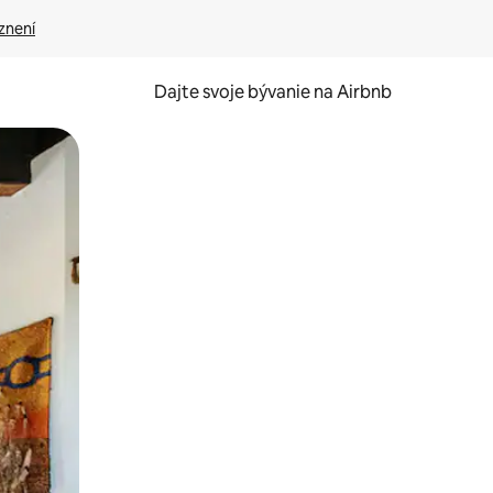
znení
Dajte svoje bývanie na Airbnb
kúmať pomocou dotykových gest či potiahnutia prstom.