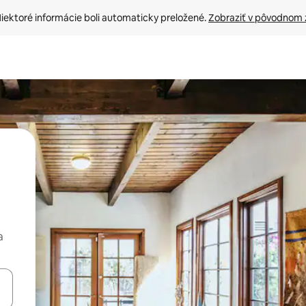
iektoré informácie boli automaticky preložené. 
Zobraziť v pôvodnom 
a
rechádzať pomocou klávesov so šípkami nahor a nadol alebo ich pres