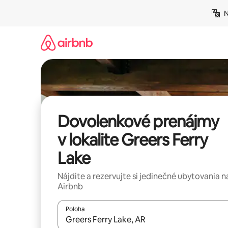
Preskočiť
N
na
obsah.
Dovolenkové prenájmy
v lokalite Greers Ferry
Lake
Nájdite a rezervujte si jedinečné ubytovania n
Airbnb
Poloha
Keď budú výsledky k dispozícii, môžete si ich p