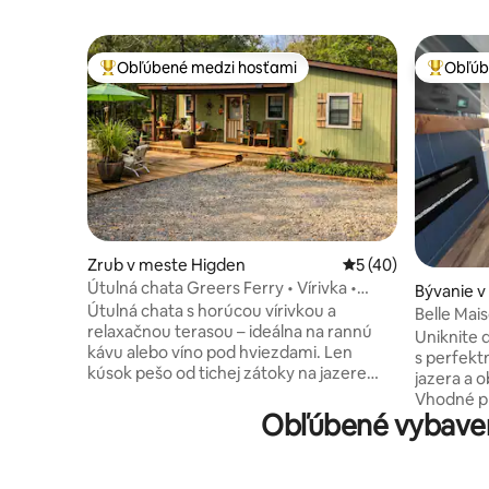
Obľúbené medzi hosťami
Obľúb
Najobľúbenejšie medzi hosťami
Najobľúb
Zrub v meste Higden
Priemerné ohodnote
5 (40)
Útulná chata Greers Ferry • Vírivka •
Bývanie v
Prechádzka do zátoky
Útulná chata s horúcou vírivkou a
Belle Mai
relaxačnou terasou – ideálna na rannú
predĺžen
Uniknite 
kávu alebo víno pod hviezdami. Len
s perfekt
kúsok pešo od tichej zátoky na jazere
jazera a 
Greers Ferry Lake. Dve spálne s
Vhodné pre d
manželskými posteľami Queen, v
Obľúbené vybaven
rekreačnej
ktorých sa pohodlne vyspia až štyria
plavbu lo
hostia. Vychutnajte si ohnisko, hojdačku
loď/UTV -
na verande, vonkajšie posedenie pri jedle
Janssenov