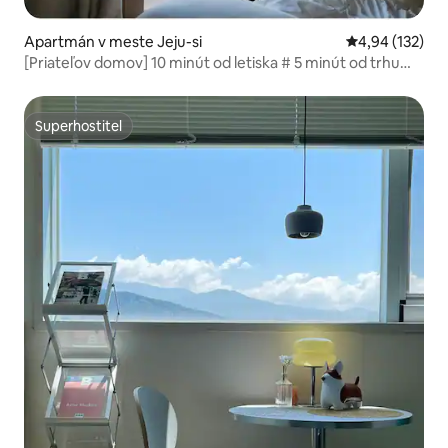
Apartmán v meste Jeju-si
Priemerné ohod
4,94 (132)
[Priateľov domov] 10 minút od letiska # 5 minút od trhu
Dongmun # súkromná terasa # neobmedzený prístup k
instantným rezanciam a balenej vode # Netflix, YouTube +
parkovanie zadarmo *
Superhostiteľ
Superhostiteľ