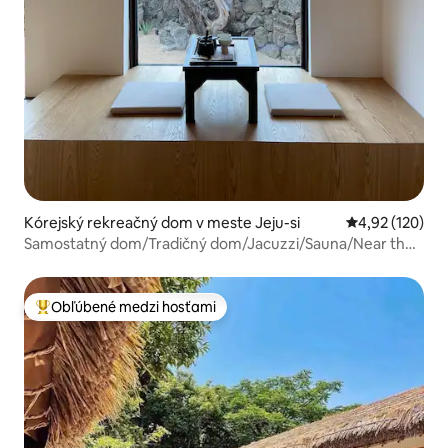
Kórejský rekreačný dom v meste Jeju-si
Priemerné ohod
4,92 (120)
Samostatný dom/Tradičný dom/Jacuzzi/Sauna/Near the
beach/Near the airport v Čeju
Obľúbené medzi hosťami
Najobľúbenejšie medzi hosťami