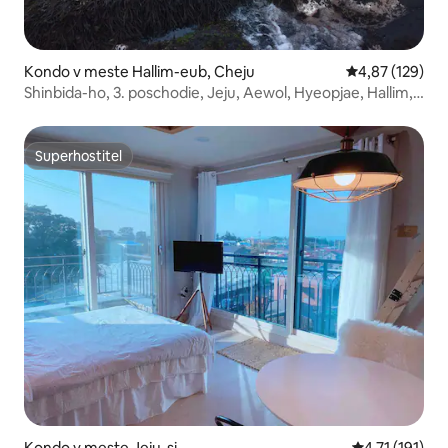
Kondo v meste Hallim-eub, Cheju
Priemerné ohod
4,87 (129)
Shinbida-ho, 3. poschodie, Jeju, Aewol, Hyeopjae, Hallim,
Kwakji, novostavba z mája 2017, najlepší výhľad na oceán,
penzión Shinbi, najnovší vírivkový bazén
Superhostiteľ
Superhostiteľ
Kondo v meste Jeju-si
Priemerné oho
4,71 (191)