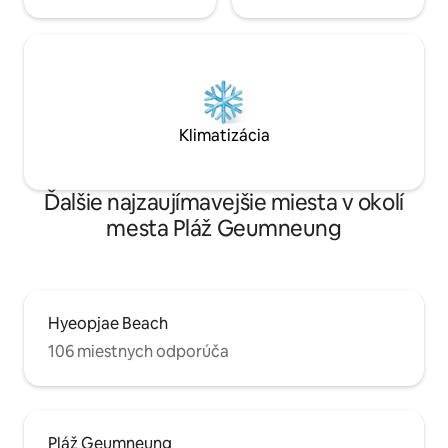
mora, žiadne oso
horák, strešný stôl (Cena X, príprava
* Spálňa sa nachádza v podkroví. Priestor
butánového plynu a poveternostné
domu - obývacia i
podmienky nemusia byť možné v
podkrovie (spálňa), vír
závislosti od počasia)
uvítacích nápojov a 
príchodu: po 16.00 hod. Čas
11:00
Klimatizácia
Ďalšie najzaujímavejšie miesta v okolí
mesta Pláž Geumneung
Hyeopjae Beach
106 miestnych odporúča
Pláž Geumneung