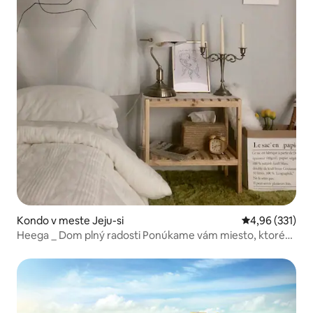
Kondo v meste Jeju-si
Priemerné ohod
4,96 (331)
Heega _ Dom plný radosti Ponúkame vám miesto, ktoré
sa môže stať vašou špeciálnou spomienkou...