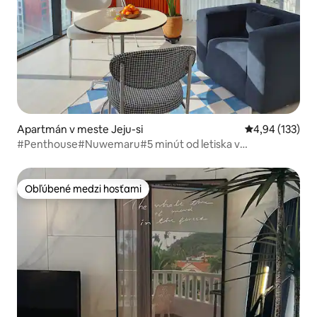
Apartmán v meste Jeju-si
Priemerné ohod
4,94 (133)
#Penthouse#Nuwemaru#5 minút od letiska v
Džedžu#20. poschodie#Duty Free Lotte#Reštaurácie s
výhľadom#Vysoké poschodie#Terasa#Práčovňa#Nový
Džedžu
Obľúbené medzi hosťami
Obľúbené medzi hosťami