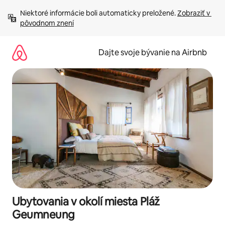
Preskočiť
Niektoré informácie boli automaticky preložené. 
Zobraziť v 
na
pôvodnom znení
obsah.
Dajte svoje bývanie na Airbnb
Ubytovania v okolí miesta Pláž
Geumneung