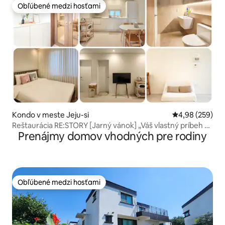
Obľúbené medzi hosťami
Obľúbené medzi hosťami
Kondo v meste Jeju-si
Priemerné ohod
4,98 (259)
Reštaurácia RE:STORY [Jarný vánok] „Váš vlastný príbeh v
Prenájmy domov vhodných pre rodiny
pokoji“ Všetky súkromné izby.
Obľúbené medzi hosťami
Obľúbené medzi hosťami