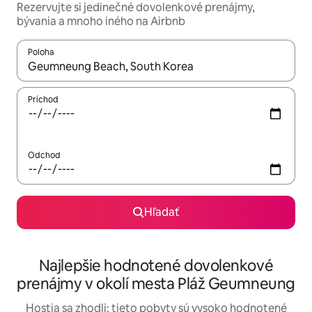
Rezervujte si jedinečné dovolenkové prenájmy,
bývania a mnoho iného na Airbnb
Poloha
Keď budú výsledky k dispozícii, môžete si ich prechádzať pom
Príchod
Odchod
Hľadať
Najlepšie hodnotené dovolenkové
prenájmy v okolí mesta Pláž Geumneung
Hostia sa zhodli: tieto pobyty sú vysoko hodnotené