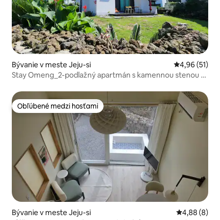
Bývanie v meste Jeju-si
Priemerné oho
4,96 (51)
Stay Omeng_2-podlažný apartmán s kamennou stenou 5
minút chôdze od pláže Hyeopjae Geumneung · Biyangdo
_Rodinný výlet na západ od Jeju
Obľúbené medzi hosťami
Obľúbené medzi hosťami
Bývanie v meste Jeju-si
Priemerné oh
4,88 (8)