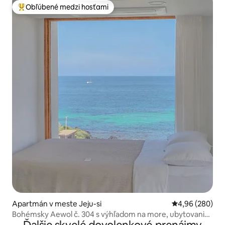
Obľúbené medzi hosťami
Najobľúbenejšie medzi hosťami
Apartmán v meste Jeju-si
Priemerné ohod
4,96 (280)
Bohémsky Aewol č. 304 s výhľadom na more, ubytovanie
s jejujskou atmosférou