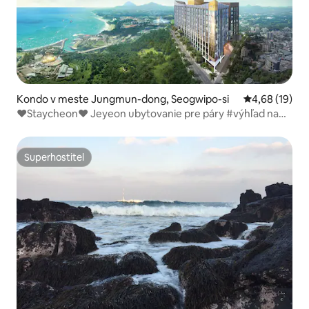
Kondo v meste Jungmun-dong, Seogwipo-si
Priemerné oho
4,68 (19)
♥Staycheon♥ Jeyeon ubytovanie pre páry #výhľad na
oceán #Jungmun #Jeju #Seogwipo City ♥Žiť mesiac na
Jeju
Superhostiteľ
Superhostiteľ