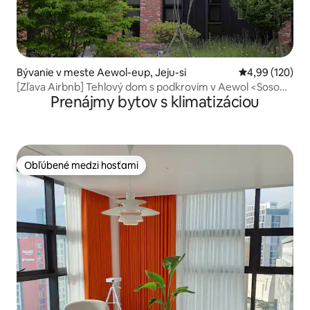
Bývanie v meste Aewol-eup, Jeju-si
Priemerné ohod
4,99 (120)
[Zľava Airbnb] Tehlový dom s podkrovím v Aewol <Soso
Prenájmy bytov s klimatizáciou
108> Dvojpodlažný samostatný dom/25 minút od
letiska/Maximálna plocha v komplexe
Obľúbené medzi hosťami
Obľúbené medzi hosťami