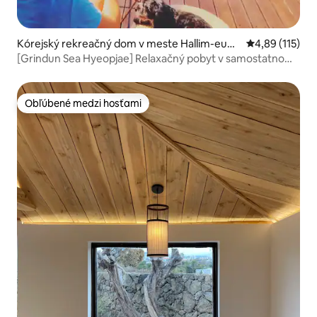
Kórejský rekreačný dom v meste Hallim-eub,
Priemerné oho
4,89 (115)
Cheju
[Grindun Sea Hyeopjae] Relaxačný pobyt v samostatnom
dome pred plážou Biyangdo_ Populárne miesta a
reštaurácie v okolí
Obľúbené medzi hosťami
Obľúbené medzi hosťami