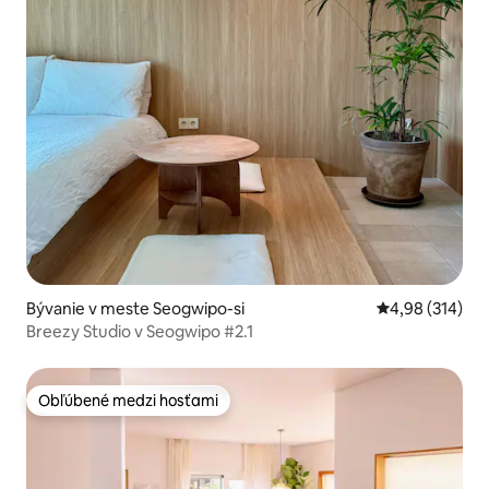
Bývanie v meste Seogwipo-si
Priemerné ohod
4,98 (314)
Breezy Studio v Seogwipo #2.1
Obľúbené medzi hosťami
Obľúbené medzi hosťami