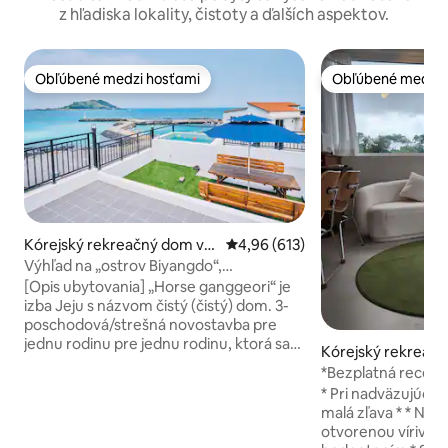
z hľadiska lokality, čistoty a ďalších aspektov.
Obľúbené medzi hosťami
Obľúbené medzi 
Obľúbené medzi hosťami
Obľúbené medzi 
Kórejský rekreačný dom v
Priemerné ohodnotenie 4,96 z 5
4,96 (613)
meste Hallim-eub, Cheju
Výhľad na „ostrov Biyangdo“,
„smaragdové more“, „pláž Hyeopjae“ / 3.
[Opis ubytovania] „Horse ganggeori“ je
poschodie, strešná terasa, súkromný
izba Jeju s názvom čistý (čistý) dom. 3-
dom „Malgang-gori Hyeopjae“
poschodová/strešná novostavba pre
jednu rodinu pre jednu rodinu, ktorá sa
Kórejský rekreač
nachádza 3 minúty chôdze od pláže
te Jeju-si
*Bezplatná recenzia
Hyeopjae Výhľad na pláž Hyeopjae,
dvojpodlažný typ
* Pri nadväzujúcic
Biangdo a Hallasan (strešná terasa) sú
ubytovanie
malá zľava * * Nové podujatie s
atraktívnymi bodmi. [Využitie] 3.
otvorenou vírivko
poschodie (dom): izba 2 + obývacia izba