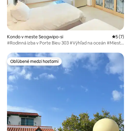
Kondo v meste Seogwipo-si
Priemerné
5 (7)
#Rodinná izba v Porte Bieu 303 #Výhľad na oceán #Miesto
na šnorchlovanie #Nabíjanie elektromobilov #Grilovanie
#Ranná káva #Prechádzka po pomarančovom sade
Obľúbené medzi hosťami
Obľúbené medzi hosťami