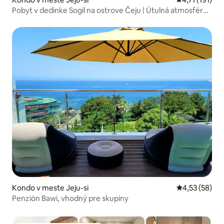
Pobyt v dedinke Sogil na ostrove Čeju | Útulná atmosféra
podkrovia | Yunseul
Kondo v meste Jeju-si
Priemerné oho
4,53 (58)
Penzión Bawi, vhodný pre skupiny