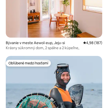
Bývanie v meste Aewol-eup, Jeju-si
Priemerné ohod
4,98 (187)
Krásny súkromný dom, 2 spálne a 2 kúpeľne,
Obľúbené medzi hosťami
Obľúbené medzi hosťami