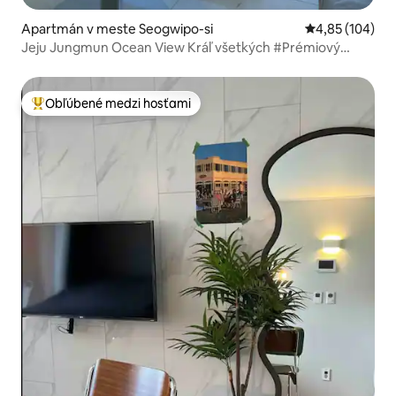
Apartmán v meste Seogwipo-si
Priemerné ohod
4,85 (104)
Jeju Jungmun Ocean View Kráľ všetkých #Prémiový
rezort #Surfové miesto Špeciálna ponuka
Obľúbené medzi hosťami
Najobľúbenejšie medzi hosťami