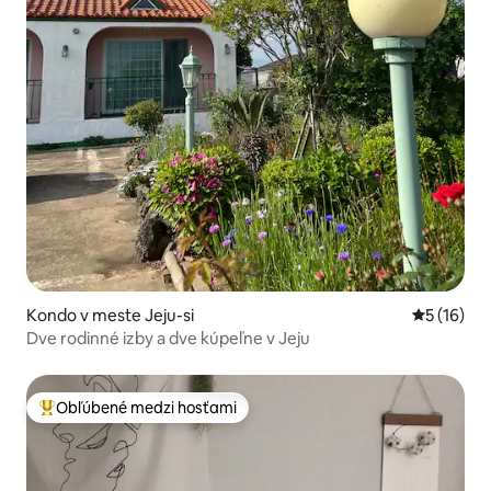
Kondo v meste Jeju-si
Priemerné 
5 (16)
Dve rodinné izby a dve kúpeľne v Jeju
Obľúbené medzi hosťami
Najobľúbenejšie medzi hosťami