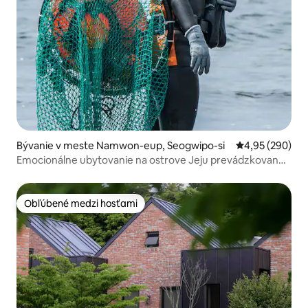
Bývanie v meste Namwon-eup, Seogwipo-si
Priemerné ohod
4,95 (290)
Emocionálne ubytovanie na ostrove Jeju prevádzkované
manželmi Haenyeo Haenam, reštaurácia so skvelou
raňajkovou ponukou, ubytovanie Myeongrang Haenyeo
Obľúbené medzi hosťami
Obľúbené medzi hosťami