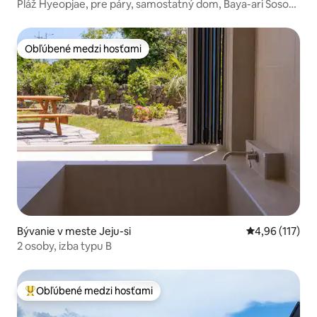
Pláž Hyeopjae, pre páry, samostatný dom, Baya-ari Soso-
so 3
Obľúbené medzi hosťami
Obľúbené medzi hosťami
Bývanie v meste Jeju-si
Priemerné oho
4,96 (117)
2 osoby, izba typu B
Obľúbené medzi hosťami
Najobľúbenejšie medzi hosťami