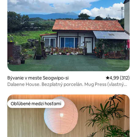
Bývanie v meste Seogwipo-si
Priemerné ohod
4,99 (312)
Dalaene House. Bezplatný porcelán. Mug Press (vlastný
hrnček). Skúsenosť s prírodným mydlom. Samostatný
dom s výhľadom na Hallasan
Obľúbené medzi hosťami
Obľúbené medzi hosťami