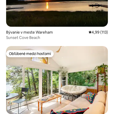
Bývanie v meste Wareham
Priemerné oho
4,99 (113)
Sunset Cove Beach
Obľúbené medzi hosťami
Obľúbené medzi hosťami