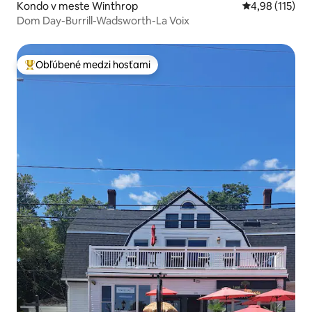
Kondo v meste Winthrop
Priemerné oho
4,98 (115)
Dom Day-Burrill-Wadsworth-La Voix
Obľúbené medzi hosťami
Najobľúbenejšie medzi hosťami