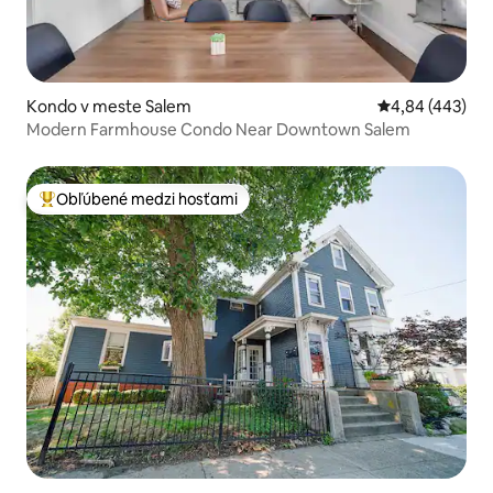
Kondo v meste Salem
Priemerné ohod
4,84 (443)
Modern Farmhouse Condo Near Downtown Salem
Obľúbené medzi hosťami
Najobľúbenejšie medzi hosťami