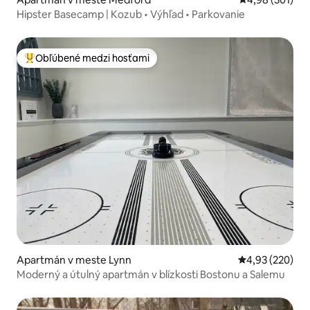
Hipster Basecamp | Kozub • Výhľad • Parkovanie
Obľúbené medzi hosťami
Najobľúbenejšie medzi hosťami
Apartmán v meste Lynn
Priemerné ohod
4,93 (220)
Moderný a útulný apartmán v blízkosti Bostonu a Salemu