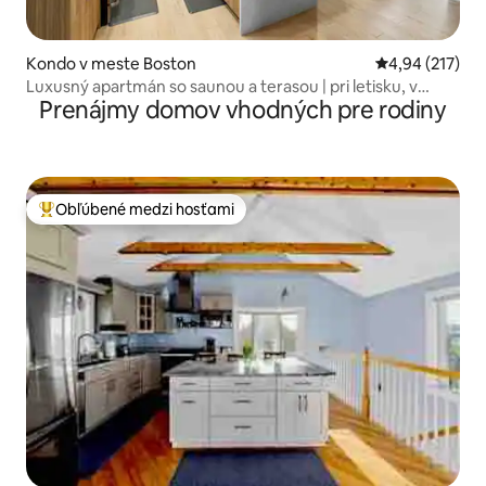
Kondo v meste Boston
Priemerné ohod
4,94 (217)
Luxusný apartmán so saunou a terasou | pri letisku, v
Prenájmy domov vhodných pre rodiny
centre mesta
Obľúbené medzi hosťami
Najobľúbenejšie medzi hosťami