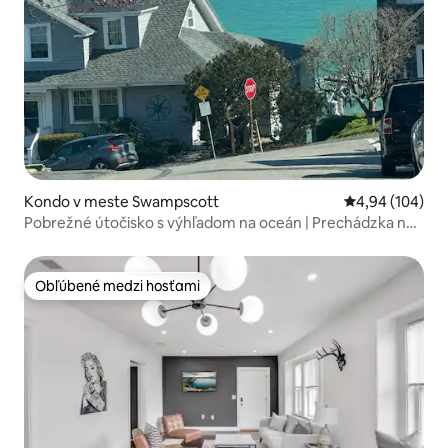
Kondo v meste Swampscott
Priemerné ohod
4,94 (104)
Pobrežné útočisko s výhľadom na oceán | Prechádzka na
pláž | Salem
Obľúbené medzi hosťami
Obľúbené medzi hosťami