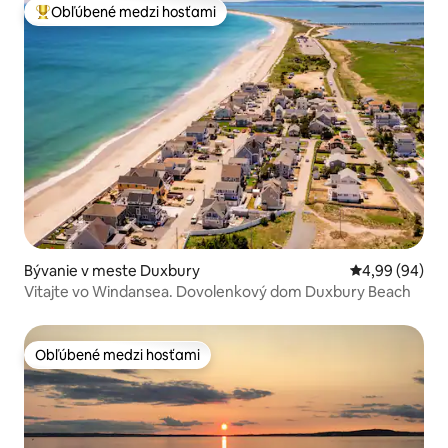
Obľúbené medzi hosťami
Najobľúbenejšie medzi hosťami
Bývanie v meste Duxbury
Priemerné oho
4,99 (94)
Vitajte vo Windansea. Dovolenkový dom Duxbury Beach
Obľúbené medzi hosťami
Obľúbené medzi hosťami