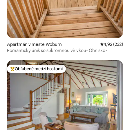
Apartmán v meste Woburn
Priemerné ohod
4,92 (232)
Romantický únik so súkromnou vírivkou• Ohnisko•
Obľúbené medzi hosťami
Najobľúbenejšie medzi hosťami