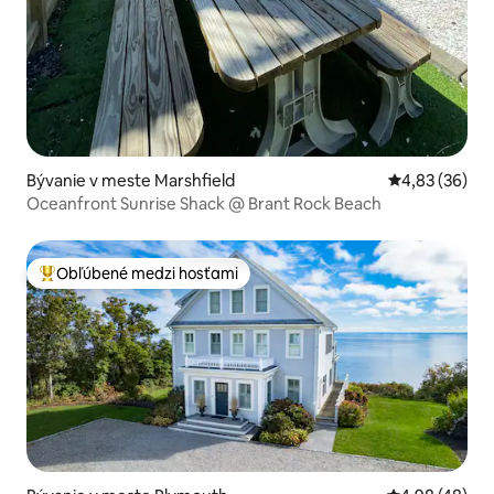
Bývanie v meste Marshfield
Priemerné oho
4,83 (36)
Oceanfront Sunrise Shack @ Brant Rock Beach
Obľúbené medzi hosťami
Najobľúbenejšie medzi hosťami