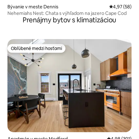
Bývanie v meste Dennis
Priemerné oho
4,97 (58)
Nehemiahs Nest: Chata s výhľadom na jazero Cape Cod
Prenájmy bytov s klimatizáciou
Obľúbené medzi hosťami
Obľúbené medzi hosťami
Apartmán v meste Medford
Priemerné ohod
4,98 (301)