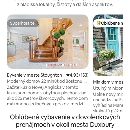
z hľadiska lokality, čistoty a ďalších aspektov.
Superhostiteľ
Obľúbené medz
Superhostiteľ
Najobľúbenejšie 
Bývanie v meste Stoughton
Priemerné ohodnotenie 4,93 z 5
4,93 (153)
Moderný domov 22 minút od Bostonu,
Minidom v meste 
20 minút od štadióna Gillette
Zažite kúzlo Novej Anglicka v tomto
n
Útulný minidom na
luxusnom dome s obytnou plochou viac
Úplne nový mini d
ako 325 metrov štvorcových. Tento dom
nachádza na Easto
má mnoho jedinečných prvkov, medzi
výhľad na Mansion
ktoré patrí jazierko s kaprami koi,
skalnatú pláž na l
majestátny zadný dvor a vnútorná
Obľúbené vybavenie v dovolenkových
alebo rybolov. Nehnuteľnosť sa
sauna, vďaka ktorým bude váš
nachádza neďalek
prenájmoch v okolí mesta Duxbury
krátkodobý alebo dlhodobý pobyt
má ideálnu polohu