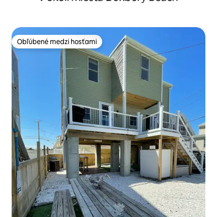
Obľúbené medzi hosťami
Obľúbené medzi hosťami