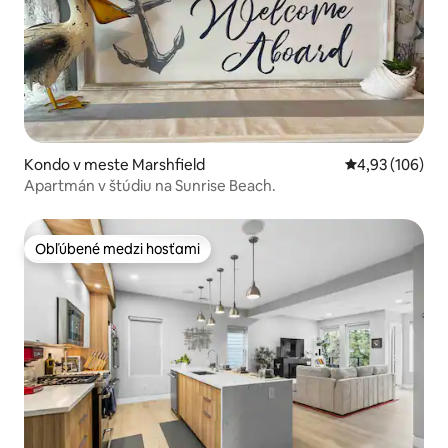
Kondo v meste Marshfield
Priemerné ohod
4,93 (106)
Apartmán v štúdiu na Sunrise Beach.
Obľúbené medzi hosťami
Obľúbené medzi hosťami