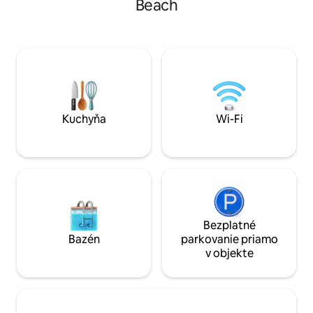
Beach
pohodlnejší. Nachádza sa v pokojnej
Útulná ubytovacia
štvrti, ktorá sa nachádza v pešej
manželskú posteľ,
vzdialenosti od parku Glen Echo Park,
kút s kávovarom, c
kde je možné chodiť na túry a loviť ryby.
hriankovačom. K dispozícii je malá terasa
Nachádza sa 2 minúty od obchodov a
s výhľadom na oce
hlavných diaľnic a má príjazdovú cestu
vonkajšia sprcha 
pre 6 áut a množstvo parkovacích miest
ulice. Poskytujeme plážové stoličky,
na ulici. Vhodné pre domáce zvieratá!
slnečník a uteráky
Kuchyňa
Wi-Fi
Bezplatné
Bazén
parkovanie priamo
v objekte