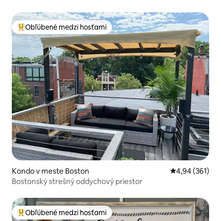
parkoviskom
Obľúbené medzi hosťami
Najobľúbenejšie medzi hosťami
Kondo v meste Boston
Priemerné ohod
4,94 (361)
Bostonský strešný oddychový priestor
Obľúbené medzi hosťami
Najobľúbenejšie medzi hosťami