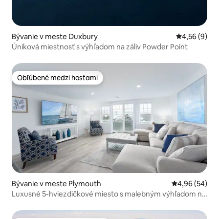
Bývanie v meste Duxbury
Priemerné oh
4,56 (9)
Úniková miestnosť s výhľadom na záliv Powder Point
Obľúbené medzi hosťami
Obľúbené medzi hosťami
Bývanie v meste Plymouth
Priemerné oho
4,96 (54)
Luxusné 5-hviezdičkové miesto s malebným výhľadom na
oceán