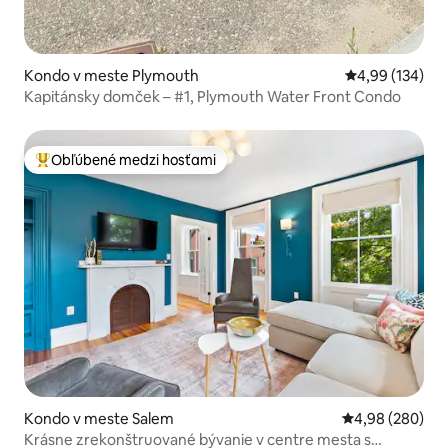
Kondo v meste Plymouth
Priemerné ohod
4,99 (134)
Kapitánsky domček – #1, Plymouth Water Front Condo
Obľúbené medzi hosťami
Najobľúbenejšie medzi hosťami
Kondo v meste Salem
Priemerné ohod
4,98 (280)
Krásne zrekonštruované bývanie v centre mesta s