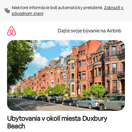
Preskočiť
Niektoré informácie boli automaticky preložené. 
Zobraziť v 
na
pôvodnom znení
obsah.
Dajte svoje bývanie na Airbnb
Ubytovania v okolí miesta Duxbury
Beach