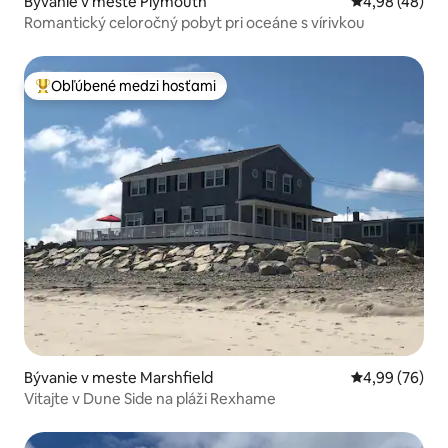
Bývanie v meste Plymouth
Priemerné oho
4,98 (48)
Romantický celoročný pobyt pri oceáne s vírivkou
Obľúbené medzi hosťami
Najobľúbenejšie medzi hosťami
Bývanie v meste Marshfield
Priemerné oho
4,99 (76)
Vitajte v Dune Side na pláži Rexhame