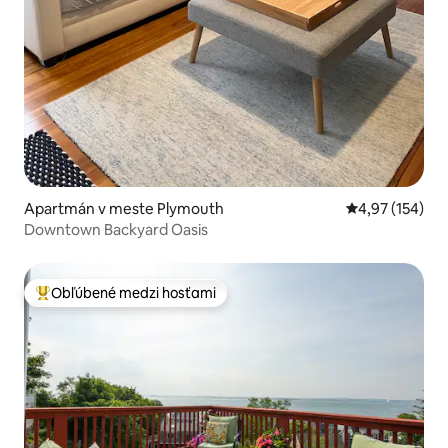
Apartmán v meste Plymouth
Priemerné ohod
4,97 (154)
Downtown Backyard Oasis
Obľúbené medzi hosťami
Najobľúbenejšie medzi hosťami