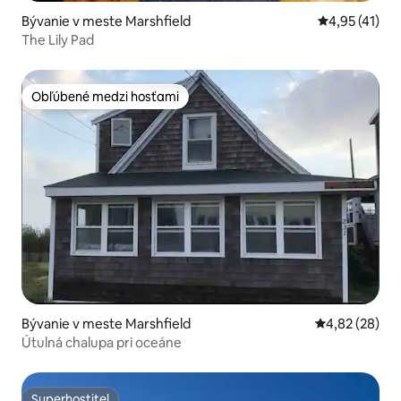
Bývanie v meste Marshfield
Priemerné oh
4,95 (41)
The Lily Pad
Obľúbené medzi hosťami
Obľúbené medzi hosťami
Bývanie v meste Marshfield
Priemerné oho
4,82 (28)
Útulná chalupa pri oceáne
Superhostiteľ