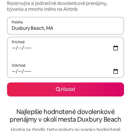
Rezervujte si jedinečné dovolenkové prenájmy,
bývania a mnoho iného na Airbnb
Poloha
Keď budú výsledky k dispozícii, môžete si ich prechádzať pom
Príchod
Odchod
Hľadať
Najlepšie hodnotené dovolenkové
prenájmy v okolí mesta Duxbury Beach
Hostia sa zhodli: tieto pobyty sú vysoko hodnotené