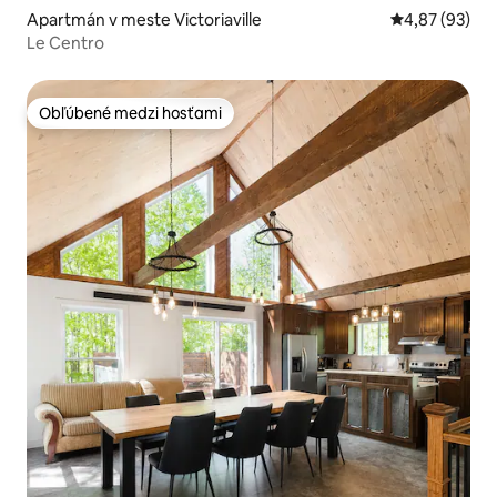
Apartmán v meste Victoriaville
Priemerné oho
4,87 (93)
Le Centro
Obľúbené medzi hosťami
Obľúbené medzi hosťami