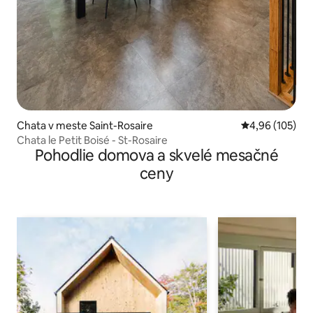
Chata v meste Saint-Rosaire
Priemerné ohod
4,96 (105)
Chata le Petit Boisé - St-Rosaire
Pohodlie domova a skvelé mesačné
ceny