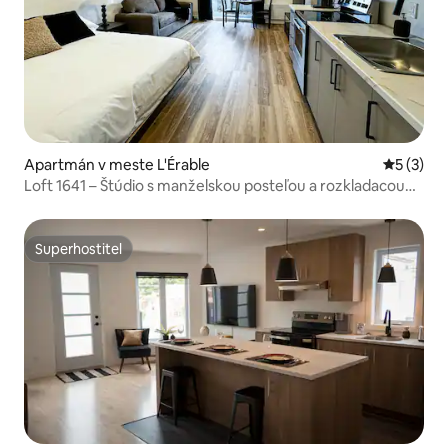
Apartmán v meste L'Érable
Priemerné
5 (3)
Loft 1641 – Štúdio s manželskou posteľou a rozkladacou
pohovkou
Superhostiteľ
Superhostiteľ