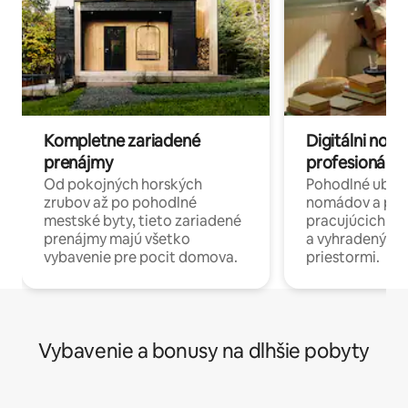
Kompletne zariadené
Digitálni nomá
prenájmy
profesionáli 
Od pokojných horských
Pohodlné ubyto
zrubov až po pohodlné
nomádov a pro
mestské byty, tieto zariadené
pracujúcich na 
prenájmy majú všetko
a vyhradenými
vybavenie pre pocit domova.
priestormi.
Vybavenie a bonusy na dlhšie pobyty