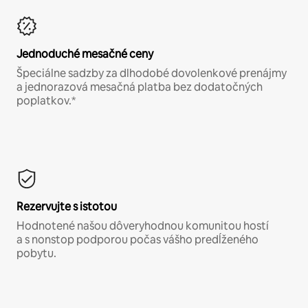
Jednoduché mesačné ceny
Špeciálne sadzby za dlhodobé dovolenkové prenájmy
a jednorazová mesačná platba bez dodatočných
poplatkov.*
Rezervujte s istotou
Hodnotené našou dôveryhodnou komunitou hostí
a s nonstop podporou počas vášho predĺženého
pobytu.