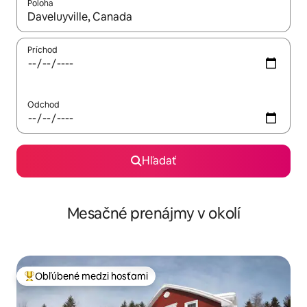
Poloha
Keď budú výsledky k dispozícii, môžete si ich prechádzať pom
Príchod
Odchod
Hľadať
Mesačné prenájmy v okolí
Obľúbené medzi hosťami
Najobľúbenejšie medzi hosťami