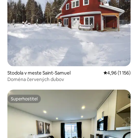
Stodola v meste Saint-Samuel
Priemerné ohodn
4,96 (1 156)
Doména červených dubov
Superhostiteľ
Superhostiteľ