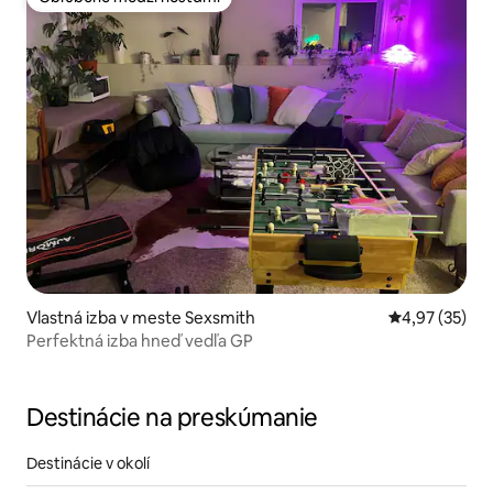
Obľúbené medzi hosťami
Vlastná izba v meste Sexsmith
Priemerné oho
4,97 (35)
Perfektná izba hneď vedľa GP
Destinácie na preskúmanie
Destinácie v okolí