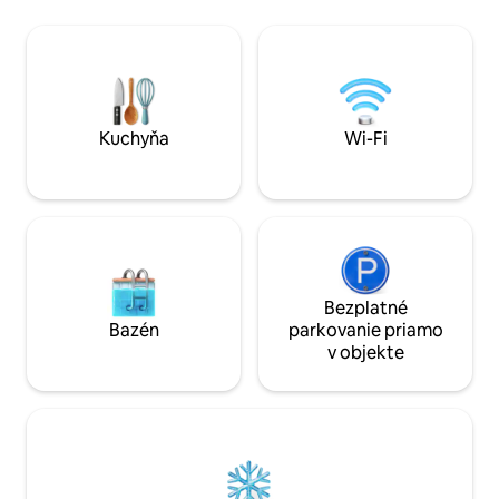
Pohodlne sa nachád
Jazero Crystal Lake je vzdialené len pár
Northwestern Pol
krokov a 2 detské ihriská sú vzdialené 5
letiska a rôznych
minút chôdze. Každý detail v tomto
stravovacích možno
priestore bol starostlivo vybraný pre
prácou alebo za z
vaše pohodlie. Príďte ako hostia,
ponúka dokonalú k
odchádzajte ako legendy.⚡
pohodlia pre váš p
Kuchyňa
Wi-Fi
mesačnú sadzbu
Bezplatné
Bazén
parkovanie priamo
v objekte