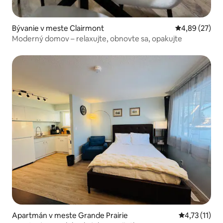
Bývanie v meste Clairmont
Priemerné oho
4,89 (27)
Moderný domov – relaxujte, obnovte sa, opakujte
Apartmán v meste Grande Prairie
Priemerné oh
4,73 (11)