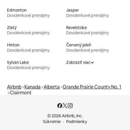
Edmonton
Jasper
Dovolenkové prenájmy
Dovolenkové prenájmy
Zlatý
Revelstoke
Dovolenkové prenájmy
Dovolenkové prenájmy
Hinton
Červený jeleň
Dovolenkové prenájmy
Dovolenkové prenájmy
Sylvan Lake
Zobraziť viac
Dovolenkové prenájmy
Airbnb
Kanada
Alberta
Grande Prairie County No. 1
Clairmont
© 2026 Airbnb, Inc.
Súkromie
Podmienky