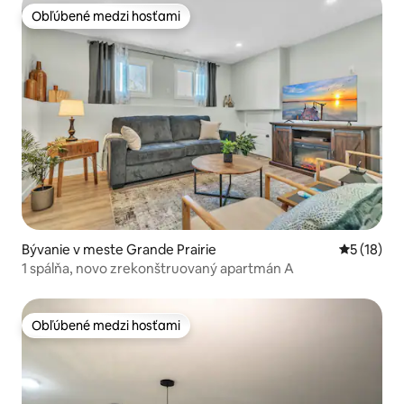
Obľúbené medzi hosťami
Obľúbené medzi hosťami
Bývanie v meste Grande Prairie
Priemerné 
5 (18)
1 spálňa, novo zrekonštruovaný apartmán A
Obľúbené medzi hosťami
Obľúbené medzi hosťami