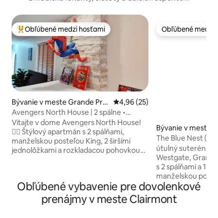
Obľúbené medzi hosťami
Obľúbené medzi 
Najobľúbenejšie medzi hosťami
Obľúbené medzi 
Bývanie v meste Grande Prai
Priemerné ohodnotenie 4,96 z 
4,96 (25)
rie
Avengers North House | 2 spálne •
5 hostí • Veľká manželská posteľ
Vitajte v dome Avengers North House!
Bývanie v meste G
🦸‍♂️ Štýlový apartmán s 2 spálňami,
rie
The Blue Nest (A)
manželskou posteľou King, 2 širšími
útulný suterénny
jednolôžkami a rozkladacou pohovkou
Westgate, Grande P
(pre 5 osôb). Plne vybavená kuchyňa s
s 2 spálňami a 1 k
raňajkovými dobrotami. Sprcha,
manželskou poste
práčovňa v apartmáne a bezplatné
Obľúbené vybavenie pre dovolenkové
posteľou, ktoré sú
parkovanie. Vlastný vchod. Užite si
osoby. Užite si p
zábavnú tému inšpirovanú Marvelom –
prenájmy v meste Clairmont
práčovňu v apart
ideálne pre rodiny, priateľov alebo
vybavenie, ako je t
pracovné pobyty v Grande Prairie.