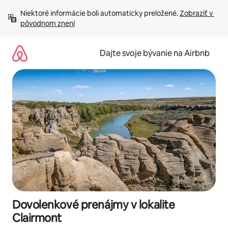
Preskočiť
Niektoré informácie boli automaticky preložené. 
Zobraziť v 
na
pôvodnom znení
obsah.
Dajte svoje bývanie na Airbnb
Dovolenkové prenájmy v lokalite
Clairmont