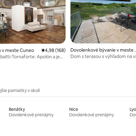
nie 5 z 5, počet hodnotení: 15
Dovolenkové bývanie v meste 
 v meste Cuneo
Priemerné ohodnotenie 4,98 z 5, počet hodno
4,98 (168)
arbaresco
Dom s terasou s výhľadom na v
batti-Tornaforte: Apolón a jeho
Barbaresco
jšie pamiatky v okolí
Benátky
Nice
Ly
Dovolenkové prenájmy
Dovolenkové prenájmy
Do