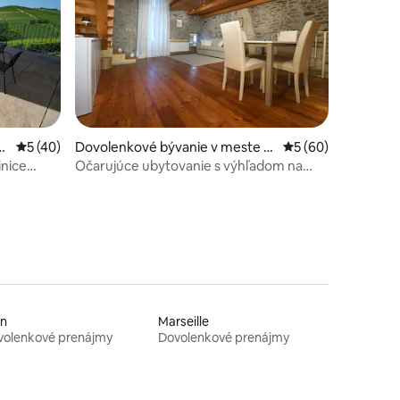
B
Priemerné ohodnotenie 5 z 5, počet hodnotení: 40
5 (40)
Dovolenkové bývanie v meste S
Priemerné ohodnote
5 (60)
tení: 168
erralunga d'Alba
inice
Očarujúce ubytovanie s výhľadom na
kopce a hrad
on
Marseille
volenkové prenájmy
Dovolenkové prenájmy