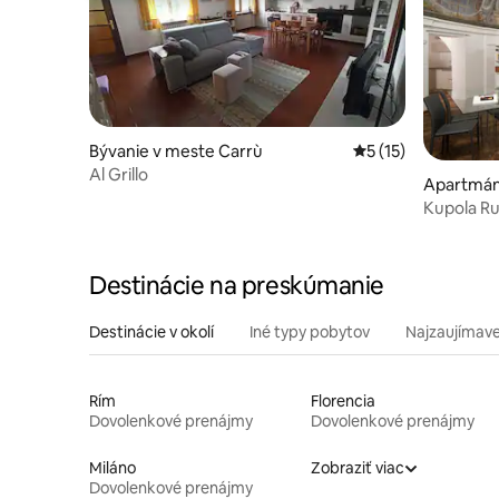
Bývanie v meste Carrù
Priemerné ohodnote
5 (15)
Al Grillo
Apartmán
Kupola Ru
múzy
Destinácie na preskúmanie
Destinácie v okolí
Iné typy pobytov
Najzaujímave
Rím
Florencia
Dovolenkové prenájmy
Dovolenkové prenájmy
Miláno
Zobraziť viac
Dovolenkové prenájmy