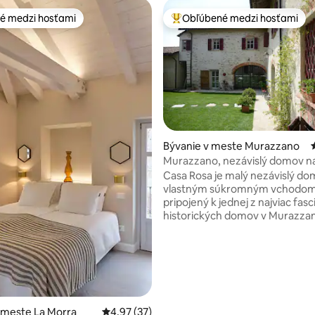
é medzi hosťami
Obľúbené medzi hosťami
é medzi hosťami
Najobľúbenejšie medzi hosťami
Bývanie v meste Murazzano
4,98 z 5, počet hodnotení: 305
Murazzano, nezávislý domov n
ročné obdobia
Casa Rosa je malý nezávislý do
vlastným súkromným vchodom
pripojený k jednej z najviac fas
historických domov v Murazza
dvoch úrovniach so spoločnou 
je vybavený kompletnou kuchy
kúpeľňou s veľkorysým sprcho
kútom, veľmi svetlá spálňa s v
balkónom, krbové kachle na
mimosezónne pobyty, rozklada
pohovka v obývacom priestore
 meste La Morra
Priemerné ohodnotenie 4,97 z 5, počet hod
4,97 (37)