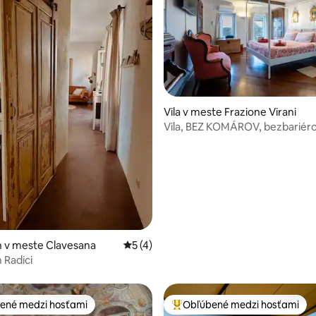
Vila v meste Frazione Virani
nie 5 z 5, počet hodnotení: 46
Vila, BEZ KOMÁROV, bezbariér
prístup, 3 zdvíhacie plošiny
 v meste Clavesana
Priemerné ohodnotenie 5 z 5, počet ho
5 (4)
 Radici
ené medzi hosťami
Obľúbené medzi hosťami
enejšie medzi hosťami
Najobľúbenejšie medzi hosťami