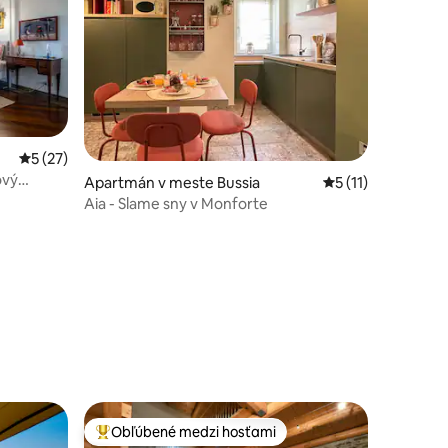
Priemerné ohodnotenie 5 z 5, počet hodnotení: 27
5 (27)
ový
Apartmán v meste Bussia
Priemerné ohodnot
5 (11)
Aia - Slame sny v Monforte
dnotení: 4
Obľúbené medzi hosťami
Najobľúbenejšie medzi hosťami