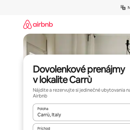
Preskočiť
N
na
obsah.
Dovolenkové prenájmy
v lokalite Carrù
Nájdite a rezervujte si jedinečné ubytovania n
Airbnb
Poloha
Keď budú výsledky k dispozícii, môžete si ich p
Príchod