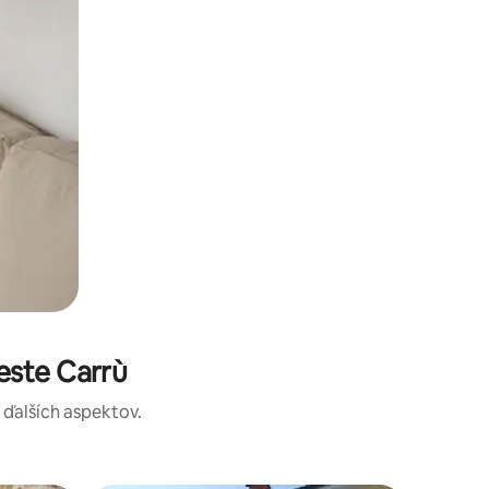
este Carrù
a ďalších aspektov.