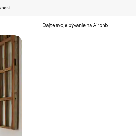
znení
Dajte svoje bývanie na Airbnb
kúmať pomocou dotykových gest či potiahnutia prstom.