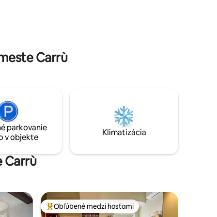
ostia si
hojdacími sieťami. Bezplatné tehlové
y
grily. Dvor za domom a súkromné
parkovanie
meste Carrù
é parkovanie
Klimatizácia
o v objekte
e Carrù
Obľúbené medzi hosťami
Najobľúbenejšie medzi hosťami