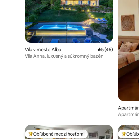
Vila v meste Alba
Priemerné ohodnote
5 (46)
Vila Anna, luxusný a súkromný bazén
Apartmán
Apartmán
Obľúbené medzi hosťami
Obľúb
Najobľúbenejšie medzi hosťami
Najobľúb