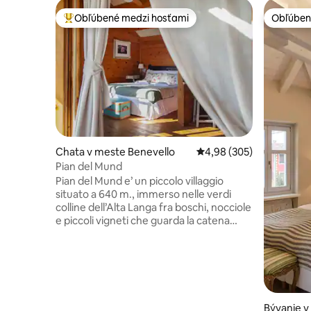
Obľúbené medzi hosťami
Obľúben
Najobľúbenejšie medzi hosťami
Obľúben
Chata v meste Benevello
Priemerné ohodnotenie 
4,98 (305)
Pian del Mund
Pian del Mund e’ un piccolo villaggio
situato a 640 m., immerso nelle verdi
colline dell’Alta Langa fra boschi, nocciole
e piccoli vigneti che guarda la catena
delle Alpi in cui domina il Monviso. Da qui
potrete partire per fare escursioni a piedi
o in bici lungo uno dei tratti dell’antica Via
del Sale che corre sul crinale ai fianchi
dell’agricampeggio da cui si puo’ godere
di bellissimi panorami di Langa che si
Bývanie v