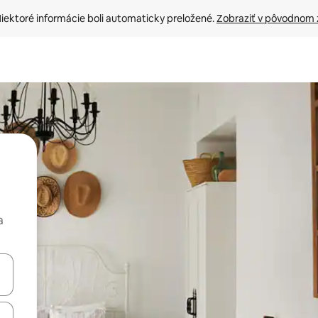
iektoré informácie boli automaticky preložené. 
Zobraziť v pôvodnom 
a
rechádzať pomocou klávesov so šípkami nahor a nadol alebo ich pres