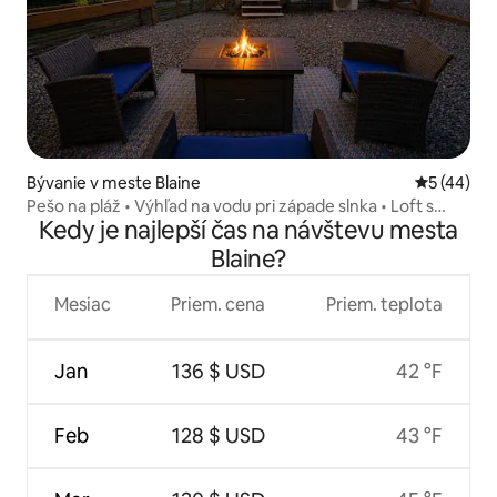
Bývanie v meste Blaine
Priemerné 
5 (44)
Pešo na pláž • Výhľad na vodu pri západe slnka • Loft s
Kedy je najlepší čas na návštevu mesta
posteľou King •
Blaine?
Mesiac
Priem. cena
Priem. teplota
Jan
136 $ USD
42 °F
Feb
128 $ USD
43 °F