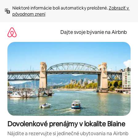
Preskočiť
Niektoré informácie boli automaticky preložené. 
Zobraziť v 
na
pôvodnom znení
obsah.
Dajte svoje bývanie na Airbnb
Dovolenkové prenájmy v lokalite Blaine
Nájdite a rezervujte si jedinečné ubytovania na Airbnb