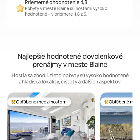
Priemerné ohodnotenie 4,8
Pobyty v meste Blaine sú hosťami vysoko
hodnotené – v priemere 4,8 z 5.
Najlepšie hodnotené dovolenkové
prenájmy v meste Blaine
Hostia sa zhodli: tieto pobyty sú vysoko hodnotené
z hľadiska lokality, čistoty a ďalších aspektov.
Obľúbené medzi hosťami
Obľúbené medz
Najobľúbenejšie medzi hosťami
Najobľúbenejšie 