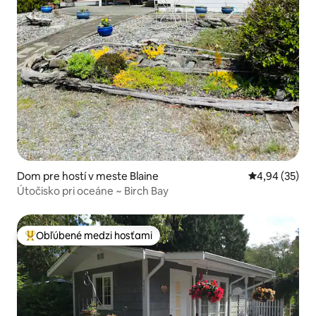
Dom pre hostí v meste Blaine
Priemerné oho
4,94 (35)
Útočisko pri oceáne ~ Birch Bay
Obľúbené medzi hosťami
Najobľúbenejšie medzi hosťami