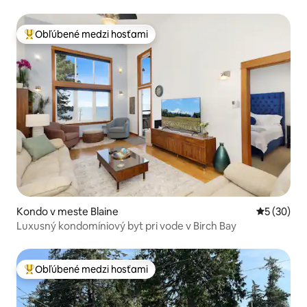
Obľúbené medzi hosťami
Najobľúbenejšie medzi hosťami
Kondo v meste Blaine
Priemerné 
5 (30)
Luxusný kondomíniový byt pri vode v Birch Bay
Obľúbené medzi hosťami
Najobľúbenejšie medzi hosťami