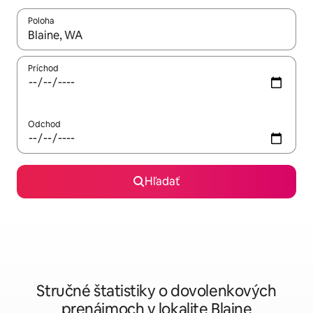
Poloha
Keď budú výsledky k dispozícii, môžete si ich prechádzať pom
Príchod
Odchod
Hľadať
Stručné štatistiky o dovolenkových
prenájmoch v lokalite Blaine