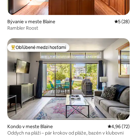
Bývanie v meste Blaine
Priemerné 
5 (28)
Rambler Roost
Obľúbené medzi hosťami
Najobľúbenejšie medzi hosťami
Kondo v meste Blaine
Priemerné oho
4,96 (72)
Oddych na pláži – pár krokov od pláže, bazén v klubovni