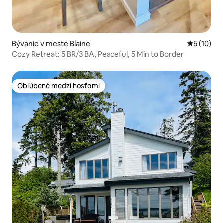
Bývanie v meste Blaine
Priemerné 
5 (10)
Cozy Retreat: 5 BR/3 BA, Peaceful, 5 Min to Border
Obľúbené medzi hosťami
Obľúbené medzi hosťami