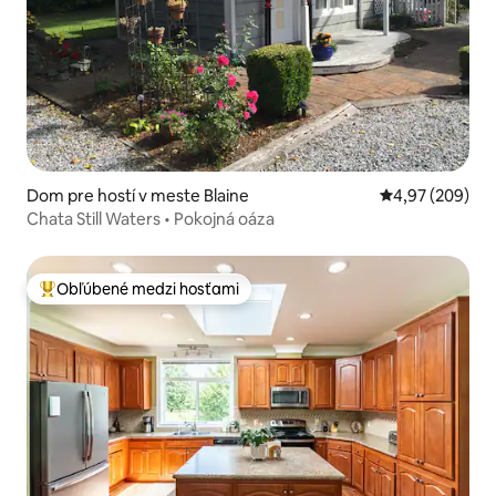
Dom pre hostí v meste Blaine
Priemerné ohod
4,97 (209)
Chata Still Waters • Pokojná oáza
Obľúbené medzi hosťami
Najobľúbenejšie medzi hosťami