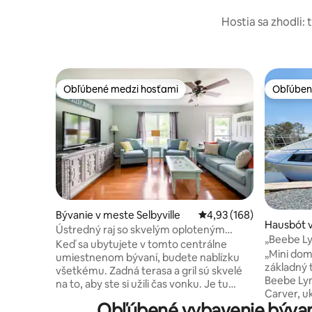
Hostia sa zhodli: 
Obľúbené medzi hosťami
Obľúben
Obľúbené medzi hosťami
Obľúben
Bývanie v meste Selbyville
Priemerné ohodnotenie 
4,93 (168)
Hausbót v
Ústredný raj so skvelým oploteným
„Beebe Ly
dvorom
Keď sa ubytujete v tomto centrálne
„Mini dom
umiestnenom bývaní, budete nablízku
základný 
všetkému. Zadná terasa a gril sú skvelé
Beebe Lyn
na to, aby ste si užili čas vonku. Je tu
Carver, u
oplotený zadný dvor, čo robí tento dom
Obľúbené vybavenie bývan
Landing M
ideálnou voľbou pre najlepšieho priateľa