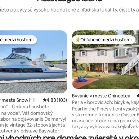
tieto pobyty sú vysoko hodnotené z hľadiska lokality, čistoty 
é medzi hosťami
Obľúbené medzi hosťami
é medzi hosťami
Najobľúbenejšie medzi hosťami
4,93 z 5, počet hodnotení: 168
Bývanie v meste Chincoteag
P
 meste Snow Hill
Priemerné ohodnotenie 4,83 z 5, počet hodn
4,83 (103)
ue
Perla v boroviciach: bicykle, kaj
nn“ – Únik na hausbóte
nabíjačka na elektromobil
Pearl in the Pines v tieni vysok
 na vode“. Váš domovský
v súkromnej komunite Oyster B
tábor na objavovanie Delmarvy!
očarujúce útočisko na pobreží
n je vintage 32-stopová jachta
tak, aby vyhovovalo akejkoľvek
kotvená v prístave Baywater
Toto svetlé a plážové bývanie s
í vhodných pre domáce zvieratá v okol
arina v nádherných
spálňami a 2 kúpeľňami môže u