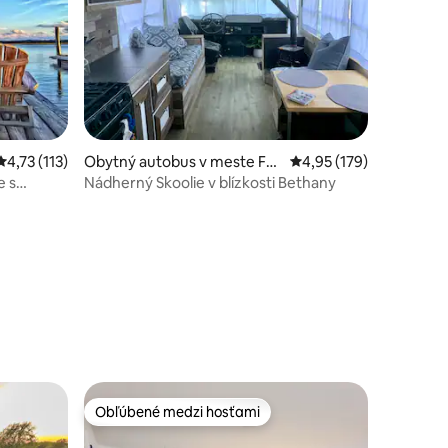
otení: 20
Priemerné ohodnotenie 4,73 z 5, počet hodnotení: 113
4,73 (113)
Obytný autobus v meste Fra
Priemerné ohodnotenie
4,95 (179)
nkford
e s
Nádherný Skoolie v blízkosti Bethany
Obľúbené medzi hosťami
Obľúbené medzi hosťami