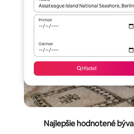
Keď budú výsledky k dispozícii, môžete si ich p
Príchod
Odchod
Hľadať
Najlepšie hodnotené býva