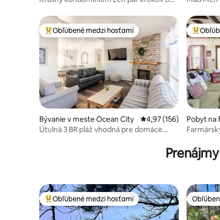
pláže + bazén Neobmedzené parkovanie
minút c
MOVIE EX
SPACE*N
Obľúbené medzi hosťami
Obľúb
Najobľúbenejšie medzi hosťami
Najobľúb
Bývanie v meste Ocean City
Priemerné ohodnotenie 
4,97 (156)
Pobyt na 
cess Ann
Útulná 3 BR pláž vhodná pre domáce
Farmársk
zvieratá, záliv a rybník v okolí.
Prenájmy
Obľúbené medzi hosťami
Obľúben
Najobľúbenejšie medzi hosťami
Obľúben