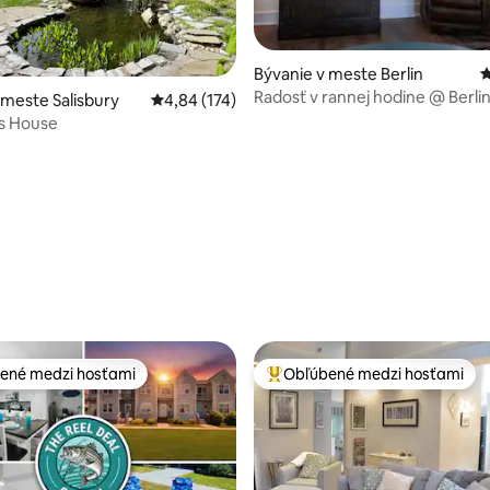
Bývanie v meste Berlin
P
Radosť v rannej hodine @ Berli
 meste Salisbury
Priemerné ohodnotenie 4,84 z 5, počet hodn
4,84 (174)
Bungalov
s House
4,79 z 5, počet hodnotení: 151
ené medzi hosťami
Obľúbené medzi hosťami
enejšie medzi hosťami
Najobľúbenejšie medzi hosťami