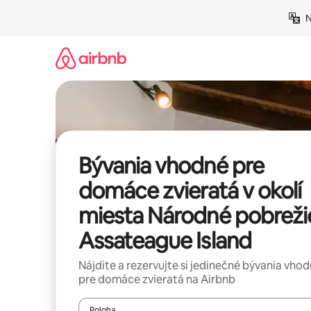
Preskočiť
N
na
obsah.
Bývania vhodné pre
domáce zvieratá v okolí
miesta Národné pobreži
Assateague Island
Nájdite a rezervujte si jedinečné bývania vho
pre domáce zvieratá na Airbnb
Poloha