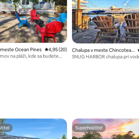
 meste Ocean Pines
Priemerné ohodnotenie 4,95 z 5, počet hodn
4,95 (20)
Chalupa v meste Chincoteag
ue
mov na pláži, kde sa budete
SNUG HARBOR chalupa pri vod
doma!
veľkolepým výhľadom!
nie 5 z 5, počet hodnotení: 41
titeľ
Superhostiteľ
titeľ
Superhostiteľ