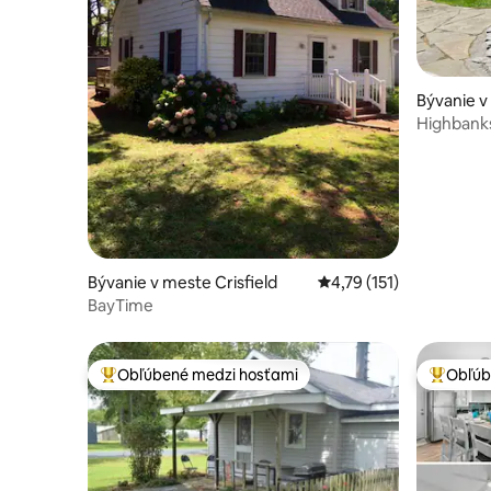
Bývanie v
Highbank
Bývanie v meste Crisfield
Priemerné ohodnotenie 
4,79 (151)
BayTime
Obľúbené medzi hosťami
Obľúb
Najobľúbenejšie medzi hosťami
Najobľúb