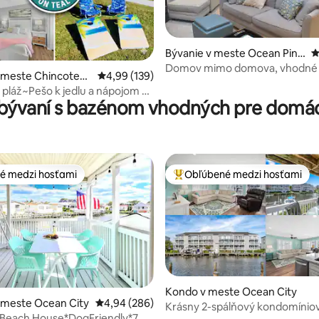
Bývanie v meste Ocean Pine
P
s
4,88 z 5, počet hodnotení: 194
Domov mimo domova, vhodné
v meste Chincoteag
Priemerné ohodnotenie 4,99 z 5, počet hodno
4,99 (139)
domáce zvieratá
 pláž~Pešo k jedlu a nápojom +
bývaní s bazénom vhodných pre domác
ybavenie!
é medzi hosťami
Obľúbené medzi hosťami
é medzi hosťami
Najobľúbenejšie medzi hosťami
Kondo v meste Ocean City
4,87 z 5, počet hodnotení: 110
 meste Ocean City
Priemerné ohodnotenie 4,94 z 5, počet hodno
4,94 (286)
Krásny 2-spálňový kondomínio
Beach House*DogFriendly*7