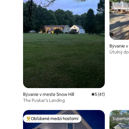
Bývanie v
Útulný do
cítiť ako 
Bývanie v meste Snow Hill
Priemerné ohodnote
5 (41)
The Puskar's Landing
Obľúbené medzi hosťami
Superhos
Najobľúbenejšie medzi hosťami
Superhos