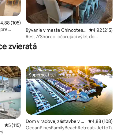
riemerné ohodnotenie 4,88 z 5, počet hodnotení: 105
4,88 (105)
 pre
Bývanie v meste Chincoteag
Priemerné ohodnotenie
4,92 (215)
tení: 139
ue
Rest A'Shored: očarujúci výlet do
Chincoteague
e zvieratá
Superhostiteľ
Superhostiteľ
Dom v radovej zástavbe v m
Priemerné ohodnotenie 
4,88 (108)
Priemerné ohodnotenie 5 z 5, počet hodnotení: 115
5 (115)
este Ocean Pines
OceanPinesFamilyBeachRetreat~JettdTub~KingBed
tení: 286
vý