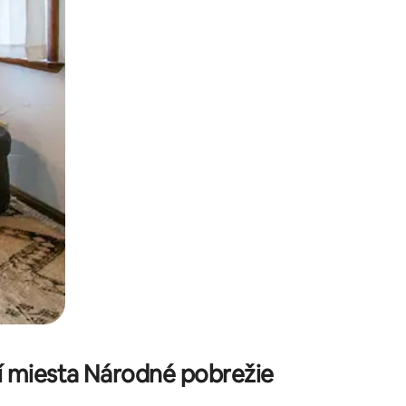
kúmať pomocou dotykových gest či potiahnutia prstom.
í miesta Národné pobrežie