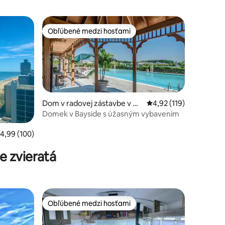
Obľúbené medzi hosťami
Obľúbené medzi hosťami
Dom v radovej zástavbe v m
Priemerné ohodnotenie
4,92 (119)
este Berlin
Domek v Bayside s úžasným vybavením
otení: 119
riemerné ohodnotenie 4,99 z 5, počet hodnotení: 100
4,99 (100)
 zvieratá
 spálne
Obľúbené medzi hosťami
Obľúbené medzi hosťami