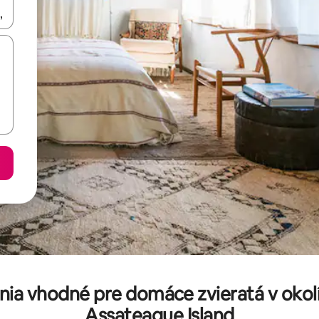
rechádzať pomocou klávesov so šípkami nahor a nadol alebo ich pres
nia vhodné pre domáce zvieratá v okol
Assateague Island