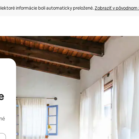
iektoré informácie boli automaticky preložené. 
Zobraziť v pôvodnom 
e
dné