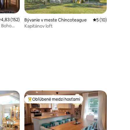
riemerné ohodnotenie 4,83 z 5, počet hodnotení: 152
4,83 (152)
Bývanie v meste Chincoteague
Priemerné ohodnot
5 (10)
n Boho
Kapitánov loft
otení: 174
Obľúbené medzi hosťami
Najobľúbenejšie medzi hosťami