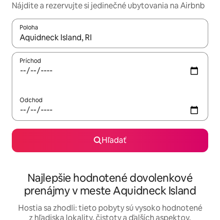
Nájdite a rezervujte si jedinečné ubytovania na Airbnb
Poloha
Keď budú výsledky k dispozícii, môžete si ich prechádzať pom
Príchod
Odchod
Hľadať
Najlepšie hodnotené dovolenkové
prenájmy v meste Aquidneck Island
Hostia sa zhodli: tieto pobyty sú vysoko hodnotené
z hľadiska lokality, čistoty a ďalších aspektov.