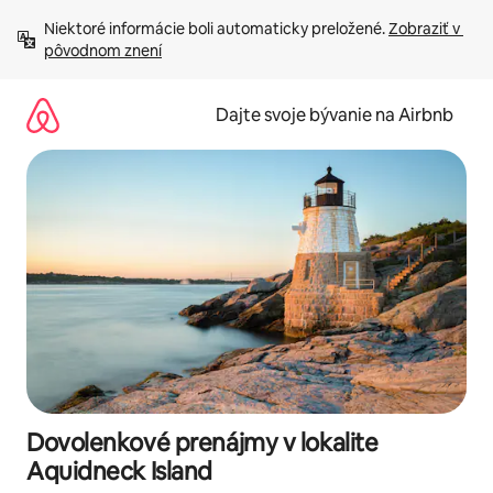
Preskočiť
Niektoré informácie boli automaticky preložené. 
Zobraziť v 
na
pôvodnom znení
obsah.
Dajte svoje bývanie na Airbnb
Dovolenkové prenájmy v lokalite
Aquidneck Island