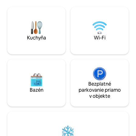
klimatizácia , automatický krb.
(sezónne), zatiaľ
Streamujte svoje vlastné obľúbené
na oceán. Zamierte
stanice na stene namontovaný 65-
Newportu, relaxuj
palcový televízor Sony. K dispozícii sú 2
miestnych viníc a 
SUP a 1 kajak. Verejné pláže v okolí alebo
vychutnajte deň n
skočte priamo do vody priamo pred
Naša chalupa má t
zadnymi dverami.
blízkosti svadobn
Kuchyňa
Wi-Fi
škôl.
Bezplatné
Bazén
parkovanie priamo
v objekte