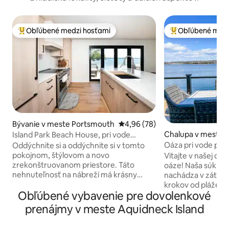
Obľúbené medzi hosťami
Obľúbené medz
Najobľúbenejšie medzi hosťami
Najobľúbenejšie 
Bývanie v meste Portsmouth
Priemerné ohodnotenie 4,96 z 
4,96 (78)
Chalupa v meste 
Island Park Beach House, pri vode
h
Novinka!
Oáza pri vode pár
Oddýchnite si a oddýchnite si v tomto
vírivkou!
pokojnom, štýlovom a novo
Vitajte v našej oč
zrekonštruovanom priestore. Táto
oáze! Naša súkrom
nehnuteľnosť na nábreží má krásny
nachádza v zátoke 
výhľad na rieku Sakonnet. Má 2 spálne a 1
krokov od pláže Isl
Obľúbené vybavenie pre dovolenkové
kúpeľňu. veľké sklenené dvere, aby ste
miestnych atrakcií.
si mohli vychutnať výhľad a zariadenú
Ave a vychutnajte 
prenájmy v meste Aquidneck Island
terasu pre bezstarostné vnútorné a
hamburgery v Schu
vonkajšie bývanie. Wi-Fi, gril, centrálna
homárovú rolku z 