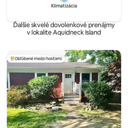
Klimatizácia
Ďalšie skvelé dovolenkové prenájmy
v lokalite Aquidneck Island
Obľúbené medzi hosťami
Najobľúbenejšie medzi hosťami