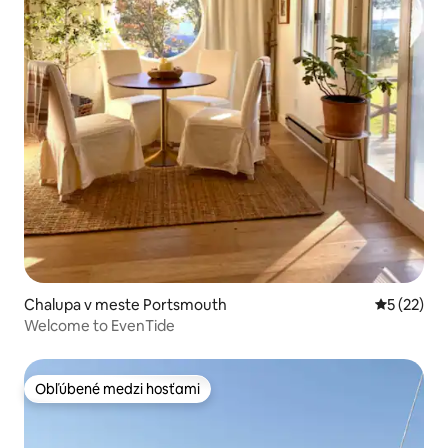
Chalupa v meste Portsmouth
Priemerné 
5 (22)
Welcome to EvenTide
Obľúbené medzi hosťami
Obľúbené medzi hosťami