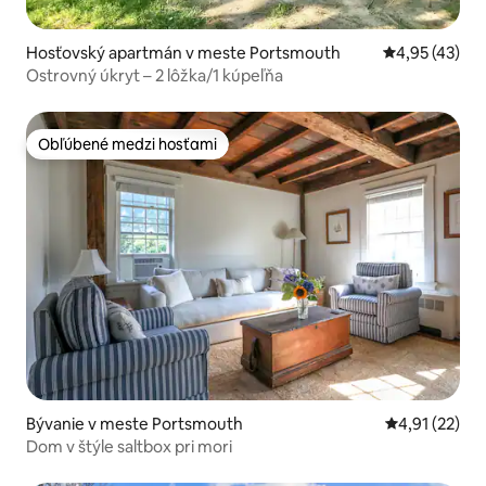
Hosťovský apartmán v meste Portsmouth
Priemerné oho
4,95 (43)
Ostrovný úkryt – 2 lôžka/1 kúpeľňa
Obľúbené medzi hosťami
Obľúbené medzi hosťami
Bývanie v meste Portsmouth
Priemerné oh
4,91 (22)
Dom v štýle saltbox pri mori