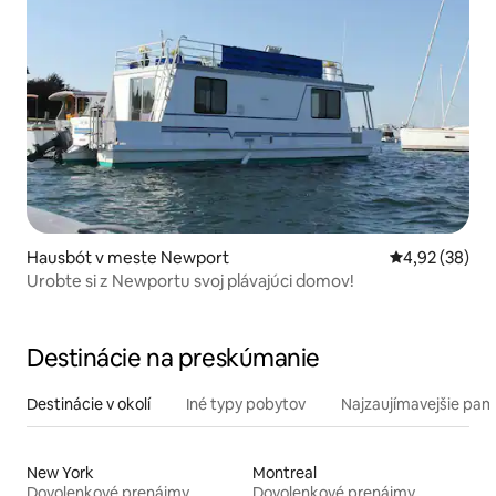
Hausbót v meste Newport
Priemerné oho
4,92 (38)
Urobte si z Newportu svoj plávajúci domov!
Destinácie na preskúmanie
Destinácie v okolí
Iné typy pobytov
Najzaujímavejšie pami
New York
Montreal
Dovolenkové prenájmy
Dovolenkové prenájmy