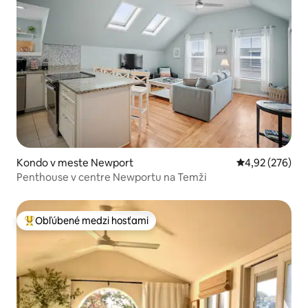
Kondo v meste Newport
Priemerné ohod
4,92 (276)
Penthouse v centre Newportu na Temži
Obľúbené medzi hosťami
Najobľúbenejšie medzi hosťami