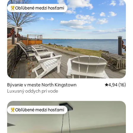
Obľúbené medzi hosťami
Najobľúbenejšie medzi hosťami
Bývanie v meste North Kingstown
Priemerné oho
4,94 (16)
Luxusný oddych pri vode
Obľúbené medzi hosťami
Najobľúbenejšie medzi hosťami