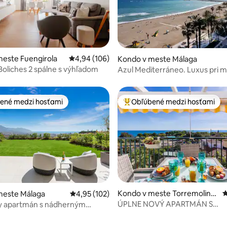
4,98 z 5, počet hodnotení: 111
este Fuengirola
Priemerné ohodnotenie 4,94 z 5, počet hodno
4,94 (106)
Kondo v meste Málaga
 Boliches 2 spálne s výhľadom
Azul Mediterráneo. Luxus pri m
ené medzi hosťami
Obľúbené medzi hosťami
enejšie medzi hosťami
Najobľúbenejšie medzi hosťami
 4,9 z 5, počet hodnotení: 173
Kondo v meste Torremolino
P
meste Málaga
Priemerné ohodnotenie 4,95 z 5, počet hodn
4,95 (102)
s
ÚPLNE NOVÝ APARTMÁN S
ny apartmán s nádherným
NÁDHERNÝM VÝHĽADOM
, bazénom a golfom