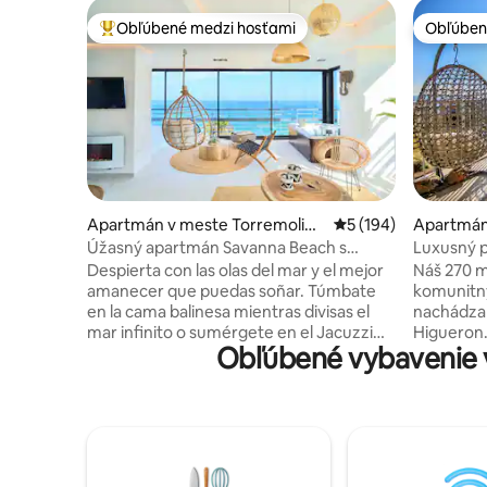
Obľúbené medzi hosťami
Obľúben
Najobľúbenejšie medzi hosťami
Obľúben
Apartmán v meste Torremolino
Priemerné ohodnoten
5 (194)
Apartmán
s
dena
Úžasný apartmán Savanna Beach s
Luxusný p
vírivkou
a výhľad
Despierta con las olas del mar y el mejor
Náš 270 m
amanecer que puedas soñar. Túmbate
komunitn
en la cama balinesa mientras divisas el
nachádza 
mar infinito o sumérgete en el Jacuzzi
Higueron.
Obľúbené vybavenie v
climatizado mientras te tomas una copa
na more, 
de cava. El Savanna Beach está pensado
piesočnat
para pasar unas vacaciones relajantes en
hviezdičk
un lugar mágico y con encanto. El
bazénmi, 
Savanna Beach es un lugar mágico,
najlepším
decorado con mucho encanto y con
Spa, rešt
todo lujo de detalles. Decorado en un
Padel a 