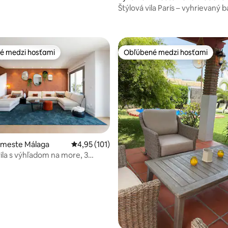
Štýlová vila París – vyhrievaný 
é medzi hosťami
Obľúbené medzi hosťami
é medzi hosťami
Obľúbené medzi hosťami
4,99 z 5, počet hodnotení: 145
 meste Málaga
Priemerné ohodnotenie 4,95 z 5, počet hodn
4,95 (101)
ila s výhľadom na more, 3