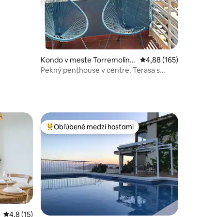
Kondo v meste Torremolino
Priemerné ohodnotenie
4,88 (165)
s
Pekný penthouse v centre. Terasa s
výhľadom na more
Obľúbené medzi hosťami
Najobľúbenejšie medzi hosťami
tení: 136
Priemerné ohodnotenie 4,8 z 5, počet hodnotení: 15
4,8 (15)