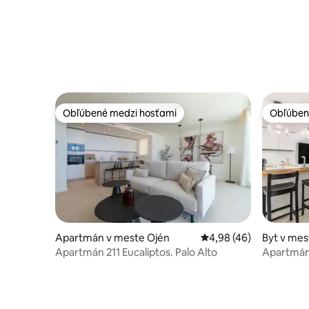
Obľúbené medzi hosťami
Obľúben
Obľúbené medzi hosťami
Obľúben
Apartmán v meste Ojén
Priemerné ohodnotenie
4,98 (46)
Byt v mes
Apartmán 211 Eucaliptos. Palo Alto
Apartmán
posteľam