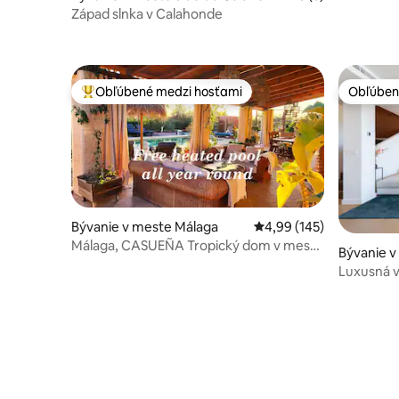
a
Západ slnka v Calahonde
Obľúbené medzi hosťami
Obľúben
Najobľúbenejšie medzi hosťami
Obľúben
Bývanie v meste Málaga
Priemerné ohodnotenie 
4,99 (145)
Málaga, CASUEÑA Tropický dom v meste
Bývanie v
Málaga.
Luxusná v
spálne