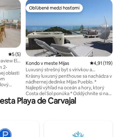
Bývanie 
Obľúbené medzi hosťami
Obľúben
Obľúbené medzi hosťami
Obľúben
s
Vitajte v
Vitajte vo
luxusná m
priestran
kúpeľňami
povrchov
elegantn
ktorému s
Priemerné ohodnotenie 5 z 5, počet hodnotení: 5
5 (5)
má súkro
eaview El
otení: 115
Kondo v meste Mijas
Priemerné ohodnotenie
4,91 (119)
ochladen
m 2-
Luxusný strešný byt s vírivkou a
popoludní
j oblasti
nekonečným bazénom
Krásny luxusný penthouse sa nachádza v
tenisovéh
nom
nádhernej dedinke Mijas Pueblo. *
trochu p
ýlový
Najlepší výhľad na oceán a hory, ktorý
reštaurác
 nedávno
Costa del Sol ponúka * Oddýchnite si na
z dovole
lexe,
sta Playa de Carvajal
vlastnej súkromnej strešnej terase s
re a
vírivkou, dennou posteľou a ležadlami.
ta nemôže
Terasa na streche aj jedálenská terasa sú
ica je
skvelým priestorom na zábavu, relax a
,
vychutnávanie si úžasného západu slnka
vzdialené
a výhľadu Podkrovný apartmán má
luxusnú výzdobu s otvoreným obývacím
tanice ku