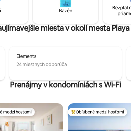
ý lístok. Bezplatný kyvadlový
vchodu je krátky, ale pomerne 
Bezplatn
zastavuje pred domom a
i
Bazén
kopec.
priam
ás na pláž, do supermarketu, na
dražie či do hotela. Pobyt tu je
 zážitok!
aujímavejšie miesta v okolí mesta Playa
Elements
24 miestnych odporúča
Prenájmy v kondomíniách s Wi-Fi
é medzi hosťami
Obľúbené medzi hosťami
é medzi hosťami
Najobľúbenejšie medzi hosťami