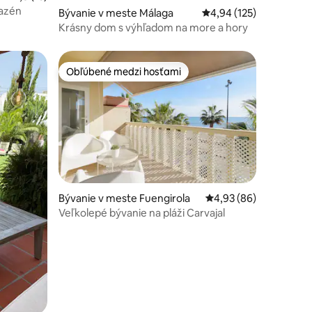
bazén
Bývanie v meste Málaga
Priemerné ohodnotenie
4,94 (125)
Krásny dom s výhľadom na more a hory
Obľúbené medzi hosťami
Obľúbené medzi hosťami
otení: 101
Bývanie v meste Fuengirola
Priemerné ohodnotenie
4,93 (86)
Veľkolepé bývanie na pláži Carvajal