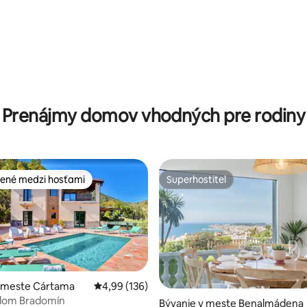
Prenájmy domov vhodných pre rodiny
ené medzi hosťami
Superhostiteľ
enejšie medzi hosťami
Superhostiteľ
v meste Cártama
Priemerné ohodnotenie 4,99 z 5, počet hodno
4,99 (136)
 dom Bradomín
enie 5 z 5, počet hodnotení: 5
Bývanie v meste Benalmádena