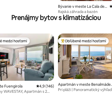
Bývanie v meste La Cala de
P
Mijas
Rajská záhrada a bazén
Prenájmy bytov s klimatizáciou
é medzi hosťami
Obľúbené medzi hosťami
é medzi hosťami
Najobľúbenejšie medzi hosťami
Apartmán v meste Benalmáde
 4,98 z 5, počet hodnotení: 46
te Fuengirola
Priemerné ohodnotenie 4,9 z 5, počet hodn
4,9 (146)
a
Pri pláži | Panoramatický výhľa
y WAVESTAY, Apartmán s 2
+ súkromné parkovanie
i