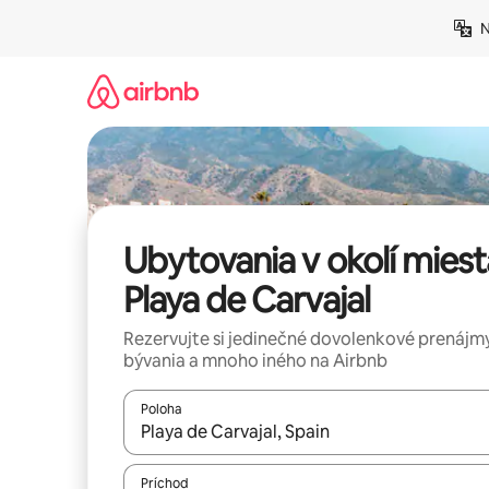
Preskočiť
N
na
obsah.
Ubytovania v okolí miest
Playa de Carvajal
Rezervujte si jedinečné dovolenkové prenájmy
bývania a mnoho iného na Airbnb
Poloha
Keď budú výsledky k dispozícii, môžete si ich p
Príchod