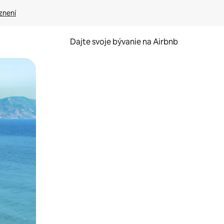
znení
Dajte svoje bývanie na Airbnb
kúmať pomocou dotykových gest či potiahnutia prstom.