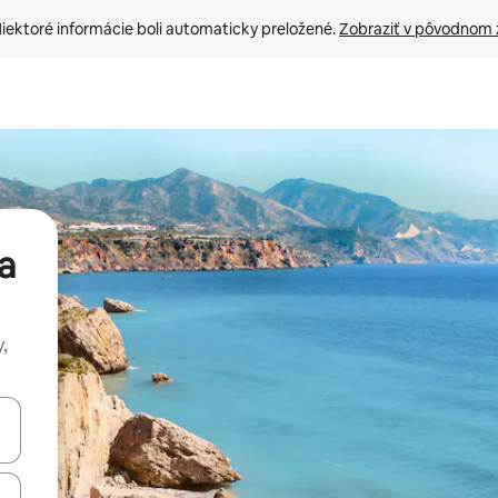
iektoré informácie boli automaticky preložené. 
Zobraziť v pôvodnom 
a
,
rechádzať pomocou klávesov so šípkami nahor a nadol alebo ich pres