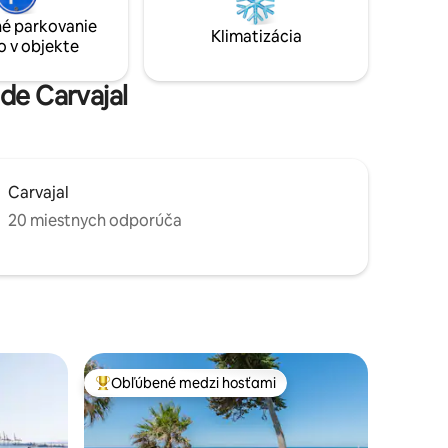
priestorom, obe spálne majú výhľad na
strmý
é parkovanie
more a pohodlne sa v nich vyspia 4
Klimatizácia
o v objekte
osoby.
 de Carvajal
Carvajal
20 miestnych odporúča
Obľúbené medzi hosťami
Najobľúbenejšie medzi hosťami