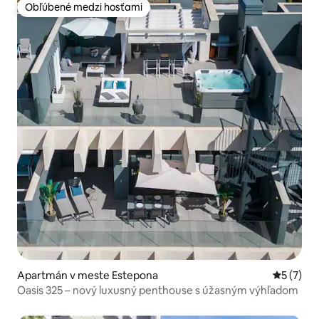
Obľúbené medzi hosťami
Obľúbené medzi hosťami
Apartmán v meste Estepona
Priemerné
5 (7)
Oasis 325 – nový luxusný penthouse s úžasným výhľadom