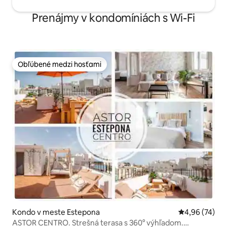
Prenájmy v kondomíniách s Wi-Fi
Obľúbené medzi hosťami
Obľúbené medzi hosťami
Kondo v meste Estepona
Priemerné oho
4,96 (74)
ASTOR CENTRO. Strešná terasa s 360° výhľadom.