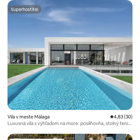
Superhostiteľ
Superhostiteľ
Vila v meste Málaga
Priemerné oho
4,83 (30)
Luxusná vila s výhľadom na more: posilňovňa, stolný tenis,
prechádzka po pláži