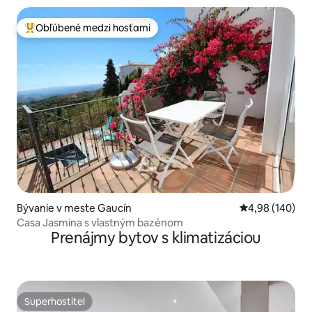
Obľúbené medzi hosťami
Najobľúbenejšie medzi hosťami
Bývanie v meste Gaucín
Priemerné ohod
4,98 (140)
Casa Jasmina s vlastným bazénom
Prenájmy bytov s klimatizáciou
Superhostiteľ
Superhostiteľ