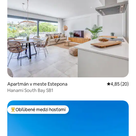
Apartmán v meste Estepona
Priemerné oho
4,85 (20)
Hanami South Bay SB1
Obľúbené medzi hosťami
Najobľúbenejšie medzi hosťami