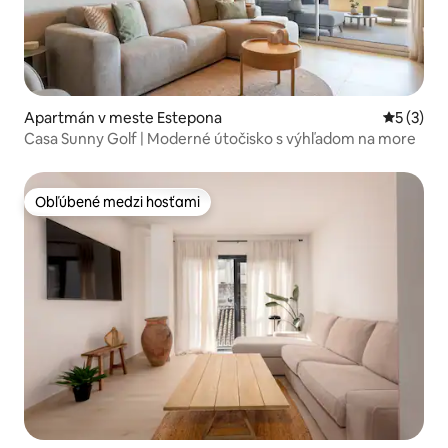
Apartmán v meste Estepona
Priemerné
5 (3)
Casa Sunny Golf | Moderné útočisko s výhľadom na more
Obľúbené medzi hosťami
Obľúbené medzi hosťami