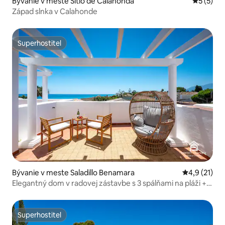
Bývanie v meste Sitio de Calahonda
Priemerné
5 (5)
Západ slnka v Calahonde
Superhostiteľ
Superhostiteľ
Bývanie v meste Saladillo Benamara
Priemerné o
4,9 (21)
Elegantný dom v radovej zástavbe s 3 spálňami na pláži +
bazén + parkovanie
Superhostiteľ
Superhostiteľ