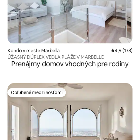
Kondo v meste Marbella
Priemerné oh
4,9 (173)
ÚŽASNÝ DÚPLEX VEDĽA PLÁŽE V MARBELLE
Prenájmy domov vhodných pre rodiny
Obľúbené medzi hosťami
Obľúbené medzi hosťami