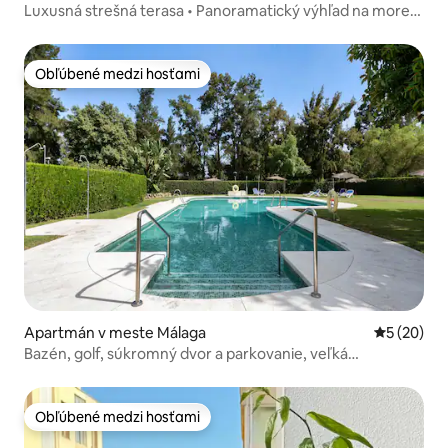
Luxusná strešná terasa • Panoramatický výhľad na more
Marbella
Obľúbené medzi hosťami
Obľúbené medzi hosťami
Apartmán v meste Málaga
Priemerné 
5 (20)
Bazén, golf, súkromný dvor a parkovanie, veľká
manželská posteľ
Obľúbené medzi hosťami
Obľúbené medzi hosťami