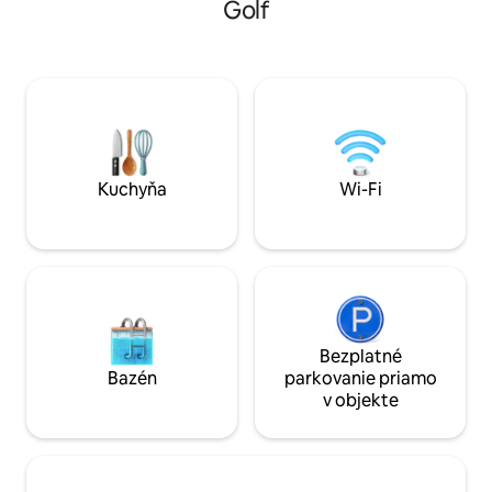
Golf
prístupom na pláž
pohodlnými spálňami. Vychutnajte si to
veľkosti, ako aj 
najlepšie z Costa del Sol z našej hlavnej
mladších rodinných
plážovej lokality - rezervujte si teraz
Komunita má tiež
nezabudnuteľnú dovolenku!
kúpele s hammam
bazénom s posilňo
relaxačný pobyt, k
svoju dovolenku!
Kuchyňa
Wi-Fi
Bezplatné
Bazén
parkovanie priamo
v objekte