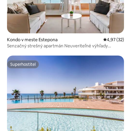
Kondo v meste Estepona
Priemerné oho
4,97 (32)
Senzačný strešný apartmán Neuveriteľné výhľady
Parkovanie zdarma
Superhostiteľ
Superhostiteľ