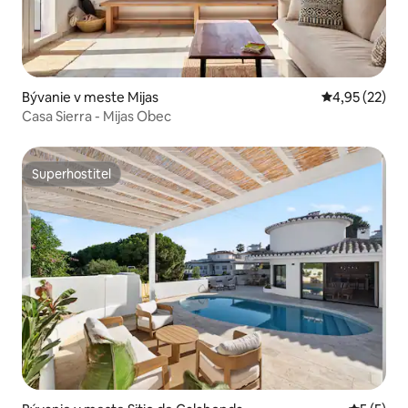
Bývanie v meste Mijas
Priemerné oho
4,95 (22)
Casa Sierra - Mijas Obec
Superhostiteľ
Superhostiteľ