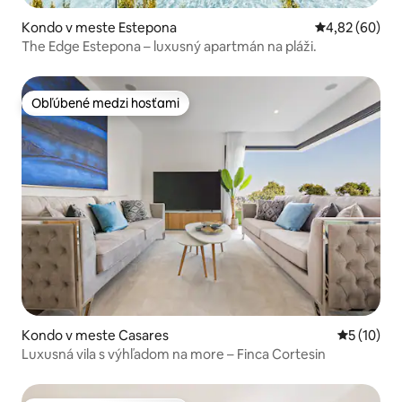
Kondo v meste Estepona
Priemerné oho
4,82 (60)
The Edge Estepona – luxusný apartmán na pláži.
Obľúbené medzi hosťami
Obľúbené medzi hosťami
Kondo v meste Casares
Priemerné 
5 (10)
Luxusná vila s výhľadom na more – Finca Cortesin