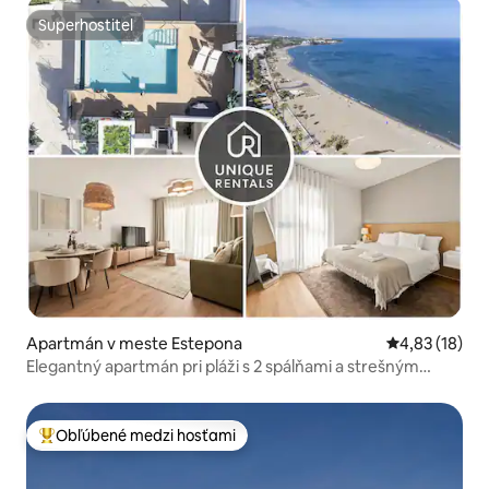
Superhostiteľ
Superhostiteľ
Apartmán v meste Estepona
Priemerné oho
4,83 (18)
Elegantný apartmán pri pláži s 2 spálňami a strešným
bazénom
Obľúbené medzi hosťami
Najobľúbenejšie medzi hosťami