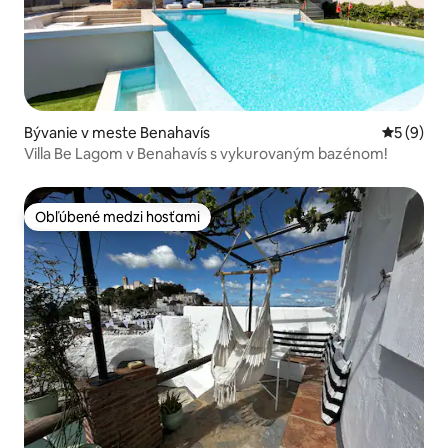
Bývanie v meste Benahavís
Priemerné
5 (9)
Villa Be Lagom v Benahavís s vykurovaným bazénom!
Obľúbené medzi hosťami
Obľúbené medzi hosťami