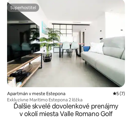
Superhostiteľ
Superhostiteľ
Apartmán v meste Estepona
Priemerné
5 (7)
Exkluzívne Maritimo Estepona 2 lôžka
Ďalšie skvelé dovolenkové prenájmy
v okolí miesta Valle Romano Golf