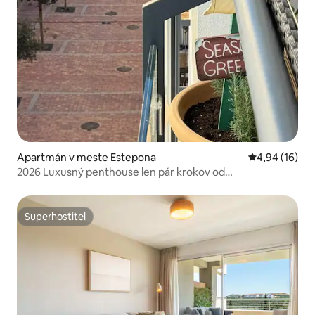
Apartmán v meste Estepona
Priemerné oho
4,94 (16)
2026 Luxusný penthouse len pár krokov od
Stredozemného mora
Superhostiteľ
Superhostiteľ