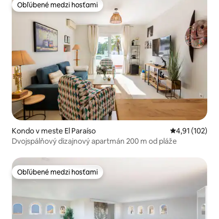
Obľúbené medzi hosťami
Obľúbené medzi hosťami
Kondo v meste El Paraíso
Priemerné oho
4,91 (102)
Dvojspálňový dizajnový apartmán 200 m od pláže
Obľúbené medzi hosťami
Obľúbené medzi hosťami