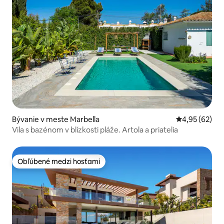
Bývanie v meste Marbella
Priemerné oho
4,95 (62)
Vila s bazénom v blízkosti pláže. Artola a priatelia
Obľúbené medzi hosťami
Obľúbené medzi hosťami