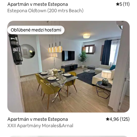
Apartmán v meste Estepona
Priemerné
5 (11)
Estepona Oldtown (200 mtrs Beach)
Obľúbené medzi hosťami
Obľúbené medzi hosťami
Apartmán v meste Estepona
Priemerné ohod
4,96 (125)
XXII Apartmány Morales&Arnal