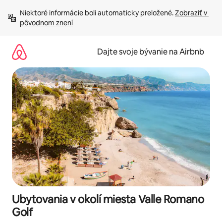
Preskočiť
Niektoré informácie boli automaticky preložené. 
Zobraziť v 
na
pôvodnom znení
obsah.
Dajte svoje bývanie na Airbnb
Ubytovania v okolí miesta Valle Romano
Golf