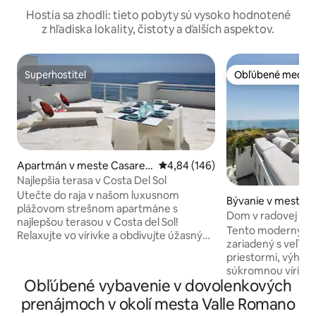
Hostia sa zhodli: tieto pobyty sú vysoko hodnotené
z hľadiska lokality, čistoty a ďalších aspektov.
Superhostiteľ
Obľúbené medzi 
Superhostiteľ
Obľúbené medzi 
Apartmán v meste Casares
Priemerné ohodnotenie 4,84 z 5
4,84 (146)
del Mar
Najlepšia terasa v Costa Del Sol
Utečte do raja v našom luxusnom
Bývanie v meste 
plážovom strešnom apartmáne s
Dom v radovej zás
najlepšou terasou v Costa del Sol!
komunite
Tento moderný ra
Relaxujte vo vírivke a obdivujte úžasný
zariadený s veľký
výhľad na Stredozemné more alebo
priestormi, výhľa
zapáľte gril a jedzte pod šírym nebom na
súkromnou vírivko
priestrannej terase. Vnútri sa náš
Obľúbené vybavenie v dovolenkových
jednej z najexkluzí
moderný a štýlový apartmán môže
hviezdičkových kom
prenájmoch v okolí mesta Valle Romano
pochváliť plne vybavenou kuchyňou,
neďaleko Estepon
útulným obývacím priestorom a