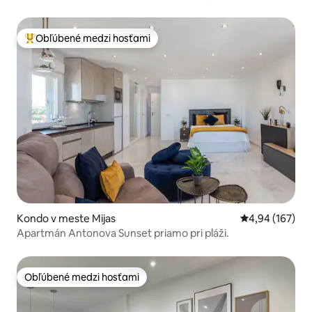
Epicentrum starého mesta
Obľúbené medzi hosťami
Najobľúbenejšie medzi hosťami
Kondo v meste Mijas
Priemerné ohod
4,94 (167)
Apartmán Antonova Sunset priamo pri pláži.
Obľúbené medzi hosťami
Obľúbené medzi hosťami