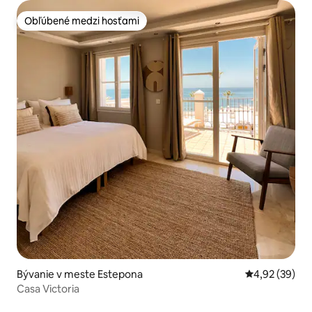
Obľúbené medzi hosťami
Obľúbené medzi hosťami
Bývanie v meste Estepona
Priemerné oho
4,92 (39)
Casa Victoria