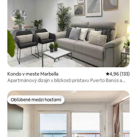
Kondo v meste Marbella
Priemerné ohod
4,96 (133)
Apartmánový dizajn v blízkosti prístavu Puerto Banús a
Marbella
Obľúbené medzi hosťami
Obľúbené medzi hosťami