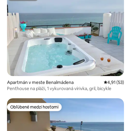
Apartmán v meste Benalmádena
Priemerné oh
4,91 (53)
Penthouse na pláži, 1 vykurovaná vírivka, gril, bicykle
Obľúbené medzi hosťami
Obľúbené medzi hosťami