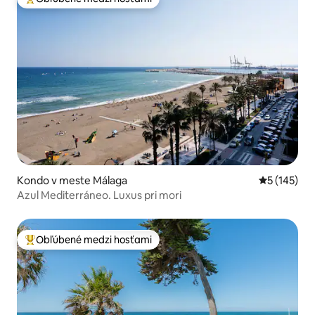
Najobľúbenejšie medzi hosťami
Kondo v meste Málaga
Priemerné o
5 (145)
Azul Mediterráneo. Luxus pri mori
Obľúbené medzi hosťami
Najobľúbenejšie medzi hosťami