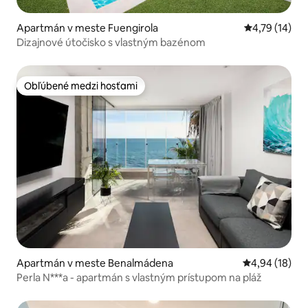
Apartmán v meste Fuengirola
Priemerné oh
4,79 (14)
Dizajnové útočisko s vlastným bazénom
Obľúbené medzi hosťami
Obľúbené medzi hosťami
Apartmán v meste Benalmádena
Priemerné oho
4,94 (18)
Perla N***a - apartmán s vlastným prístupom na pláž