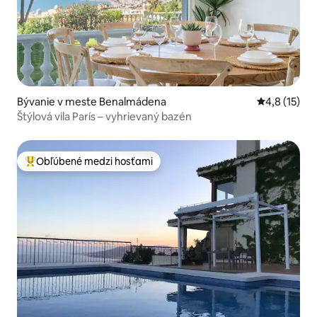
Bývanie v meste Benalmádena
Priemerné o
4,8 (15)
Štýlová vila París – vyhrievaný bazén
Obľúbené medzi hosťami
Najobľúbenejšie medzi hosťami