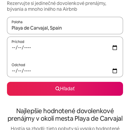
Rezervujte si jedinečné dovolenkové prenájmy,
bývania a mnoho iného na Airbnb
Poloha
Keď budú výsledky k dispozícii, môžete si ich prechádzať pom
Príchod
Odchod
Hľadať
Najlepšie hodnotené dovolenkové
prenájmy v okolí mesta Playa de Carvajal
Hostia sa zhodli: tieto pobyty sú vysoko hodnotené