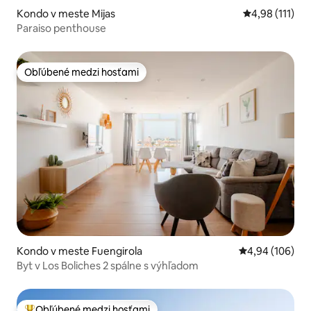
Kondo v meste Mijas
Priemerné oho
4,98 (111)
Paraiso penthouse
Obľúbené medzi hosťami
Obľúbené medzi hosťami
Kondo v meste Fuengirola
Priemerné ohod
4,94 (106)
Byt v Los Boliches 2 spálne s výhľadom
Obľúbené medzi hosťami