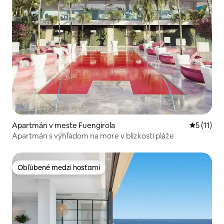
Apartmán v meste Fuengirola
Priemerné
5 (11)
Apartmán s výhľadom na more v blízkosti pláže
Obľúbené medzi hosťami
Obľúbené medzi hosťami