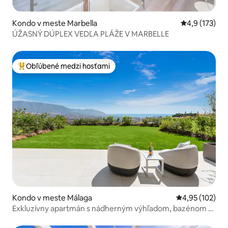
Kondo v meste Marbella
Priemerné oh
4,9 (173)
ÚŽASNÝ DÚPLEX VEDĽA PLÁŽE V MARBELLE
Obľúbené medzi hosťami
Najobľúbenejšie medzi hosťami
Kondo v meste Málaga
Priemerné ohod
4,95 (102)
Exkluzívny apartmán s nádherným výhľadom, bazénom a
golfom