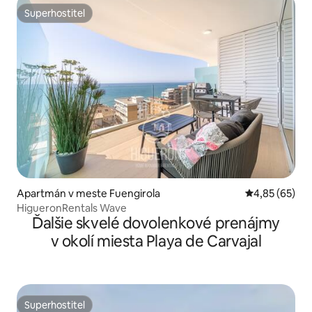
Superhostiteľ
Superhostiteľ
Apartmán v meste Fuengirola
Priemerné oho
4,85 (65)
HigueronRentals Wave
Ďalšie skvelé dovolenkové prenájmy
v okolí miesta Playa de Carvajal
Superhostiteľ
Superhostiteľ