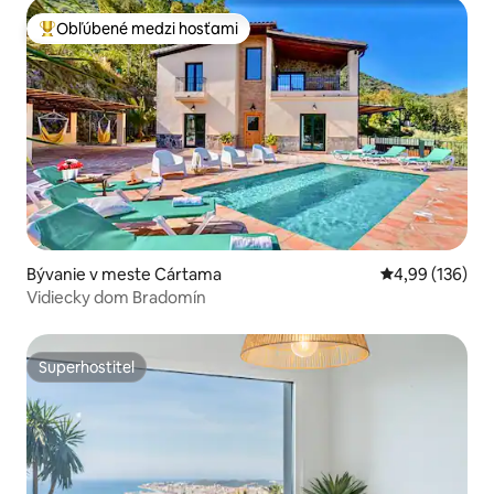
Obľúbené medzi hosťami
Najobľúbenejšie medzi hosťami
Bývanie v meste Cártama
Priemerné ohod
4,99 (136)
Vidiecky dom Bradomín
Superhostiteľ
Superhostiteľ