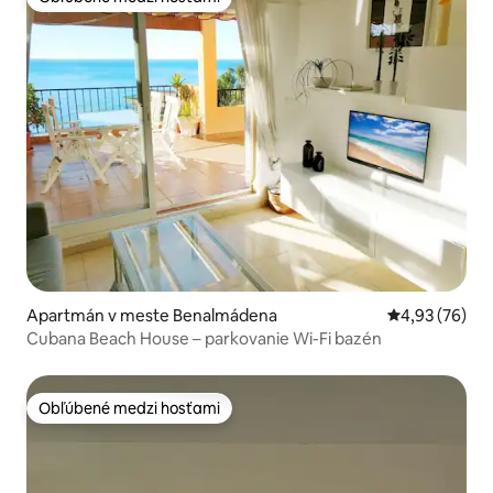
Obľúbené medzi hosťami
Apartmán v meste Benalmádena
Priemerné oho
4,93 (76)
Cubana Beach House – parkovanie Wi-Fi bazén
Obľúbené medzi hosťami
Obľúbené medzi hosťami