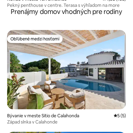
Pekný penthouse v centre. Terasa s výhľadom na more
Prenájmy domov vhodných pre rodiny
Obľúbené medzi hosťami
Obľúbené medzi hosťami
Bývanie v meste Sitio de Calahonda
Priemerné
5 (5)
Západ slnka v Calahonde