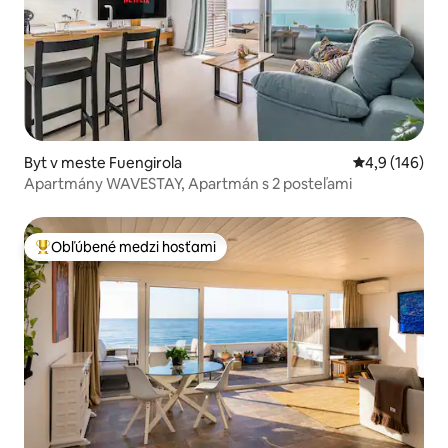
Byt v meste Fuengirola
Priemerné oho
4,9 (146)
Apartmány WAVESTAY, Apartmán s 2 posteľami
Obľúbené medzi hosťami
Najobľúbenejšie medzi hosťami