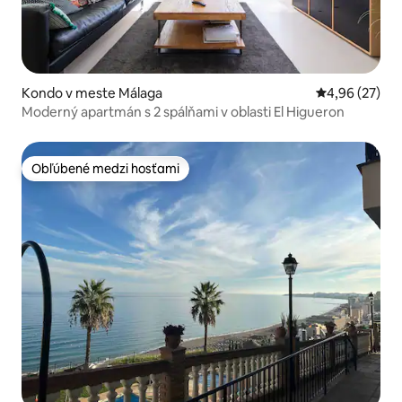
Kondo v meste Málaga
Priemerné oho
4,96 (27)
Moderný apartmán s 2 spálňami v oblasti El Higueron
Obľúbené medzi hosťami
Obľúbené medzi hosťami