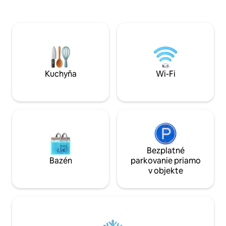
Savanna Beach es un lugar mágico,
najlepšími kúpeľm
decorado con mucho encanto y con
Spa, reštauráciami
todo lujo de detalles. Decorado en un
Padel a klubom W
estilo boho, natural y étnico. La
prístupový lístok.
iluminación por la noche es muy
autobus zastavuj
acogedora y romántica y las vistas son
zavezie vás na pl
increíbles. Las cristaleras del salón se
na vlakové nádraži
deslizan una sobre la otra y el balcón
tu je jedinečný záž
Kuchyňa
Wi-Fi
queda completamente abierto al mar. En
la zona de la terraza hay una gran cama
balinesa (180x180), un Jacuzzi
climatizado con iluminación nocturna y
una zona de asientos para poder
relajarte leyendo un libro o tomando un
cóctel. El apartamento dispone de dos
habitaciones con vistas al mar. Una de
Bezplatné
ellas está completamente acristalada
Bazén
parkovanie priamo
creando así un espacio amplio y
v objekte
luminoso. Tanto las cristaleras del salón
como las de las dos habitaciones
disponen de estores opacos
automáticos para así crear privacidad
entre una zona y otra a la hora de
dormir. Las dos camas de las