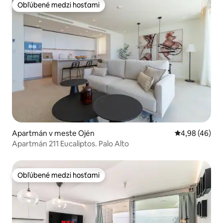
Obľúbené medzi hosťami
Obľúbené medzi hosťami
Apartmán v meste Ojén
Priemerné oho
4,98 (46)
Apartmán 211 Eucaliptos. Palo Alto
Obľúbené medzi hosťami
Obľúbené medzi hosťami