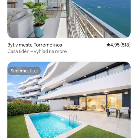
Byt v meste Torremolinos
Priemerné ohod
4,95 (518)
Casa Edén – výhľad na more
Superhostiteľ
Superhostiteľ