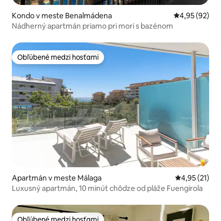
Kondo v meste Benalmádena
Priemerné oho
4,95 (92)
Nádherný apartmán priamo pri mori s bazénom
Obľúbené medzi hosťami
Obľúbené medzi hosťami
Apartmán v meste Málaga
Priemerné oh
4,95 (21)
Luxusný apartmán, 10 minút chôdze od pláže Fuengirola
Obľúbené medzi hosťami