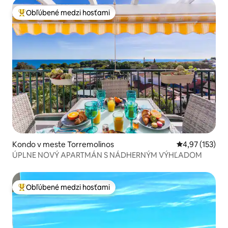
Obľúbené medzi hosťami
Najobľúbenejšie medzi hosťami
Kondo v meste Torremolinos
Priemerné ohod
4,97 (153)
ÚPLNE NOVÝ APARTMÁN S NÁDHERNÝM VÝHĽADOM
Obľúbené medzi hosťami
Najobľúbenejšie medzi hosťami