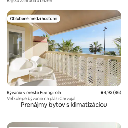
Rajská záhrada a bazén
Obľúbené medzi hosťami
Obľúbené medzi hosťami
Bývanie v meste Fuengirola
Priemerné oho
4,93 (86)
Veľkolepé bývanie na pláži Carvajal
Prenájmy bytov s klimatizáciou