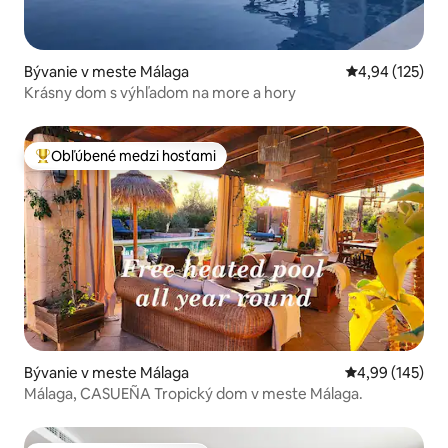
Bývanie v meste Málaga
Priemerné ohod
4,94 (125)
Krásny dom s výhľadom na more a hory
Obľúbené medzi hosťami
Najobľúbenejšie medzi hosťami
Bývanie v meste Málaga
Priemerné ohod
4,99 (145)
Málaga, CASUEÑA Tropický dom v meste Málaga.