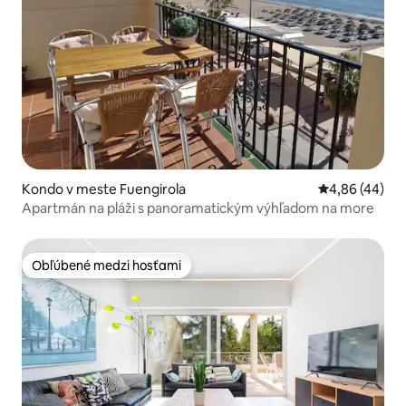
Kondo v meste Fuengirola
Priemerné oho
4,86 (44)
Apartmán na pláži s panoramatickým výhľadom na more
Obľúbené medzi hosťami
Obľúbené medzi hosťami