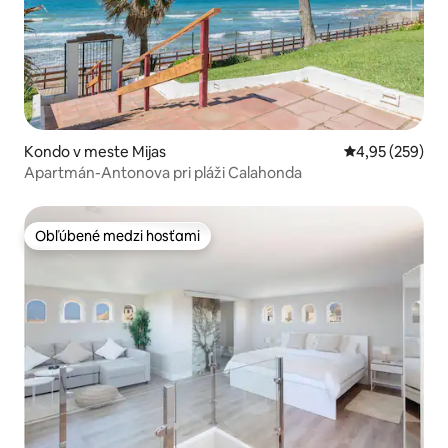
Kondo v meste Mijas
Priemerné ohod
4,95 (259)
Apartmán-Antonova pri pláži Calahonda
Obľúbené medzi hosťami
Obľúbené medzi hosťami