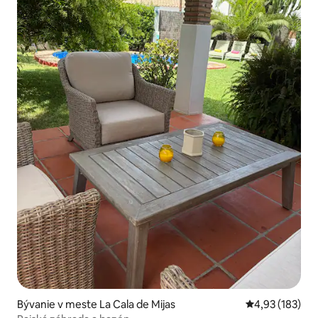
Bývanie v meste La Cala de Mijas
Priemerné ohod
4,93 (183)