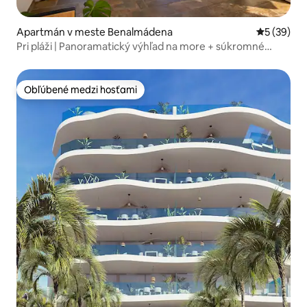
Apartmán v meste Benalmádena
Priemerné 
5 (39)
Pri pláži | Panoramatický výhľad na more + súkromné
parkovanie
Obľúbené medzi hosťami
Obľúbené medzi hosťami