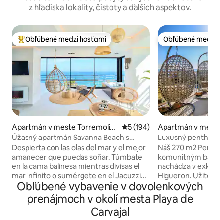
z hľadiska lokality, čistoty a ďalších aspektov.
Obľúbené medzi hosťami
Obľúbené medzi 
Najobľúbenejšie medzi hosťami
Obľúbené medzi 
Apartmán v meste Torremolin
Priemerné ohodnotenie 5 z 5
5 (194)
Apartmán v mest
os
dena
Úžasný apartmán Savanna Beach s
Luxusný penthouse
vírivkou
a výhľadom na mo
Despierta con las olas del mar y el mejor
Náš 270 m2 Pentho
amanecer que puedas soñar. Túmbate
komunitným bazé
en la cama balinesa mientras divisas el
nachádza v exklu
mar infinito o sumérgete en el Jacuzzi
Higueron. Užite s
Obľúbené vybavenie v dovolenkových
climatizado mientras te tomas una copa
na more, pešiu vz
de cava. El Savanna Beach está pensado
piesočnatých pláží
prenájmoch v okolí mesta Playa de
para pasar unas vacaciones relajantes en
hviezdičkový hotel
Carvajal
un lugar mágico y con encanto. El
bazénmi, ultra mo