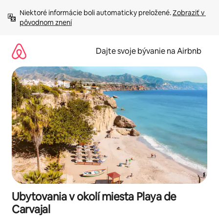
Preskočiť
Niektoré informácie boli automaticky preložené. 
Zobraziť v 
na
pôvodnom znení
obsah.
Dajte svoje bývanie na Airbnb
Ubytovania v okolí miesta Playa de
Carvajal