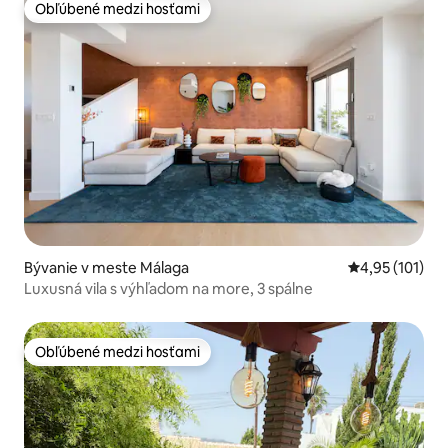
Obľúbené medzi hosťami
Obľúbené medzi hosťami
Bývanie v meste Málaga
Priemerné oho
4,95 (101)
Luxusná vila s výhľadom na more, 3 spálne
Obľúbené medzi hosťami
Obľúbené medzi hosťami