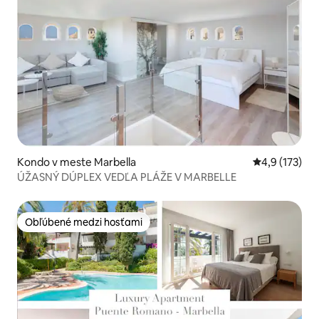
Kondo v meste Marbella
Priemerné oh
4,9 (173)
ÚŽASNÝ DÚPLEX VEDĽA PLÁŽE V MARBELLE
Obľúbené medzi hosťami
Obľúbené medzi hosťami