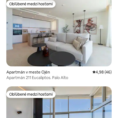
Obľúbené medzi hosťami
Obľúbené medzi hosťami
Apartmán v meste Ojén
Priemerné oho
4,98 (46)
Apartmán 211 Eucaliptos. Palo Alto
Obľúbené medzi hosťami
Obľúbené medzi hosťami