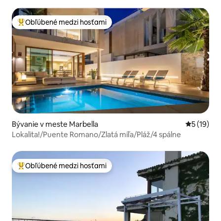
Obľúbené medzi hosťami
Najobľúbenejšie medzi hosťami
Bývanie v meste Marbella
Priemerné 
5 (19)
Lokalita!/Puente Romano/Zlatá míľa/Pláž/4 spálne
Obľúbené medzi hosťami
Najobľúbenejšie medzi hosťami