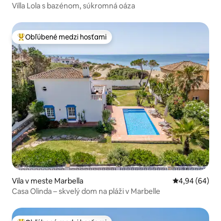
Villa Lola s bazénom, súkromná oáza
Obľúbené medzi hosťami
Najobľúbenejšie medzi hosťami
Vila v meste Marbella
Priemerné oho
4,94 (64)
Casa Olinda – skvelý dom na pláži v Marbelle