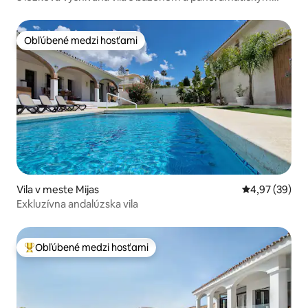
výhľadom na more
Obľúbené medzi hosťami
Obľúbené medzi hosťami
Vila v meste Mijas
Priemerné oho
4,97 (39)
Exkluzívna andalúzska vila
Obľúbené medzi hosťami
Najobľúbenejšie medzi hosťami