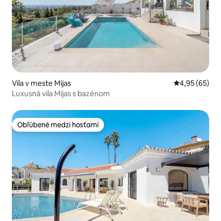
Vila v meste Mijas
Priemerné oho
4,95 (65)
Luxusná vila Mijas s bazénom
Obľúbené medzi hosťami
Obľúbené medzi hosťami