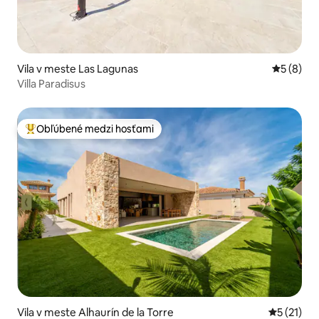
Vila v meste Las Lagunas
Priemerné
5 (8)
Villa Paradisus
Obľúbené medzi hosťami
Najobľúbenejšie medzi hosťami
Vila v meste Alhaurín de la Torre
Priemerné
5 (21)