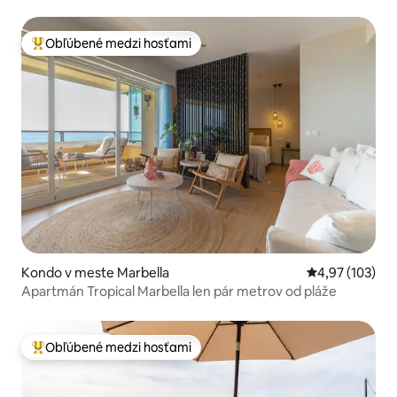
Obľúbené medzi hosťami
Najobľúbenejšie medzi hosťami
Kondo v meste Marbella
Priemerné ohod
4,97 (103)
Apartmán Tropical Marbella len pár metrov od pláže
Obľúbené medzi hosťami
Najobľúbenejšie medzi hosťami