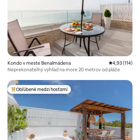
Kondo v meste Benalmádena
Priemerné oho
4,93 (114)
Neprekonateľný výhľad na more 20 metrov od pláže
Obľúbené medzi hosťami
Najobľúbenejšie medzi hosťami