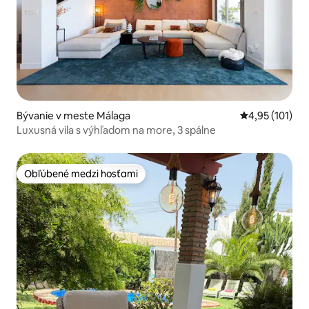
Bývanie v meste Málaga
Priemerné oho
4,95 (101)
Luxusná vila s výhľadom na more, 3 spálne
Obľúbené medzi hosťami
Obľúbené medzi hosťami