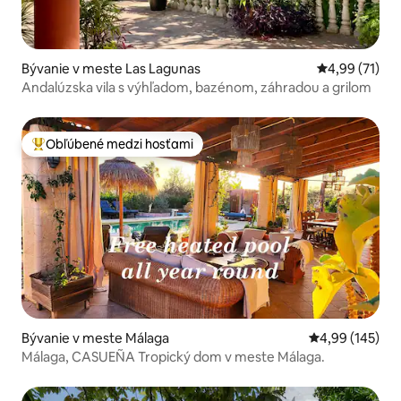
Bývanie v meste Las Lagunas
Priemerné oho
4,99 (71)
Andalúzska vila s výhľadom, bazénom, záhradou a grilom
Obľúbené medzi hosťami
Najobľúbenejšie medzi hosťami
Bývanie v meste Málaga
Priemerné ohod
4,99 (145)
Málaga, CASUEÑA Tropický dom v meste Málaga.