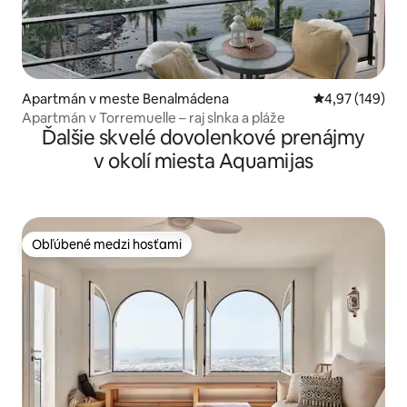
Apartmán v meste Benalmádena
Priemerné ohod
4,97 (149)
Apartmán v Torremuelle – raj slnka a pláže
Ďalšie skvelé dovolenkové prenájmy
v okolí miesta Aquamijas
Obľúbené medzi hosťami
Obľúbené medzi hosťami