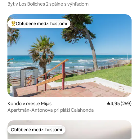
Byt v Los Boliches 2 spálne s výhľadom
Obľúbené medzi hosťami
Najobľúbenejšie medzi hosťami
Kondo v meste Mijas
Priemerné ohod
4,95 (259)
Apartmán-Antonova pri pláži Calahonda
Obľúbené medzi hosťami
Obľúbené medzi hosťami