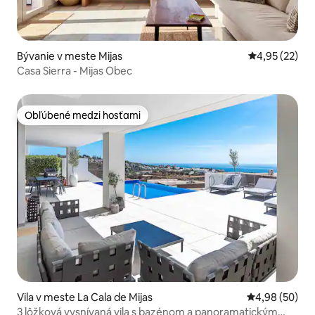
Bývanie v meste Mijas
Priemerné oho
4,95 (22)
Casa Sierra - Mijas Obec
Obľúbené medzi hosťami
Obľúbené medzi hosťami
Vila v meste La Cala de Mijas
Priemerné oho
4,98 (50)
3 lôžková vysnívaná vila s bazénom a panoramatickým