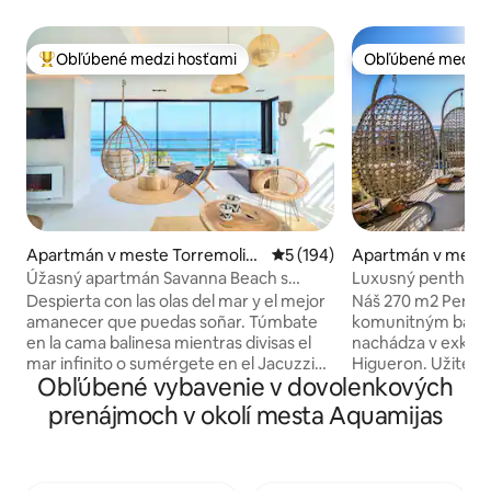
Obľúbené medzi hosťami
Obľúbené medzi 
Najobľúbenejšie medzi hosťami
Obľúbené medzi 
Apartmán v meste Torremolin
Priemerné ohodnotenie 5 z 5
5 (194)
Apartmán v mest
os
dena
Úžasný apartmán Savanna Beach s
Luxusný penthouse
vírivkou
a výhľadom na mo
Despierta con las olas del mar y el mejor
Náš 270 m2 Pentho
amanecer que puedas soñar. Túmbate
komunitným bazé
en la cama balinesa mientras divisas el
nachádza v exklu
mar infinito o sumérgete en el Jacuzzi
Higueron. Užite s
Obľúbené vybavenie v dovolenkových
climatizado mientras te tomas una copa
na more, pešiu vz
de cava. El Savanna Beach está pensado
piesočnatých pláží
prenájmoch v okolí mesta Aquamijas
para pasar unas vacaciones relajantes en
hviezdičkový hotel
un lugar mágico y con encanto. El
bazénmi, ultra mo
Savanna Beach es un lugar mágico,
najlepšími kúpeľm
decorado con mucho encanto y con
Spa, reštauráciami