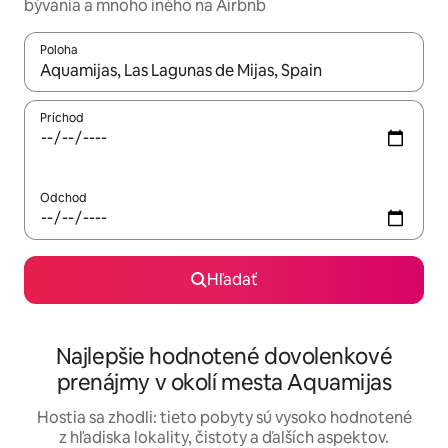
bývania a mnoho iného na Airbnb
Poloha
Keď budú výsledky k dispozícii, môžete si ich prechádzať pom
Príchod
Odchod
Hľadať
Najlepšie hodnotené dovolenkové
prenájmy v okolí mesta Aquamijas
Hostia sa zhodli: tieto pobyty sú vysoko hodnotené
z hľadiska lokality, čistoty a ďalších aspektov.