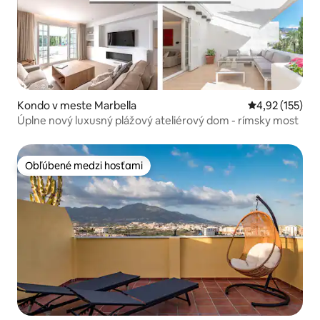
Kondo v meste Marbella
Priemerné ohod
4,92 (155)
Úplne nový luxusný plážový ateliérový dom - rímsky most
Obľúbené medzi hosťami
Obľúbené medzi hosťami