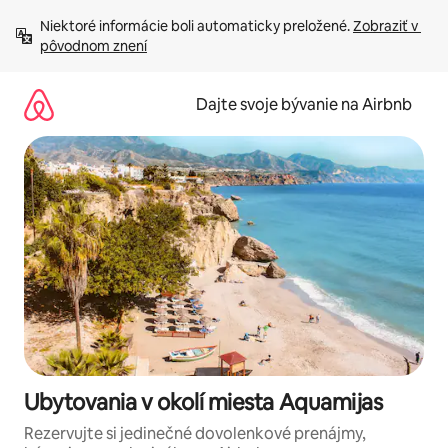
Preskočiť
Niektoré informácie boli automaticky preložené. 
Zobraziť v 
na
pôvodnom znení
obsah.
Dajte svoje bývanie na Airbnb
Ubytovania v okolí miesta Aquamijas
Rezervujte si jedinečné dovolenkové prenájmy,