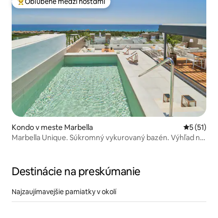
Obľúbené medzi hosťami
Najobľúbenejšie medzi hosťami
Kondo v meste Marbella
Priemerné
5 (51)
Marbella Unique. Súkromný vykurovaný bazén. Výhľad na
more
Destinácie na preskúmanie
Najzaujímavejšie pamiatky v okolí