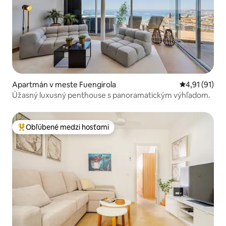
Apartmán v meste Fuengirola
Priemerné oh
4,91 (91)
Úžasný luxusný penthouse s panoramatickým výhľadom.
Obľúbené medzi hosťami
Najobľúbenejšie medzi hosťami