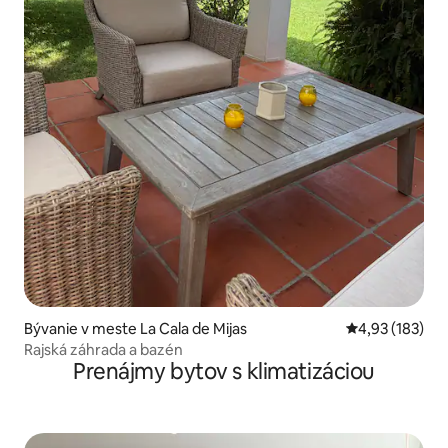
Bývanie v meste La Cala de Mijas
Priemerné ohod
4,93 (183)
Rajská záhrada a bazén
Prenájmy bytov s klimatizáciou