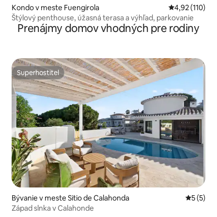
Kondo v meste Fuengirola
Priemerné oho
4,92 (110)
Štýlový penthouse, úžasná terasa a výhľad, parkovanie
Prenájmy domov vhodných pre rodiny
Superhostiteľ
Superhostiteľ
Bývanie v meste Sitio de Calahonda
Priemerné
5 (5)
Západ slnka v Calahonde