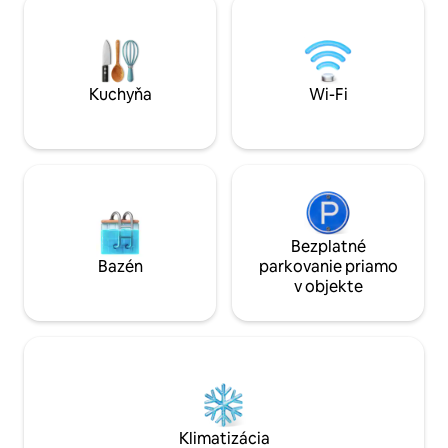
todo lujo de detalles. Decorado en un
Padel a klubom W
estilo boho, natural y étnico. La
prístupový lístok.
iluminación por la noche es muy
autobus zastavuj
acogedora y romántica y las vistas son
zavezie vás na pl
increíbles. Las cristaleras del salón se
na vlakové nádraži
Kuchyňa
Wi-Fi
deslizan una sobre la otra y el balcón
tu je jedinečný záž
queda completamente abierto al mar. En
la zona de la terraza hay una gran cama
balinesa (180x180), un Jacuzzi
climatizado con iluminación nocturna y
una zona de asientos para poder
relajarte leyendo un libro o tomando un
cóctel. El apartamento dispone de dos
Bezplatné
habitaciones con vistas al mar. Una de
Bazén
parkovanie priamo
ellas está completamente acristalada
v objekte
creando así un espacio amplio y
luminoso. Tanto las cristaleras del salón
como las de las dos habitaciones
disponen de estores opacos
automáticos para así crear privacidad
entre una zona y otra a la hora de
dormir. Las dos camas de las
habitaciones son de 150x190 con buenos
Klimatizácia