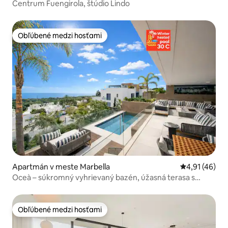
Centrum Fuengirola, štúdio Lindo
Obľúbené medzi hosťami
Obľúbené medzi hosťami
Apartmán v meste Marbella
Priemerné oho
4,91 (46)
Oceà – súkromný vyhrievaný bazén, úžasná terasa s
výhľadom na more
Obľúbené medzi hosťami
Obľúbené medzi hosťami