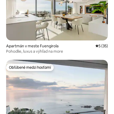
Apartmán v meste Fuengirola
Priemerné 
5 (35)
Pohodlie, luxus a výhľad na more
Obľúbené medzi hosťami
Obľúbené medzi hosťami