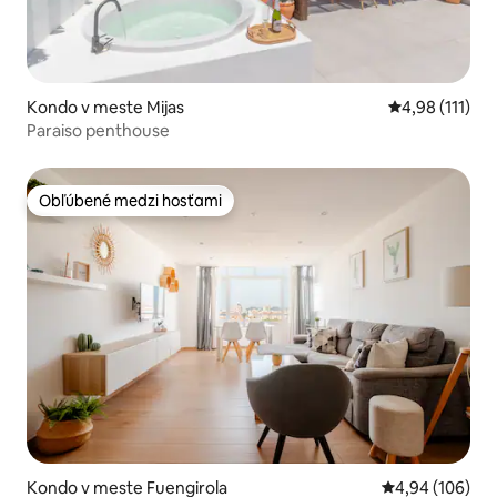
Kondo v meste Mijas
Priemerné oho
4,98 (111)
Paraiso penthouse
Obľúbené medzi hosťami
Obľúbené medzi hosťami
Kondo v meste Fuengirola
Priemerné ohod
4,94 (106)