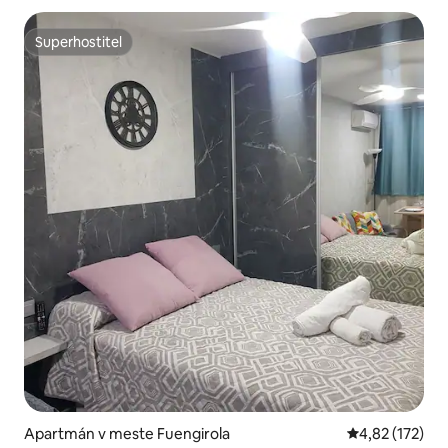
Superhostiteľ
Superhostiteľ
Apartmán v meste Fuengirola
Priemerné ohod
4,82 (172)