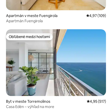
Apartmán v meste Fuengirola
Priemerné ohod
4,97 (109)
Apartmán Fuengirola
Obľúbené medzi hosťami
Obľúbené medzi hosťami
Byt v meste Torremolinos
Priemerné ohod
4,95 (517)
Casa Edén – výhľad na more