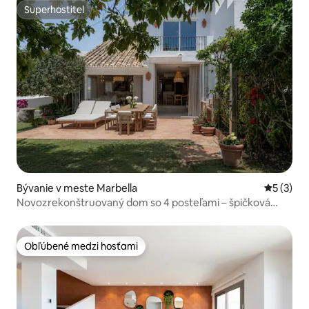
Superhostiteľ
Superhostiteľ
Bývanie v meste Marbella
Priemerné
5 (3)
Novozrekonštruovaný dom so 4 posteľami – špičková
poloha
Obľúbené medzi hosťami
Obľúbené medzi hosťami