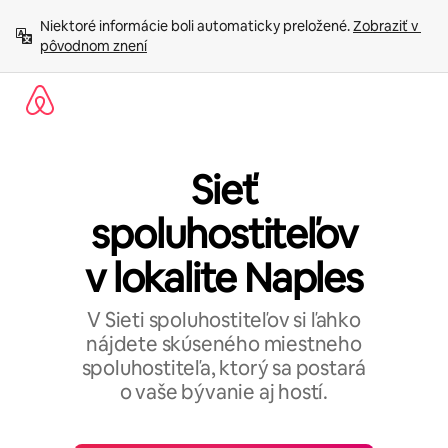
Preskočiť
Niektoré informácie boli automaticky preložené. 
Zobraziť v 
na
pôvodnom znení
obsah.
Sieť
spoluhostiteľov
v lokalite Naples
V Sieti spoluhostiteľov si ľahko
nájdete skúseného miestneho
spoluhostiteľa, ktorý sa postará
o vaše bývanie aj hostí.