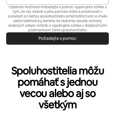
Výberom možnosti Požiadajte o pomoc vyjadrujete súhlas s
tým, že vás Airbnb a jeho partneri môžu kontaktovať v
súvislosti so Sieťou spoluhostiteľov prostredníctvom e-mailu
alebo telefonicky, beriete na vedomie
zásady ochrany
osobných údajov
Airbnb a vyjadrujete súhlas s
dodatočnými
podmienkami Siete spoluhostiteľov.
Požiadajte o pomoc
Spoluhostitelia môžu
pomáhať s jednou
vecou alebo aj so
všetkým