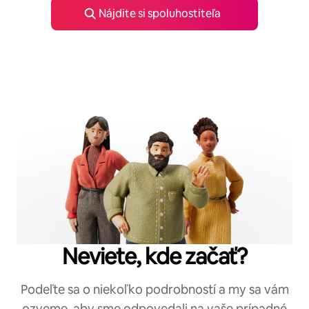
Nájdite si spoluhostiteľa
Neviete, kde začať?
Podeľte sa o niekoľko podrobností a my sa vám
ozveme, aby sme odpovedali na vaše prípadné