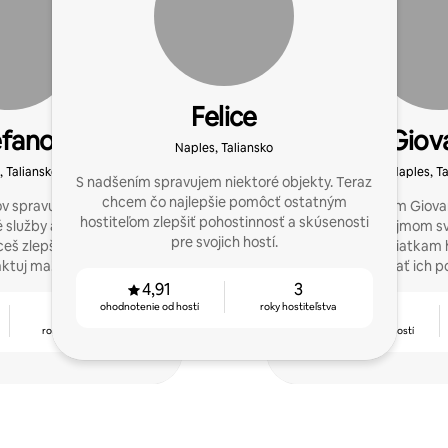
Felice
efano
Giov
Naples, Taliansko
, Taliansko
Naples, Ta
S nadšením spravujem niektoré objekty. Teraz
chcem čo najlepšie pomôcť ostatným
ov spravujem CV a LT,
Dobrý deň, som Giova
hostiteľom zlepšiť pohostinnosť a skúsenosti
é služby a som concierge
začal prenájmom sv
pre svojich hostí.
eš zlepšiť svoj výkon,
pomáham desiatkam ho
ktuj ma!
spravovať ich p
4,91
3
ohodnotenie od hostí
roky hostiteľstva
5
4,84
rokov hostiteľstva
ohodnotenie od hostí