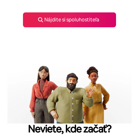
Nájdite si spoluhostiteľa
Neviete, kde začať?