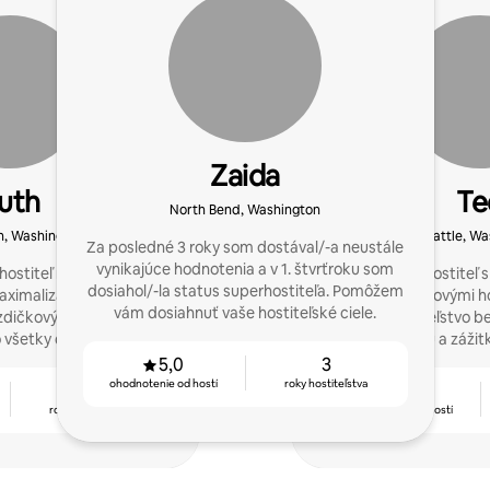
Zaida
uth
Te
North Bend, Washington
, Washington
Seattle, Wa
Za posledné 3 roky som dostával/-a neustále
vynikajúce hodnotenia a v 1. štvrťroku som
ostiteľ na Airbnb, ktorý
Superhostiteľ s
dosiahol/-la status superhostiteľa. Pomôžem
ximalizáciu príjmov a
päťhviezdičkovými h
vám dosiahnuť vaše hostiteľské ciele.
zdičkových zážitkov pre
ponúka hostiteľstvo be
 všetky detaily, aby ste
komunikáciu a zážitk
iť bez stresu.
ktorým sú bývani
5,0
3
ohodnotenie od hostí
roky hostiteľstva
3
4,97
roky hostiteľstva
ohodnotenie od hostí