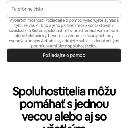
Telefónne číslo
Výberom možnosti Požiadajte o pomoc vyjadrujete súhlas s
tým, že vás Airbnb a jeho partneri môžu kontaktovať v
súvislosti so Sieťou spoluhostiteľov prostredníctvom e-mailu
alebo telefonicky, beriete na vedomie
zásady ochrany
osobných údajov
Airbnb a vyjadrujete súhlas s
dodatočnými
podmienkami Siete spoluhostiteľov.
Požiadajte o pomoc
Spoluhostitelia môžu
pomáhať s jednou
vecou alebo aj so