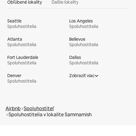
Obľúbené lokality
Ďalšie lokality
Seattle
Los Angeles
Spoluhostitelia
Spoluhostitelia
Atlanta
Bellevue
Spoluhostitelia
Spoluhostitelia
Fort Lauderdale
Dallas
Spoluhostitelia
Spoluhostitelia
Denver
Zobraziť viac
Spoluhostitelia
Airbnb
Spoluhostiteľ
Spoluhostitelia v lokalite Sammamish