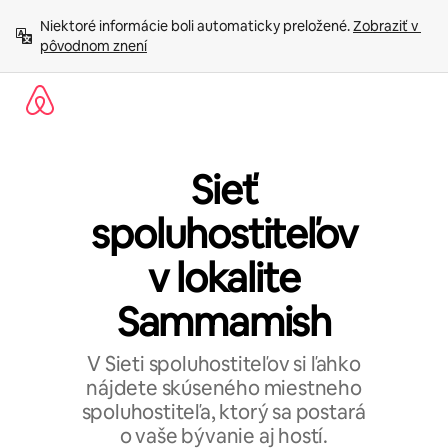
Preskočiť
Niektoré informácie boli automaticky preložené. 
Zobraziť v 
na
pôvodnom znení
obsah.
Sieť
spoluhostiteľov
v lokalite
Sammamish
V Sieti spoluhostiteľov si ľahko
nájdete skúseného miestneho
spoluhostiteľa, ktorý sa postará
o vaše bývanie aj hostí.