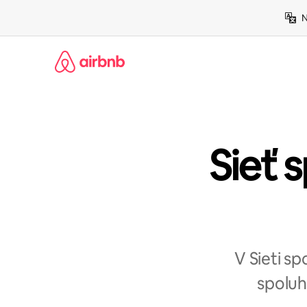
Preskočiť
N
na
obsah.
Sieť s
V Sieti s
spoluh