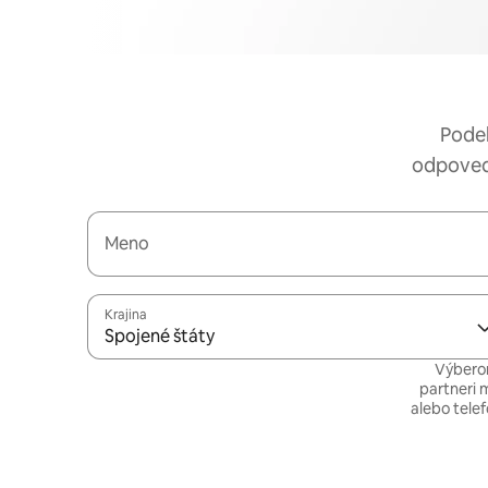
Podeľ
odpoveda
Meno
Krajina
Spojené štáty
Výberom
partneri 
alebo tele