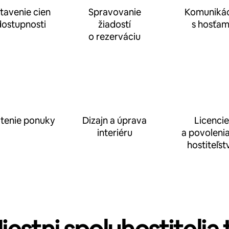
tavenie cien
Spravovanie
Komunikác
dostupnosti
žiadostí
s hosťam
o rezerváciu
tenie ponuky
Dizajn a úprava
Licencie
interiéru
a povolenia
hostiteľst