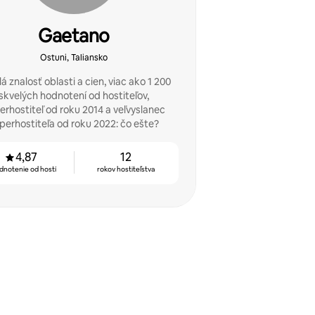
Gaetano
Ostuni, Taliansko
á znalosť oblasti a cien, viac ako 1 200
skvelých hodnotení od hostiteľov,
erhostiteľ od roku 2014 a veľvyslanec
perhostiteľa od roku 2022: čo ešte?
4,87
12
dnotenie od hostí
rokov hostiteľstva