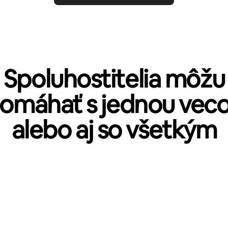
Spoluhostitelia môžu
omáhať s jednou vec
alebo aj so všetkým