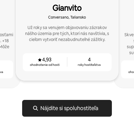
Gianvito
Conversano, Taliansko
Už roky sa venujem objavovaniu zázrakov
nášho územia pre tých, ktorí nás navštívia, s
hosťami
Skvel
cieľom vytvoriť nezabudnuteľné zážitky.
. +18
 Môže
sup
su
4,93
4
ohodnotenie od hostí
roky hostiteľstva
tva
oho
Nájdite si spoluhostiteľa