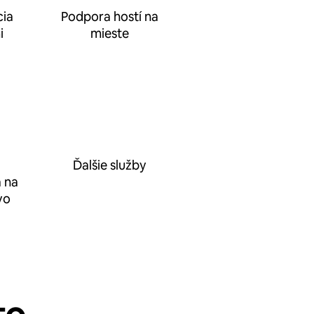
ia
Podpora hostí na
i
mieste
Ďalšie služby
 na
vo