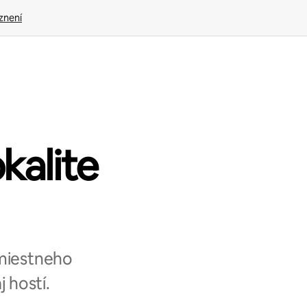
znení
okalite
 miestneho
 hostí.