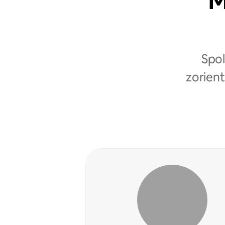
M
Spol
zorient