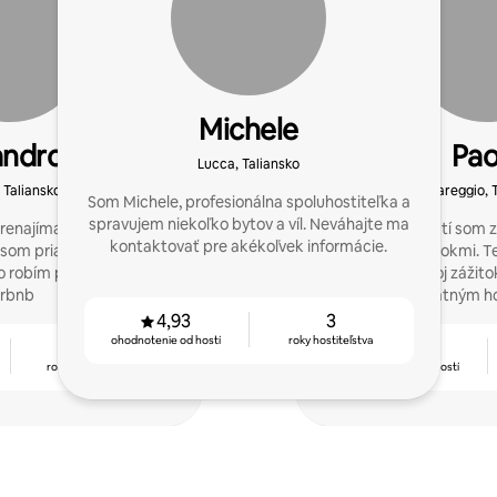
Michele
andro
Pao
Lucca, Taliansko
 Taliansko
Viareggio, 
Som Michele, profesionálna spoluhostiteľka a
spravujem niekoľko bytov a víl. Neváhajte ma
prenajímame náš domov
Izba pre hostí som 
kontaktovať pre akékoľvek informácie.
 som priateľom zverejniť
niekoľkými rokmi. T
 robím pre priateľov z
sprístupniť svoj záži
irbnb
ostatným ho
4,93
3
ohodnotenie od hostí
roky hostiteľstva
12
4,85
rokov hostiteľstva
ohodnotenie od hostí