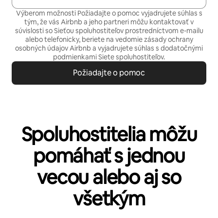
Výberom možnosti Požiadajte o pomoc vyjadrujete súhlas s
tým, že vás Airbnb a jeho partneri môžu kontaktovať v
súvislosti so Sieťou spoluhostiteľov prostredníctvom e-mailu
alebo telefonicky, beriete na vedomie
zásady ochrany
osobných údajov
Airbnb a vyjadrujete súhlas s
dodatočnými
podmienkami Siete spoluhostiteľov.
Požiadajte o pomoc
Spoluhostitelia môžu
pomáhať s jednou
vecou alebo aj so
všetkým