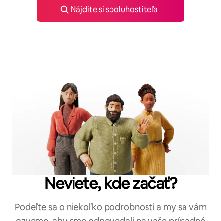
Nájdite si spoluhostiteľa
Neviete, kde začať?
Podeľte sa o niekoľko podrobností a my sa vám
ozveme, aby sme odpovedali na vaše prípadné