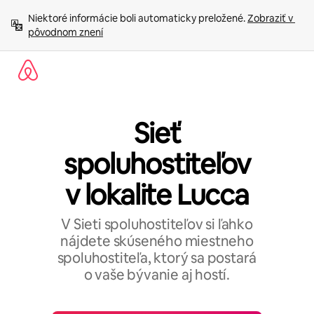
Preskočiť
Niektoré informácie boli automaticky preložené. 
Zobraziť v 
na
pôvodnom znení
obsah.
Sieť
spoluhostiteľov
v lokalite Lucca
V Sieti spoluhostiteľov si ľahko
nájdete skúseného miestneho
spoluhostiteľa, ktorý sa postará
o vaše bývanie aj hostí.