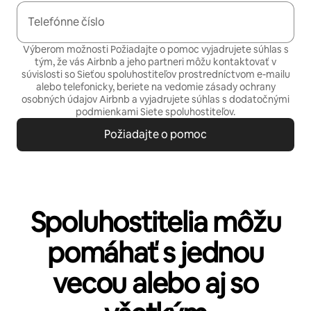
Telefónne číslo
Výberom možnosti Požiadajte o pomoc vyjadrujete súhlas s
tým, že vás Airbnb a jeho partneri môžu kontaktovať v
súvislosti so Sieťou spoluhostiteľov prostredníctvom e-mailu
alebo telefonicky, beriete na vedomie
zásady ochrany
osobných údajov
Airbnb a vyjadrujete súhlas s
dodatočnými
podmienkami Siete spoluhostiteľov.
Požiadajte o pomoc
Spoluhostitelia môžu
pomáhať s jednou
vecou alebo aj so