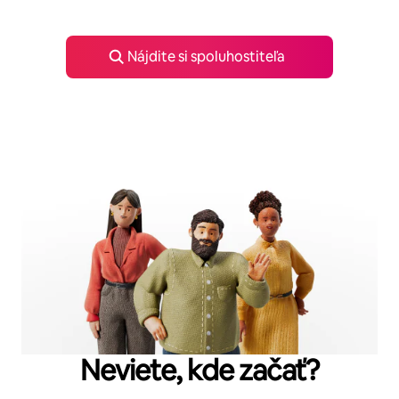
Nájdite si spoluhostiteľa
Neviete, kde začať?