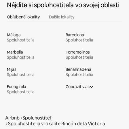
Nájdite si spoluhostiteľa vo svojej oblasti
Obľúbené lokality
Ďalšie lokality
Málaga
Barcelona
Spoluhostitelia
Spoluhostitelia
Marbella
Torremolinos
Spoluhostitelia
Spoluhostitelia
Mijas
Benalmádena
Spoluhostitelia
Spoluhostitelia
Fuengirola
Zobraziť viac
Spoluhostitelia
Airbnb
Spoluhostiteľ
Spoluhostitelia v lokalite Rincón de la Victoria