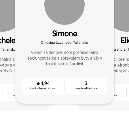
Simone
chele
El
Chiesina Uzzanese, Taliansko
 Taliansko
Florencia, 
Volám sa Simone, som profesionálna
spoluhostiteľka a spravujem byty a vily v
onálna spoluhostiteľka a
Vždy k dispozícii pre n
Toskánsku a Sardínii.
ytov a víl. Neváhajte ma
ich vzali do sveta Airb
kékoľvek informácie.
o úplnú sprá
4,94
3
ohodnotenie od hostí
roky hostiteľstva
3
4,76
roky hostiteľstva
ohodnotenie od hostí