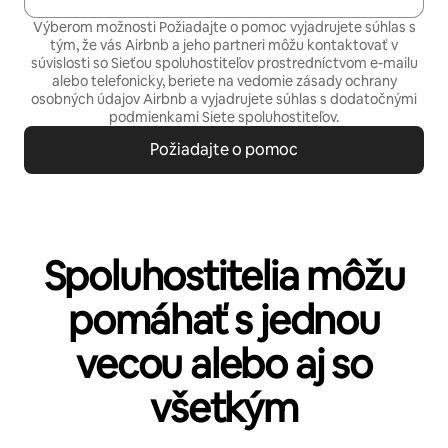
Výberom možnosti Požiadajte o pomoc vyjadrujete súhlas s
tým, že vás Airbnb a jeho partneri môžu kontaktovať v
súvislosti so Sieťou spoluhostiteľov prostredníctvom e-mailu
alebo telefonicky, beriete na vedomie
zásady ochrany
osobných údajov
Airbnb a vyjadrujete súhlas s
dodatočnými
podmienkami Siete spoluhostiteľov.
Požiadajte o pomoc
Spoluhostitelia môžu
pomáhať s jednou
vecou alebo aj so
všetkým