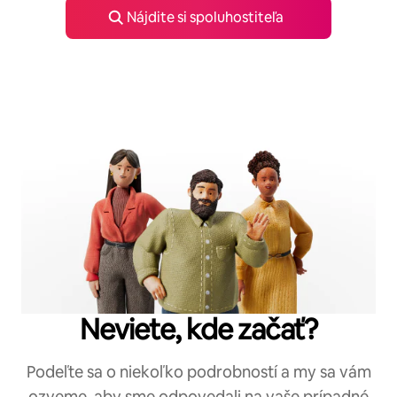
Nájdite si spoluhostiteľa
Neviete, kde začať?
Podeľte sa o niekoľko podrobností a my sa vám
ozveme, aby sme odpovedali na vaše prípadné