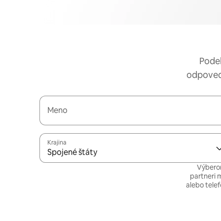
Podeľ
odpoveda
Meno
Krajina
Spojené štáty
Výberom
partneri 
alebo tele