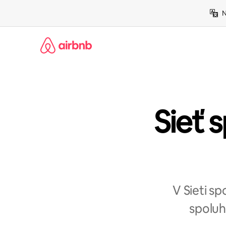
Preskočiť
N
na
obsah.
Sieť s
V Sieti s
spoluh