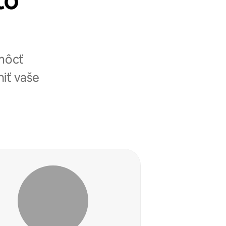
to
omôcť
niť vaše