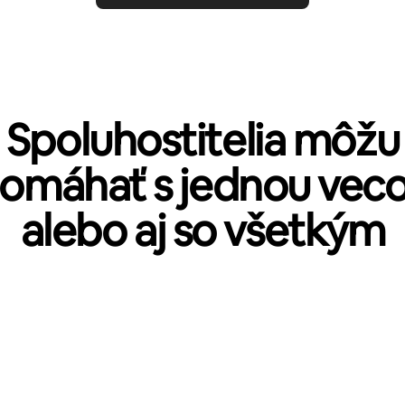
Spoluhostitelia môžu
omáhať s jednou vec
alebo aj so všetkým