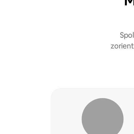
M
Spol
zorient