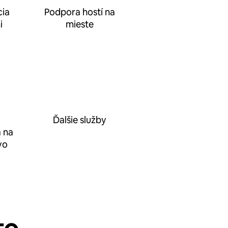
ia
Podpora hostí na
i
mieste
Ďalšie služby
 na
vo