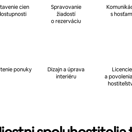
tavenie cien
Spravovanie
Komunikác
dostupnosti
žiadostí
s hosťam
o rezerváciu
tenie ponuky
Dizajn a úprava
Licencie
interiéru
a povolenia
hostiteľst