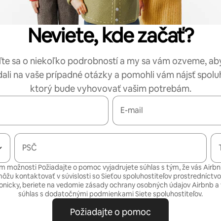
Neviete, kde začať?
te sa o niekoľko podrobností a my sa vám ozveme, a
li na vaše prípadné otázky a pomohli vám nájsť spoluh
ktorý bude vyhovovať vašim potrebám.
E-mail
PSČ
 možnosti Požiadajte o pomoc vyjadrujete súhlas s tým, že vás Airbn
môžu kontaktovať v súvislosti so Sieťou spoluhostiteľov prostredníctv
fonicky, beriete na vedomie
zásady ochrany osobných údajov
Airbnb a 
súhlas s
dodatočnými podmienkami Siete spoluhostiteľov.
Požiadajte o pomoc