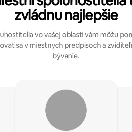
iestni spoluhostitelia 
zvládnu najlepšie
uhostitelia vo vašej oblasti vám môžu p
ovať sa v miestnych predpisoch a zviditeľ
bývanie.