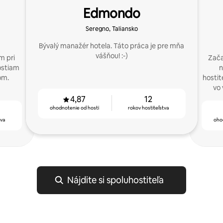
Edmondo
Seregno, Taliansko
Bývalý manažér hotela. Táto práca je pre mňa
vášňou! :-)
m pri
Zača
ostiam
n
om.
hostit
vo 
4,87
12
ohodnotenie od hostí
rokov hostiteľstva
tva
oho
Nájdite si spoluhostiteľa