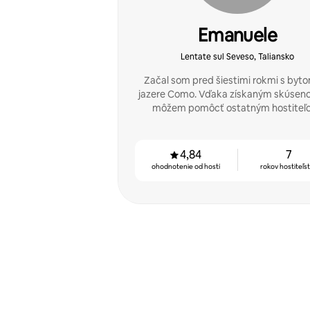
Emanuele
Lentate sul Seveso, Taliansko
Začal som pred šiestimi rokmi s byto
jazere Como. Vďaka získaným skúsen
môžem pomôcť ostatným hostiteľ
4,84
7
ohodnotenie od hostí
rokov hostiteľs