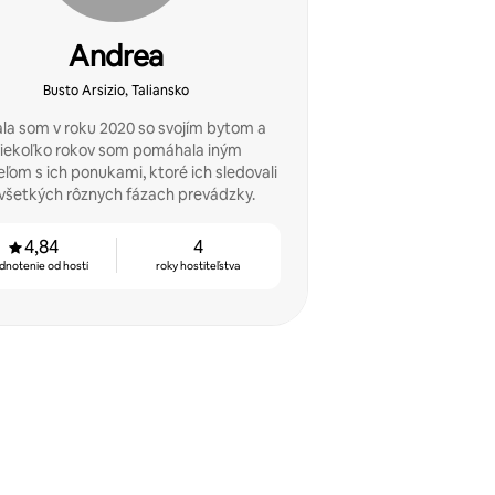
Andrea
Busto Arsizio, Taliansko
la som v roku 2020 so svojím bytom a
iekoľko rokov som pomáhala iným
eľom s ich ponukami, ktoré ich sledovali
všetkých rôznych fázach prevádzky.
4,84
4
dnotenie od hostí
roky hostiteľstva