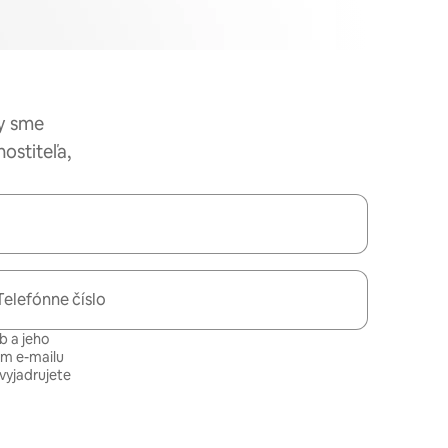
by sme
ostiteľa,
Telefónne číslo
b a jeho
om e-mailu
vyjadrujete