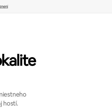
znení
okalite
 miestneho
 hostí.