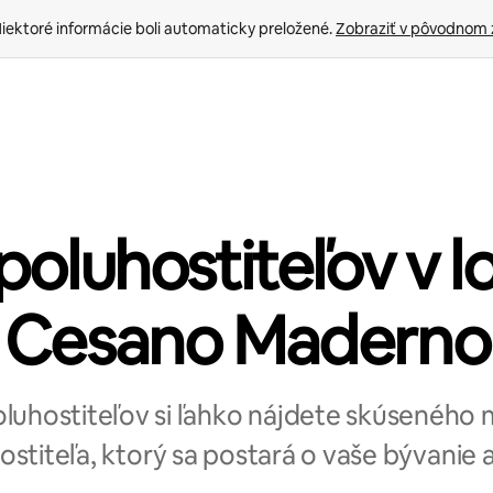
iektoré informácie boli automaticky preložené. 
Zobraziť v pôvodnom 
poluhostiteľov v l
Cesano Maderno
poluhostiteľov si ľahko nájdete skúseného
ostiteľa, ktorý sa postará o vaše bývanie aj