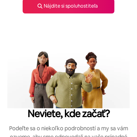
Nájdite si spoluhostiteľa
Neviete, kde začať?
Podeľte sa o niekoľko podrobností a my sa vám
ozveme, aby sme odpovedali na vaše prípadné