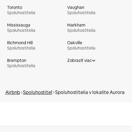
Toronto
Vaughan
Spoluhostitelia
Spoluhostitelia
Mississauga
Markham
Spoluhostitelia
Spoluhostitelia
Richmond Hill
Oakville
Spoluhostitelia
Spoluhostitelia
Brampton
Zobraziť viac
Spoluhostitelia
Airbnb
Spoluhostiteľ
Spoluhostitelia v lokalite Aurora