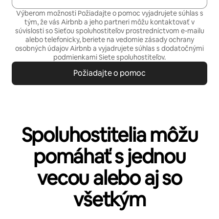
Výberom možnosti Požiadajte o pomoc vyjadrujete súhlas s
tým, že vás Airbnb a jeho partneri môžu kontaktovať v
súvislosti so Sieťou spoluhostiteľov prostredníctvom e-mailu
alebo telefonicky, beriete na vedomie
zásady ochrany
osobných údajov
Airbnb a vyjadrujete súhlas s
dodatočnými
podmienkami Siete spoluhostiteľov.
Požiadajte o pomoc
Spoluhostitelia môžu
pomáhať s jednou
vecou alebo aj so
všetkým