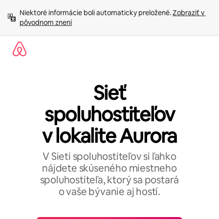
Preskočiť
Niektoré informácie boli automaticky preložené. 
Zobraziť v 
na
pôvodnom znení
obsah.
Sieť
spoluhostiteľov
v lokalite Aurora
V Sieti spoluhostiteľov si ľahko
nájdete skúseného miestneho
spoluhostiteľa, ktorý sa postará
o vaše bývanie aj hostí.