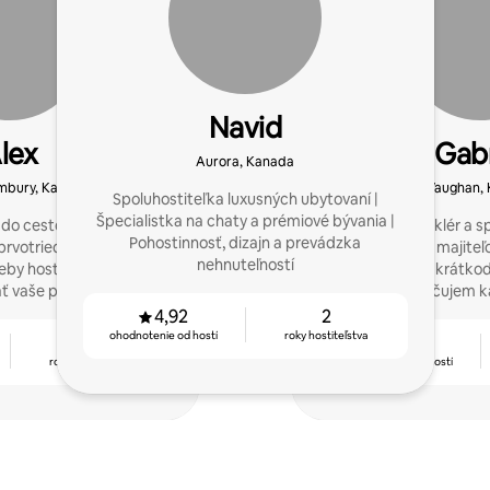
Navid
lex
Gabr
Aurora, Kanada
imbury, Kanada
Vaughan,
Spoluhostiteľka luxusných ubytovaní |
Špecialistka na chaty a prémiové bývania |
do cestovania sa stal
Som realitný maklér a s
Pohostinnosť, dizajn a prevádzka
rvotriedne služby, ktoré
a pomáham majiteľ
nehnuteľností
eby hostí už roky. Poďme
výkonnosť ich krátko
ať vaše podnikanie!
zároveň im uľahčujem k
ich sp
4,92
2
ohodnotenie od hostí
roky hostiteľstva
3
4,96
roky hostiteľstva
ohodnotenie od hostí