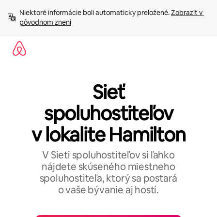
Preskočiť
Niektoré informácie boli automaticky preložené. 
Zobraziť v 
na
pôvodnom znení
obsah.
Sieť
spoluhostiteľov
v lokalite Hamilton
V Sieti spoluhostiteľov si ľahko
nájdete skúseného miestneho
spoluhostiteľa, ktorý sa postará
o vaše bývanie aj hostí.