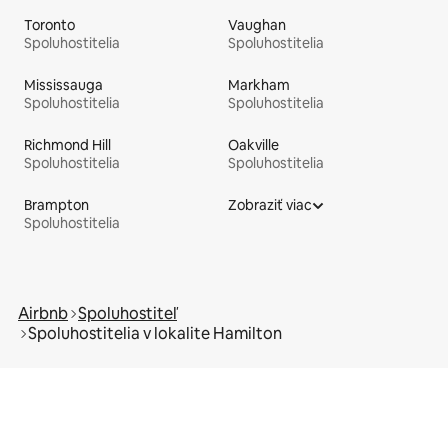
Toronto
Vaughan
Spoluhostitelia
Spoluhostitelia
Mississauga
Markham
Spoluhostitelia
Spoluhostitelia
Richmond Hill
Oakville
Spoluhostitelia
Spoluhostitelia
Brampton
Zobraziť viac
Spoluhostitelia
Airbnb
Spoluhostiteľ
Spoluhostitelia v lokalite Hamilton