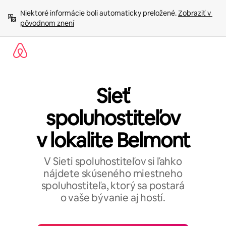
Preskočiť
Niektoré informácie boli automaticky preložené. 
Zobraziť v 
na
pôvodnom znení
obsah.
Sieť
spoluhostiteľov
v lokalite Belmont
V Sieti spoluhostiteľov si ľahko
nájdete skúseného miestneho
spoluhostiteľa, ktorý sa postará
o vaše bývanie aj hostí.