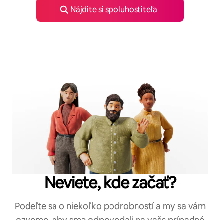
Nájdite si spoluhostiteľa
Neviete, kde začať?
Podeľte sa o niekoľko podrobností a my sa vám
ozveme, aby sme odpovedali na vaše prípadné