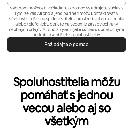
Výberom možnosti Požiadajte o pomoc vyjadrujete súhlas s
tým, že vás Airbnb a jeho partneri môžu kontaktovať v
súvislosti so Sieťou spoluhostiteľov prostredníctvom e-mailu
alebo telefonicky, beriete na vedomie
zásady ochrany
osobných údajov
Airbnb a vyjadrujete súhlas s
dodatočnými
podmienkami Siete spoluhostiteľov.
Požiadajte o pomoc
Spoluhostitelia môžu
pomáhať s jednou
vecou alebo aj so
všetkým