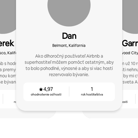
Dan
erek
Garr
Belmont, Kalifornia
sco, Kalifornia
Redwood City,
Ako dlhoročný používateľ Airbnb a
superhostiteľ môžem pomôcť ostatným, aby
bnb s hodnotením osem
Som hostiteľom už 10
to bolo pohodlné, výnosné a aby si viac hostí
ka premyslené a aktívne
znalosti v oblasti nehn
rezervovalo bývanie.
asnou komunikáciou a
desaťročia. Bolo by mi 
aše bývanie, vďaka čomu
sveta A
a spokojní.
4,97
1
ohodnotenie od hostí
rok hostiteľstva
2
4,93
roky hostiteľstva
ohodnotenie od hostí