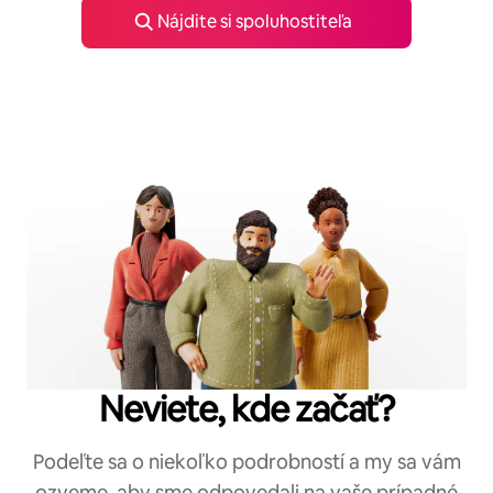
Nájdite si spoluhostiteľa
Neviete, kde začať?
Podeľte sa o niekoľko podrobností a my sa vám
ozveme, aby sme odpovedali na vaše prípadné