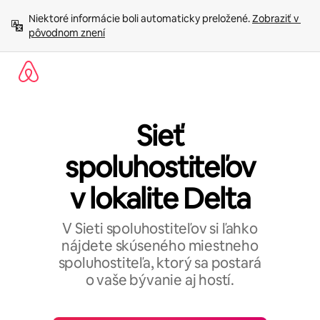
Preskočiť
Niektoré informácie boli automaticky preložené. 
Zobraziť v 
na
pôvodnom znení
obsah.
Sieť
spoluhostiteľov
v lokalite Delta
V Sieti spoluhostiteľov si ľahko
nájdete skúseného miestneho
spoluhostiteľa, ktorý sa postará
o vaše bývanie aj hostí.