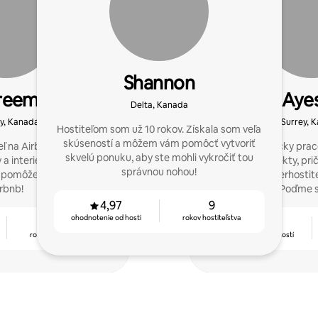
Shannon
reem
Aye
Delta, Kanada
y, Kanada
Surrey, 
Hostiteľom som už 10 rokov. Získala som veľa
skúseností a môžem vám pomôcť vytvoriť
eľ na Airbnb so zázemím
Som zdravotnícky prac
skvelú ponuku, aby ste mohli vykročiť tou
 a interiérového dizajnu.
hostil 3 objekty, pr
správnou nohou!
m pomôžeme uspieť na
postavenie superhostit
rbnb!
hosťami. Poďme s
4,97
9
ohodnotenie od hostí
rokov hostiteľstva
6
4,94
rokov hostiteľstva
ohodnotenie od hostí