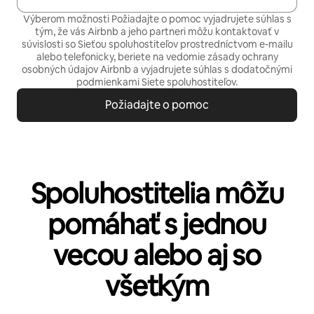
Výberom možnosti Požiadajte o pomoc vyjadrujete súhlas s
tým, že vás Airbnb a jeho partneri môžu kontaktovať v
súvislosti so Sieťou spoluhostiteľov prostredníctvom e-mailu
alebo telefonicky, beriete na vedomie
zásady ochrany
osobných údajov
Airbnb a vyjadrujete súhlas s
dodatočnými
podmienkami Siete spoluhostiteľov.
Požiadajte o pomoc
Spoluhostitelia môžu
pomáhať s jednou
vecou alebo aj so
všetkým