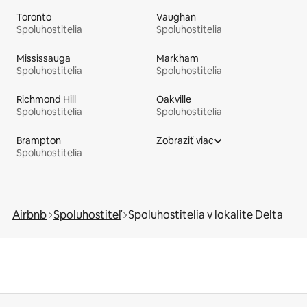
Toronto
Vaughan
Spoluhostitelia
Spoluhostitelia
Mississauga
Markham
Spoluhostitelia
Spoluhostitelia
Richmond Hill
Oakville
Spoluhostitelia
Spoluhostitelia
Brampton
Zobraziť viac
Spoluhostitelia
Airbnb
Spoluhostiteľ
Spoluhostitelia v lokalite Delta