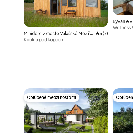
Bývanie v
Wellness 
Minidom v meste Valašské Meziříč
Priemerné ohodnot
5 (7)
í 1
Koolna pod kopcom
Obľúbené medzi hosťami
Obľúben
Obľúbené medzi hosťami
Obľúben