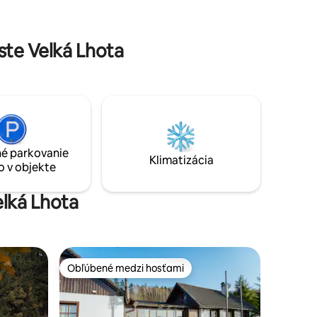
ke pod
tu vyskytuje naozaj hojne. Čo môže byť
de sa
príjemnejšie ako prebudiť sa za štebotu
vtákov?
te Velká Lhota
é parkovanie
Klimatizácia
o v objekte
elká Lhota
Obľúbené medzi hosťami
Obľúbené medzi hosťami