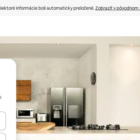
iektoré informácie boli automaticky preložené. 
Zobraziť v pôvodnom 
a
rechádzať pomocou klávesov so šípkami nahor a nadol alebo ich pres