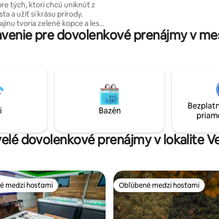
re tých, ktorí chcú uniknúť z
oddýchnite v saune alebo víriv
a a užiť si krásu prírody.
hviezdami. Vitajte na mieste, k
ajinu tvoria zelené kopce a lesy,
zastavil čas.
venie pre dovolenkové prenájmy v mes
deálne na turistiku, cyklistiku a
má
ovanie ďalšiu výhodu – vlastné
o. Nemusíte sa teda obávať, že
ať kde zaparkovať. Ak sa
e navštíviť Hodslavice,
sklamaní. Môžete si tu užiť
túrnych a rekreačných aktivít
Bezplatn
iť širokú škálu pamiatok.
i
Bazén
priam
velé dovolenkové prenájmy v lokalite V
é medzi hosťami
Obľúbené medzi hosťami
é medzi hosťami
Obľúbené medzi hosťami