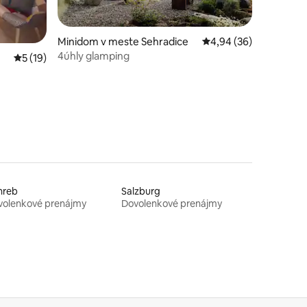
Minidom v meste Sehradice
Priemerné ohodnotenie
4,94 (36)
4úhly glamping
notení: 25
Priemerné ohodnotenie 5 z 5, počet hodnotení: 19
5 (19)
hreb
Salzburg
volenkové prenájmy
Dovolenkové prenájmy