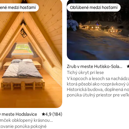
ené medzi hosťami
Obľúbené medzi hosťami
enejšie medzi hosťami
Obľúbené medzi hosťami
enie 5 z 5, počet hodnotení: 3
Zrub v meste Hutisko-Solane
P
c
Tichý úkryt pri lese
V kopcoch a lesoch sa nachádz
ktorá pôsobí ako rozprávkový ú
Historická budova, doplnená n
ponúka útulný priestor pre veľ
skupiny. Toto útočisko je prístu
pešo a ponúka skutočnú izoláciu
Každé ročné obdobie má svoje 
v meste Hodslavice
Priemerné ohodnotenie 4,9 z 5, počet hodn
4,9 (184)
kvitnúce jarné lúky, letné vône l
omček obklopený krásnou
odtiene jesene a zimné scény v 
tovanie ponúka pokojné
zázrakov. Po dni strávenom v pr