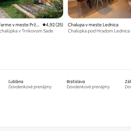
enie 5 z 5, počet hodnotení: 9
farme v meste Pržn
Priemerné ohodnotenie 4,92 z 5, počet hod
4,92 (25)
Chalupa v meste Lednica
chalúpka v Trnkovom Sade
Chalúpka pod Hradom Lednica
Ľubľana
Bratislava
Zá
Dovolenkové prenájmy
Dovolenkové prenájmy
Do