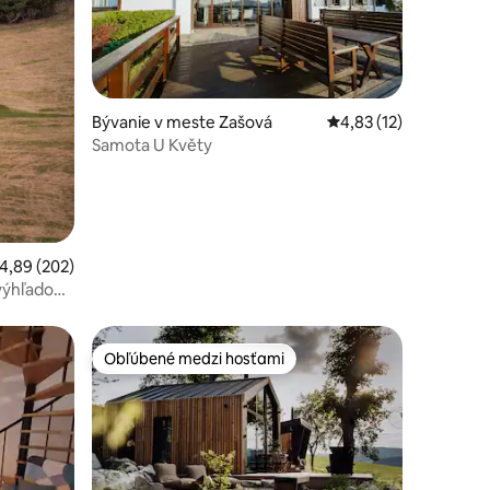
otení: 34
Bývanie v meste Zašová
Priemerné ohodnoteni
4,83 (12)
Samota U Květy
riemerné ohodnotenie 4,89 z 5, počet hodnotení: 202
4,89 (202)
 výhľadom
Obľúbené medzi hosťami
Obľúbené medzi hosťami