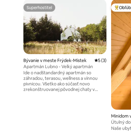
Superhostiteľ
Obľúb
Superhostiteľ
Najobľúb
Bývanie v meste Frýdek-Místek
Priemerné ohodnot
5 (3)
Apartmán Lubno - Velký apartmán
Ide o nadštandardný apartmán so
záhradou, terasou, wellness a vínnou
pivnicou. Všetko ako súčasť novo
zrekonštruovanej pôvodnej chaty v
útulnej lokalite Beskyd. Ak ste náročný
klient a ceníte si kvalitnú architektúru a
dizajn, či už ide o rodinný výlet s priateľmi
a deťmi, alebo o štýlový firemný
Minidom 
teambuilding, u nás ste na správnom
Útulný d
mieste :). Dajte nám vedieť. Tešíme sa na
prírodou
Naše uby
vašu návštevu! V objekte sa nachádzajú