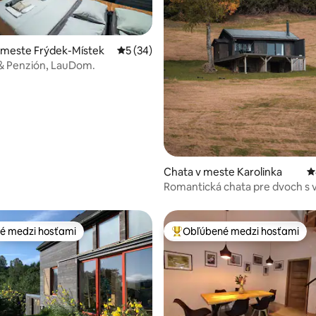
 meste Frýdek-Místek
Priemerné ohodnotenie 5 z 5, počet hodn
5 (34)
& Penzión, LauDom.
enie 5 z 5, počet hodnotení: 7
Chata v meste Karolinka
P
Romantická chata pre dvoch s
na hory
é medzi hosťami
Obľúbené medzi hosťami
é medzi hosťami
Najobľúbenejšie medzi hosťami