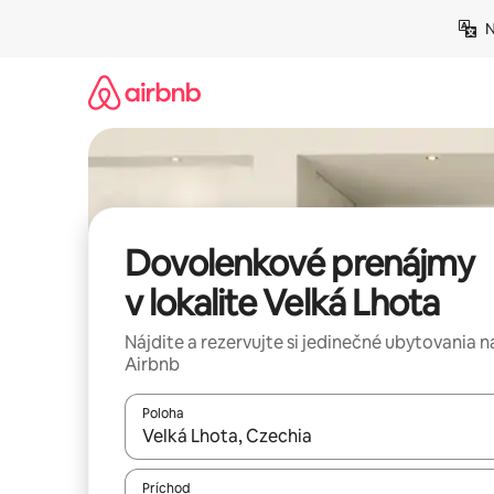
Preskočiť
N
na
obsah.
Dovolenkové prenájmy
v lokalite Velká Lhota
Nájdite a rezervujte si jedinečné ubytovania n
Airbnb
Poloha
Keď budú výsledky k dispozícii, môžete si ich p
Príchod