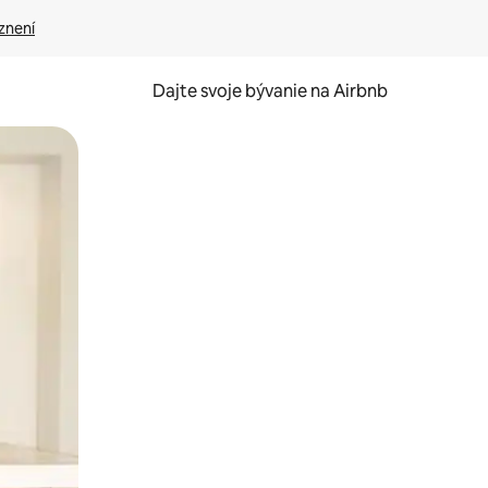
znení
Dajte svoje bývanie na Airbnb
kúmať pomocou dotykových gest či potiahnutia prstom.