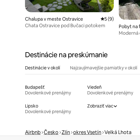
Chalupa v meste Ostravice
Priemerné ohodnot
5 (9)
Chata Ostravice pod Bučaci potokem
Pobyt na 
o
Moderná 
Destinácie na preskúmanie
Destinácie v okolí
Najzaujímavejšie pamiatky v okolí
Budapešť
Viedeň
Dovolenkové prenájmy
Dovolenkové prenájmy
Lipsko
Zobraziť viac
Dovolenkové prenájmy
Airbnb
Česko
Zlín
okres Vsetín
Velká Lhota