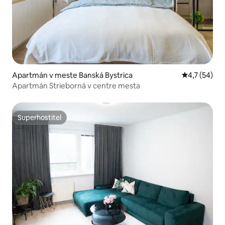
Apartmán v meste Banská Bystrica
Priemerné o
4,7 (54)
Apartmán Strieborná v centre mesta
Superhostiteľ
Superhostiteľ