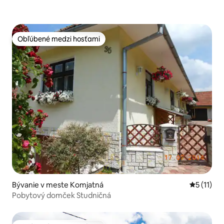
Obľúbené medzi hosťami
Obľúbené medzi hosťami
Bývanie v meste Komjatná
Priemerné
5 (11)
Pobytový domček Studničná