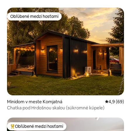
Obľúbené medzi hosťami
Obľúbené medzi hosťami
Minidom v meste Komjatná
Priemerné oh
4,9 (69)
Chatka pod Hrdošnou skalou (súkromné kúpele)
Obľúbené medzi hosťami
Najobľúbenejšie medzi hosťami