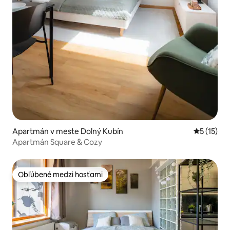
Apartmán v meste Dolný Kubín
Priemerné
5 (15)
Apartmán Square & Cozy
Obľúbené medzi hosťami
Obľúbené medzi hosťami