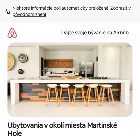
Preskočiť
Niektoré informácie boli automaticky preložené. 
Zobraziť v 
na
pôvodnom znení
obsah.
Dajte svoje bývanie na Airbnb
Ubytovania v okolí miesta Martinské
Hole