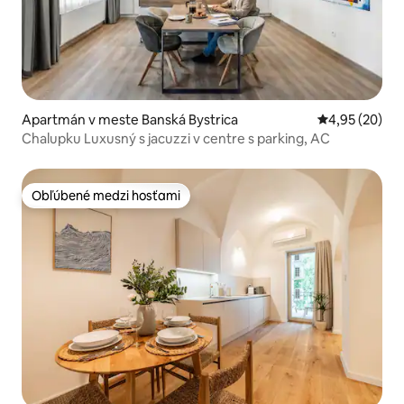
Apartmán v meste Banská Bystrica
Priemerné oho
4,95 (20)
Chalupku Luxusný s jacuzzi v centre s parking, AC
Obľúbené medzi hosťami
Obľúbené medzi hosťami