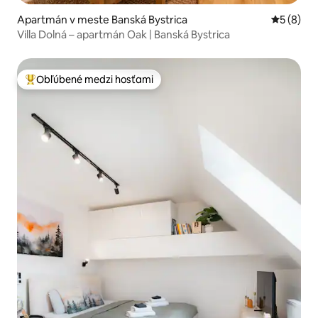
Apartmán v meste Banská Bystrica
Priemerné
5 (8)
Villa Dolná – apartmán Oak | Banská Bystrica
Obľúbené medzi hosťami
Najobľúbenejšie medzi hosťami