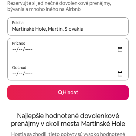
Rezervujte si jedinečné dovolenkové prenájmy,
bývania a mnoho iného na Airbnb
Poloha
Keď budú výsledky k dispozícii, môžete si ich prechádzať pom
Príchod
Odchod
Hľadať
Najlepšie hodnotené dovolenkové
prenájmy v okolí mesta Martinské Hole
Hostia sa zhodli: tieto pobyty sú vysoko hodnotené