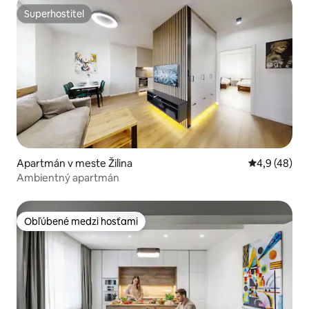
Superhostiteľ
Superhostiteľ
Apartmán v meste Žilina
Priemerné oh
4,9 (48)
Ambientný apartmán
Obľúbené medzi hosťami
Obľúbené medzi hosťami