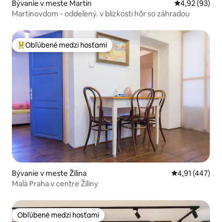
Bývanie v meste Martin
Priemerné oho
4,92 (93)
Martinovdom - oddelený. v blízkosti hôr so záhradou
Obľúbené medzi hosťami
Najobľúbenejšie medzi hosťami
Bývanie v meste Žilina
Priemerné ohod
4,91 (447)
Malá Praha v centre Žiliny
Obľúbené medzi hosťami
Obľúbené medzi hosťami