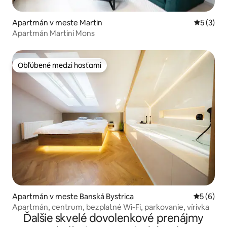
Apartmán v meste Martin
Priemerné
5 (3)
Apartmán Martini Mons
Obľúbené medzi hosťami
Obľúbené medzi hosťami
Apartmán v meste Banská Bystrica
Priemerné
5 (6)
Apartmán, centrum, bezplatné Wi-Fi, parkovanie, vírivka
Ďalšie skvelé dovolenkové prenájmy