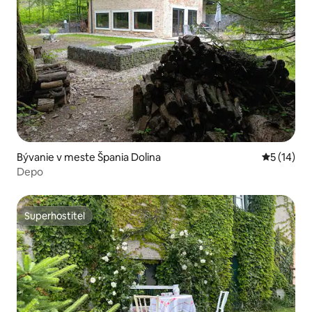
Bývanie v meste Špania Dolina
Priemerné 
5 (14)
Depo
Superhostiteľ
Superhostiteľ