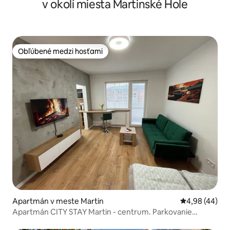
v okolí miesta Martinské Hole
Obľúbené medzi hosťami
Obľúbené medzi hosťami
Apartmán v meste Martin
Priemerné oho
4,98 (44)
Apartmán CITY STAY Martin - centrum. Parkovanie
ZDARMA