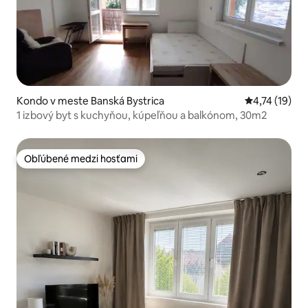
Kondo v meste Banská Bystrica
Priemerné oh
4,74 (19)
1 izbový byt s kuchyňou, kúpeľňou a balkónom, 30m2
Obľúbené medzi hosťami
Obľúbené medzi hosťami