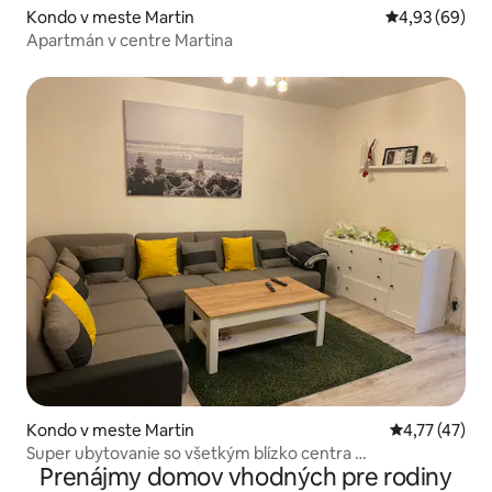
Kondo v meste Martin
Priemerné oho
4,93 (69)
Apartmán v centre Martina
Kondo v meste Martin
Priemerné oh
4,77 (47)
Super ubytovanie so všetkým blízko centra …
Prenájmy domov vhodných pre rodiny