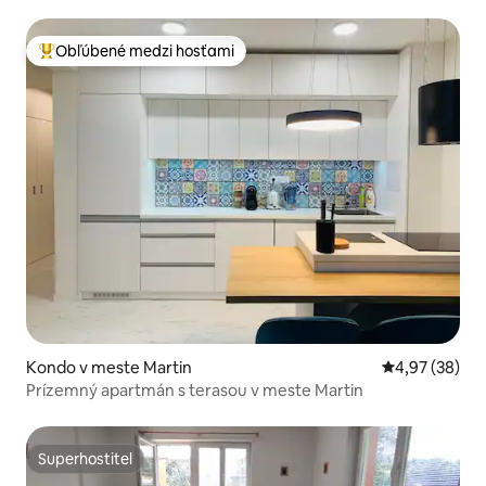
Obľúbené medzi hosťami
Najobľúbenejšie medzi hosťami
Kondo v meste Martin
Priemerné oho
4,97 (38)
Prízemný apartmán s terasou v meste Martin
Superhostiteľ
Superhostiteľ