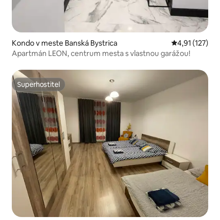
Kondo v meste Banská Bystrica
Priemerné oho
4,91 (127)
Apartmán LEON, centrum mesta s vlastnou garážou!
Superhostiteľ
Superhostiteľ