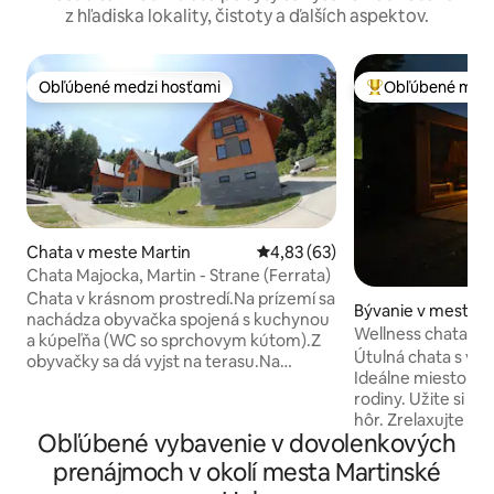
z hľadiska lokality, čistoty a ďalších aspektov.
Obľúbené medzi hosťami
Obľúbené medz
Obľúbené medzi hosťami
Najobľúbenejšie 
Chata v meste Martin
Priemerné ohodnotenie 4,83 z 
4,83 (63)
Chata Majocka, Martin - Strane (Ferrata)
Chata v krásnom prostredí.Na prízemí sa
Bývanie v meste 
nachádza obyvačka spojená s kuchynou
Wellness chata Troj
a kúpeľňa (WC so sprchovym kútom).Z
sauna | horúca
Útulná chata s vla
obyvačky sa dá vyjst na terasu.Na
Ideálne miesto na 
poschodí sú 3 spálne (2, 3, 4-lôžková).Na
rodiny. Užite si rel
poschodí sa nachádza aj kúpeľňa s WC a
hôr. Zrelaxujte n
vaňou.Gauč v obývačke je rozkladací.V
Obľúbené vybavenie v dovolenkových
Komjatnej - dedin
kuchyni je všetko potrebné vybavenie
Liptovom a Oravou
(poháre, príbory, taniere, hrnce,
prenájmoch v okolí mesta Martinské
Moderný interiér,
panvice...),mikrovlnka,