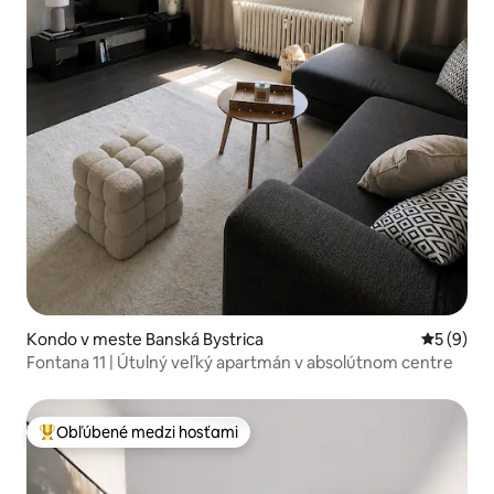
Kondo v meste Banská Bystrica
Priemerné
5 (9)
Fontana 11 | Útulný veľký apartmán v absolútnom centre
Obľúbené medzi hosťami
Najobľúbenejšie medzi hosťami