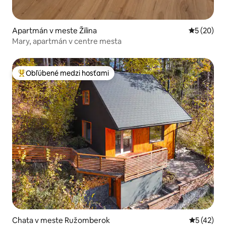
Apartmán v meste Žilina
Priemerné 
5 (20)
Mary, apartmán v centre mesta
Obľúbené medzi hosťami
Najobľúbenejšie medzi hosťami
Chata v meste Ružomberok
Priemerné 
5 (42)