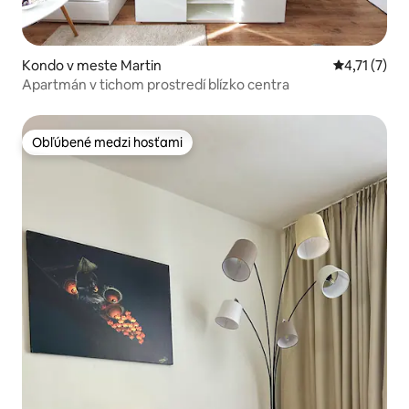
Kondo v meste Martin
Priemerné o
4,71 (7)
Apartmán v tichom prostredí blízko centra
Obľúbené medzi hosťami
Obľúbené medzi hosťami