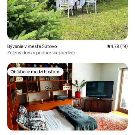
Bývanie v meste Šútovo
Priemerné oh
4,79 (19)
Zelený dom v podhorskej dedine
Obľúbené medzi hosťami
Obľúbené medzi hosťami