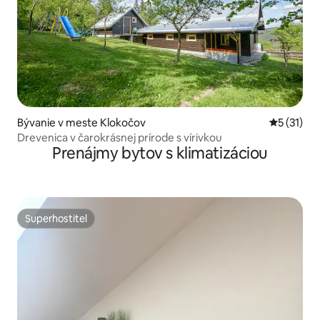
Bývanie v meste Klokočov
Priemerné
5 (31)
Drevenica v čarokrásnej prírode s vírivkou
Prenájmy bytov s klimatizáciou
Superhostiteľ
Superhostiteľ