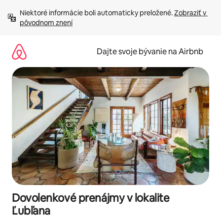
Preskočiť
Niektoré informácie boli automaticky preložené. 
Zobraziť v 
na
pôvodnom znení
obsah.
Dajte svoje bývanie na Airbnb
Dovolenkové prenájmy v lokalite
Ľubľana