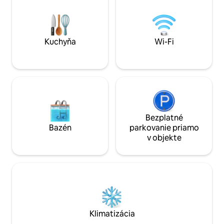
Výhľad na rieku a hrad ✔ Staré Mesto –
a kuchyňou. Pred 
centrálna poloha ✔ Bezplatné
pod hviezdami a p
parkovanie v garáži Poloha ✔ vhodná na
prírody. Ideálne pr
prechádzky ✔ Plne vybavená kuchyňa ✔
luxusné rozmazná
Novo zrekonštruované ✔ Ideálna
blízkosti hôr. Vitaj
Kuchyňa
Wi-Fi
základňa na objavovanie Slovinska
RNO ID: 108171
Bezplatné
Bazén
parkovanie priamo
v objekte
Klimatizácia