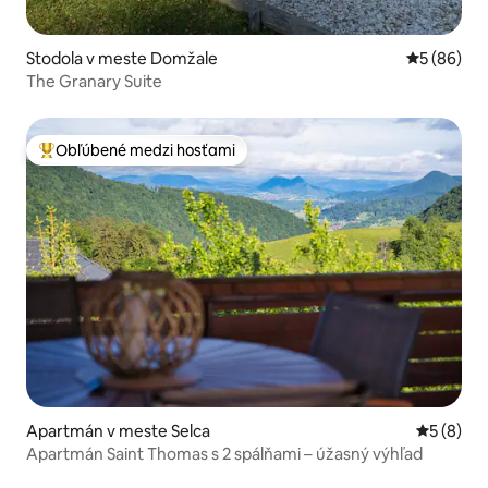
Stodola v meste Domžale
Priemerné 
5 (86)
The Granary Suite
Obľúbené medzi hosťami
Najobľúbenejšie medzi hosťami
Apartmán v meste Selca
Priemerné
5 (8)
Apartmán Saint Thomas s 2 spálňami – úžasný výhľad