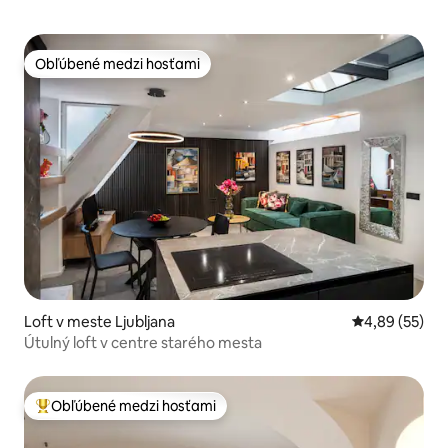
Obľúbené medzi hosťami
Obľúbené medzi hosťami
Loft v meste Ljubljana
Priemerné oho
4,89 (55)
Útulný loft v centre starého mesta
Obľúbené medzi hosťami
Najobľúbenejšie medzi hosťami