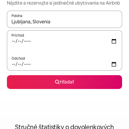
Nájdite a rezervujte si jedinečné ubytovania na Airbnb
Poloha
Keď budú výsledky k dispozícii, môžete si ich prechádzať pom
Príchod
Odchod
Hľadať
Stručné štatistiky o dovolenkových