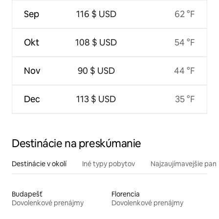
Sep
116 $ USD
62 °F
Okt
108 $ USD
54 °F
Nov
90 $ USD
44 °F
Dec
113 $ USD
35 °F
Destinácie na preskúmanie
Destinácie v okolí
Iné typy pobytov
Najzaujímavejšie pami
Budapešť
Florencia
Dovolenkové prenájmy
Dovolenkové prenájmy