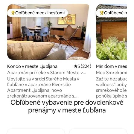
Obľúbené medzi hosťami
Obľúbené medz
Najobľúbenejšie medzi hosťami
Najobľúbenejšie 
Kondo v meste Ljubljana
Priemerné ohodnotenie 5 z 5
5 (224)
Minidom v meste C
Gorenjskem
Apartmán pri rieke v Starom Meste v
Med Smrekami | Bu
Ľubľane s parkovaním
kúpeľné útočisko
Ubytujte sa v srdci Starého Mesta v
Zažite nezabudnut
Ľubľane v apartmáne Riverside
wellness“ pobyt v 
Apartment Ljubljana, novo
smrekového lesa. 
zrekonštruovanom apartmáne s
ponúka úplné súk
Obľúbené vybavenie pre dovolenkové
krásnym výhľadom na rieku Ľubľanica a
samostatných prie
Ľubľanský hrad. Nachádza sa priamo v
romantickej dreve
prenájmy v meste Ľubľana
historickej pešej zóne, takže za pár
panoramatickým 
minút sa môžete dostať pešo ku
masážnym kreslom
všetkým hlavným atrakciám,
projektorom pri p
reštauráciám, kaviarňam a trhom. ✔
apartmáne s vlas