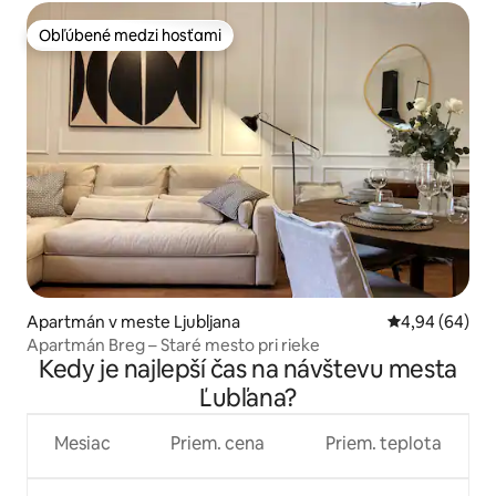
Obľúbené medzi hosťami
Obľúbené medzi hosťami
Apartmán v meste Ljubljana
Priemerné oho
4,94 (64)
Apartmán Breg – Staré mesto pri rieke
Kedy je najlepší čas na návštevu mesta
Ľubľana?
Mesiac
Priem. cena
Priem. teplota