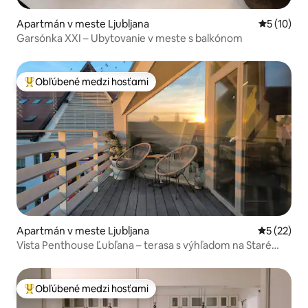
Apartmán v meste Ljubljana
Priemerné 
5 (10)
Garsónka XXI – Ubytovanie v meste s balkónom
Obľúbené medzi hosťami
Najobľúbenejšie medzi hosťami
Apartmán v meste Ljubljana
Priemerné 
5 (22)
Vista Penthouse Ľubľana – terasa s výhľadom na Staré
mesto
Obľúbené medzi hosťami
Najobľúbenejšie medzi hosťami