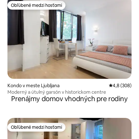
Obľúbené medzi hosťami
Obľúbené medzi hosťami
Kondo v meste Ljubljana
Priemerné oho
4,8 (308)
Moderný a útulný garsón v historickom centre
Prenájmy domov vhodných pre rodiny
Obľúbené medzi hosťami
Obľúbené medzi hosťami