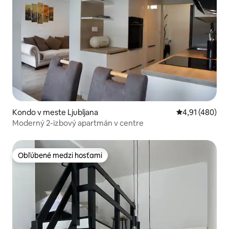
Kondo v meste Ljubljana
Priemerné ohod
4,91 (480)
Moderný 2-izbový apartmán v centre
Obľúbené medzi hosťami
Obľúbené medzi hosťami