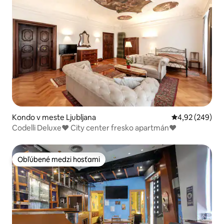
Kondo v meste Ljubljana
Priemerné ohod
4,92 (249)
Codelli Deluxe♥ City center fresko apartmán♥
Obľúbené medzi hosťami
Obľúbené medzi hosťami