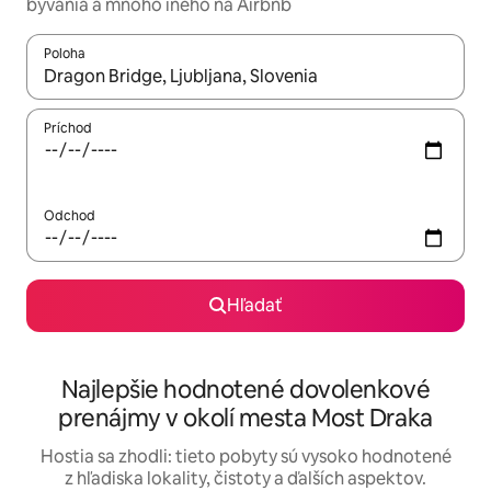
bývania a mnoho iného na Airbnb
Poloha
Keď budú výsledky k dispozícii, môžete si ich prechádzať pom
Príchod
Odchod
Hľadať
Najlepšie hodnotené dovolenkové
prenájmy v okolí mesta Most Draka
Hostia sa zhodli: tieto pobyty sú vysoko hodnotené
z hľadiska lokality, čistoty a ďalších aspektov.