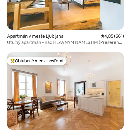
Apartmán v meste Ljubljana
Priemerné ohod
4,85 (661)
Útulný apartmán - nad HLAVNÝM NÁMESTÍM (Preseren
Square)
Obľúbené medzi hosťami
Najobľúbenejšie medzi hosťami