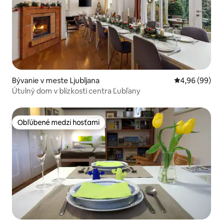
Bývanie v meste Ljubljana
Priemerné oho
4,96 (99)
Útulný dom v blízkosti centra Ľubľany
Obľúbené medzi hosťami
Obľúbené medzi hosťami