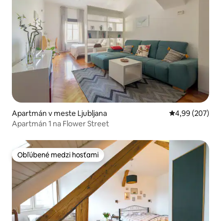
Apartmán v meste Ljubljana
Priemerné ohod
4,99 (207)
Apartmán 1 na Flower Street
Obľúbené medzi hosťami
Obľúbené medzi hosťami