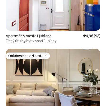
Apartmán v meste Ljubljana
Priemerné oho
4,96 (93)
Tichý útulný byt v srdci Ľubľany
Obľúbené medzi hosťami
Obľúbené medzi hosťami