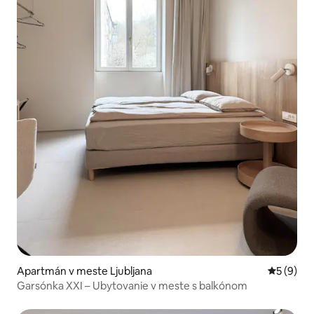
Apartmán v meste Ljubljana
Priemerné
5 (9)
Garsónka XXI – Ubytovanie v meste s balkónom