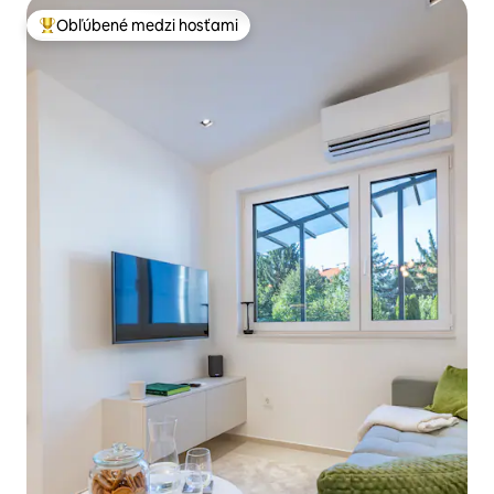
Obľúbené medzi hosťami
Najobľúbenejšie medzi hosťami