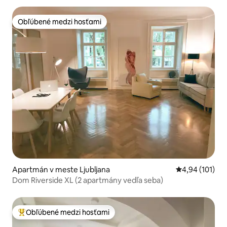
Obľúbené medzi hosťami
Obľúbené medzi hosťami
Apartmán v meste Ljubljana
Priemerné ohod
4,94 (101)
Dom Riverside XL (2 apartmány vedľa seba)
Obľúbené medzi hosťami
Najobľúbenejšie medzi hosťami