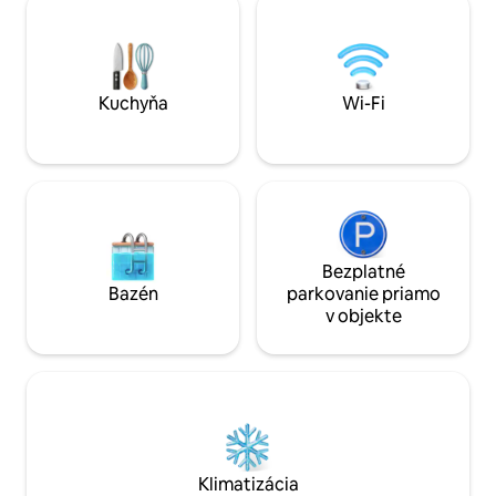
jednoduchým samoobslužným
kútom a vaňou. In
ubytovaním. Prejdite sa k Zmajskému
televízia, plne v
mostu, do kaviarní, reštaurácií, na trh a k
chladnička, ako aj
hlavným atrakciám Ľubľany. V srdci
Posteľná bielizeň,
mesta, no večer je tu zvyčajne pokoj.
potreby, práčka k d
Kuchyňa
Wi-Fi
RNO ID: 112271
Bezplatné
Bazén
parkovanie priamo
v objekte
Klimatizácia