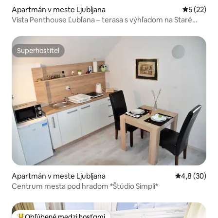
Apartmán v meste Ljubljana
Priemerné 
5 (22)
Vista Penthouse Ľubľana – terasa s výhľadom na Staré
mesto
Superhostiteľ
Superhostiteľ
Apartmán v meste Ljubljana
Priemerné oh
4,8 (30)
Centrum mesta pod hradom *Štúdio Simpli*
Obľúbené medzi hosťami