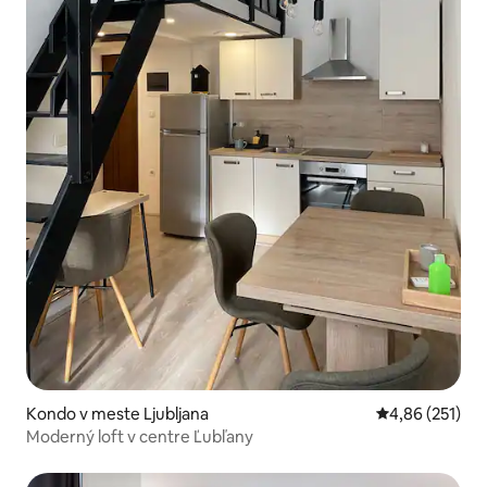
Kondo v meste Ljubljana
Priemerné ohod
4,86 (251)
Moderný loft v centre Ľubľany