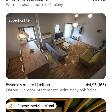
Wellness chata neďaleko Ľubľany
Superhostiteľ
Superhostiteľ
Bývanie v meste Ljubljana
Priemerné ohod
4,96 (166)
Ohromujúci dom, Staré mesto, veľmi tichý, výhľad na
hrad.
Obľúbené medzi hosťami
Najobľúbenejšie medzi hosťami