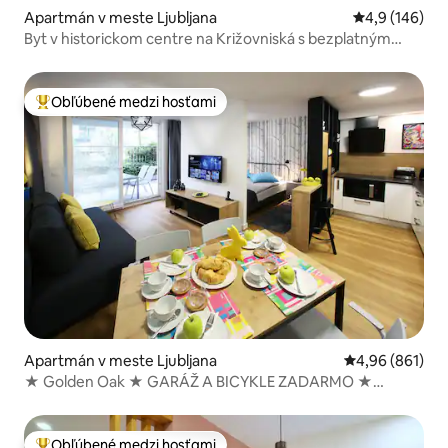
Apartmán v meste Ljubljana
Priemerné oho
4,9 (146)
Byt v historickom centre na Križovniská s bezplatným
parkovaním
Obľúbené medzi hosťami
Najobľúbenejšie medzi hosťami
Apartmán v meste Ljubljana
Priemerné ohod
4,96 (861)
★ Golden Oak ★ GARÁŽ A BICYKLE ZADARMO ★
Súkromná terasa
Obľúbené medzi hosťami