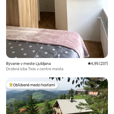
Bývanie v meste Ljubljana
Priemerné ohod
4,95 (237)
Drobná izba Twix v centre mesta
Obľúbené medzi hosťami
Najobľúbenejšie medzi hosťami