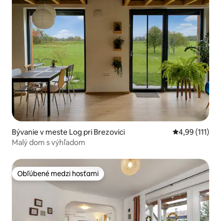
Bývanie v meste Log pri Brezovici
Priemerné oho
4,99 (111)
Malý dom s výhľadom
Obľúbené medzi hosťami
Obľúbené medzi hosťami