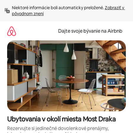
Preskočiť
Niektoré informácie boli automaticky preložené. 
Zobraziť v 
na
pôvodnom znení
obsah.
Dajte svoje bývanie na Airbnb
Ubytovania v okolí miesta Most Draka
Rezervujte si jedinečné dovolenkové prenájmy,