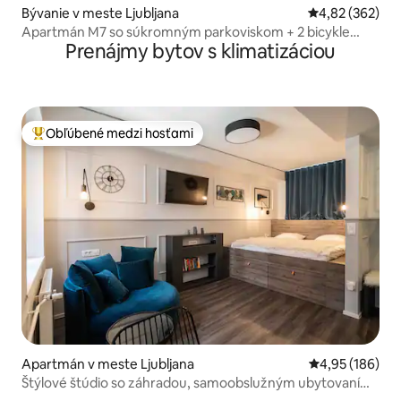
Bývanie v meste Ljubljana
Priemerné ohod
4,82 (362)
Apartmán M7 so súkromným parkoviskom + 2 bicykle
Prenájmy bytov s klimatizáciou
zdarma!
Obľúbené medzi hosťami
Najobľúbenejšie medzi hosťami
Apartmán v meste Ljubljana
Priemerné ohod
4,95 (186)
Štýlové štúdio so záhradou, samoobslužným ubytovaním
a klimatizáciou