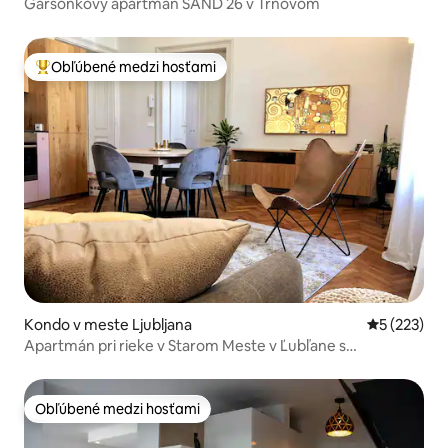
Garsónkový apartmán SAND 26 v Trnovom
Obľúbené medzi hosťami
Najobľúbenejšie medzi hosťami
Kondo v meste Ljubljana
Priemerné o
5 (223)
Apartmán pri rieke v Starom Meste v Ľubľane s
parkovaním
Obľúbené medzi hosťami
Obľúbené medzi hosťami