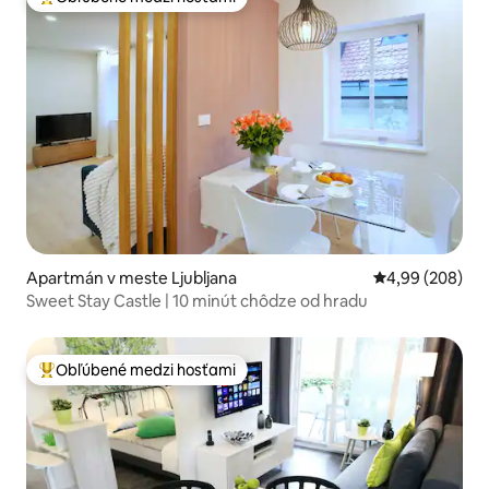
Najobľúbenejšie medzi hosťami
Apartmán v meste Ljubljana
Priemerné ohod
4,99 (208)
Sweet Stay Castle | 10 minút chôdze od hradu
Obľúbené medzi hosťami
Najobľúbenejšie medzi hosťami