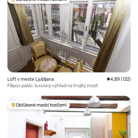
Najobľúbenejšie medzi hosťami
Loft v meste Ljubljana
Priemerné ohod
4,89 (132)
Filipov palác: luxusný výhľad na trojitý most
Obľúbené medzi hosťami
Najobľúbenejšie medzi hosťami