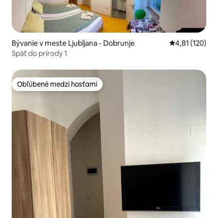
Bývanie v meste Ljubljana - Dobrunje
Priemerné oho
4,81 (120)
Späť do prírody 1
Obľúbené medzi hosťami
Obľúbené medzi hosťami