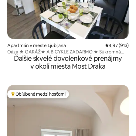
Apartmán v meste Ljubljana
Priemerné ohod
4,97 (913)
Oáza ★ GARÁŽ★ A BICYKLE ZADARMO ★ Súkromná
Ďalšie skvelé dovolenkové prenájmy
terasa
v okolí miesta Most Draka
Obľúbené medzi hosťami
Najobľúbenejšie medzi hosťami