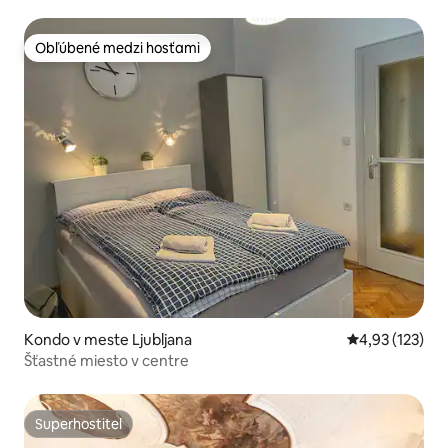
Obľúbené medzi hosťami
Obľúbené medzi hosťami
Kondo v meste Ljubljana
Priemerné ohod
4,93 (123)
Šťastné miesto v centre
Superhostiteľ
Superhostiteľ