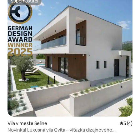
Superhostiteľ
Superhostiteľ
Vila v meste Seline
Priemerné
5 (4)
Novinka! Luxusná vila Cvita – víťazka dizajnového
ocenenia 2025