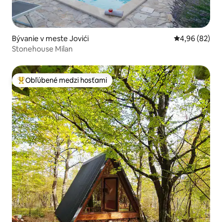
Bývanie v meste Jovići
Priemerné oho
4,96 (82)
Stonehouse Milan
Obľúbené medzi hosťami
Najobľúbenejšie medzi hosťami