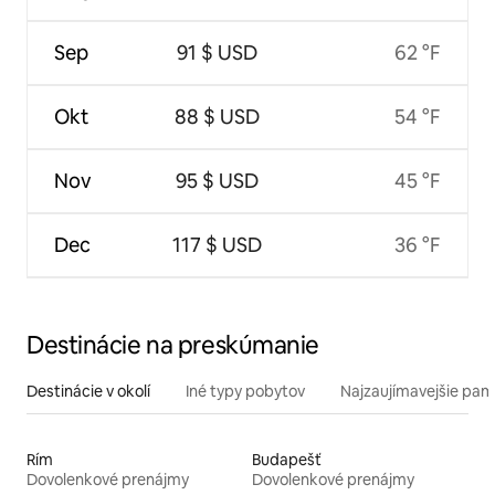
Sep
91 $ USD
62 °F
Okt
88 $ USD
54 °F
Nov
95 $ USD
45 °F
Dec
117 $ USD
36 °F
Destinácie na preskúmanie
Destinácie v okolí
Iné typy pobytov
Najzaujímavejšie pami
Rím
Budapešť
Dovolenkové prenájmy
Dovolenkové prenájmy