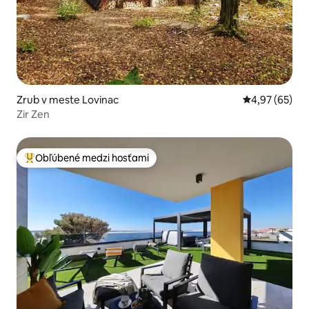
Zrub v meste Lovinac
Priemerné oho
4,97 (65)
Zir Zen
Obľúbené medzi hosťami
Najobľúbenejšie medzi hosťami