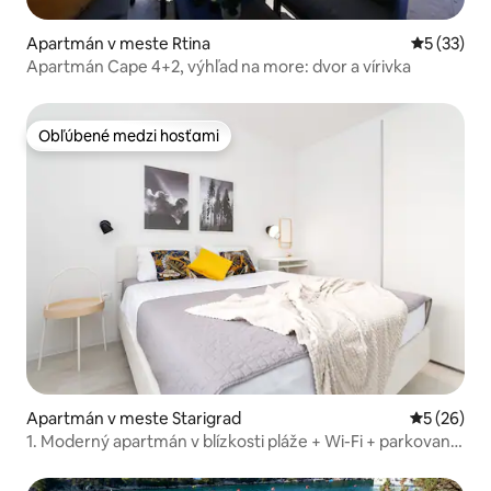
Apartmán v meste Rtina
Priemerné 
5 (33)
Apartmán Cape 4+2, výhľad na more: dvor a vírivka
Obľúbené medzi hosťami
Obľúbené medzi hosťami
Apartmán v meste Starigrad
Priemerné 
5 (26)
1. Moderný apartmán v blízkosti pláže + Wi-Fi + parkovanie
+ inteligentná TV