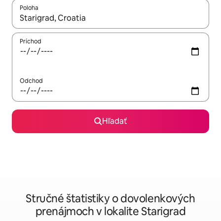
Poloha
Keď budú výsledky k dispozícii, môžete si ich prechádzať pom
Príchod
Odchod
Hľadať
Stručné štatistiky o dovolenkových
prenájmoch v lokalite Starigrad