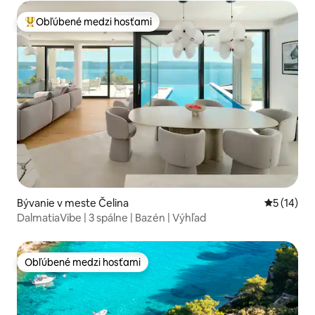
Obľúbené medzi hosťami
Najobľúbenejšie medzi hosťami
Bývanie v meste Čelina
Priemerné 
5 (14)
DalmatiaVibe | 3 spálne | Bazén | Výhľad
Obľúbené medzi hosťami
Obľúbené medzi hosťami