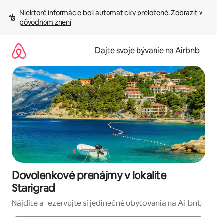
Preskočiť
Niektoré informácie boli automaticky preložené. 
Zobraziť v 
na
pôvodnom znení
obsah.
Dajte svoje bývanie na Airbnb
Dovolenkové prenájmy v lokalite
Starigrad
Nájdite a rezervujte si jedinečné ubytovania na Airbnb