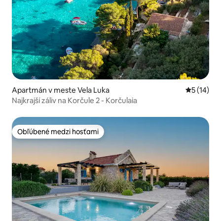
Apartmán v meste Vela Luka
Priemerné 
5 (14)
Najkrajší záliv na Korčule 2 - Korčulaia
Obľúbené medzi hosťami
Obľúbené medzi hosťami