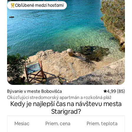
Obľúbené medzi hosťami
Najobľúbenejšie medzi hosťami
Bývanie v meste Bobovišća
Priemerné oho
4,99 (85)
Okúzľujúci stredomorský apartmán a rozkošná pláž
Kedy je najlepší čas na návštevu mesta
Starigrad?
Mesiac
Priem. cena
Priem. teplota