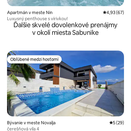
Apartmán v meste Nin
Priemerné oho
4,93 (67)
Luxusný penthouse s vírivkou!
Ďalšie skvelé dovolenkové prenájmy
v okolí miesta Sabunike
Obľúbené medzi hosťami
Obľúbené medzi hosťami
Bývanie v meste Novalja
Priemerné 
5 (29)
čerešňová vila 4