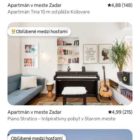
Apartmán v meste Zadar
Priemerné ohod
4,88 (148)
Apartmán Tina 10 m od pláže Kolovare
Obľúbené medzi hosťami
Najobľúbenejšie medzi hosťami
Apartmán v meste Zadar
Priemerné ohod
4,99 (215)
Piano Stratico – Inšpiratívny pobyt v Starom meste
Obľúbené medzi hosťami