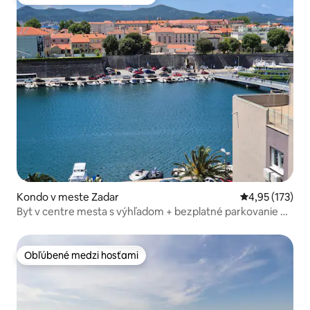
Najobľúbenejšie medzi hosťami
Kondo v meste Zadar
Priemerné ohod
4,95 (173)
Byt v centre mesta s výhľadom + bezplatné parkovanie na
ulici
Obľúbené medzi hosťami
Obľúbené medzi hosťami