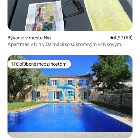
Bývanie v meste Nin
Priemerné oho
4,97 (63)
Apartmán v Nin v Dalmácii so súkromným vírivkovým
bazénom
Obľúbené medzi hosťami
Najobľúbenejšie medzi hosťami