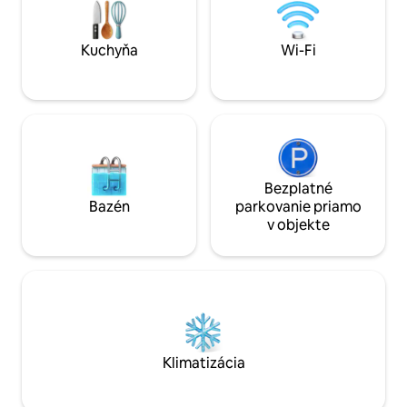
veľa ďalších luxus
minútach. a obchod s potravinami
osôb! Stačí SI HO
Studenac vzdialený 10 minút.
Supermarket Plodine je vzdialený 5
Kuchyňa
Wi-Fi
minút.
Bezplatné
Bazén
parkovanie priamo
v objekte
Klimatizácia