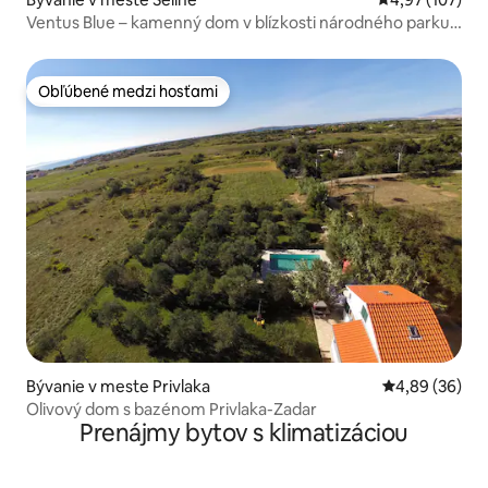
Ventus Blue – kamenný dom v blízkosti národného parku a
mora
Obľúbené medzi hosťami
Obľúbené medzi hosťami
Bývanie v meste Privlaka
Priemerné oho
4,89 (36)
Olivový dom s bazénom Privlaka-Zadar
Prenájmy bytov s klimatizáciou