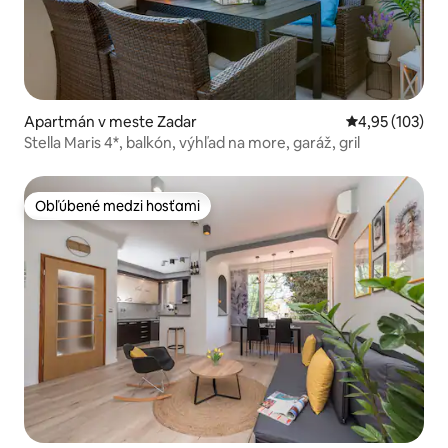
Apartmán v meste Zadar
Priemerné ohod
4,95 (103)
Stella Maris 4*, balkón, výhľad na more, garáž, gril
Obľúbené medzi hosťami
Obľúbené medzi hosťami