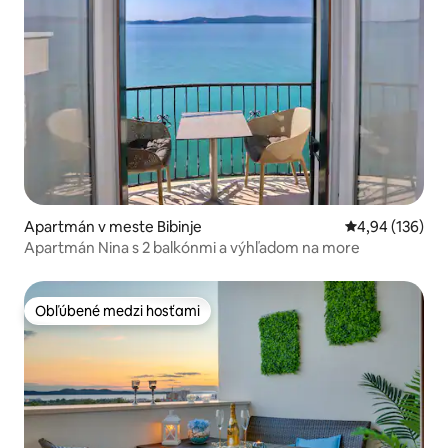
Apartmán v meste Bibinje
Priemerné ohod
4,94 (136)
Apartmán Nina s 2 balkónmi a výhľadom na more
Obľúbené medzi hosťami
Obľúbené medzi hosťami