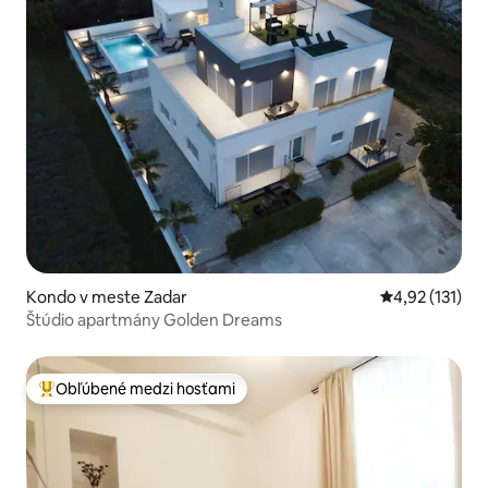
Kondo v meste Zadar
Priemerné oho
4,92 (131)
Štúdio apartmány Golden Dreams
Obľúbené medzi hosťami
Najobľúbenejšie medzi hosťami