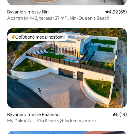
Bývanie v meste Nin
Priemerné oho
4,92 (65)
Apartmán 4+2, terasa (37 m²), Nin-Queen's Beach
Obľúbené medzi hosťami
Najobľúbenejšie medzi hosťami
Bývanie v meste Ražanac
Priemerné 
5 (19)
My Dalmatia – Vila Rica s výhľadom na more