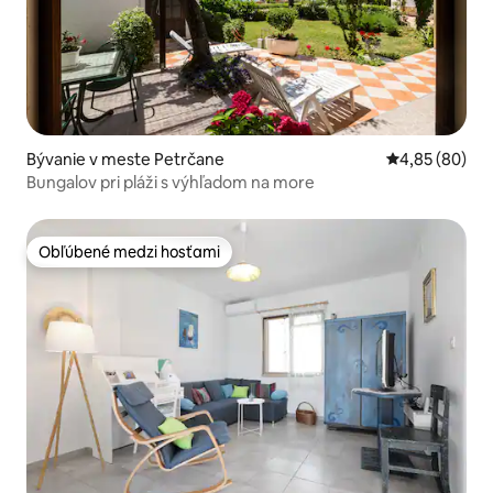
Bývanie v meste Petrčane
Priemerné oho
4,85 (80)
Bungalov pri pláži s výhľadom na more
Obľúbené medzi hosťami
Obľúbené medzi hosťami