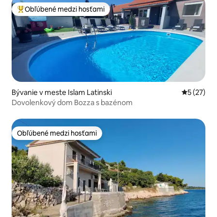
Obľúbené medzi hosťami
Najobľúbenejšie medzi hosťami
Bývanie v meste Islam Latinski
Priemerné 
5 (27)
Dovolenkový dom Bozza s bazénom
Obľúbené medzi hosťami
Obľúbené medzi hosťami