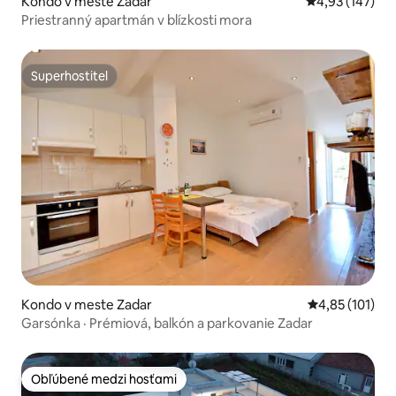
Kondo v meste Zadar
Priemerné ohod
4,93 (147)
Priestranný apartmán v blízkosti mora
Superhostiteľ
Superhostiteľ
Kondo v meste Zadar
Priemerné oho
4,85 (101)
Garsónka · Prémiová, balkón a parkovanie Zadar
Obľúbené medzi hosťami
Obľúbené medzi hosťami