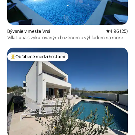
Bývanie v meste Vrsi
Priemerné oho
4,96 (25)
Villa Luna s vykurovaným bazénom a výhľadom na more
Obľúbené medzi hosťami
Najobľúbenejšie medzi hosťami