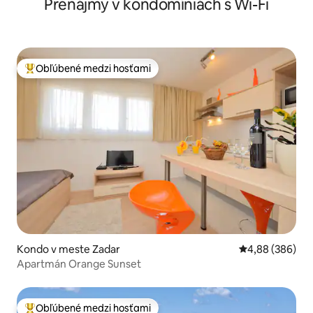
Prenájmy v kondomíniách s Wi-Fi
Obľúbené medzi hosťami
Najobľúbenejšie medzi hosťami
Kondo v meste Zadar
Priemerné ohod
4,88 (386)
Apartmán Orange Sunset
Obľúbené medzi hosťami