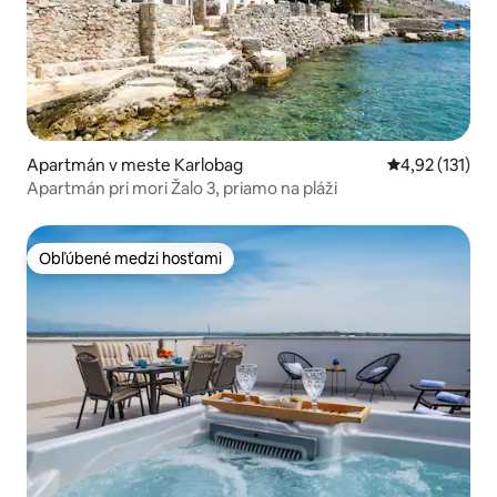
Apartmán v meste Karlobag
Priemerné oho
4,92 (131)
Apartmán pri mori Žalo 3, priamo na pláži
Obľúbené medzi hosťami
Obľúbené medzi hosťami