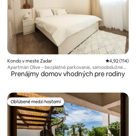
Kondo v meste Zadar
Priemerné oho
4,92 (114)
Apartmán Olive – bezplatné parkovanie, samoobslužné
Prenájmy domov vhodných pre rodiny
ubytovanie
Obľúbené medzi hosťami
Obľúbené medzi hosťami