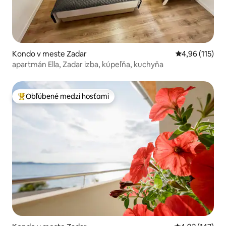
Kondo v meste Zadar
Priemerné oho
4,96 (115)
apartmán Ella, Zadar izba, kúpeľňa, kuchyňa
Obľúbené medzi hosťami
Najobľúbenejšie medzi hosťami