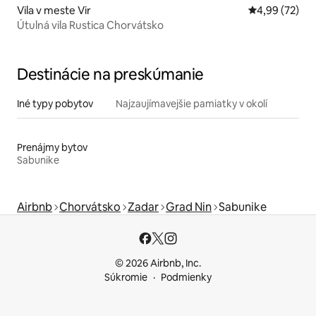
Vila v meste Vir
Priemerné oho
4,99 (72)
Útulná vila Rustica Chorvátsko
Destinácie na preskúmanie
Iné typy pobytov
Najzaujímavejšie pamiatky v okolí
Prenájmy bytov
Sabunike
Airbnb
Chorvátsko
Zadar
Grad Nin
Sabunike
© 2026 Airbnb, Inc.
Súkromie
Podmienky