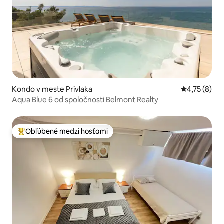
Kondo v meste Privlaka
Priemerné o
4,75 (8)
Aqua Blue 6 od spoločnosti Belmont Realty
Obľúbené medzi hosťami
Najobľúbenejšie medzi hosťami