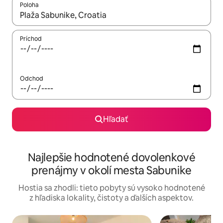
Poloha
Keď budú výsledky k dispozícii, môžete si ich prechádzať pom
Príchod
Odchod
Hľadať
Najlepšie hodnotené dovolenkové
prenájmy v okolí mesta Sabunike
Hostia sa zhodli: tieto pobyty sú vysoko hodnotené
z hľadiska lokality, čistoty a ďalších aspektov.