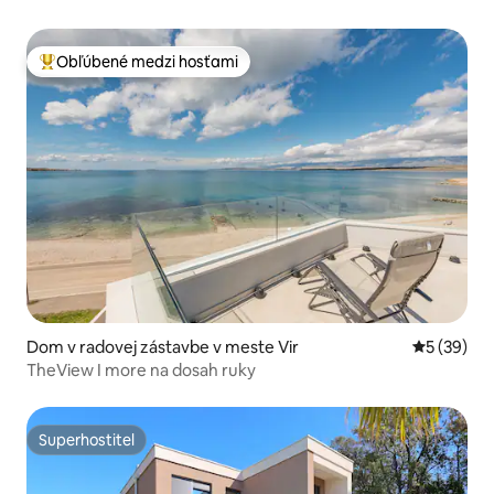
Obľúbené medzi hosťami
Najobľúbenejšie medzi hosťami
Dom v radovej zástavbe v meste Vir
Priemerné 
5 (39)
TheView I more na dosah ruky
Superhostiteľ
Superhostiteľ