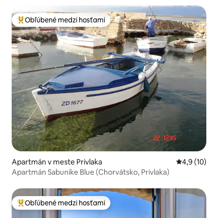
Obľúbené medzi hosťami
Najobľúbenejšie medzi hosťami
Apartmán v meste Privlaka
Priemerné o
4,9 (10)
Apartmán Sabunike Blue (Chorvátsko, Privlaka)
Obľúbené medzi hosťami
Najobľúbenejšie medzi hosťami