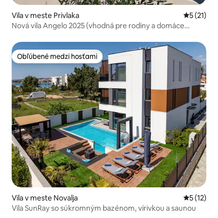
Vila v meste Privlaka
Priemerné
5 (21)
Nová vila Angelo 2025 (vhodná pre rodiny a domáce
zvieratá)
Obľúbené medzi hosťami
Obľúbené medzi hosťami
Vila v meste Novalja
Priemerné
5 (12)
Vila SunRay so súkromným bazénom, vírivkou a saunou