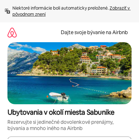
Preskočiť
Niektoré informácie boli automaticky preložené. 
Zobraziť v 
na
pôvodnom znení
obsah.
Dajte svoje bývanie na Airbnb
Ubytovania v okolí miesta Sabunike
Rezervujte si jedinečné dovolenkové prenájmy,
bývania a mnoho iného na Airbnb