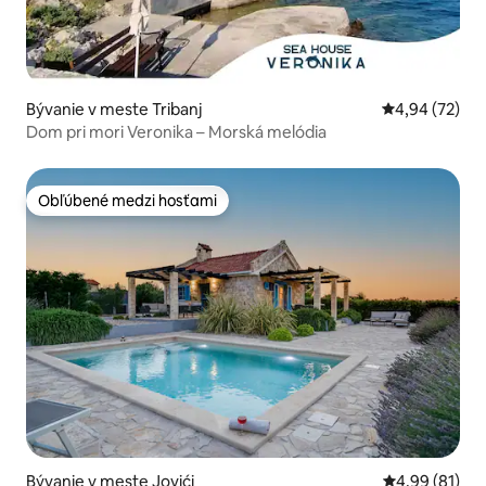
Bývanie v meste Tribanj
Priemerné oho
4,94 (72)
Dom pri mori Veronika – Morská melódia
Obľúbené medzi hosťami
Obľúbené medzi hosťami
Bývanie v meste Jovići
Priemerné oho
4,99 (81)